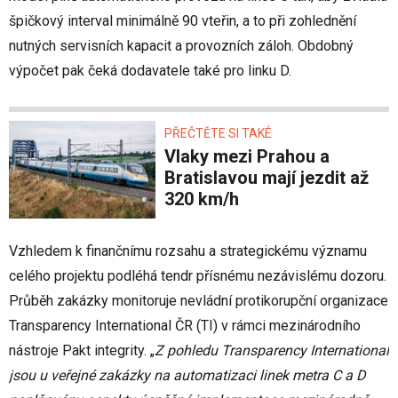
špičkový interval minimálně 90 vteřin, a to při zohlednění
nutných servisních kapacit a provozních záloh. Obdobný
výpočet pak čeká dodavatele také pro linku D.
PŘEČTĚTE SI TAKÉ
Vlaky mezi Prahou a
Bratislavou mají jezdit až
320 km/h
Vzhledem k finančnímu rozsahu a strategickému významu
celého projektu podléhá tendr přísnému nezávislému dozoru.
Průběh zakázky monitoruje nevládní protikorupční organizace
Transparency International ČR (TI) v rámci mezinárodního
nástroje Pakt integrity. „
Z pohledu Transparency International
jsou u veřejné zakázky na automatizaci linek metra C a D