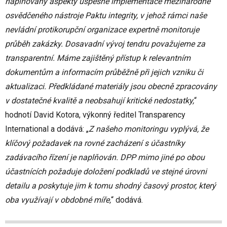
naplňovány aspekty úspěšné implementace mezinárodně
osvědčeného nástroje Paktu integrity, v jehož rámci naše
nevládní protikorupční organizace expertně monitoruje
průběh zakázky. Dosavadní vývoj tendru považujeme za
transparentní. Máme zajištěný přístup k relevantním
dokumentům a informacím průběžně při jejich vzniku či
aktualizaci. Předkládané materiály jsou obecně zpracovány
v dostatečné kvalitě a neobsahují kritické nedostatky,
“
hodnotí David Kotora, výkonný ředitel Transparency
International a dodává: „
Z našeho monitoringu vyplývá, že
klíčový požadavek na rovné zacházení s účastníky
zadávacího řízení je naplňován. DPP mimo jiné po obou
účastnících požaduje doložení podkladů ve stejné úrovni
detailu a poskytuje jim k tomu shodný časový prostor, který
oba využívají v obdobné míře,
“ dodává.