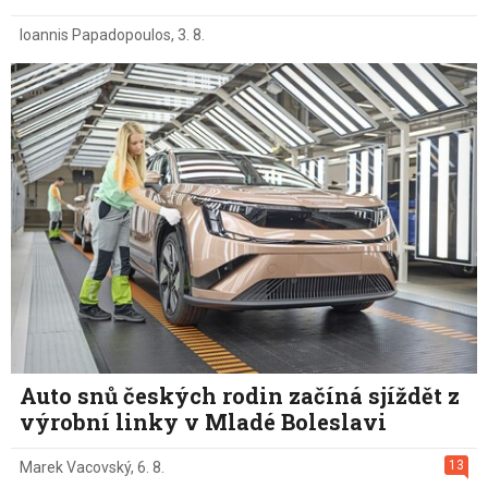
Ioannis Papadopoulos
,
3. 8.
Auto snů českých rodin začíná sjíždět z
výrobní linky v Mladé Boleslavi
13
Marek Vacovský
,
6. 8.