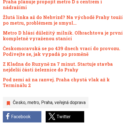
Praha plánuje propojit metro D s centrem i
nádražími
Žlutá linka až do Nehvizd? Na východě Prahy touží
po metru, problémem je smysl...
Metro D hlásí důležitý milník. Olbrachtova je první
kompletně vyraženou stanicí
Českomoravská se po 439 dnech vrací do provozu.
Podívejte se, jak vypadá po proměně
Z Kladna do Ruzyně za 7 minut. Startuje stavba
nejdelší části železnice do Prahy
Pod zemí až na ranvej. Praha chystá vlak až k
Terminálu 2
Česko
,
metro
,
Praha
,
veřejná doprava
Facebook
Twitter