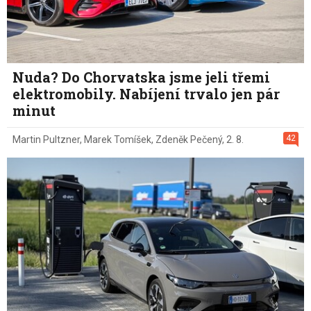
Nuda? Do Chorvatska jsme jeli třemi
elektromobily. Nabíjení trvalo jen pár
minut
42
Martin Pultzner
,
Marek Tomíšek
,
Zdeněk Pečený
,
2. 8.