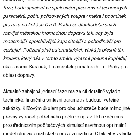
fáze, bude spočívat ve společném precizování technických
parametrů, počtu pořizovaných souprav metra i podmínek
provozu na linkách C a D. Praha se dlouhodobě snaží
rozvíjet městskou hromadnou dopravu tak, aby byla
modernější, spolehlivější, kapacitnější a pohodlnější pro
cestující. Pořízení plně automatických vlaků je přesně tím
krokem, který nás v tomto směru výrazně posune kupředu,
“
říká Jaromír Beránek, 1. náměstek primátora hl. m. Prahy pro
oblast dopravy.
Aktuálně zahájená jednací fáze má za cíl detailně vyladit
technické, finanční a smluvní parametry budoucí veřejné
zakázky. Klíčovým úkolem pro oba uchazeče bude mimo jiné
přesný výpočet potřebného počtu souprav. Uchazeči musí
prostřednictvím počítačových simulací navrhnout optimální
model plně automatického provozu na lince C tak, aby zvládla