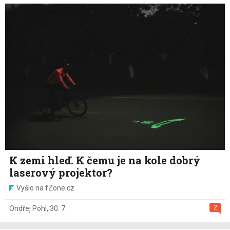
K zemi hleď. K čemu je na kole dobrý
laserový projektor?
Vyšlo na fZone.cz
2
Ondřej Pohl
,
30. 7.