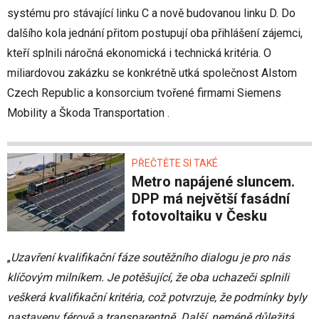
systému pro stávající linku C a nově budovanou linku D. Do
dalšího kola jednání přitom postupují oba přihlášení zájemci,
kteří splnili náročná ekonomická i technická kritéria. O
miliardovou zakázku se konkrétně utká společnost Alstom
Czech Republic a konsorcium tvořené firmami Siemens
Mobility a Škoda Transportation .
PŘEČTĚTE SI TAKÉ
Metro napájené sluncem.
DPP má největší fasádní
fotovoltaiku v Česku
„
Uzavření kvalifikační fáze soutěžního dialogu je pro nás
klíčovým milníkem. Je potěšující, že oba uchazeči splnili
veškerá kvalifikační kritéria, což potvrzuje, že podmínky byly
nastaveny férově a transparentně. Další, neméně důležitá