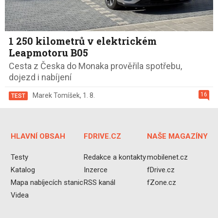
1 250 kilometrů v elektrickém
Leapmotoru B05
Cesta z Česka do Monaka prověřila spotřebu,
dojezd i nabíjení
16
Marek Tomíšek
,
1. 8.
TEST
HLAVNÍ OBSAH
FDRIVE.CZ
NAŠE MAGAZÍNY
Testy
Redakce a kontakty
mobilenet.cz
Katalog
Inzerce
fDrive.cz
Mapa nabíjecích stanic
RSS kanál
fZone.cz
Videa