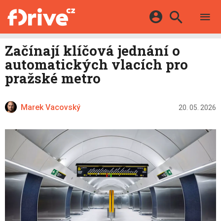
TESTY
ELEKTROMOBILY
Přihlášení a registrace pomocí:
Začínají klíčová jednání o
HYBRIDY
KATALOG
automatických vlacích pro
E-MOTORSPORT
Facebook
Google
MAPA STANIC
pražské metro
OSTATNÍ
VIDEA
Twitter
Apple
Microsoft
SERIÁLY
DALŠÍ
Marek Vacovský
20. 05. 2026