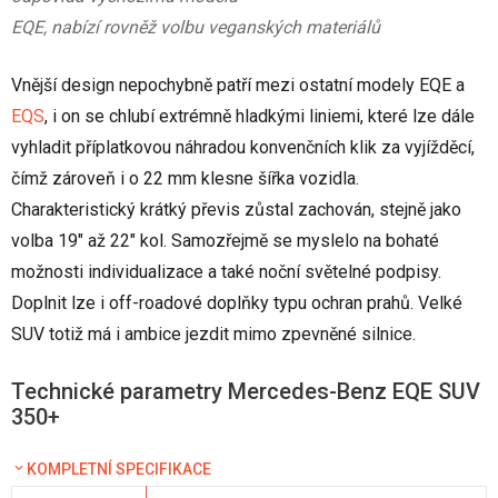
EQE, nabízí rovněž volbu veganských materiálů
Vnější design nepochybně patří mezi ostatní modely EQE a
EQS
, i on se chlubí extrémně hladkými liniemi, které lze dále
vyhladit příplatkovou náhradou konvenčních klik za vyjížděcí,
čímž zároveň i o 22 mm klesne šířka vozidla.
Charakteristický krátký převis zůstal zachován, stejně jako
volba 19" až 22" kol. Samozřejmě se myslelo na bohaté
možnosti individualizace a také noční světelné podpisy.
Doplnit lze i off-roadové doplňky typu ochran prahů. Velké
SUV totiž má i ambice jezdit mimo zpevněné silnice.
Technické parametry Mercedes-Benz EQE SUV
350+
KOMPLETNÍ SPECIFIKACE