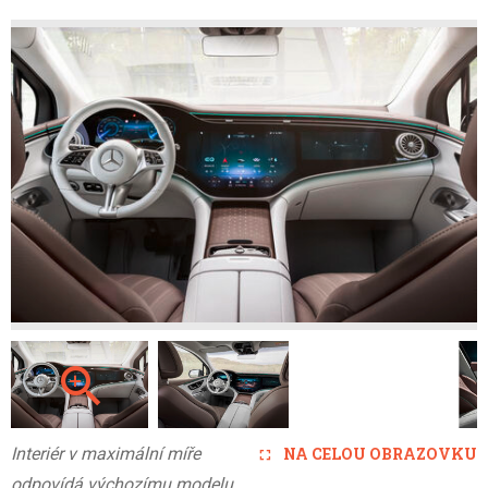
Interiér v maximální míře
NA CELOU OBRAZOVKU
odpovídá výchozímu modelu