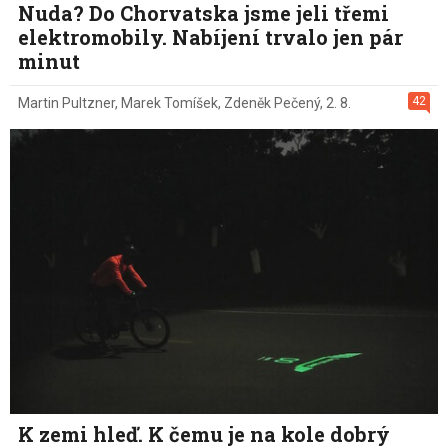
Nuda? Do Chorvatska jsme jeli třemi
elektromobily. Nabíjení trvalo jen pár
minut
42
Martin Pultzner
,
Marek Tomíšek
,
Zdeněk Pečený
,
2. 8.
K zemi hleď. K čemu je na kole dobrý