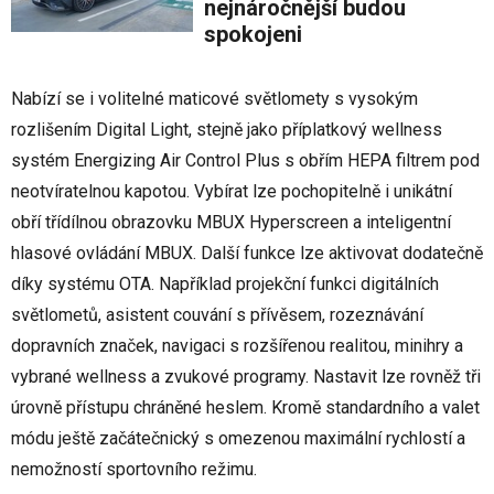
nejnáročnější budou
spokojeni
Nabízí se i volitelné maticové světlomety s vysokým
rozlišením Digital Light, stejně jako příplatkový wellness
systém Energizing Air Control Plus s obřím HEPA filtrem pod
neotvíratelnou kapotou. Vybírat lze pochopitelně i unikátní
obří třídílnou obrazovku MBUX Hyperscreen a inteligentní
hlasové ovládání MBUX. Další funkce lze aktivovat dodatečně
díky systému OTA. Například projekční funkci digitálních
světlometů, asistent couvání s přívěsem, rozeznávání
dopravních značek, navigaci s rozšířenou realitou, minihry a
vybrané wellness a zvukové programy. Nastavit lze rovněž tři
úrovně přístupu chráněné heslem. Kromě standardního a valet
módu ještě začátečnický s omezenou maximální rychlostí a
nemožností sportovního režimu.