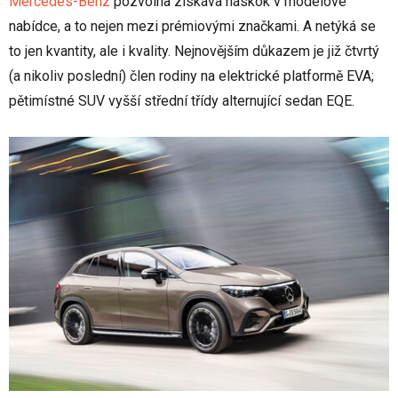
Mercedes-Benz
pozvolna získává náskok v modelové
nabídce, a to nejen mezi prémiovými značkami. A netýká se
to jen kvantity, ale i kvality. Nejnovějším důkazem je již čtvrtý
(a nikoliv poslední) člen rodiny na elektrické platformě EVA;
pětimístné SUV vyšší střední třídy alternující sedan EQE.