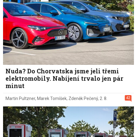
Nuda? Do Chorvatska jsme jeli třemi
elektromobily. Nabíjení trvalo jen pár
minut
42
Martin Pultzner
,
Marek Tomíšek
,
Zdeněk Pečený
,
2. 8.