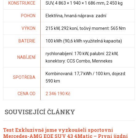
KONSTRUKCE
SUV, 4 863 × 1 940 × 1 686 mm, 2 450 kg
POHON
Elektřina, hnaná náprava: zadní
VÝKON
215 kW, 292 koní, točivý moment: 565 Nm
BATERIE
100 kWh (90,6 kWh využitelná kapacita)
rychlonabíjení: 170 kW, palubní: 22 kW,
NABÍJENÍ
konektory: CCS Combo, Mennekes
Kombinovaná: 17,7 kWh / 100 km, dojezd:
SPOTŘEBA
590 km
CENA OD
2 346 190 Kč
SOUVISEJÍCÍ ČLÁNKY
Test Exkluzivně jsme vyzkoušeli sportovní
Mercedes-AMG EQE SUV 43 4Matic – První jízdní