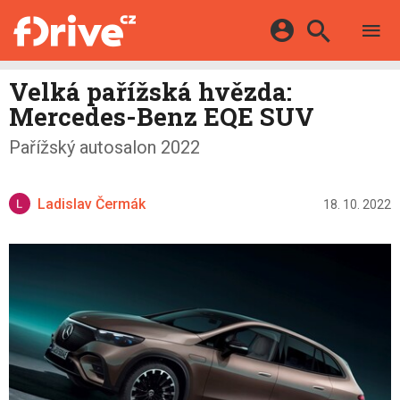
TESTY
ELEKTROMOBILY
Přihlášení a registrace pomocí:
Velká pařížská hvězda:
HYBRIDY
KATALOG
Mercedes-Benz EQE SUV
E-MOTORSPORT
Facebook
Google
MAPA STANIC
Pařížský autosalon 2022
OSTATNÍ
VIDEA
Twitter
Apple
Microsoft
SERIÁLY
DALŠÍ
Ladislav Čermák
18. 10. 2022