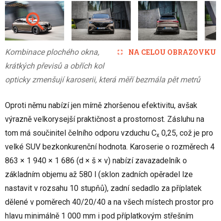
Kombinace plochého okna,
NA CELOU OBRAZOVKU
krátkých převisů a obřích kol
opticky zmenšují karoserii, která měří bezmála pět metrů
Oproti němu nabízí jen mírně zhoršenou efektivitu, avšak
výrazně velkorysejší praktičnost a prostornost. Zásluhu na
tom má součinitel čelního odporu vzduchu C
0,25, což je pro
x
velké SUV bezkonkurenční hodnota. Karoserie o rozměrech 4
863 × 1 940 × 1 686 (d × š × v) nabízí zavazadelník o
základním objemu až 580 l (sklon zadních opěradel lze
nastavit v rozsahu 10 stupňů), zadní sedadlo za příplatek
dělené v poměrech 40/20/40 a na všech místech prostor pro
hlavu minimálně 1 000 mm i pod příplatkovým střešním