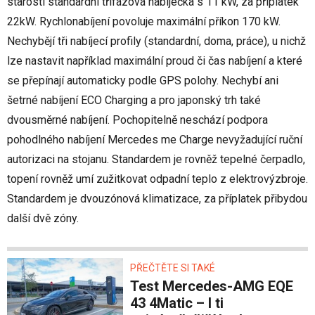
starosti standardní třífázová nabíječka s 11 kW, za příplatek
22kW. Rychlonabíjení povoluje maximální příkon 170 kW.
Nechybějí tři nabíjecí profily (standardní, doma, práce), u nichž
lze nastavit například maximální proud či čas nabíjení a které
se přepínají automaticky podle GPS polohy. Nechybí ani
šetrné nabíjení ECO Charging a pro japonský trh také
dvousměrné nabíjení. Pochopitelně neschází podpora
pohodlného nabíjení Mercedes me Charge nevyžadující ruční
autorizaci na stojanu. Standardem je rovněž tepelné čerpadlo,
topení rovněž umí zužitkovat odpadní teplo z elektrovýzbroje.
Standardem je dvouzónová klimatizace, za příplatek přibydou
další dvě zóny.
PŘEČTĚTE SI TAKÉ
Test Mercedes-AMG EQE
43 4Matic – I ti