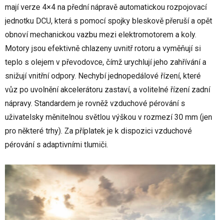
mají verze 4×4 na přední nápravě automatickou rozpojovací
jednotku DCU, která s pomocí spojky bleskově přeruší a opět
obnoví mechanickou vazbu mezi elektromotorem a koly.
Motory jsou efektivně chlazeny uvnitř rotoru a vyměňují si
teplo s olejem v převodovce, čímž urychlují jeho zahřívání a
snižují vnitřní odpory. Nechybí jednopedálové řízení, které
vůz po uvolnění akcelerátoru zastaví, a volitelné řízení zadní
nápravy. Standardem je rovněž vzduchové pérování s
uživatelsky měnitelnou světlou výškou v rozmezí 30 mm (jen
pro některé trhy). Za příplatek je k dispozici vzduchové
pérování s adaptivními tlumiči.