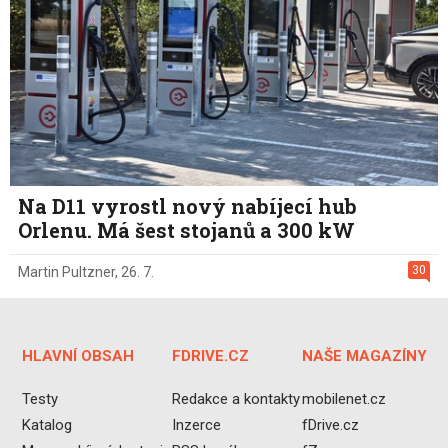
Na D11 vyrostl nový nabíjecí hub
Orlenu. Má šest stojanů a 300 kW
30
Martin Pultzner
,
26. 7.
HLAVNÍ OBSAH
FDRIVE.CZ
NAŠE MAGAZÍNY
Testy
Redakce a kontakty
mobilenet.cz
Katalog
Inzerce
fDrive.cz