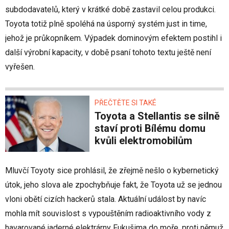
subdodavatelů, který v krátké době zastavil celou produkci.
Toyota totiž plně spoléhá na úsporný systém just in time,
jehož je průkopníkem. Výpadek dominovým efektem postihl i
další výrobní kapacity, v době psaní tohoto textu ještě není
vyřešen.
PŘEČTĚTE SI TAKÉ
Toyota a Stellantis se silně
staví proti Bílému domu
kvůli elektromobilům
Mluvčí Toyoty sice prohlásil, že zřejmě nešlo o kybernetický
útok, jeho slova ale zpochybňuje fakt, že Toyota už se jednou
vloni obětí cizích hackerů stala. Aktuální událost by navíc
mohla mít souvislost s vypouštěním radioaktivního vody z
havarované jaderné elektrárny Fukušima do moře, proti němuž