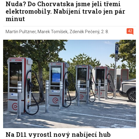
Nuda? Do Chorvatska jsme jeli třemi
elektromobily. Nabíjení trvalo jen pár
minut
42
Martin Pultzner
,
Marek Tomíšek
,
Zdeněk Pečený
,
2. 8.
Na D11 vyrostl nový nabíjecí hub