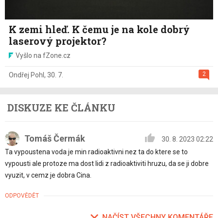
K zemi hleď. K čemu je na kole dobrý
laserový projektor?
Vyšlo na fZone.cz
2
Ondřej Pohl
,
30. 7.
DISKUZE KE ČLÁNKU
Tomáš Čermák
30. 8. 2023 02:22
Ta vypoustena voda je min radioaktivni nez ta do ktere se to
vypousti ale protoze ma dost lidi z radioaktiviti hruzu, da se ji dobre
vyuzit, v cemz je dobra Cina.
ODPOVĚDĚT
NAČÍST VŠECHNY KOMENTÁŘE