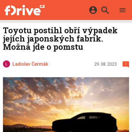
TESTY
ELEKTROMOBILY
Přihlášení a registrace pomocí:
Toyotu postihl obří výpadek
HYBRIDY
KATALOG
jejích japonských fabrik.
E-MOTORSPORT
Facebook
Google
MAPA STANIC
Možná jde o pomstu
OSTATNÍ
VIDEA
Twitter
Apple
Microsoft
SERIÁLY
DALŠÍ
Ladislav Čermák
29. 08. 2023
1