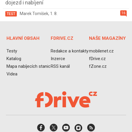
dojezd i nabíjení
16
Marek Tomíšek
,
1. 8.
TEST
HLAVNÍ OBSAH
FDRIVE.CZ
NAŠE MAGAZÍNY
Testy
Redakce a kontakty
mobilenet.cz
Katalog
Inzerce
fDrive.cz
Mapa nabíjecích stanic
RSS kanál
fZone.cz
Videa