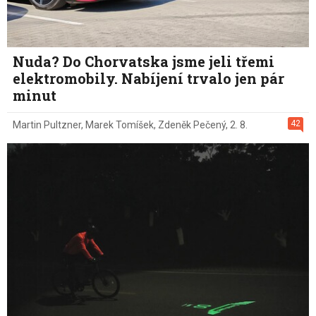
Nuda? Do Chorvatska jsme jeli třemi
elektromobily. Nabíjení trvalo jen pár
minut
42
Martin Pultzner
,
Marek Tomíšek
,
Zdeněk Pečený
,
2. 8.