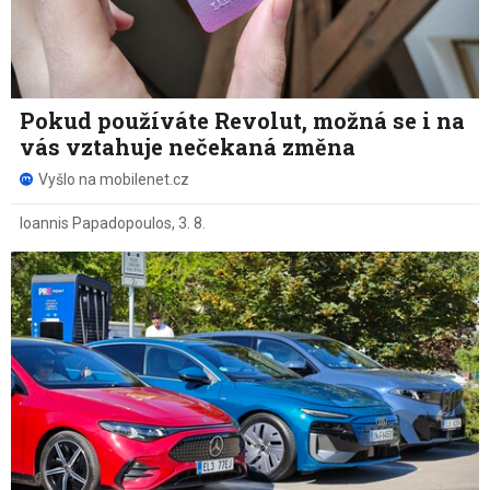
Pokud používáte Revolut, možná se i na
vás vztahuje nečekaná změna
Vyšlo na mobilenet.cz
Ioannis Papadopoulos
,
3. 8.