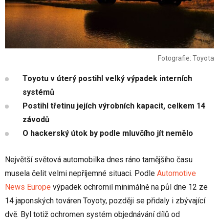
Fotografie: Toyota
Toyotu v úterý postihl velký výpadek interních
systémů
Postihl třetinu jejích výrobních kapacit, celkem 14
závodů
O hackerský útok by podle mluvčího jít nemělo
Největší světová automobilka dnes ráno tamějšího času
musela čelit velmi nepříjemné situaci. Podle
Automotive
News Europe
výpadek ochromil minimálně na půl dne 12 ze
14 japonských továren Toyoty, později se přidaly i zbývající
dvě. Byl totiž ochromen systém objednávání dílů od