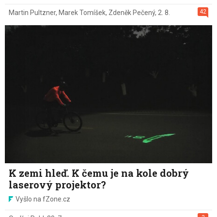
42
Martin Pultzner
,
Marek Tomíšek
,
Zdeněk Pečený
,
2. 8.
K zemi hleď. K čemu je na kole dobrý
laserový projektor?
Vyšlo na fZone.cz