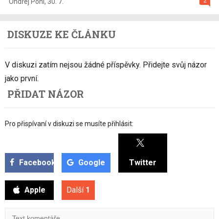
2
Ondřej Pohl
,
30. 7.
DISKUZE KE ČLÁNKU
V diskuzi zatím nejsou žádné příspěvky. Přidejte svůj názor
jako první.
PŘIDAT NÁZOR
Pro přispívaní v diskuzi se musíte přihlásit:
Facebook
Google
Twitter
Apple
Další
1