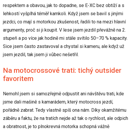
respektem a obavou, jak to dopadne, se E-XC bez obtíží a s
lehkostí vyšplhá téměř kamkoli. Když jsem se bavil s jinými
jezdci, co mají s motorkou zkušenost, řadili to na mezi hlavní
argumenty, proč si ji koupit. V lese jsem jezdil převážně na 2.
stupeň a po více jak hodině mi stále svítilo 50–70 % kapacity.
Sice jsem často zastavoval a chystal si kameru, ale když už
jsem jezdil, tak jsem ji vůbec nešetřil.
Na motocrossové trati: tichý outsider
favoritem
Nemohl jsem si samozřejmě odpustit ani návštěvu trati, kde
jsme dali mašině s kamarádem, který motocross jezdí,
pořádně zabrat. Tedy vlastně spíš ona nám. Díky okamžitému
záběru a faktu, že na tratích nejde až tak o rychlost, ale odpich
a obratnost, je to plnokrevná motorka schopná vážně