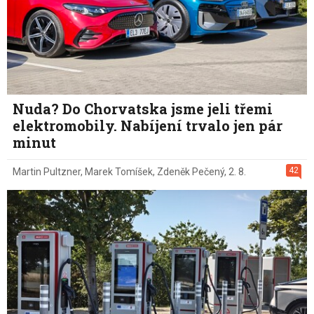
Nuda? Do Chorvatska jsme jeli třemi
elektromobily. Nabíjení trvalo jen pár
minut
42
Martin Pultzner
,
Marek Tomíšek
,
Zdeněk Pečený
,
2. 8.