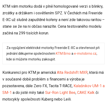
KTM vám motorku dodá v plně homologované verzi s blinkry,
zrcátky a držákem i osvětlením SPZ. V Čechách má Freeride
E-XC už slušně zapuštěné kořeny a není zde takovou raritou –
stane se že na ni občas narazíte. Cena testovaného modelu
začíná na 299 tisících korun.
Za vypůjčení elektrické motorky Freeride E-XC a otevřenost při
jednání děkujeme společnostem
KTM Brno
a
e-motobrno.cz
,
kde si můžete motorku zakoupit.
Konkurencí pro KTM je americká
Alta Redshift MXR
, která má
v současné době problém s financemi a výroba je
pozastavena, dále Zero FX, Tacita T-RACE,
Kalašnikov UM-1 a
SM-1
a do jisté míry také
Sur-Ron Light Bee
,
CAKE Kalk
či
motocykly společnosti Kuberg nebo Leili.