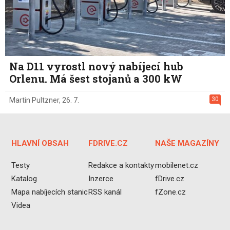
Na D11 vyrostl nový nabíjecí hub
Orlenu. Má šest stojanů a 300 kW
30
Martin Pultzner
,
26. 7.
HLAVNÍ OBSAH
FDRIVE.CZ
NAŠE MAGAZÍNY
Testy
Redakce a kontakty
mobilenet.cz
Katalog
Inzerce
fDrive.cz
Mapa nabíjecích stanic
RSS kanál
fZone.cz
Videa