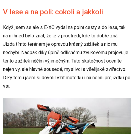
V lese a na poli: cokoli a jakkoli
Když jsem se ale s E-XC vydal na polní cesty a do lesa, tak
na ní hned bylo znát, že je v prostředí, kde to dobře zná.
Jízda tímto terénem je opravdu krásný zážitek a nic mu
nechybí. Naopak díky úplně odlišnému zvukovému projevu je
tento zážitek něčím výjimečným. Tuto skutečnost oceníte
nejen vy, ale hlavně sousedé, myslivci a všelijaké zvířectvo.
Díky tomu jsem si dovolil vzít motorku i na noční projížďku po
vsi.