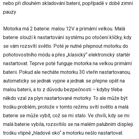
nebo při dlouhém skladování baterií, popřípadě v době zimní
pauzy.
Motorka má 2 baterie: malou 12V a primární velkou. Malá
baterie slouží k nastartování systému po otočení klíčky, kdy
se vám rozsvítí světlo. Poté je nutné přepnout motorku do
pohotovostního módu a přes „klasický“ elektronický startér
nastartovat. Teprve poté funguje motorka na velkou primární
baterii. Pokud ale necháte motorku 30 vteřin nastartovanou,
automaticky se jednak vypne a jednak se přepne opět na
malou baterii, a to z důvodu bezpečnosti – kdyby třeba
někdo vzal za plyn nastartované motorky. To ale může být
trošku problém, protože v tomto režimu svítí světlo a malá
baterie se může vybít, což se mi stalo. Ve chvíli, kdy se mi
malá baterie vybila, rozsvítilo se na malém palubním displeji
trošku vtipně „hladové oko“ a motorku nešlo nastartovat.