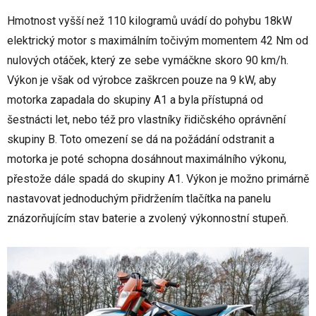
Hmotnost vyšší než 110 kilogramů uvádí do pohybu 18kW
elektrický motor s maximálním točivým momentem 42 Nm od
nulových otáček, který ze sebe vymáčkne skoro 90 km/h.
Výkon je však od výrobce zaškrcen pouze na 9 kW, aby
motorka zapadala do skupiny A1 a byla přístupná od
šestnácti let, nebo též pro vlastníky řidičského oprávnění
skupiny B. Toto omezení se dá na požádání odstranit a
motorka je poté schopna dosáhnout maximálního výkonu,
přestože dále spadá do skupiny A1. Výkon je možno primárně
nastavovat jednoduchým přidržením tlačítka na panelu
znázorňujícím stav baterie a zvolený výkonnostní stupeň.