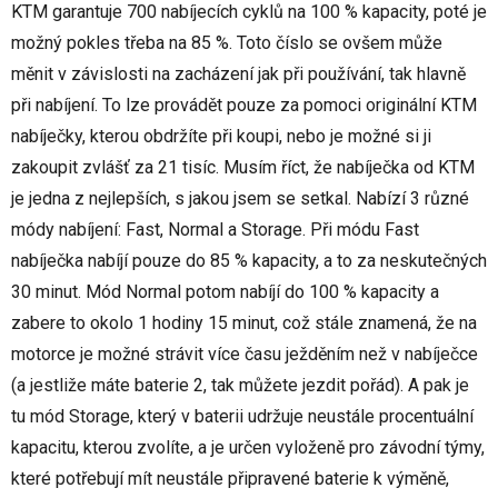
KTM garantuje 700 nabíjecích cyklů na 100 % kapacity, poté je
možný pokles třeba na 85 %. Toto číslo se ovšem může
měnit v závislosti na zacházení jak při používání, tak hlavně
při nabíjení. To lze provádět pouze za pomoci originální KTM
nabíječky, kterou obdržíte při koupi, nebo je možné si ji
zakoupit zvlášť za 21 tisíc. Musím říct, že nabíječka od KTM
je jedna z nejlepších, s jakou jsem se setkal. Nabízí 3 různé
módy nabíjení: Fast, Normal a Storage. Při módu Fast
nabíječka nabíjí pouze do 85 % kapacity, a to za neskutečných
30 minut. Mód Normal potom nabíjí do 100 % kapacity a
zabere to okolo 1 hodiny 15 minut, což stále znamená, že na
motorce je možné strávit více času ježděním než v nabíječce
(a jestliže máte baterie 2, tak můžete jezdit pořád). A pak je
tu mód Storage, který v baterii udržuje neustále procentuální
kapacitu, kterou zvolíte, a je určen vyloženě pro závodní týmy,
které potřebují mít neustále připravené baterie k výměně,