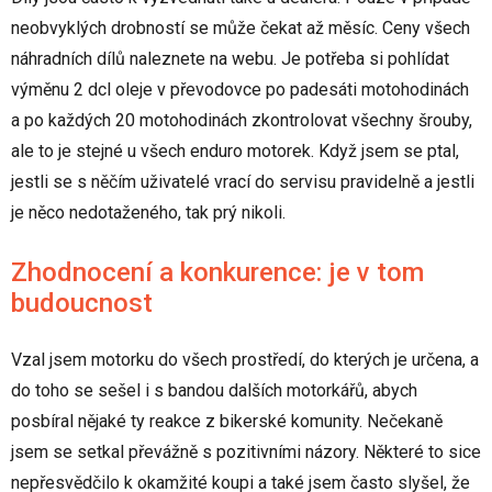
neobvyklých drobností se může čekat až měsíc. Ceny všech
náhradních dílů naleznete na webu. Je potřeba si pohlídat
výměnu 2 dcl oleje v převodovce po padesáti motohodinách
a po každých 20 motohodinách zkontrolovat všechny šrouby,
ale to je stejné u všech enduro motorek. Když jsem se ptal,
jestli se s něčím uživatelé vrací do servisu pravidelně a jestli
je něco nedotaženého, tak prý nikoli.
Zhodnocení a konkurence: je v tom
budoucnost
Vzal jsem motorku do všech prostředí, do kterých je určena, a
do toho se sešel i s bandou dalších motorkářů, abych
posbíral nějaké ty reakce z bikerské komunity. Nečekaně
jsem se setkal převážně s pozitivními názory. Některé to sice
nepřesvědčilo k okamžité koupi a také jsem často slyšel, že