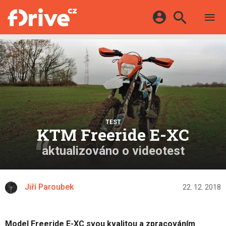
TESTY
ELEKTROMOBILY
Přihlášení a registrace pomocí:
HYBRIDY
KATALOG
E-MOTORSPORT
Facebook
Google
MAPA STANIC
OSTATNÍ
VIDEA
Twitter
Apple
Microsoft
SERIÁLY
DALŠÍ
TEST
KTM Freeride E-XC
aktualizováno o videotest
Jiří Paroubek
22. 12. 2018
Model Freeride E-XC svou kvalitou a zpracováním