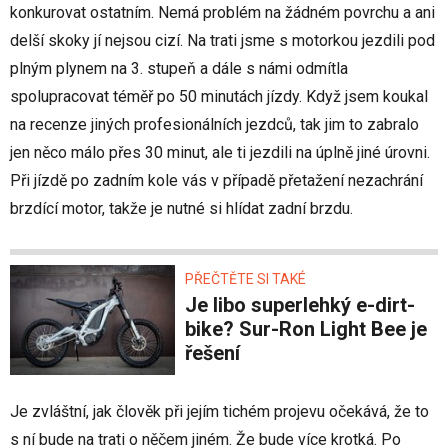
konkurovat ostatním. Nemá problém na žádném povrchu a ani
delší skoky jí nejsou cizí. Na trati jsme s motorkou jezdili pod
plným plynem na 3. stupeň a dále s námi odmítla
spolupracovat téměř po 50 minutách jízdy. Když jsem koukal
na recenze jiných profesionálních jezdců, tak jim to zabralo
jen něco málo přes 30 minut, ale ti jezdili na úplně jiné úrovni.
Při jízdě po zadním kole vás v případě přetažení nezachrání
brzdící motor, takže je nutné si hlídat zadní brzdu.
PŘEČTĚTE SI TAKÉ
Je libo superlehký e-dirt-
bike? Sur-Ron Light Bee je
řešení
Je zvláštní, jak člověk při jejím tichém projevu očekává, že to
s ní bude na trati o něčem jiném. Že bude více krotká. Po