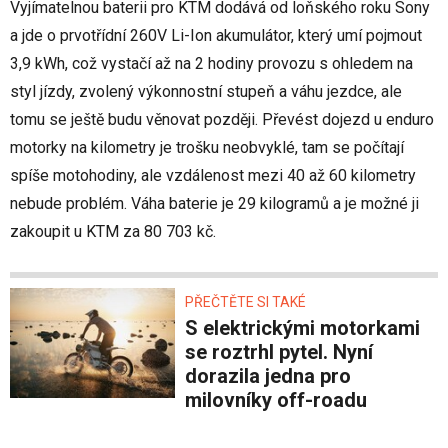
Vyjímatelnou baterii pro KTM dodává od loňského roku Sony
a jde o prvotřídní 260V Li-Ion akumulátor, který umí pojmout
3,9 kWh, což vystačí až na 2 hodiny provozu s ohledem na
styl jízdy, zvolený výkonnostní stupeň a váhu jezdce, ale
tomu se ještě budu věnovat později. Převést dojezd u enduro
motorky na kilometry je trošku neobvyklé, tam se počítají
spíše motohodiny, ale vzdálenost mezi 40 až 60 kilometry
nebude problém. Váha baterie je 29 kilogramů a je možné ji
zakoupit u KTM za 80 703 kč.
PŘEČTĚTE SI TAKÉ
S elektrickými motorkami
se roztrhl pytel. Nyní
dorazila jedna pro
milovníky off-roadu