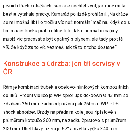
prvních třech kolečkách jsem ale nechtěl věřit, jak moc mi ta
bestie vytahala pracky. Kamarád po jízdě prohlásil: „Na dráze
se mi možná líbí i o trošku víc než normální mašina. Když se s
tím musíš trošku prát a ulítne ti to, tak u normální mašiny
musíš víc pracovat a být opatrný s plynem, ale tady prostě
víš, že když za to víc vezmeš, tak tě to z toho dostane.“
Konstrukce a údržba: jen tři servisy v
ČR
Rám je kombinací trubek a ocelovo-hliníkových kompozitních
odlitků. Přední vidlice je WP Xplor upside-down Ø 43 mm se
zdvihem 250 mm, zadní odpružení pak 260mm WP PDS
shock absorber. Brzdy na předním kole jsou 4pístové s
průměrem kotouče 260 mm, na zadku 2pístové s průměrem
230 mm. Úhel hlavy řízení je 67° a světlá výška 340 mm.