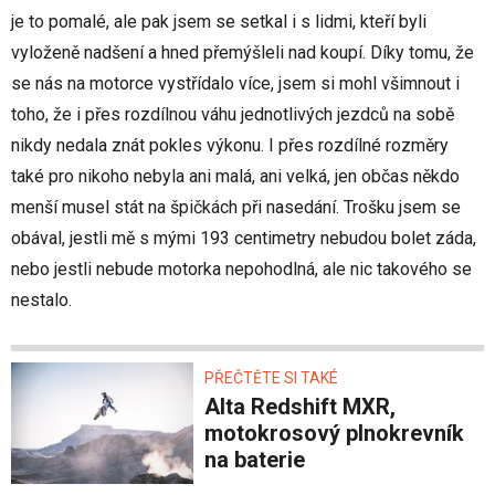
je to pomalé, ale pak jsem se setkal i s lidmi, kteří byli
vyloženě nadšení a hned přemýšleli nad koupí. Díky tomu, že
se nás na motorce vystřídalo více, jsem si mohl všimnout i
toho, že i přes rozdílnou váhu jednotlivých jezdců na sobě
nikdy nedala znát pokles výkonu. I přes rozdílné rozměry
také pro nikoho nebyla ani malá, ani velká, jen občas někdo
menší musel stát na špičkách při nasedání. Trošku jsem se
obával, jestli mě s mými 193 centimetry nebudou bolet záda,
nebo jestli nebude motorka nepohodlná, ale nic takového se
nestalo.
PŘEČTĚTE SI TAKÉ
Alta Redshift MXR,
motokrosový plnokrevník
na baterie