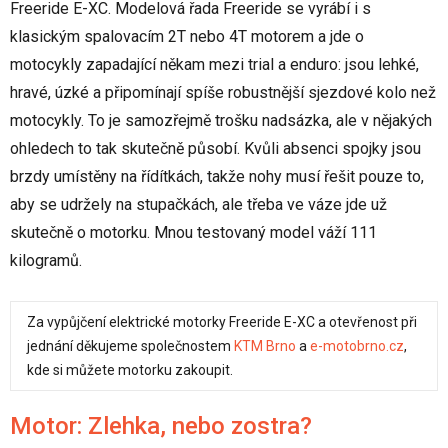
Freeride E-XC. Modelová řada Freeride se vyrábí i s
klasickým spalovacím 2T nebo 4T motorem a jde o
motocykly zapadající někam mezi trial a enduro: jsou lehké,
hravé, úzké a připomínají spíše robustnější sjezdové kolo než
motocykly. To je samozřejmě trošku nadsázka, ale v nějakých
ohledech to tak skutečně působí. Kvůli absenci spojky jsou
brzdy umístěny na řídítkách, takže nohy musí řešit pouze to,
aby se udržely na stupačkách, ale třeba ve váze jde už
skutečně o motorku. Mnou testovaný model váží 111
kilogramů.
Za vypůjčení elektrické motorky Freeride E-XC a otevřenost při
jednání děkujeme společnostem
KTM Brno
a
e-motobrno.cz
,
kde si můžete motorku zakoupit.
Motor: Zlehka, nebo zostra?