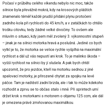
Počasí v průběhu celého víkendu nebylo nic moc, takže
silnice byla převážně mokrá, kdy na krosových pláštích
znamenalo téměř každé prudší přidání plynu protočení
zadního kola při rychlosti do 45 km/h, a v zatáčkách to chtělo
trošku citovku, tedy žádné velké divočiny. To ovšem ale
mluvím o situaci, kdy jsem měl zvolený 3. výkonnostní stupeň
– jinak je na silnici motorka hravá a poslušná. Jediné co bych
vytkl je to, že motorka se velice rychle vyšplhá na maximální
rychlost a dál už vás nepustí ani krok. To je malinko škoda –
vyšší rychlost na silnici by jí slušela. A pak bych chtěl
upozornit, že pro jezdce, kteří na motorku sednou z jiné
spalovací motorky, je přirozené chytat za spojku na levé
páčce. Tam je naštěstí zadní brzda, ale i tak to může kdekoho
rozhodit a zprvu se to občas stalo i mně. Při sprintech umí
držet krok s motorkami s motorem o objemu 125 ccm, ale dál
je omezena právě zmiňovanou maximálkou.