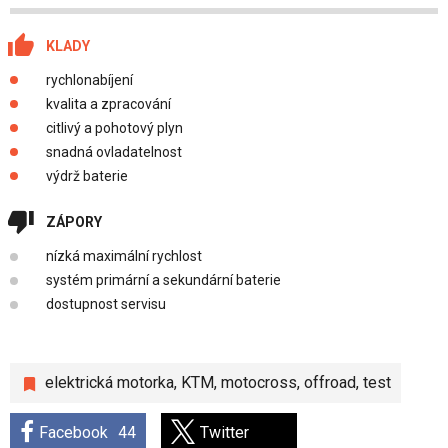
KLADY
rychlonabíjení
kvalita a zpracování
citlivý a pohotový plyn
snadná ovladatelnost
výdrž baterie
ZÁPORY
nízká maximální rychlost
systém primární a sekundární baterie
dostupnost servisu
elektrická motorka
,
KTM
,
motocross
,
offroad
,
test
Facebook
44
Twitter