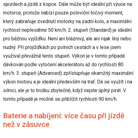
sjezdech a jízdě z kopce. Dále může být ideální při výuce na
motorce, protože nabízí pouze poloviční točivý moment,
který zabraňuje zvednutí motorky na zadní kolo, a maximální
rychlost nepřesáhne 50 km/h. 2. stupeň (Standard) je ideální
pro běžnou vyjížďku. Není ani bláznivý, ale ani nijak líný nebo
nudný. Při projížďkách po polních cestách a v lese jsem
využíval převážně tento stupeň. Výkon je v tomto případě
dávkován podle vytočení akcelerátoru až do rychlosti 80
km/h. 3. stupeň (Advanced) zpřístupňuje okamžitý maximální
výkon motoru a je ideální především na trať. Dá se využít i na
silnici, ale je to trošku zbytečné, když nejste úplný pirát. V
tomto případě je možné se přiblížit rychlosti 90 km/h.
Baterie a nabíjení: více času při jízdě
než v zásuvce