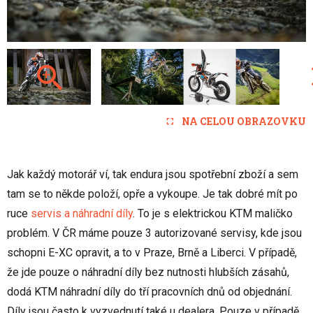
NA CELOU OBRAZOVKU
Jak každý motorář ví, tak endura jsou spotřební zboží a sem
tam se to někde položí, opře a vykoupe. Je tak dobré mít po
ruce
servis a náhradní díly
. To je s elektrickou KTM maličko
problém. V ČR máme pouze 3 autorizované servisy, kde jsou
schopni E-XC opravit, a to v Praze, Brně a Liberci. V případě,
že jde pouze o náhradní díly bez nutnosti hlubších zásahů,
dodá KTM náhradní díly do tří pracovních dnů od objednání.
Díly jsou často k vyzvednutí také u dealera. Pouze v případě