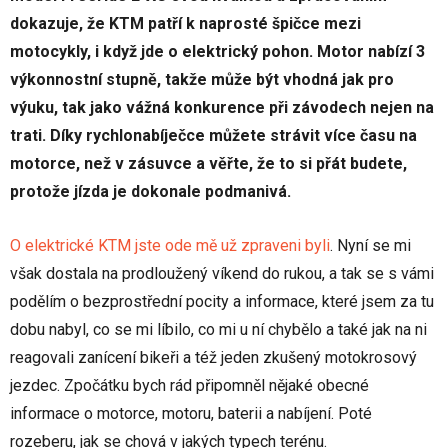
dokazuje, že KTM patří k naprosté špičce mezi
motocykly, i když jde o elektrický pohon. Motor nabízí 3
výkonnostní stupně, takže může být vhodná jak pro
výuku, tak jako vážná konkurence při závodech nejen na
trati. Díky rychlonabíječce můžete strávit více času na
motorce, než v zásuvce a věřte, že to si přát budete,
protože jízda je dokonale podmanivá.
O elektrické KTM jste ode mě už zpraveni byli
. Nyní se mi
však dostala na prodloužený víkend do rukou, a tak se s vámi
podělím o bezprostřední pocity a informace, které jsem za tu
dobu nabyl, co se mi líbilo, co mi u ní chybělo a také jak na ni
reagovali zanícení bikeři a též jeden zkušený motokrosový
jezdec. Zpočátku bych rád připomněl nějaké obecné
informace o motorce, motoru, baterii a nabíjení. Poté
rozeberu, jak se chová v jakých typech terénu.