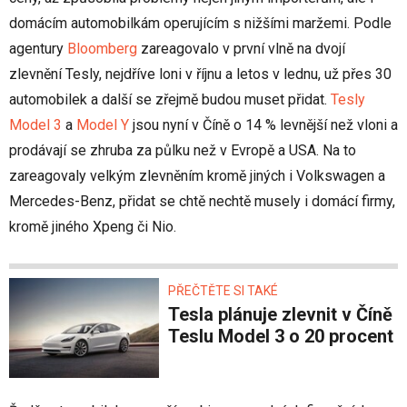
domácím automobilkám operujícím s nižšími maržemi. Podle
agentury
Bloomberg
zareagovalo v první vlně na dvojí
zlevnění Tesly, nejdříve loni v říjnu a letos v lednu, už přes 30
automobilek a další se zřejmě budou muset přidat.
Tesly
Model 3
a
Model Y
jsou nyní v Číně o 14 % levnější než vloni a
prodávají se zhruba za půlku než v Evropě a USA. Na to
zareagovaly velkým zlevněním kromě jiných i Volkswagen a
Mercedes-Benz, přidat se chtě nechtě musely i domácí firmy,
kromě jiného Xpeng či Nio.
PŘEČTĚTE SI TAKÉ
Tesla plánuje zlevnit v Číně
Teslu Model 3 o 20 procent