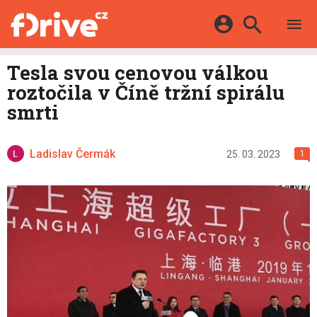
TESTY
ELEKTROMOBILY
Přihlášení a registrace pomocí:
Tesla svou cenovou válkou
HYBRIDY
KATALOG
roztočila v Číně tržní spirálu
E-MOTORSPORT
Facebook
Google
MAPA STANIC
smrti
OSTATNÍ
VIDEA
Twitter
Apple
Microsoft
SERIÁLY
DALŠÍ
Ladislav Čermák
25. 03. 2023
1