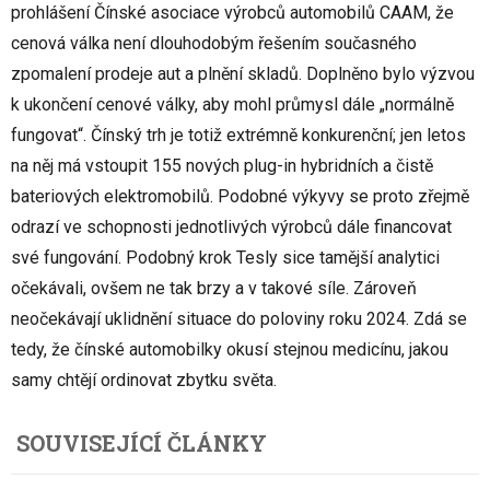
prohlášení Čínské asociace výrobců automobilů CAAM, že
cenová válka není dlouhodobým řešením současného
zpomalení prodeje aut a plnění skladů. Doplněno bylo výzvou
k ukončení cenové války, aby mohl průmysl dále „normálně
fungovat“. Čínský trh je totiž extrémně konkurenční; jen letos
na něj má vstoupit 155 nových plug-in hybridních a čistě
bateriových elektromobilů. Podobné výkyvy se proto zřejmě
odrazí ve schopnosti jednotlivých výrobců dále financovat
své fungování. Podobný krok Tesly sice tamější analytici
očekávali, ovšem ne tak brzy a v takové síle. Zároveň
neočekávají uklidnění situace do poloviny roku 2024. Zdá se
tedy, že čínské automobilky okusí stejnou medicínu, jakou
samy chtějí ordinovat zbytku světa.
SOUVISEJÍCÍ ČLÁNKY