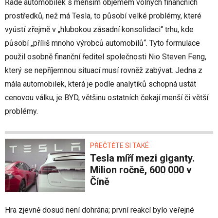
Řadě automobilek s menším objemem volných finančních
prostředků, než má Tesla, to působí velké problémy, které
vyústí zřejmě v „hlubokou zásadní konsolidaci“ trhu, kde
působí „příliš mnoho výrobců automobilů“. Tyto formulace
použil osobně finanční ředitel společnosti Nio Steven Feng,
který se nepříjemnou situací musí rovněž zabývat. Jedna z
mála automobilek, která je podle analytiků schopná ustát
cenovou válku, je BYD, většinu ostatních čekají menší či větší
problémy.
PŘEČTĚTE SI TAKÉ
Tesla míří mezi giganty.
Milion ročně, 600 000 v
Číně
Hra zjevně dosud není dohrána; první reakcí bylo veřejné