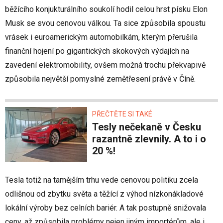
běžícího konjukturálního soukolí hodil celou hrst písku Elon
Musk se svou cenovou válkou. Ta sice způsobila spoustu
vrásek i euroamerickým automobilkám, kterým přerušila
finanční hojení po gigantických skokových výdajích na
zavedení elektromobility, ovšem možná trochu překvapivě
způsobila největší pomyslné zemětřesení právě v Číně.
PŘEČTĚTE SI TAKÉ
Tesly nečekaně v Česku
razantně zlevnily. A to i o
20 %!
Tesla totiž na tamějším trhu vede cenovou politiku zcela
odlišnou od zbytku světa a těžící z výhod nízkonákladové
lokální výroby bez celních bariér. A tak postupně snižovala
ceny, až způsobila problémy nejen jiným importérům, ale i