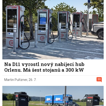
Na D11 vyrostl nový nabíjecí hub
Orlenu. Má šest stojanů a 300 kW
30
Martin Pultzner
,
26. 7.