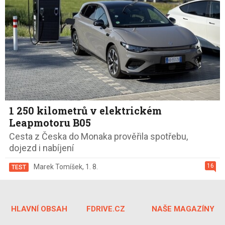
1 250 kilometrů v elektrickém
Leapmotoru B05
Cesta z Česka do Monaka prověřila spotřebu,
dojezd i nabíjení
16
Marek Tomíšek
,
1. 8.
TEST
HLAVNÍ OBSAH
FDRIVE.CZ
NAŠE MAGAZÍNY