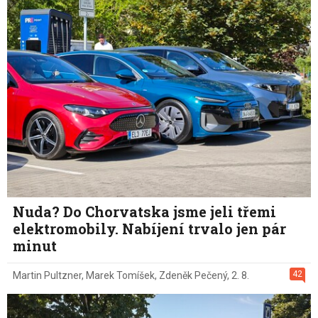
Nuda? Do Chorvatska jsme jeli třemi
elektromobily. Nabíjení trvalo jen pár
minut
42
Martin Pultzner
,
Marek Tomíšek
,
Zdeněk Pečený
,
2. 8.