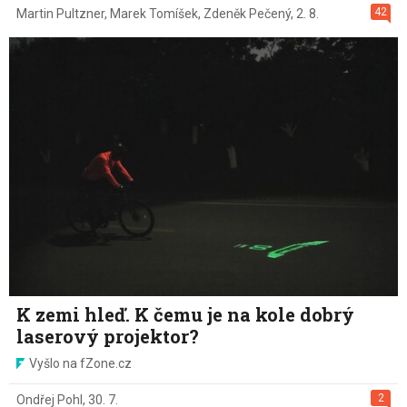
42
Martin Pultzner
,
Marek Tomíšek
,
Zdeněk Pečený
,
2. 8.
K zemi hleď. K čemu je na kole dobrý
laserový projektor?
Vyšlo na fZone.cz
2
Ondřej Pohl
,
30. 7.