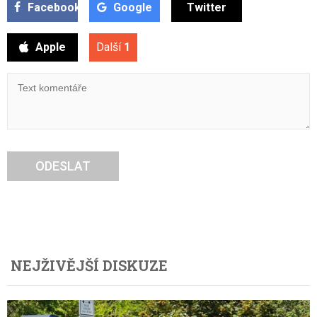
Facebook
Google
Twitter
Apple
Další
1
ODESLAT
NEJŽIVĚJŠÍ DISKUZE