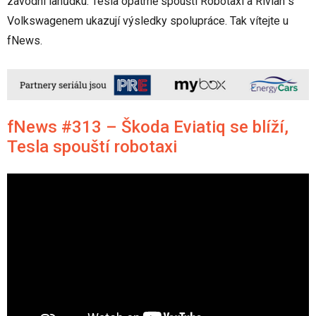
závodní lahůdku. Tesla opatrně spouští Robotaxi a Rivian s
Volkswagenem ukazují výsledky spolupráce. Tak vítejte u
fNews.
fNews #313 – Škoda Eviatiq se blíží,
Tesla spouští robotaxi