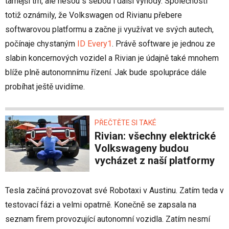
tamější trh, ale nesou s sebou i další výhody. Společnosti
totiž oznámily, že Volkswagen od Rivianu přebere
softwarovou platformu a začne ji využívat ve svých autech,
počínaje chystaným
ID Every1
. Právě software je jednou ze
slabin koncernových vozidel a Rivian je údajně také mnohem
blíže plně autonomnímu řízení. Jak bude spolupráce dále
probíhat ještě uvidíme.
PŘEČTĚTE SI TAKÉ
Rivian: všechny elektrické
Volkswageny budou
vycházet z naší platformy
Tesla začíná provozovat své Robotaxi v Austinu. Zatím teda v
testovací fázi a velmi opatrně. Konečně se zapsala na
seznam firem provozující autonomní vozidla. Zatím nesmí