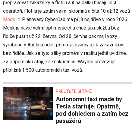
přepravovat zákazníky a flotilu aut na dálku hlídají lidští
operátoři. Flotila je zatím velmi skromná a čítá 10 až 12 vozů
Model Y
. Plánovaný CyberCab má přijít nejdříve v roce 2026.
Musk je navíc velmi optimistický a chce taxi službu bez
řidiče pustit už 22. června. Od 28. června pak mají vozy
vyrobené v Austinu odjet přímo z továrny až k zákazníkovi
bez řidiče. Jak se tyto sliby promění v realitu ještě uvidíme.
Za připomínku stojí, že konkurenční Waymo provozuje
přibližně 1 500 autonomních taxi vozů.
PŘEČTĚTE SI TAKÉ
Autonomní taxi made by
Tesla startuje. Opatrně,
pod dohledem a zatím bez
pasažérů