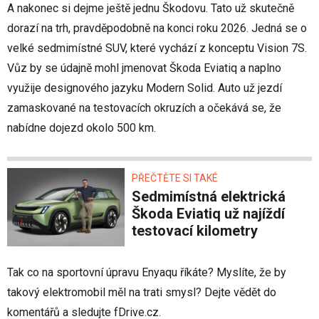
A nakonec si dejme ještě jednu Škodovu. Tato už skutečně
dorazí na trh, pravděpodobně na konci roku 2026. Jedná se o
velké sedmimístné SUV, které vychází z konceptu Vision 7S.
Vůz by se údajně mohl jmenovat Škoda Eviatiq a naplno
využije designového jazyku Modern Solid. Auto už jezdí
zamaskované na testovacích okruzích a očekává se, že
nabídne dojezd okolo 500 km.
PŘEČTĚTE SI TAKÉ
Sedmimístná elektrická
Škoda Eviatiq už najíždí
testovací kilometry
Tak co na sportovní úpravu Enyaqu říkáte? Myslíte, že by
takový elektromobil měl na trati smysl? Dejte vědět do
komentářů a sledujte fDrive.cz.