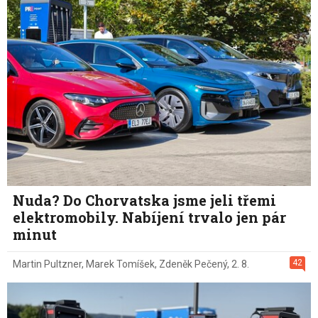
Nuda? Do Chorvatska jsme jeli třemi
elektromobily. Nabíjení trvalo jen pár
minut
42
Martin Pultzner
,
Marek Tomíšek
,
Zdeněk Pečený
,
2. 8.