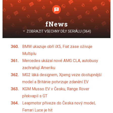
fNews
ZOBRAZIT VŠECHNY DÍLY SERIÁLU (364)
BMW ukazuje obří iX5, Fiat zase oživuje
Multiplu
Mercedes ukázal nové AMG CLA, autobusy
zachraňují Ameriku
MG2 láká designem, Xpeng veze dostupnější
model a Británie potvrzuje zdanění EV
KGM Musso EV v Česku, Range Rover
překvapil s GT
Leapmotor přiveze do Česka nový model,
Ferrari Luce je hit