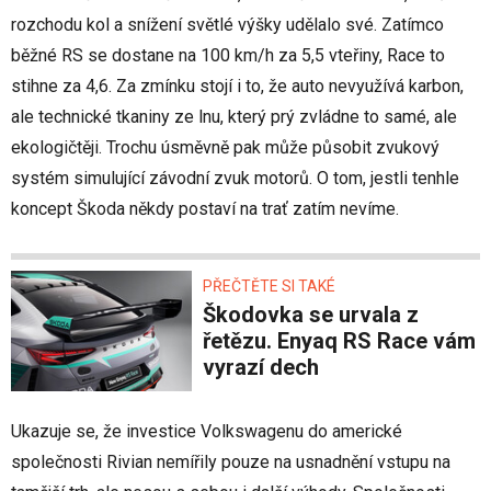
rozchodu kol a snížení světlé výšky udělalo své. Zatímco
běžné RS se dostane na 100 km/h za 5,5 vteřiny, Race to
stihne za 4,6. Za zmínku stojí i to, že auto nevyužívá karbon,
ale technické tkaniny ze lnu, který prý zvládne to samé, ale
ekologičtěji. Trochu úsměvně pak může působit zvukový
systém simulující závodní zvuk motorů. O tom, jestli tenhle
koncept Škoda někdy postaví na trať zatím nevíme.
PŘEČTĚTE SI TAKÉ
Škodovka se urvala z
řetězu. Enyaq RS Race vám
vyrazí dech
Ukazuje se, že investice Volkswagenu do americké
společnosti Rivian nemířily pouze na usnadnění vstupu na