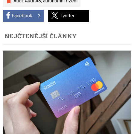
Audi
,
Audi A8
,
autonomní řízení
Facebook
2
Twitter
NEJČTENĚJŠÍ ČLÁNKY