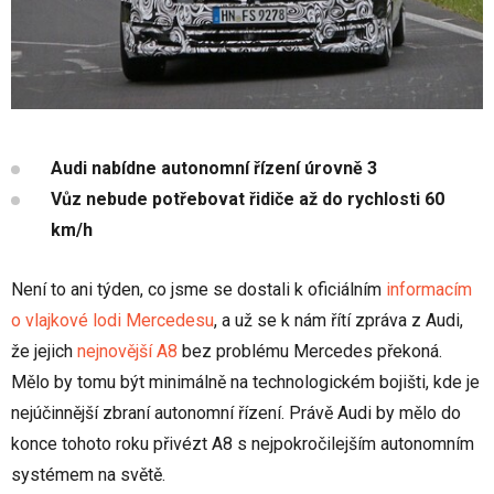
Audi nabídne autonomní řízení úrovně 3
Vůz nebude potřebovat řidiče až do rychlosti 60
km/h
Není to ani týden, co jsme se dostali k oficiálním
informacím
o vlajkové lodi Mercedesu
, a už se k nám řítí zpráva z Audi,
že jejich
nejnovější A8
bez problému Mercedes překoná.
Mělo by tomu být minimálně na technologickém bojišti, kde je
nejúčinnější zbraní autonomní řízení. Právě Audi by mělo do
konce tohoto roku přivézt A8 s nejpokročilejším autonomním
systémem na světě.