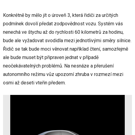
Konkrétně by mělo jít o úroveň 3, která řidiči za určitých
podmínek dovolí předat zodpovědnost vozu. Systém vás
nenechá ve štychu až do rychlosti 60 kilometrů za hodinu,
bude ale vyžadovat svodidla mezi jednotlivými směry silnice.
Řidič se tak bude moci věnovat například čtení, samozřejmě
ale bude muset být připraven jednat v případě
neočekávatelných problémů. Na nesnáze a přerušení
autonomního režimu vůz upozorní zhruba v rozmezí mezi
osmi až deseti vteřin předem.