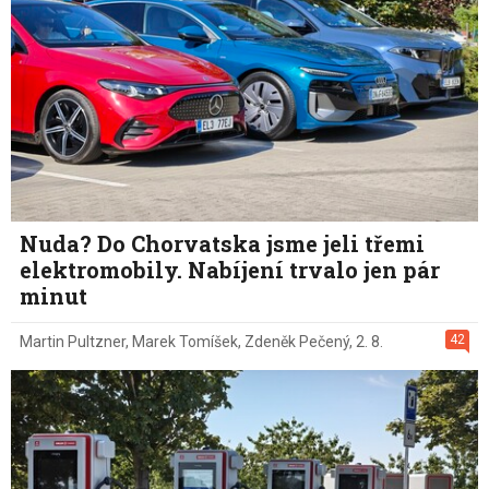
Nuda? Do Chorvatska jsme jeli třemi
elektromobily. Nabíjení trvalo jen pár
minut
42
Martin Pultzner
,
Marek Tomíšek
,
Zdeněk Pečený
,
2. 8.