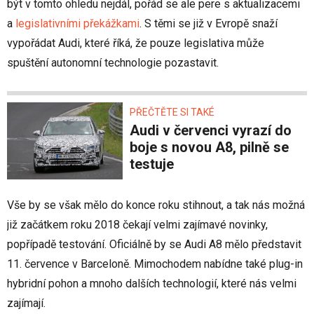
být v tomto ohledu nejdál, pořád se ale pere s aktualizacemi
a
legislativními překážkami
. S těmi se již v Evropě snaží
vypořádat Audi, které říká, že pouze legislativa může
spuštění autonomní technologie pozastavit.
PŘEČTĚTE SI TAKÉ
Audi v červenci vyrazí do
boje s novou A8, pilně se
testuje
Vše by se však mělo do konce roku stihnout, a tak nás možná
již začátkem roku 2018 čekají velmi zajímavé novinky,
popřípadě testování. Oficiálně by se Audi A8 mělo představit
11. července v Barceloně. Mimochodem nabídne také plug-in
hybridní pohon a mnoho dalších technologií, které nás velmi
zajímají.