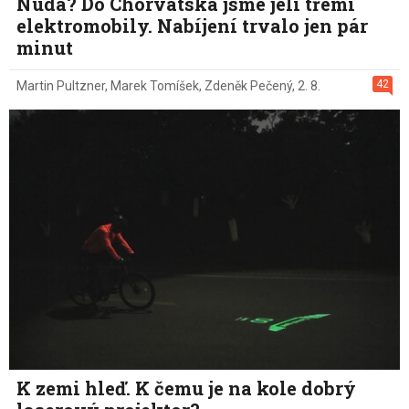
Nuda? Do Chorvatska jsme jeli třemi
elektromobily. Nabíjení trvalo jen pár
minut
42
Martin Pultzner
,
Marek Tomíšek
,
Zdeněk Pečený
,
2. 8.
K zemi hleď. K čemu je na kole dobrý