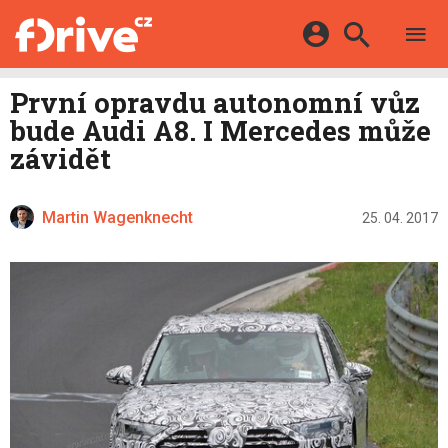
TESTY
ELEKTROMOBILY
Přihlášení a registrace pomocí:
První opravdu autonomní vůz
HYBRIDY
KATALOG
bude Audi A8. I Mercedes může
E-MOTORSPORT
Facebook
Google
MAPA STANIC
závidět
OSTATNÍ
VIDEA
Twitter
Apple
Microsoft
SERIÁLY
DALŠÍ
Martin Wagenknecht
25. 04. 2017