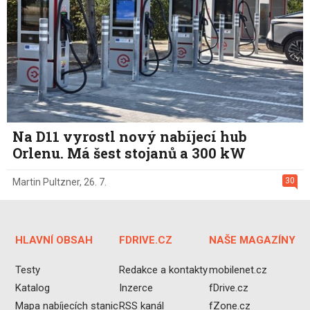
Na D11 vyrostl nový nabíjecí hub
Orlenu. Má šest stojanů a 300 kW
30
Martin Pultzner
,
26. 7.
HLAVNÍ OBSAH
FDRIVE.CZ
NAŠE MAGAZÍNY
Testy
Redakce a kontakty
mobilenet.cz
Katalog
Inzerce
fDrive.cz
Mapa nabíjecích stanic
RSS kanál
fZone.cz