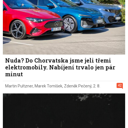
Nuda? Do Chorvatska jsme jeli třemi
elektromobily. Nabíjení trvalo jen pár
minut
42
Martin Pultzner
,
Marek Tomíšek
,
Zdeněk Pečený
,
2. 8.