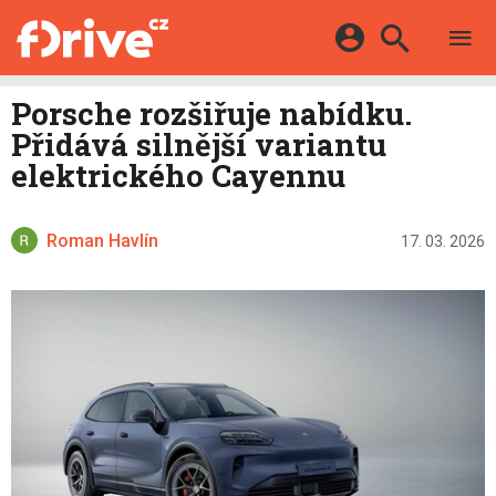
TESTY
ELEKTROMOBILY
Přihlášení a registrace pomocí:
Porsche rozšiřuje nabídku.
HYBRIDY
KATALOG
Přidává silnější variantu
E-MOTORSPORT
Facebook
Google
MAPA STANIC
elektrického Cayennu
OSTATNÍ
VIDEA
Twitter
Apple
Microsoft
SERIÁLY
DALŠÍ
Roman Havlín
17. 03. 2026