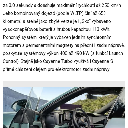
za 3,8 sekundy a dosahuje maximální rychlosti až 250 km/h.
Jeho kombinovaný dojezd (podle WLTP) činí až 653
kilometrů a stejně jako zbylé verze je i „Sko“ vybaveno
vysokonapěťovou baterií s hrubou kapacitou 113 kWh.
Pohonný systém, který je vybaven jedním synchronním
motorem s permanentními magnety na přední i zadní nápravě,
poskytuje systémový výkon 400 až 490 kW (s funkcí Launch
Control). Stejně jako Cayenne Turbo využívá i Cayenne S
přímé chlazení olejem pro elektromotor zadní nápravy.