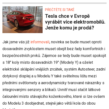
PŘEČTĚTE SI TAKÉ
Tesla chce v Evropě
vyrábět více elektromobilů.
Jenže komu je prodá?
Jak jsme vás již
informovali
, novinka se bude muset oproti
dosavadním zvyklostem muset obejít bez řady komfortních i
bezpečnostních prvků. Zájemce se tedy bude muset spokojit
s 18" koly místo dosavadních 19" (Modely Y) a oželet
elektrické sklápění vnějších zrcátek, systém Autosteer, zadní
dotykový displej a u Modelu Y také světelnou lištu mezi
předními světlomety a aerodynamicky tvarované nárazníky s
integrovanými senzory a blikači. Uvnitř musí stačit látkové
čalounění místo stávajícího koženkového, které si lze ovšem
do Modelu 3 doobjednat, stejně jako větší kola do obou