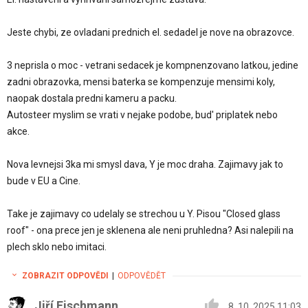
Jeste chybi, ze ovladani prednich el. sedadel je nove na obrazovce.
3 neprisla o moc - vetrani sedacek je kompnenzovano latkou, jedine
zadni obrazovka, mensi baterka se kompenzuje mensimi koly,
naopak dostala predni kameru a packu.
Autosteer myslim se vrati v nejake podobe, bud' priplatek nebo
akce.
Nova levnejsi 3ka mi smysl dava, Y je moc draha. Zajimavy jak to
bude v EU a Cine.
Take je zajimavy co udelaly se strechou u Y. Pisou "Closed glass
roof" - ona prece jen je sklenena ale neni pruhledna? Asi nalepili na
plech sklo nebo imitaci.
ZOBRAZIT ODPOVĚDI
|
ODPOVĚDĚT
Jiří Eischmann
8. 10. 2025 11:03