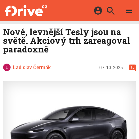
TESTY
ELEKTROMOBILY
Přihlášení a registrace pomocí:
Nové, levnější Tesly jsou na
HYBRIDY
KATALOG
světě. Akciový trh zareagoval
E-MOTORSPORT
Facebook
Google
MAPA STANIC
paradoxně
OSTATNÍ
VIDEA
Twitter
Apple
Microsoft
SERIÁLY
DALŠÍ
Ladislav Čermák
07. 10. 2025
15