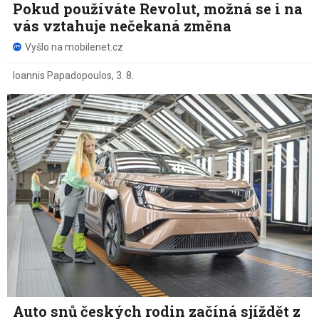
Pokud používáte Revolut, možná se i na
vás vztahuje nečekaná změna
Vyšlo na mobilenet.cz
Ioannis Papadopoulos
,
3. 8.
Auto snů českých rodin začíná sjíždět z