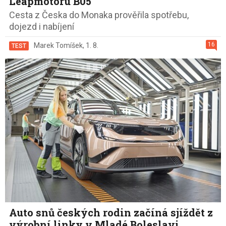
Leapmotoru B05
Cesta z Česka do Monaka prověřila spotřebu,
dojezd i nabíjení
16
Marek Tomíšek
,
1. 8.
TEST
Auto snů českých rodin začíná sjíždět z
výrobní linky v Mladé Boleslavi