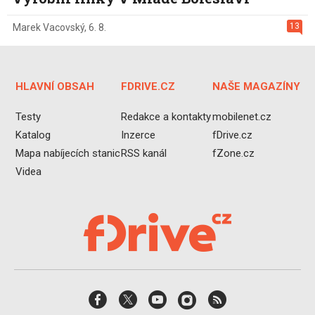
13
Marek Vacovský
,
6. 8.
HLAVNÍ OBSAH
FDRIVE.CZ
NAŠE MAGAZÍNY
Testy
Redakce a kontakty
mobilenet.cz
Katalog
Inzerce
fDrive.cz
Mapa nabíjecích stanic
RSS kanál
fZone.cz
Videa