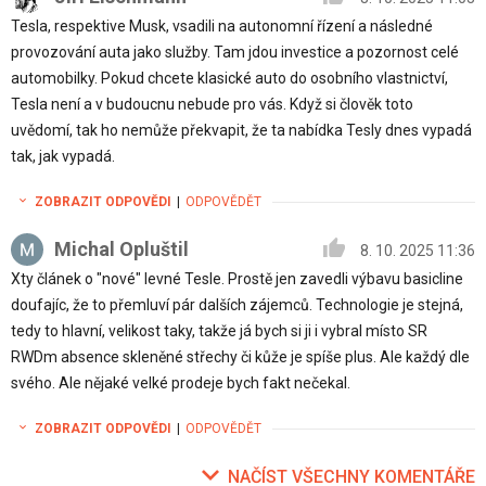
Tesla, respektive Musk, vsadili na autonomní řízení a následné
provozování auta jako služby. Tam jdou investice a pozornost celé
automobilky. Pokud chcete klasické auto do osobního vlastnictví,
Tesla není a v budoucnu nebude pro vás. Když si člověk toto
uvědomí, tak ho nemůže překvapit, že ta nabídka Tesly dnes vypadá
tak, jak vypadá.
ZOBRAZIT ODPOVĚDI
|
ODPOVĚDĚT
Michal Opluštil
8. 10. 2025 11:36
Xty článek o "nové" levné Tesle. Prostě jen zavedli výbavu basicline
doufajíc, že to přemluví pár dalších zájemců. Technologie je stejná,
tedy to hlavní, velikost taky, takže já bych si ji i vybral místo SR
RWDm absence skleněné střechy či kůže je spíše plus. Ale každý dle
svého. Ale nějaké velké prodeje bych fakt nečekal.
ZOBRAZIT ODPOVĚDI
|
ODPOVĚDĚT
NAČÍST VŠECHNY KOMENTÁŘE