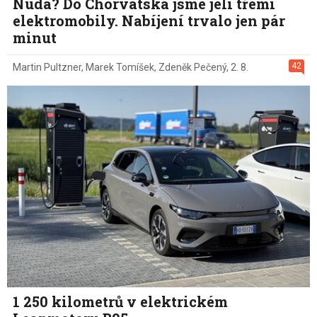
Nuda? Do Chorvatska jsme jeli třemi
elektromobily. Nabíjení trvalo jen pár
minut
42
Martin Pultzner
,
Marek Tomíšek
,
Zdeněk Pečený
,
2. 8.
1 250 kilometrů v elektrickém