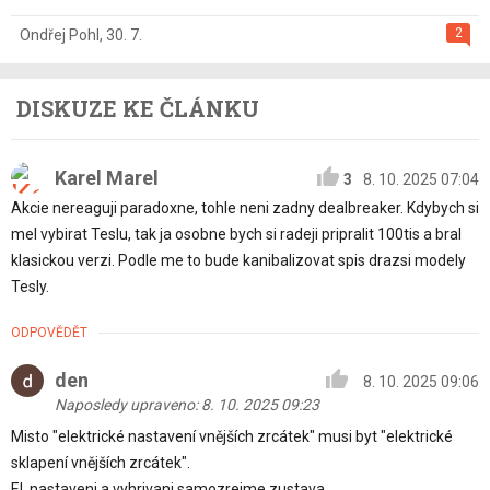
2
Ondřej Pohl
,
30. 7.
DISKUZE KE ČLÁNKU
Karel Marel
3
8. 10. 2025 07:04
Akcie nereaguji paradoxne, tohle neni zadny dealbreaker. Kdybych si
mel vybirat Teslu, tak ja osobne bych si radeji pripralit 100tis a bral
klasickou verzi. Podle me to bude kanibalizovat spis drazsi modely
Tesly.
ODPOVĚDĚT
den
8. 10. 2025 09:06
Naposledy upraveno: 8. 10. 2025 09:23
Misto "elektrické nastavení vnějších zrcátek" musi byt "elektrické
sklapení vnějších zrcátek".
El. nastaveni a vyhrivani samozrejme zustava.