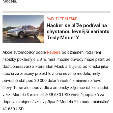
Modelů.
PŘEČTĚTE SI TAKÉ
Hacker se blíže podíval na
chystanou levnější variantu
Tesly Model Y
Akcie automobilky podle
Reuters
po oznámení rozšíření
nabídky poklesly o 2,8 %, mezi možné důvody může patřit, že
dostupnější verze, které Elon Musk slibuje už od loňska jako
útěchu za zrušený projekt levného nového modelu, měly
původně stát pod 30 000 dolarů včetně zmíněné daňové
úlevy. To se ale nepovedlo a americký zájemce dá za chudší
verzi Modelu 3 minimálně 38 630 USD včetně poplatků za
dopravu a objednávku, v případě Modelu Y to bude minimálně
41 630 USD.