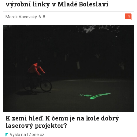
výrobní linky v Mladé Boleslavi
13
Marek Vacovský
,
6. 8.
K zemi hleď. K čemu je na kole dobrý
laserový projektor?
Vyšlo na fZone.cz