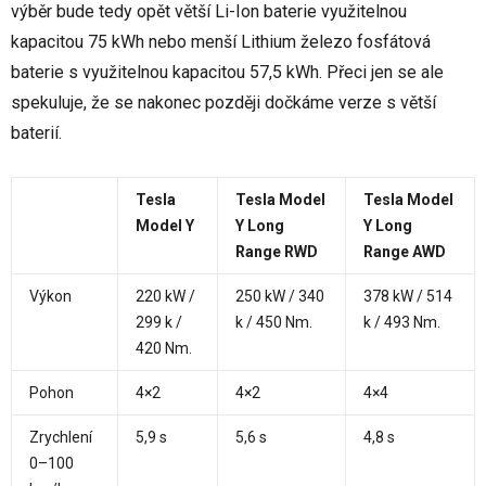
výběr bude tedy opět větší Li-Ion baterie využitelnou
kapacitou 75 kWh nebo menší Lithium železo fosfátová
baterie s využitelnou kapacitou 57,5 kWh. Přeci jen se ale
spekuluje, že se nakonec později dočkáme verze s větší
baterií.
Tesla
Tesla Model
Tesla Model
Model Y
Y Long
Y Long
Range RWD
Range AWD
Výkon
220 kW /
250 kW / 340
378 kW / 514
299 k /
k / 450 Nm.
k / 493 Nm.
420 Nm.
Pohon
4×2
4×2
4×4
Zrychlení
5,9 s
5,6 s
4,8 s
0–100