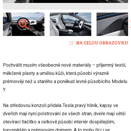
NA CELOU OBRAZOVKU
Pochválit musím všeobecně nové materiály – příjemný textil,
měkčené plasty a umělou kůži, která působí výrazně
prémiověji než u starého a poněkud levně působícího Modelu
Y.
Na středovou konzoli přidala Tesla pravý hliník, kapsy ve
dveřích mají nyní polstrování ze všech stran, dveře mají větší
otevírací tlačítko a celkově působí interiér dospělejším,
luxusnějším a prémiovým dojmem. A to mohu říci i ve