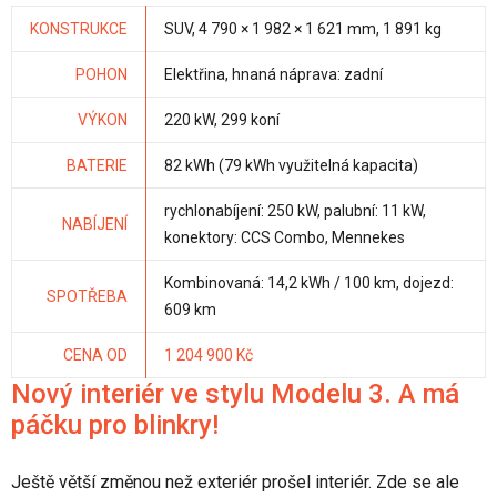
KONSTRUKCE
SUV, 4 790 × 1 982 × 1 621 mm, 1 891 kg
POHON
Elektřina, hnaná náprava: zadní
VÝKON
220 kW, 299 koní
BATERIE
82 kWh (79 kWh využitelná kapacita)
rychlonabíjení: 250 kW, palubní: 11 kW,
NABÍJENÍ
konektory: CCS Combo, Mennekes
Kombinovaná: 14,2 kWh / 100 km, dojezd:
SPOTŘEBA
609 km
CENA OD
1 204 900 Kč
Nový interiér ve stylu Modelu 3. A má
páčku pro blinkry!
Ještě větší změnou než exteriér prošel interiér. Zde se ale