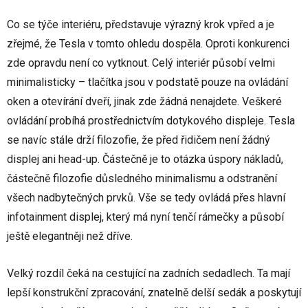
Co se týče interiéru, představuje výrazný krok vpřed a je
zřejmé, že Tesla v tomto ohledu dospěla. Oproti konkurenci
zde opravdu není co vytknout. Celý interiér působí velmi
minimalisticky – tlačítka jsou v podstatě pouze na ovládání
oken a otevírání dveří, jinak zde žádná nenajdete. Veškeré
ovládání probíhá prostřednictvím dotykového displeje. Tesla
se navíc stále drží filozofie, že před řidičem není žádný
displej ani head-up. Částečně je to otázka úspory nákladů,
částečně filozofie důsledného minimalismu a odstranění
všech nadbytečných prvků. Vše se tedy ovládá přes hlavní
infotainment displej, který má nyní tenčí rámečky a působí
ještě elegantněji než dříve.
Velký rozdíl čeká na cestující na zadních sedadlech. Ta mají
lepší konstrukční zpracování, znatelně delší sedák a poskytují