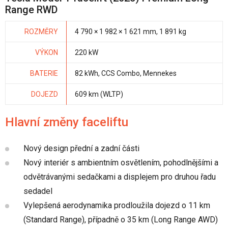
Range RWD
ROZMĚRY
4 790 × 1 982 × 1 621 mm, 1 891 kg
VÝKON
220 kW
BATERIE
82 kWh, CCS Combo, Mennekes
DOJEZD
609 km (WLTP)
Hlavní změny faceliftu
Nový design přední a zadní části
Nový interiér s ambientním osvětlením, pohodlnějšími a
odvětrávanými sedačkami a displejem pro druhou řadu
sedadel
Vylepšená aerodynamika prodloužila dojezd o 11 km
(Standard Range), případně o 35 km (Long Range AWD)