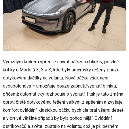
Výrazným krokem vpřed je návrat páčky na blinkry, po vlně
kritiky u Modelů 3, X a S, kde byly směrovky řešeny pouze
dotykovými tlačítky na volantu. Nová páčka však není
dvoupolohová – umožňuje pouze zapnutí/vypnutí blinkru,
přičemž automaticky rozhoduje o vypnutí. I tak je tato změna
oproti čistě dotykovému řešení velkým zlepšením a zvyšuje
komfort ovládání, klasickou páčku bych ale bral všemi deseti
a v drtivé většině případů by byla pohodlnější. Ovládání
ostřikovačů a světel zůstalo na volantu, což je při běžném