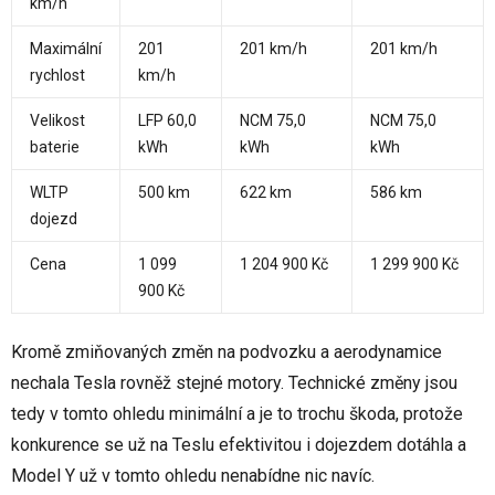
km/h
Maximální
201
201 km/h
201 km/h
rychlost
km/h
Velikost
LFP 60,0
NCM 75,0
NCM 75,0
baterie
kWh
kWh
kWh
WLTP
500 km
622 km
586 km
dojezd
Cena
1 099
1 204 900 Kč
1 299 900 Kč
900 Kč
Kromě zmiňovaných změn na podvozku a aerodynamice
nechala Tesla rovněž stejné motory. Technické změny jsou
tedy v tomto ohledu minimální a je to trochu škoda, protože
konkurence se už na Teslu efektivitou i dojezdem dotáhla a
Model Y už v tomto ohledu nenabídne nic navíc.