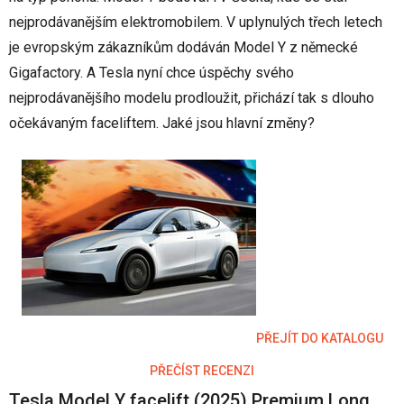
nejprodávanějším elektromobilem. V uplynulých třech letech
je evropským zákazníkům dodáván Model Y z německé
Gigafactory. A Tesla nyní chce úspěchy svého
nejprodávanějšího modelu prodloužit, přichází tak s dlouho
očekávaným faceliftem. Jaké jsou hlavní změny?
PŘEJÍT DO KATALOGU
PŘEČÍST RECENZI
Tesla Model Y facelift (2025) Premium Long