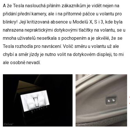
A že Tesla naslouchá přáním zákazníkům je vidět nejen na
přidání přední kamery, ale i na přítomné páčce u volantu pro
blinkry! Její kritizovaná absence u Modelů X, S i 3, kde byla
nahrazena nepraktickými dotykovými tlačítky na volantu, se u
mnoha uživatelů nesetkala s pochopením a je skvělé, že se
Tesla rozhodla pro navrácení. Volič směru u volantu už ale
chybí a směr jízdy je nutno volit na dotykovém displeji, to mi
ale osobně nevadí.