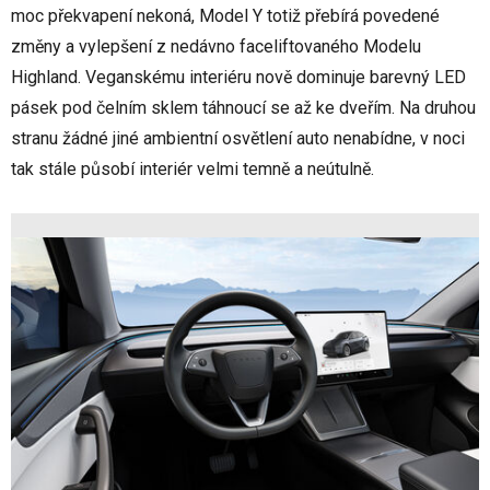
moc překvapení nekoná, Model Y totiž přebírá povedené
změny a vylepšení z nedávno faceliftovaného Modelu
Highland. Veganskému interiéru nově dominuje barevný LED
pásek pod čelním sklem táhnoucí se až ke dveřím. Na druhou
stranu žádné jiné ambientní osvětlení auto nenabídne, v noci
tak stále působí interiér velmi temně a neútulně.