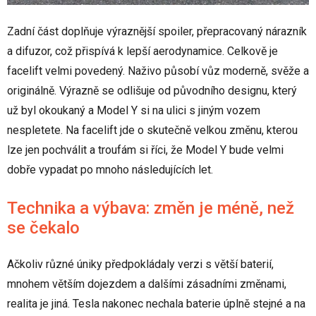
Zadní část doplňuje výraznější spoiler, přepracovaný nárazník
a difuzor, což přispívá k lepší aerodynamice. Celkově je
facelift velmi povedený. Naživo působí vůz moderně, svěže a
originálně. Výrazně se odlišuje od původního designu, který
už byl okoukaný a Model Y si na ulici s jiným vozem
nespletete. Na facelift jde o skutečně velkou změnu, kterou
lze jen pochválit a troufám si říci, že Model Y bude velmi
dobře vypadat po mnoho následujících let.
Technika a výbava: změn je méně, než
se čekalo
Ačkoliv různé úniky předpokládaly verzi s větší baterií,
mnohem větším dojezdem a dalšími zásadními změnami,
realita je jiná. Tesla nakonec nechala baterie úplně stejné a na