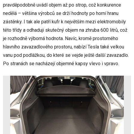
pravděpodobně uvádí objem až po strop, což konkurence
nedělá – většina výrobců se drží hodnoty po horní hranu
zástěnky. I tak ale patří kufr k největším mezi elektromobily
této třídy a odhaduji skutečný objem na zhruba 600 litrů, což
je rozhodně výborná hodnota. Navíc, kromě prostorného
hlavního zavazadlového prostoru, nabízí Tesla také velkou
vanu pod podlážkou, do které se vejde ještě další zavazadlo.
Po stranách se nacházejí objemné kapsy vlevo i vpravo.