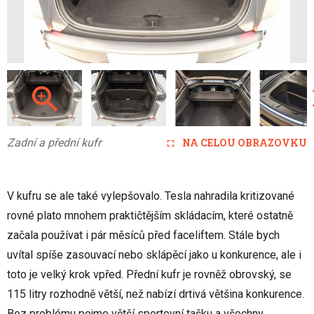
Zadní a přední kufr
NA CELOU OBRAZOVKU
V kufru se ale také vylepšovalo. Tesla nahradila kritizované
rovné plato mnohem praktičtějším skládacím, které ostatně
začala používat i pár měsíců před faceliftem. Stále bych
uvítal spíše zasouvací nebo sklápěcí jako u konkurence, ale i
toto je velký krok vpřed. Přední kufr je rovněž obrovský, se
115 litry rozhodně větší, než nabízí drtivá většina konkurence.
Bez problému pojme větší sportovní tašku a všechny