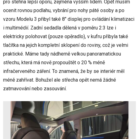
pro stehna lepší oporu, zejména vyšším lidem. Opět musím
ocenit rovnou podlahu, vybrání pro nohy páté osoby a po
vzoru Modelu 3 přibyl také 8" displej pro ovládání klimatizaci
i multimédií. Zadní sedadla dělená v poměru 2:3 lze i
elektricky polohovat (pouze opěradlo), v kufru přibyla také
tlačítka na jejich kompletní sklopení do roviny, což je velmi
praktické. Máme tady nádherně velkou panoramatickou
střechu, která má nově propouštět o 20 % méně
infračerveného záření. To znamená, že by se interiér měl
méně zahřívat. Bohužel ale střecha opět nemá žádné
zatmavování nebo zasouvání.