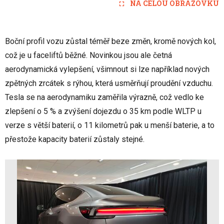
NA CELOU OBRAZOVKU
Boční profil vozu zůstal téměř beze změn, kromě nových kol,
což je u faceliftů běžné. Novinkou jsou ale četná
aerodynamická vylepšení, všimnout si lze například nových
zpětných zrcátek s rýhou, která usměrňují proudění vzduchu.
Tesla se na aerodynamiku zaměřila výrazně, což vedlo ke
zlepšení o 5 % a zvýšení dojezdu o 35 km podle WLTP u
verze s větší baterií, o 11 kilometrů pak u menší baterie, a to
přestože kapacity baterií zůstaly stejné.