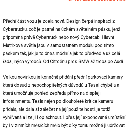
Přední část vozu je zcela nová. Design čerpá inspiraci z
Cybertrucku, což je patrné na úzkém světelném pásku, jenž
připomíná právě Cybertruck nebo nový Cybercab. Hlavní
Matrixová světla jsou v samostatném modulu pod tímto
páskem tak, jak je to dnes módní a jak to předvedla už celá
řada jiných výrobců. Od Citroënu přes BMW až třeba po Audi.
Velkou novinkou je konečně přidání přední parkovací kamery,
která dosud z nepochopitelných důvodů u Tesel chyběla a
která umožňuje pohled zepředu přímo na displeji
infotainmentu. Tesla nejen po dlouholeté kritice kameru
přidala, ale dala si záležet na její použitelnosti, je totiž
vyhřívaná a lze ji i opláchnout. I přes její exponované umístění
by i v zimních měsících mělo být díky tomu možné ji udržovat