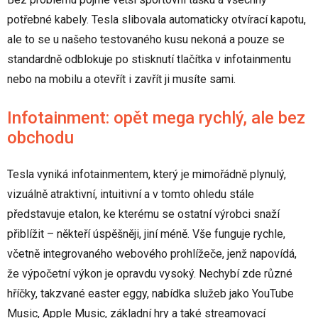
potřebné kabely. Tesla slibovala automaticky otvírací kapotu,
ale to se u našeho testovaného kusu nekoná a pouze se
standardně odblokuje po stisknutí tlačítka v infotainmentu
nebo na mobilu a otevřít i zavřít ji musíte sami.
Infotainment: opět mega rychlý, ale bez
obchodu
Tesla vyniká infotainmentem, který je mimořádně plynulý,
vizuálně atraktivní, intuitivní a v tomto ohledu stále
představuje etalon, ke kterému se ostatní výrobci snaží
přiblížit – někteří úspěšněji, jiní méně. Vše funguje rychle,
včetně integrovaného webového prohlížeče, jenž napovídá,
že výpočetní výkon je opravdu vysoký. Nechybí zde různé
hříčky, takzvané easter eggy, nabídka služeb jako YouTube
Music, Apple Music, základní hry a také streamovací