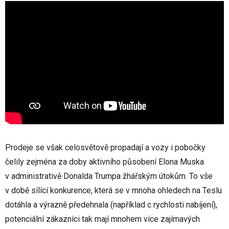
Prodeje se však celosvětově propadají a vozy i pobočky
čelily zejména za doby aktivního působení Elona Muska
v administrativě Donalda Trumpa žhářským útokům. To vše
v době sílící konkurence, která se v mnoha ohledech na Teslu
dotáhla a výrazně předehnala (například c rychlosti nabíjení),
potenciální zákazníci tak mají mnohem více zajímavých