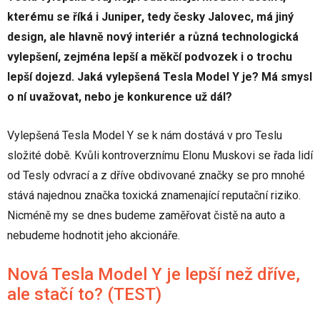
kterému se říká i Juniper, tedy česky Jalovec, má jiný
design, ale hlavně nový interiér a různá technologická
vylepšení, zejména lepší a měkčí podvozek i o trochu
lepší dojezd. Jaká vylepšená Tesla Model Y je? Má smysl
o ní uvažovat, nebo je konkurence už dál?
Vylepšená Tesla Model Y se k nám dostává v pro Teslu
složité době. Kvůli kontroverznímu Elonu Muskovi se řada lidí
od Tesly odvrací a z dříve obdivované značky se pro mnohé
stává najednou značka toxická znamenající reputační riziko.
Nicméně my se dnes budeme zaměřovat čistě na auto a
nebudeme hodnotit jeho akcionáře.
Nová Tesla Model Y je lepší než dříve,
ale stačí to? (TEST)