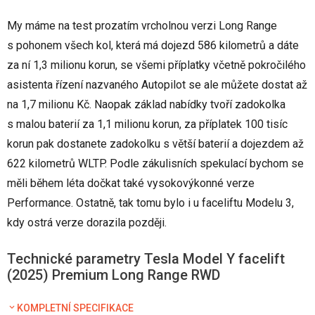
My máme na test prozatím vrcholnou verzi Long Range
s pohonem všech kol, která má dojezd 586 kilometrů a dáte
za ní 1,3 milionu korun, se všemi příplatky včetně pokročilého
asistenta řízení nazvaného Autopilot se ale můžete dostat až
na 1,7 milionu Kč. Naopak základ nabídky tvoří zadokolka
s malou baterií za 1,1 milionu korun, za příplatek 100 tisíc
korun pak dostanete zadokolku s větší baterií a dojezdem až
622 kilometrů WLTP. Podle zákulisních spekulací bychom se
měli během léta dočkat také vysokovýkonné verze
Performance. Ostatně, tak tomu bylo i u faceliftu Modelu 3,
kdy ostrá verze dorazila později.
Technické parametry Tesla Model Y facelift
(2025) Premium Long Range RWD
KOMPLETNÍ SPECIFIKACE