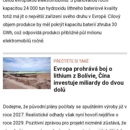
celou evropskou elektromobilitu. S plánovanou roční
kapacitou 24 000 tun hydroxidu lithného bateriové kvality
totiž má jít o největší zařízení svého druhu v Evropě. Cílový
objem produkce by měl pokrýt kapacitu baterií zhruba 30
GWh, což odpovídá produkci přibližně půl milionu
elektromobilů ročně.
PŘEČTĚTE SI TAKÉ
Evropa prohrává boj o
lithium z Bolívie, Čína
investuje miliardy do dvou
dolů
Dodejme, že původní plány počítaly se spuštěním výroby již v
roce 2027. Realistické odhady však nyní hovoří nejdříve o
roce 2029. Pozitivní zprávou pro projekt nicméně zůstává, že