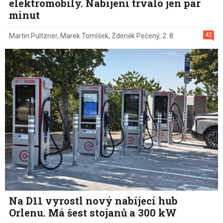
elektromobily. Nabíjení trvalo jen pár
minut
42
Martin Pultzner
,
Marek Tomíšek
,
Zdeněk Pečený
,
2. 8.
Na D11 vyrostl nový nabíjecí hub
Orlenu. Má šest stojanů a 300 kW