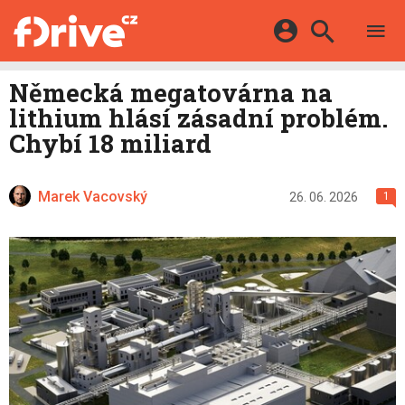
TESTY
ELEKTROMOBILY
Přihlášení a registrace pomocí:
Německá megatovárna na
HYBRIDY
KATALOG
lithium hlásí zásadní problém.
E-MOTORSPORT
Facebook
Google
MAPA STANIC
Chybí 18 miliard
OSTATNÍ
VIDEA
Twitter
Apple
Microsoft
SERIÁLY
DALŠÍ
Marek Vacovský
26. 06. 2026
1