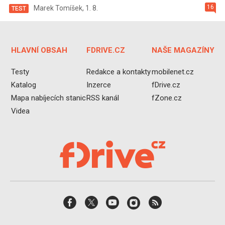
16
Marek Tomíšek
,
1. 8.
TEST
HLAVNÍ OBSAH
FDRIVE.CZ
NAŠE MAGAZÍNY
Testy
Redakce a kontakty
mobilenet.cz
Katalog
Inzerce
fDrive.cz
Mapa nabíjecích stanic
RSS kanál
fZone.cz
Videa