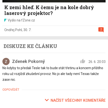
K zemi hleď. K čemu je na kole dobrý
laserový projektor?
Vyšlo na fZone.cz
2
Ondřej Pohl
,
30. 7.
DISKUZE KE ČLÁNKU
Zdenek Pokorný
26. 6. 20:03
No kdyby to předali Tesle tak to bude stát třetinu a koncem příštího
roku už rozjíždí zkušební provoz. No jo ale tady není Texas takže
zase nic.
ODPOVĚDĚT
NAČÍST VŠECHNY KOMENTÁŘE