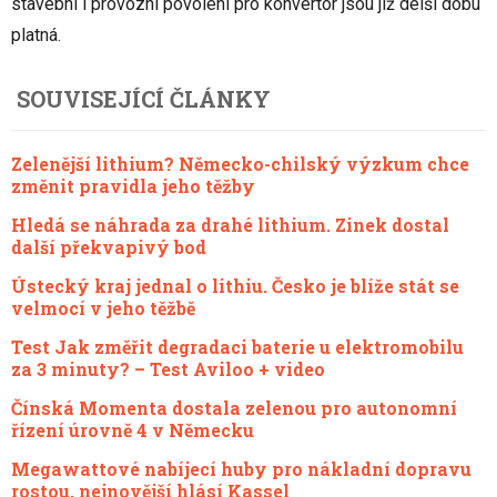
stavební i provozní povolení pro konvertor jsou již delší dobu
platná.
SOUVISEJÍCÍ ČLÁNKY
Zelenější lithium? Německo-chilský výzkum chce
změnit pravidla jeho těžby
Hledá se náhrada za drahé lithium. Zinek dostal
další překvapivý bod
Ústecký kraj jednal o lithiu. Česko je blíže stát se
velmocí v jeho těžbě
Test Jak změřit degradaci baterie u elektromobilu
za 3 minuty? – Test Aviloo + video
Čínská Momenta dostala zelenou pro autonomní
řízení úrovně 4 v Německu
Megawattové nabíjecí huby pro nákladní dopravu
rostou, nejnovější hlásí Kassel