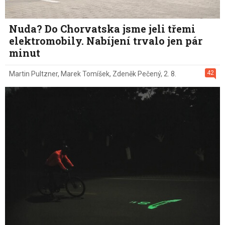
Nuda? Do Chorvatska jsme jeli třemi
elektromobily. Nabíjení trvalo jen pár
minut
42
Martin Pultzner
,
Marek Tomíšek
,
Zdeněk Pečený
,
2. 8.