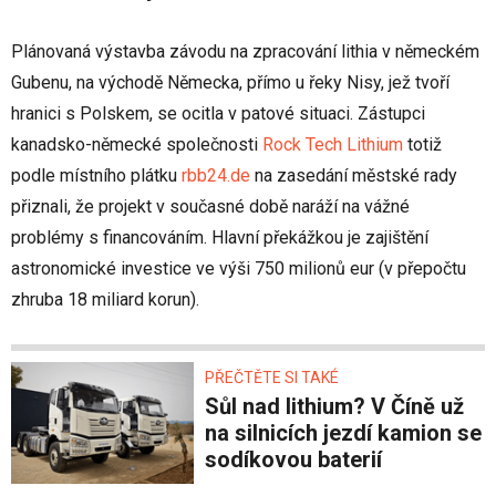
Plánovaná výstavba závodu na zpracování lithia v německém
Gubenu, na východě Německa, přímo u řeky Nisy, jež tvoří
hranici s Polskem, se ocitla v patové situaci. Zástupci
kanadsko-německé společnosti
Rock Tech Lithium
totiž
podle místního plátku
rbb24.de
na zasedání městské rady
přiznali, že projekt v současné době naráží na vážné
problémy s financováním. Hlavní překážkou je zajištění
astronomické investice ve výši 750 milionů eur (v přepočtu
zhruba 18 miliard korun).
PŘEČTĚTE SI TAKÉ
Sůl nad lithium? V Číně už
na silnicích jezdí kamion se
sodíkovou baterií