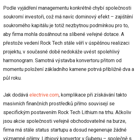
Podle vyjádření managementu konkrétně chybí společnosti
soukromí investoři, což má navíc dominový efekt – zajištění
soukromého kapitálu je totiž nezbytnou podmínkou pro to,
aby firma mohla dosáhnout na slíbené veřejné dotace. A
přestože vedení Rock Tech stále věří v úspěšnou realizaci
projektu, v současné době nedokáže uvést spolehlivý
harmonogram. Samotná výstavba konvertoru přitom od
momentu položení základního kamene potrvá přibližně dva a
půl roku.
Jak dodává
electrive.com
, komplikace při získávání takto
masivních finančních prostředků přímo souvisejí se
specifickým postavením Rock Tech Lithium na trhu. Ačkoliv
jsou akcie společnosti veřejně obchodovatelné na burze,
firma má stále status startupu a dosud negeneruje žádné
významné příjmy. Lithiový konvertor v Gubenu – společně s