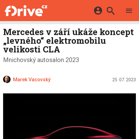
TESTY
ELEKTROMOBILY
Přihlášení a registrace pomocí:
Mercedes v září ukáže koncept
HYBRIDY
KATALOG
„levného“ elektromobilu
E-MOTORSPORT
Facebook
Google
MAPA STANIC
velikosti CLA
OSTATNÍ
VIDEA
Twitter
Apple
Microsoft
Mnichovský autosalon 2023
SERIÁLY
DALŠÍ
Marek Vacovský
25. 07. 2023