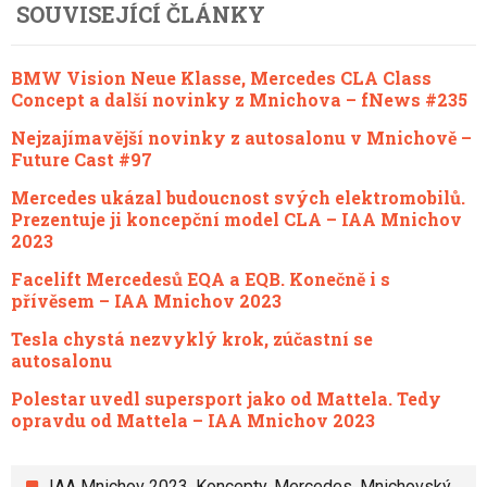
SOUVISEJÍCÍ ČLÁNKY
BMW Vision Neue Klasse, Mercedes CLA Class
Concept a další novinky z Mnichova – fNews #235
Nejzajímavější novinky z autosalonu v Mnichově –
Future Cast #97
Mercedes ukázal budoucnost svých elektromobilů.
Prezentuje ji koncepční model CLA – IAA Mnichov
2023
Facelift Mercedesů EQA a EQB. Konečně i s
přívěsem – IAA Mnichov 2023
Tesla chystá nezvyklý krok, zúčastní se
autosalonu
Polestar uvedl supersport jako od Mattela. Tedy
opravdu od Mattela – IAA Mnichov 2023
IAA Mnichov 2023
,
Koncepty
,
Mercedes
,
Mnichovský