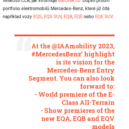
velikosti CLA, jak informuje
electrek.co
. Doplní přitom
portfolio elektromobilů Mercedes-Benz, které již čítá
například vozy
EQS
,
EQS SUV
,
EQB
,
EQE
nebo
EQE SUV
.
At the
@IAAmobility
2023,
#MercedesBenz
’ highlight
is its vision for the
Mercedes-Benz Entry
Segment. You can also look
forward to:
- World premiere of the E-
Class All-Terrain
- Show premieres of the
new EQA, EQB and EQV
models