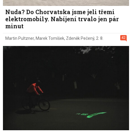
Nuda? Do Chorvatska jsme jeli třemi
elektromobily. Nabíjení trvalo jen pár
minut
42
Martin Pultzner
,
Marek Tomíšek
,
Zdeněk Pečený
,
2. 8.