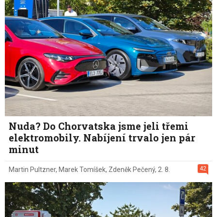
Nuda? Do Chorvatska jsme jeli třemi
elektromobily. Nabíjení trvalo jen pár
minut
42
Martin Pultzner
,
Marek Tomíšek
,
Zdeněk Pečený
,
2. 8.