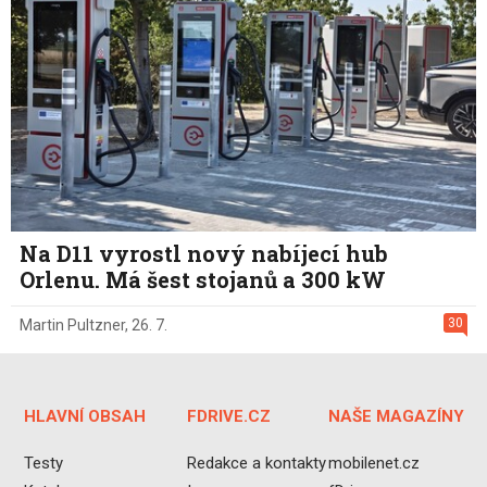
Na D11 vyrostl nový nabíjecí hub
Orlenu. Má šest stojanů a 300 kW
30
Martin Pultzner
,
26. 7.
HLAVNÍ OBSAH
FDRIVE.CZ
NAŠE MAGAZÍNY
Testy
Redakce a kontakty
mobilenet.cz