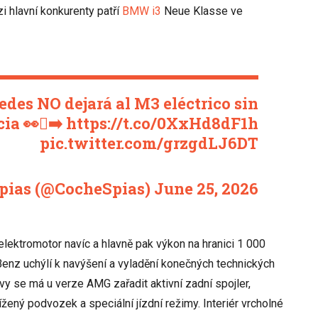
i hlavní konkurenty patří
BMW i3
Neue Klasse ve
des NO dejará al M3 eléctrico sin
ia 👀🫪➡️
https://t.co/0XxHd8dF1h
pic.twitter.com/grzgdLJ6DT
pias (@CocheSpias)
June 25, 2026
lektromotor navíc a hlavně pak výkon na hranici 1 000
nz uchýlí k navýšení a vyladění konečných technických
y se má u verze AMG zařadit aktivní zadní spojler,
ený podvozek a speciální jízdní režimy. Interiér vrcholné