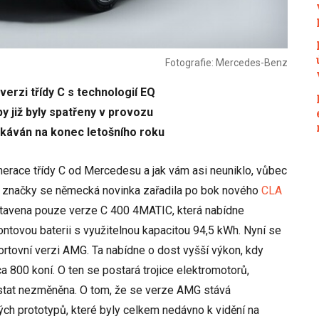
Fotografie: Mercedes-Benz
erzi třídy C s technologií EQ
 již byly spatřeny v provozu
káván na konec letošního roku
erace třídy C od Mercedesu a jak vám asi neuniklo, vůbec
ce značky se německá novinka zařadila po bok nového
CLA
stavena pouze verze C 400 4MATIC, která nabídne
ntovou baterii s využitelnou kapacitou 94,5 kWh. Nyní se
ortovní verzi AMG. Ta nabídne o dost vyšší výkon, kdy
a 800 koní. O ten se postará trojice elektromotorů,
ůstat nezměněna. O tom, že se verze AMG stává
ch prototypů, které byly celkem nedávno k vidění na