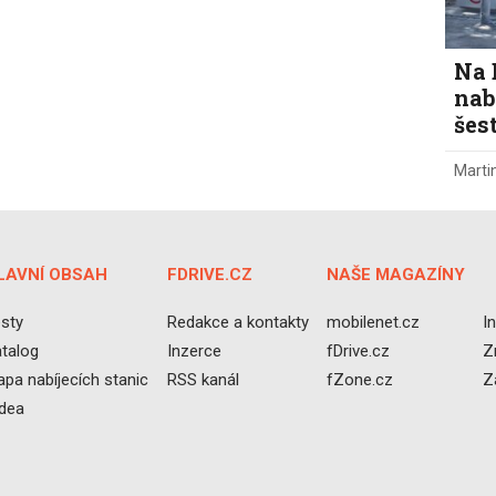
Na 
nab
šes
Marti
LAVNÍ OBSAH
FDRIVE.CZ
NAŠE MAGAZÍNY
sty
Redakce a kontakty
mobilenet.cz
I
talog
Inzerce
fDrive.cz
Z
pa nabíjecích stanic
RSS kanál
fZone.cz
Z
idea