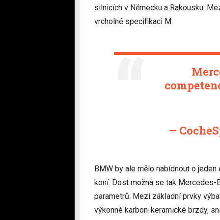
silnicích v Německu a Rakousku. Mez
vrcholné specifikaci M.
Merce
competenc
— CocheS
BMW by ale mělo nabídnout o jeden e
koní. Dost možná se tak Mercedes-Be
parametrů. Mezi základní prvky výbav
výkonné karbon-keramické brzdy, sníž