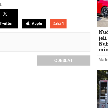
t:
Twitter
Apple
Další
1
Nud
jel
Nab
min
Marti
ODESLAT