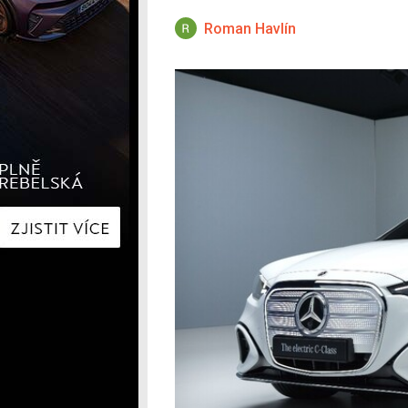
Hyundai
Hyundai
Kia
Kia
Roman Havlín
Mercedes-Benz
Lexus
Peugeot
Mercede
Renault
Renault
Škoda
Škoda
Tesla
Toyota
Volkswagen
Volkswa
Ostatní
Volvo
Ostatní