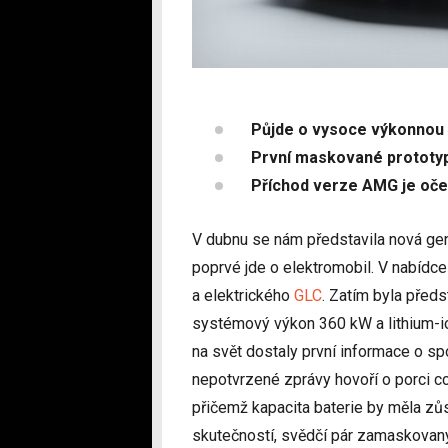
Půjde o vysoce výkonnou v
První maskované prototypy
Příchod verze AMG je oče
V dubnu se nám představila nová gen
poprvé jde o elektromobil. V nabíd
a elektrického
GLC
. Zatím byla před
systémový výkon 360 kW a lithium-io
na svět dostaly první informace o sp
nepotvrzené zprávy hovoří o porci cc
přičemž kapacita baterie by měla z
skutečností, svědčí pár zamaskovaný