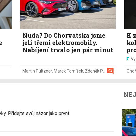
Nuda? Do Chorvatska jsme
K z
e
jeli třemi elektromobily.
ko
Nabíjení trvalo jen pár minut
pr
Vy
42
Martin Pultzner
,
Marek Tomíšek
,
Zdeněk Pečený
,
2. 8.
Ondř
NEJ
y. Přidejte svůj názor jako první.