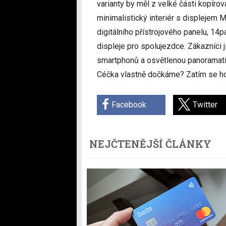
varianty by měl z velké části kopír
minimalistický interiér s displejem
digitálního přístrojového panelu, 1
displeje pro spolujezdce. Zákazníci 
smartphonů a osvětlenou panoramati
Céčka vlastně dočkáme? Zatím se hov
Facebook
Twitter
NEJČTENĚJŠÍ ČLÁNKY