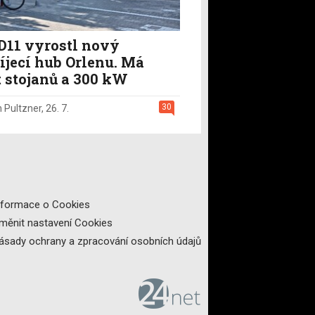
D11 vyrostl nový
íjecí hub Orlenu. Má
t stojanů a 300 kW
30
n Pultzner
,
26. 7.
nformace o Cookies
měnit nastavení Cookies
ásady ochrany a zpracování osobních údajů