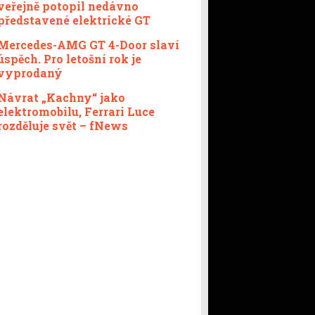
veřejně potopil nedávno
představené elektrické GT
Mercedes-AMG GT 4-Door slaví
úspěch. Pro letošní rok je
vyprodaný
Návrat „Kachny“ jako
elektromobilu, Ferrari Luce
rozděluje svět – fNews