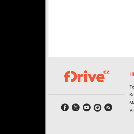
H
Te
Ka
Ma
V