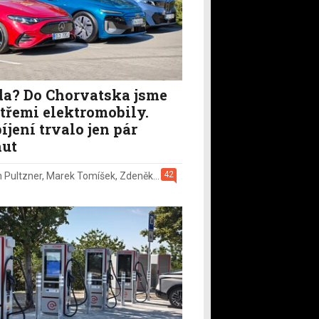
a? Do Chorvatska jsme
i třemi elektromobily.
íjení trvalo jen pár
ut
42
n Pultzner
,
Marek Tomíšek
,
Zdeněk Pečený
,
2. 8.