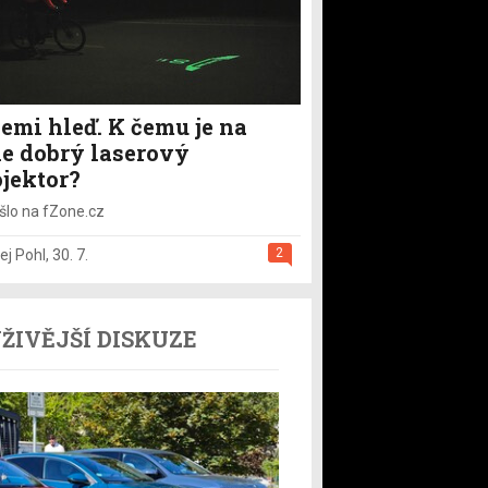
emi hleď. K čemu je na
le dobrý laserový
ojektor?
šlo na fZone.cz
2
ej Pohl
,
30. 7.
ŽIVĚJŠÍ DISKUZE