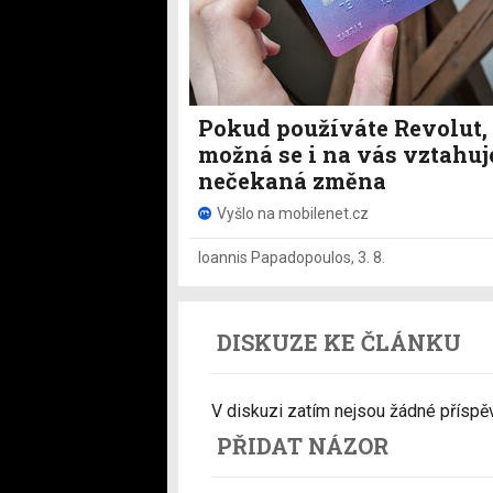
Pokud používáte Revolut,
možná se i na vás vztahuj
nečekaná změna
Vyšlo na mobilenet.cz
Ioannis Papadopoulos
,
3. 8.
DISKUZE KE ČLÁNKU
V diskuzi zatím nejsou žádné příspěvk
PŘIDAT NÁZOR