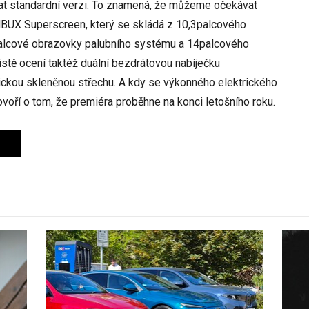
ovat standardní verzi. To znamená, že můžeme očekávat
 MBUX Superscreen, který se skládá z 10,3palcového
4palcové obrazovky palubního systému a 14palcového
jistě ocení taktéž duální bezdrátovou nabíječku
ckou skleněnou střechu. A kdy se výkonného elektrického
oří o tom, že premiéra proběhne na konci letošního roku.