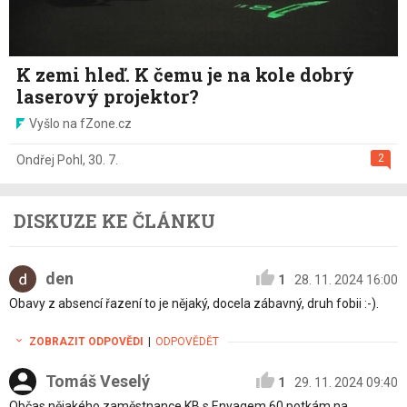
K zemi hleď. K čemu je na kole dobrý
laserový projektor?
Vyšlo na fZone.cz
2
Ondřej Pohl
,
30. 7.
DISKUZE KE ČLÁNKU
den
1
28. 11. 2024 16:00
Obavy z absencí řazení to je nějaký, docela zábavný, druh fobii :-).
ZOBRAZIT ODPOVĚDI
|
ODPOVĚDĚT
Tomáš Veselý
1
29. 11. 2024 09:40
Občas nějakého zaměstnance KB s Enyaqem 60 potkám na