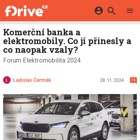
TESTY
ELEKTROMOBILY
Přihlášení a registrace pomocí:
Komerční banka a
HYBRIDY
KATALOG
elektromobily. Co jí přinesly a
E-MOTORSPORT
Facebook
Google
MAPA STANIC
co naopak vzaly?
OSTATNÍ
VIDEA
Twitter
Apple
Microsoft
Forum Elektromobilita 2024
SERIÁLY
DALŠÍ
Ladislav Čermák
28. 11. 2024
16