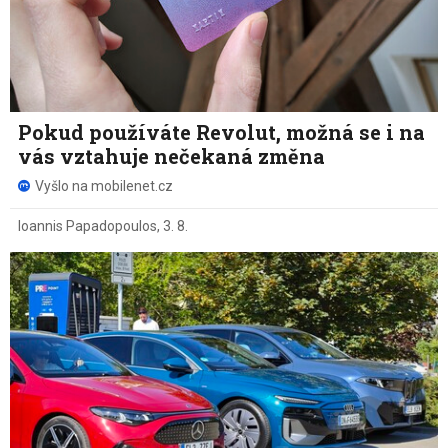
Pokud používáte Revolut, možná se i na
vás vztahuje nečekaná změna
Vyšlo na mobilenet.cz
Ioannis Papadopoulos
,
3. 8.