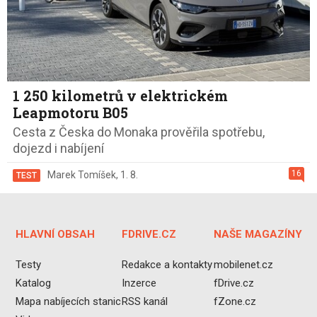
1 250 kilometrů v elektrickém
Leapmotoru B05
Cesta z Česka do Monaka prověřila spotřebu,
dojezd i nabíjení
16
Marek Tomíšek
,
1. 8.
TEST
HLAVNÍ OBSAH
FDRIVE.CZ
NAŠE MAGAZÍNY
Testy
Redakce a kontakty
mobilenet.cz
Katalog
Inzerce
fDrive.cz
Mapa nabíjecích stanic
RSS kanál
fZone.cz