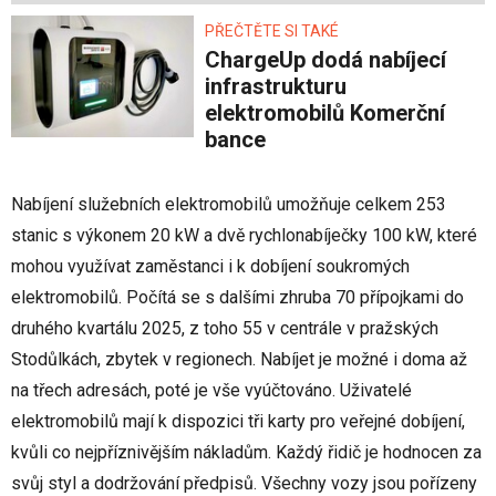
PŘEČTĚTE SI TAKÉ
ChargeUp dodá nabíjecí
infrastrukturu
elektromobilů Komerční
bance
Nabíjení služebních elektromobilů umožňuje celkem 253
stanic s výkonem 20 kW a dvě rychlonabíječky 100 kW, které
mohou využívat zaměstanci i k dobíjení soukromých
elektromobilů. Počítá se s dalšími zhruba 70 přípojkami do
druhého kvartálu 2025, z toho 55 v centrále v pražských
Stodůlkách, zbytek v regionech. Nabíjet je možné i doma až
na třech adresách, poté je vše vyúčtováno. Uživatelé
elektromobilů mají k dispozici tři karty pro veřejné dobíjení,
kvůli co nejpříznivějším nákladům. Každý řidič je hodnocen za
svůj styl a dodržování předpisů. Všechny vozy jsou pořízeny