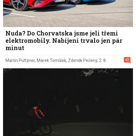
Nuda? Do Chorvatska jsme jeli třemi
elektromobily. Nabíjení trvalo jen pár
minut
42
Martin Pultzner
,
Marek Tomíšek
,
Zdeněk Pečený
,
2. 8.