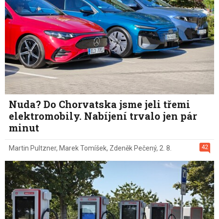
Nuda? Do Chorvatska jsme jeli třemi
elektromobily. Nabíjení trvalo jen pár
minut
42
Martin Pultzner
,
Marek Tomíšek
,
Zdeněk Pečený
,
2. 8.