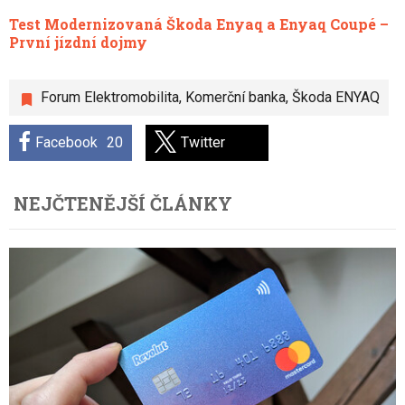
Test Modernizovaná Škoda Enyaq a Enyaq Coupé –
První jízdní dojmy
Forum Elektromobilita
,
Komerční banka
,
Škoda ENYAQ
Facebook
20
Twitter
NEJČTENĚJŠÍ ČLÁNKY