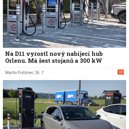
Na D11 vyrostl nový nabíjecí hub
Orlenu. Má šest stojanů a 300 kW
30
Martin Pultzner
,
26. 7.