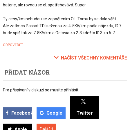
baterie, ale rovnou se el. spotřebovává. Super.
Ty ceny/km nebudou se započtením OL. Tomu by se dalo věřit.
Ale zatímco Passat TDI seženou za 4-5Kč/km podle nájezdu, ID.7
bude spíš tak za 7-8Kč/km a Octavia za 2-3 kdežto ID.3 za 6-7
ODPOVĚDĚT
NAČÍST VŠECHNY KOMENTÁŘE
PŘIDAT NÁZOR
Pro přispívaní v diskuzi se musíte přihlásit:
Facebook
Google
Twitter
Apple
Další
1