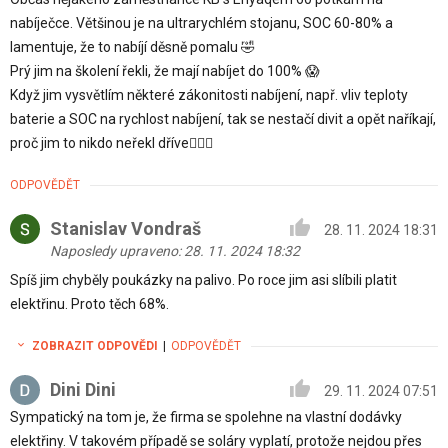
nabíječce. Většinou je na ultrarychlém stojanu, SOC 60-80% a
lamentuje, že to nabíjí děsně pomalu 🤣
Prý jim na školení řekli, že mají nabíjet do 100% 😱
Když jim vysvětlím některé zákonitosti nabíjení, např. vliv teploty
baterie a SOC na rychlost nabíjení, tak se nestačí divit a opět naříkají,
proč jim to nikdo neřekl dříve🤷🏻‍♂️
ODPOVĚDĚT
Stanislav Vondraš
28. 11. 2024 18:31
Naposledy upraveno: 28. 11. 2024 18:32
Spíš jim chyběly poukázky na palivo. Po roce jim asi slíbili platit
elektřinu. Proto těch 68%.
ZOBRAZIT ODPOVĚDI
|
ODPOVĚDĚT
Dini Dini
29. 11. 2024 07:51
Sympatický na tom je, že firma se spolehne na vlastní dodávky
elektřiny. V takovém případě se soláry vyplatí, protože nejdou přes