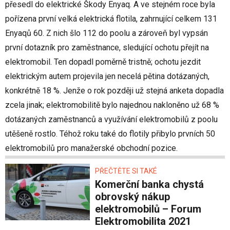
přesedl do elektrické Škody Enyaq. A ve stejném roce byla
pořízena první velká elektrická flotila, zahrnující celkem 131
Enyaqů 60. Z nich šlo 112 do poolu a zároveň byl vypsán
první dotazník pro zaměstnance, sledující ochotu přejít na
elektromobil. Ten dopadl poměrně tristně; ochotu jezdit
elektrickým autem projevila jen necelá pětina dotázaných,
konkrétně 18 %. Jenže o rok později už stejná anketa dopadla
zcela jinak; elektromobilitě bylo najednou nakloněno už 68 %
dotázaných zaměstnanců a využívání elektromobilů z poolu
utěšeně rostlo. Téhož roku také do flotily přibylo prvních 50
elektromobilů pro manažerské obchodní pozice.
PŘEČTĚTE SI TAKÉ
Komerční banka chystá
obrovský nákup
elektromobilů – Forum
Elektromobilita 2021