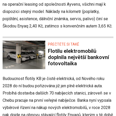
na operační leasing od společnosti Ayvens, všichni mají k
dispozici stejný model. Náklady na kilometr (poplatky,
pojištění, asistence, dálniční známka, servis, palivo) činí se
Škodou Enyaq 2,40 Kč, zatímco s konvenčním autem 3,65 Kč.
PŘEČTĚTE SI TAKÉ
Flotilu elektromobilů
doplnila největší bankovní
fotovoltaika
Budoucnost flotily KB je čistě elektrická, od Nového roku
2028 do ní budou pořizována již jen plně elektrická auta.
Probíhá dostavba dalších 70 nabíjecích stanici, zároveň se v
Chebu pracuje na první veřejné nabíječce. Banka nyní vypsala
výběrové řízení na nákup nových elektromobilů, v roce 2028
pak dojde na obnovu stávající flotily Enyaqů, kterým v té době