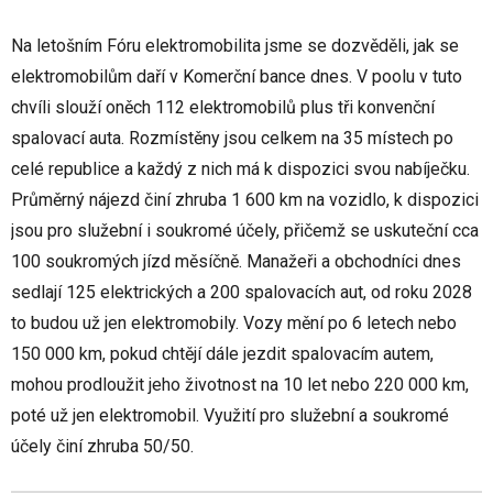
Na letošním Fóru elektromobilita jsme se dozvěděli, jak se
elektromobilům daří v Komerční bance dnes. V poolu v tuto
chvíli slouží oněch 112 elektromobilů plus tři konvenční
spalovací auta. Rozmístěny jsou celkem na 35 místech po
celé republice a každý z nich má k dispozici svou nabíječku.
Průměrný nájezd činí zhruba 1 600 km na vozidlo, k dispozici
jsou pro služební i soukromé účely, přičemž se uskuteční cca
100 soukromých jízd měsíčně. Manažeři a obchodníci dnes
sedlají 125 elektrických a 200 spalovacích aut, od roku 2028
to budou už jen elektromobily. Vozy mění po 6 letech nebo
150 000 km, pokud chtějí dále jezdit spalovacím autem,
mohou prodloužit jeho životnost na 10 let nebo 220 000 km,
poté už jen elektromobil. Využití pro služební a soukromé
účely činí zhruba 50/50.