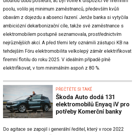
dlouhou dobu poslední; ač byl volně k dispozici ve firemním
poolu, volilo jej minimum zaměstnanců, především kvůli
obavám z dojezdu a absenci řazení. Jenže banka si vytyčila
ambiciózní dekarbonizační cíle, takže své zaměstnance s
elektromobilem postupně seznamovala, prostřednictvím
nejrůznějších akcí. A před třemi lety oznámili zástupci KB na
tehdejším Fóru elektromobilita velkolepý záměr elektrifikovat
firemní flotilu do roku 2025. V ideálním případě plně
elektrifikovat, v tom minimálním aspoň z 80 %.
PŘEČTĚTE SI TAKÉ
Škoda Auto dodá 131
elektromobilů Enyaq iV pro
potřeby Komerční banky
Do agitace se zapojil i generální ředitel, který v roce 2022