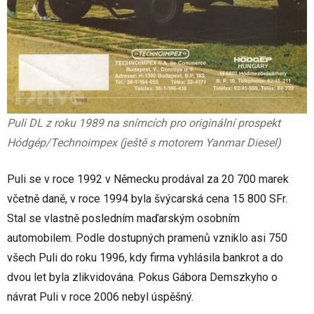
Puli DL z roku 1989 na snímcích pro originální prospekt
Hódgép/Technoimpex (ještě s motorem Yanmar Diesel)
Puli se v roce 1992 v Německu prodával za 20 700 marek
včetně daně, v roce 1994 byla švýcarská cena 15 800 SFr.
Stal se vlastně posledním maďarským osobním
automobilem. Podle dostupných pramenů vzniklo asi 750
všech Puli do roku 1996, kdy firma vyhlásila bankrot a do
dvou let byla zlikvidována. Pokus Gábora Demszkyho o
návrat Puli v roce 2006 nebyl úspěšný.