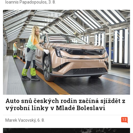
Ioannis Papadopoulos
,
3. 8.
Auto snů českých rodin začíná sjíždět z
výrobní linky v Mladé Boleslavi
13
Marek Vacovský
,
6. 8.