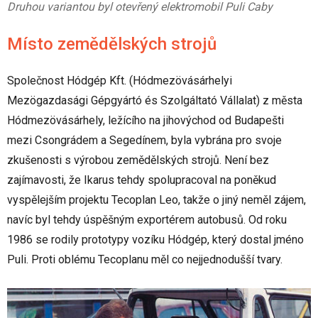
Druhou variantou byl otevřený elektromobil Puli Caby
Místo zemědělských strojů
Společnost Hódgép Kft. (Hódmezövásárhelyi
Mezögazdasági Gépgyártó és Szolgáltató Vállalat) z města
Hódmezövásárhely, ležícího na jihovýchod od Budapešti
mezi Csongrádem a Segedínem, byla vybrána pro svoje
zkušenosti s výrobou zemědělských strojů. Není bez
zajímavosti, že Ikarus tehdy spolupracoval na poněkud
vyspělejším projektu Tecoplan Leo, takže o jiný neměl zájem,
navíc byl tehdy úspěšným exportérem autobusů. Od roku
1986 se rodily prototypy vozíku Hódgép, který dostal jméno
Puli. Proti oblému Tecoplanu měl co nejjednodušší tvary.