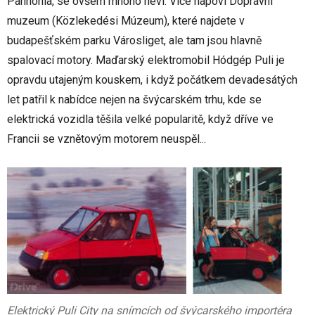
Pannonia, se ovšem mnoho neví. Více napoví Dopravní
muzeum (Közlekedési Múzeum), které najdete v
budapešťském parku Városliget, ale tam jsou hlavně
spalovací motory. Maďarský elektromobil Hódgép Puli je
opravdu utajeným kouskem, i když počátkem devadesátých
let patřil k nabídce nejen na švýcarském trhu, kde se
elektrická vozidla těšila velké popularitě, když dříve ve
Francii se vznětovým motorem neuspěl...
Elektrický Puli City na snímcích od švýcarského importéra