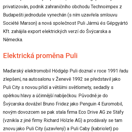
privatizován, podnik zahraničního obchodu Technoimpex z
Budapešti jednoduše vynechán (s ním uzavřela smlouvu
Société Marson) a nová společnost Puli Jármü és Gépgyártó
Kft. zahájila export elektrických verzí do Švýcarska a
Německa.
Elektrická proměna Puli
Maďarský elektromobil Hódgép Puli doznal v roce 1991 řadu
zlepšení, na autosalonu v Ženevě 1992 se představil jako
Puli City s novou přídí a většími světlomety, sedadly s
opěrkou hlavy a účinnější nabíječkou. Původně je do
Švýcarska dovážel Bruno Fridez jako Penguin 4 Euromobil,
novým dovozcem se pak stala firma Eco Drive AG ze Stäfy
(vznikla z jiné firmy Richard Hölzle AG) a prodávaly se tam
znovu jako Puli City (uzavřený) a Puli Caby (kabriolet) po