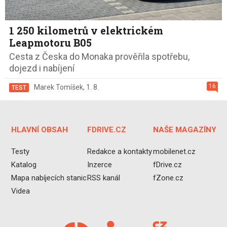
1 250 kilometrů v elektrickém
Leapmotoru B05
Cesta z Česka do Monaka prověřila spotřebu,
dojezd i nabíjení
16
Marek Tomíšek
,
1. 8.
TEST
HLAVNÍ OBSAH
FDRIVE.CZ
NAŠE MAGAZÍNY
Testy
Redakce a kontakty
mobilenet.cz
Katalog
Inzerce
fDrive.cz
Mapa nabíjecích stanic
RSS kanál
fZone.cz
Videa