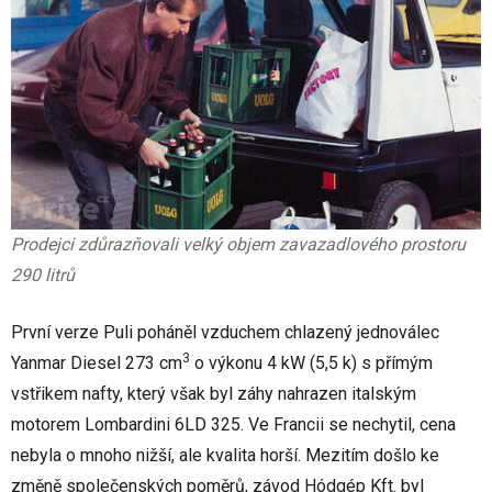
Prodejci zdůrazňovali velký objem zavazadlového prostoru
290 litrů
První verze Puli poháněl vzduchem chlazený jednoválec
3
Yanmar Diesel 273 cm
o výkonu 4 kW (5,5 k) s přímým
vstřikem nafty, který však byl záhy nahrazen italským
motorem Lombardini 6LD 325. Ve Francii se nechytil, cena
nebyla o mnoho nižší, ale kvalita horší. Mezitím došlo ke
změně společenských poměrů, závod Hódgép Kft. byl