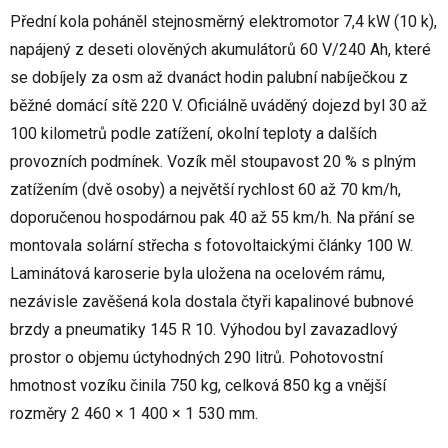
Přední kola poháněl stejnosměrný elektromotor 7,4 kW (10 k),
napájený z deseti olověných akumulátorů 60 V/240 Ah, které
se dobíjely za osm až dvanáct hodin palubní nabíječkou z
běžné domácí sítě 220 V. Oficiálně uváděný dojezd byl 30 až
100 kilometrů podle zatížení, okolní teploty a dalších
provozních podmínek. Vozík měl stoupavost 20 % s plným
zatížením (dvě osoby) a největší rychlost 60 až 70 km/h,
doporučenou hospodárnou pak 40 až 55 km/h. Na přání se
montovala solární střecha s fotovoltaickými články 100 W.
Laminátová karoserie byla uložena na ocelovém rámu,
nezávisle zavěšená kola dostala čtyři kapalinové bubnové
brzdy a pneumatiky 145 R 10. Výhodou byl zavazadlový
prostor o objemu úctyhodných 290 litrů. Pohotovostní
hmotnost vozíku činila 750 kg, celková 850 kg a vnější
rozměry 2 460 × 1 400 × 1 530 mm.