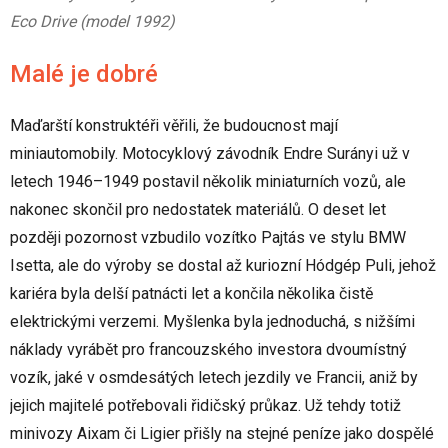
Eco Drive (model 1992)
Malé je dobré
Maďarští konstruktéři věřili, že budoucnost mají
miniautomobily. Motocyklový závodník Endre Surányi už v
letech 1946–1949 postavil několik miniaturních vozů, ale
nakonec skončil pro nedostatek materiálů. O deset let
později pozornost vzbudilo vozítko Pajtás ve stylu BMW
Isetta, ale do výroby se dostal až kuriozní Hódgép Puli, jehož
kariéra byla delší patnácti let a končila několika čistě
elektrickými verzemi. Myšlenka byla jednoduchá, s nižšími
náklady vyrábět pro francouzského investora dvoumístný
vozík, jaké v osmdesátých letech jezdily ve Francii, aniž by
jejich majitelé potřebovali řidičský průkaz. Už tehdy totiž
minivozy Aixam či Ligier přišly na stejné peníze jako dospělé