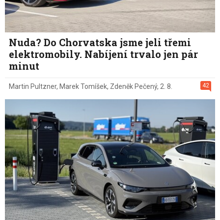
Nuda? Do Chorvatska jsme jeli třemi
elektromobily. Nabíjení trvalo jen pár
minut
42
Martin Pultzner
,
Marek Tomíšek
,
Zdeněk Pečený
,
2. 8.