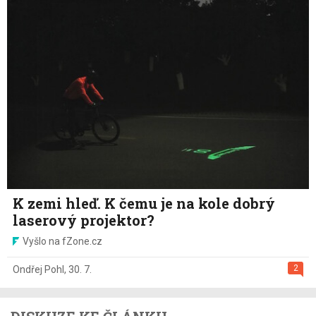
K zemi hleď. K čemu je na kole dobrý
laserový projektor?
Vyšlo na fZone.cz
2
Ondřej Pohl
,
30. 7.