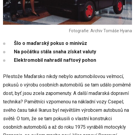
Fotografie: Archiv Tomáše Hyana
Šlo o maďarský pokus o minivůz
Na počátku stála snaha získat valuty
Elektromobil nahradil naftový pohon
Přestože Maďarsko nikdy nebylo automobilovou velmocí,
pokusů o výrobu osobních automobilů se tam událo poměrně
dost, byť jsou zcela zapomenuty. A další maďarská dopravní
technika? Pamětníci vzpomenou na nákladní vozy Csepel;
svého času také Ikarus byl největším výrobcem autobusů na
světě. O tom, že se tam pokusili o vlastní konstrukci
osobních automobilů a až do roku 1975 vyráběli motocykly