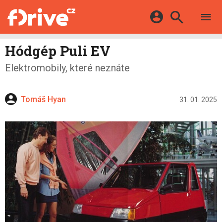
TESTY
ELEKTROMOBILY
Přihlášení a registrace pomocí:
Hódgép Puli EV
HYBRIDY
KATALOG
Elektromobily, které neznáte
E-MOTORSPORT
Facebook
Google
MAPA STANIC
OSTATNÍ
VIDEA
Twitter
Apple
Microsoft
SERIÁLY
Tomáš Hyan
31. 01. 2025
DALŠÍ