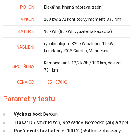
POHON
Elektřina, hnaná náprava: zadní
VÝKON
200 kW, 272 koní, točivý moment: 335 Nm
BATERIE
90 kWh (85 kWh využitelná kapacita)
rychlonabíjení: 320 kW, palubní: 11 kW,
NABÍJENÍ
konektory: CCS Combo, Mennekes
Kombinovaná: 12,2 kWh / 100 km, dojezd:
SPOTŘEBA
791 km
CENA OD
1 351 570 Kč
Parametry testu
Výchozí bod:
Beroun
Trasa:
D5 směr Plzeň, Rozvadov, Německo (A6) a zpět
Počáteční stav baterie:
100 % (564 km zobrazený