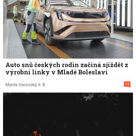
Auto snů českých rodin začíná sjíždět z
výrobní linky v Mladé Boleslavi
13
Marek Vacovský
,
6. 8.