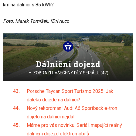
km na dálnici s 85 kWh?
Foto: Marek Tomíšek, fDrive.cz
Dálniční dojezd
ZOBRAZIT VŠECHNY DÍLY SERIÁLU (47)
Porsche Taycan Sport Turismo 2025. Jak
daleko dojede na dálnici?
Nový rekordman! Audi A6 Sportback e-tron
dojelo na dálnici nejdál
Máme pro vás novinku. Seriál, mapující reálný
dálniční dojezd elektromobilů