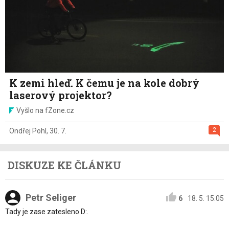
K zemi hleď. K čemu je na kole dobrý
laserový projektor?
Vyšlo na fZone.cz
2
Ondřej Pohl
,
30. 7.
DISKUZE KE ČLÁNKU
Petr Seliger
6
18. 5. 15:05
Tady je zase zatesleno D:.