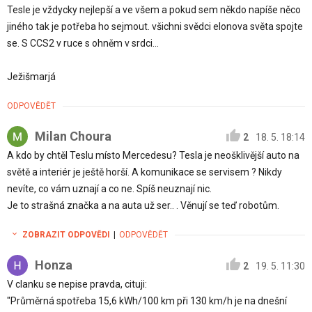
Tesle je vždycky nejlepší a ve všem a pokud sem někdo napíše něco
jiného tak je potřeba ho sejmout. všichni svědci elonova světa spojte
se. S CCS2 v ruce s ohněm v srdci...
Ježišmarjá
ODPOVĚDĚT
Milan Choura
2
18. 5. 18:14
A kdo by chtěl Teslu místo Mercedesu? Tesla je neošklivější auto na
světě a interiér je ještě horší. A komunikace se servisem ? Nikdy
nevíte, co vám uznají a co ne. Spíš neuznají nic.
Je to strašná značka a na auta už ser.. . Věnují se teď robotům.
ZOBRAZIT ODPOVĚDI
|
ODPOVĚDĚT
Honza
2
19. 5. 11:30
V clanku se nepise pravda, cituji:
"Průměrná spotřeba 15,6 kWh/100 km při 130 km/h je na dnešní