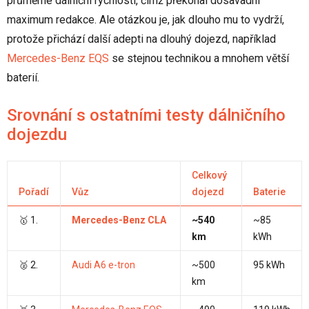
průměrné dálniční rychlosti, čímž překonal dosavadní
maximum redakce. Ale otázkou je, jak dlouho mu to vydrží,
protože přichází další adepti na dlouhý dojezd, například
Mercedes-Benz EQS
se stejnou technikou a mnohem větší
baterií.
Srovnání s ostatními testy dálničního
dojezdu
Celkový
Pořadí
Vůz
dojezd
Baterie
🥇 1.
Mercedes-Benz CLA
~540
~85
km
kWh
🥈 2.
Audi A6 e-tron
~500
95 kWh
km