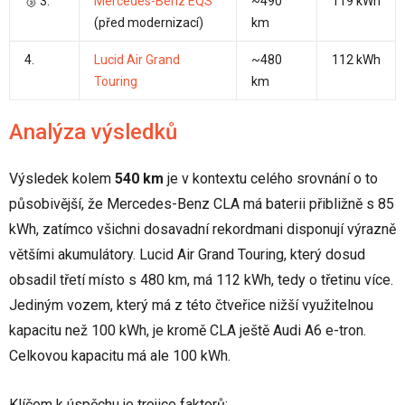
🥉 3.
Mercedes-Benz EQS
~490
119 kWh
(před modernizací)
km
4.
Lucid Air Grand
~480
112 kWh
Touring
km
Analýza výsledků
Výsledek kolem
540 km
je v kontextu celého srovnání o to
působivější, že Mercedes-Benz CLA má baterii přibližně s 85
kWh, zatímco všichni dosavadní rekordmani disponují výrazně
většími akumulátory. Lucid Air Grand Touring, který dosud
obsadil třetí místo s 480 km, má 112 kWh, tedy o třetinu více.
Jediným vozem, který má z této čtveřice nižší využitelnou
kapacitu než 100 kWh, je kromě CLA ještě Audi A6 e-tron.
Celkovou kapacitu má ale 100 kWh.
Klíčem k úspěchu je trojice faktorů: