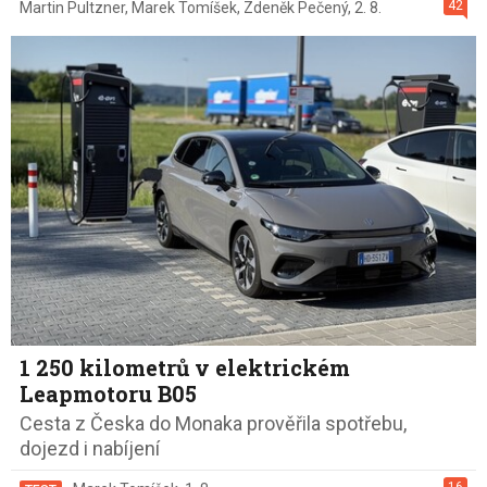
42
Martin Pultzner
,
Marek Tomíšek
,
Zdeněk Pečený
,
2. 8.
1 250 kilometrů v elektrickém
Leapmotoru B05
Cesta z Česka do Monaka prověřila spotřebu,
dojezd i nabíjení