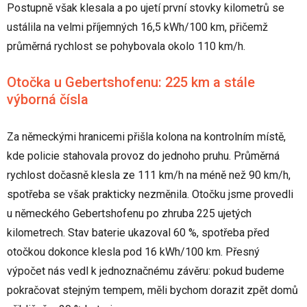
Postupně však klesala a po ujetí první stovky kilometrů se
ustálila na velmi příjemných 16,5 kWh/100 km, přičemž
průměrná rychlost se pohybovala okolo 110 km/h.
Otočka u Gebertshofenu: 225 km a stále
výborná čísla
Za německými hranicemi přišla kolona na kontrolním místě,
kde policie stahovala provoz do jednoho pruhu. Průměrná
rychlost dočasně klesla ze 111 km/h na méně než 90 km/h,
spotřeba se však prakticky nezměnila. Otočku jsme provedli
u německého Gebertshofenu po zhruba 225 ujetých
kilometrech. Stav baterie ukazoval 60 %, spotřeba před
otočkou dokonce klesla pod 16 kWh/100 km. Přesný
výpočet nás vedl k jednoznačnému závěru: pokud budeme
pokračovat stejným tempem, měli bychom dorazit zpět domů