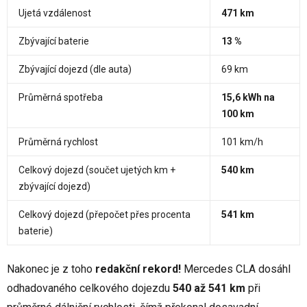
Ujetá vzdálenost
471 km
Zbývající baterie
13 %
Zbývající dojezd (dle auta)
69 km
Průměrná spotřeba
15,6 kWh na
100 km
Průměrná rychlost
101 km/h
Celkový dojezd (součet ujetých km +
540 km
zbývající dojezd)
Celkový dojezd (přepočet přes procenta
541 km
baterie)
Nakonec je z toho
redakční rekord!
Mercedes CLA dosáhl
odhadovaného celkového dojezdu
540 až 541 km
při