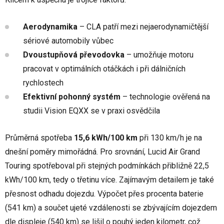
Aerodynamika
– CLA patří mezi nejaerodynamičtější
sériové automobily vůbec
Dvoustupňová převodovka
– umožňuje motoru
pracovat v optimálních otáčkách i při dálničních
rychlostech
Efektivní pohonný systém
– technologie ověřená na
studii Vision EQXX se v praxi osvědčila
Průměrná spotřeba
15,6 kWh/100 km
při 130 km/h je na
dnešní poměry mimořádná. Pro srovnání, Lucid Air Grand
Touring spotřeboval při stejných podmínkách přibližně 22,5
kWh/100 km, tedy o třetinu více. Zajímavým detailem je také
přesnost odhadu dojezdu. Výpočet přes procenta baterie
(541 km) a součet ujeté vzdálenosti se zbývajícím dojezdem
dle displeje (540 km) se lišil o pouhý jeden kilometr, což