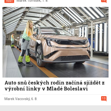
16
Marek Tomíšek
,
1. 8.
TEST
Auto snů českých rodin začíná sjíždět z
výrobní linky v Mladé Boleslavi
13
Marek Vacovský
,
6. 8.