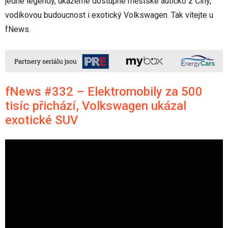
jedné legendy, ukážeme dostupné městské autíčko z Číny,
vodíkovou budoucnost i exotický Volkswagen. Tak vítejte u
fNews.
fNews #332 – Elektromobily za 500
tisíc přichází, Volkswagen ukázal
exotické SUV