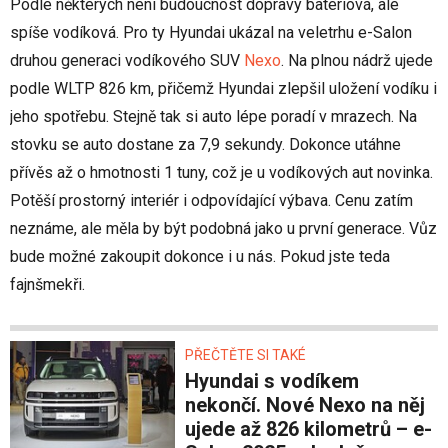
Podle některých není budoucnost dopravy bateriová, ale
spíše vodíková. Pro ty Hyundai ukázal na veletrhu e-Salon
druhou generaci vodíkového SUV
Nexo
. Na plnou nádrž ujede
podle WLTP 826 km, přičemž Hyundai zlepšil uložení vodíku i
jeho spotřebu. Stejně tak si auto lépe poradí v mrazech. Na
stovku se auto dostane za 7,9 sekundy. Dokonce utáhne
přívěs až o hmotnosti 1 tuny, což je u vodíkových aut novinka.
Potěší prostorný interiér i odpovídající výbava. Cenu zatím
neznáme, ale měla by být podobná jako u první generace. Vůz
bude možné zakoupit dokonce i u nás. Pokud jste teda
fajnšmekři.
PŘEČTĚTE SI TAKÉ
Hyundai s vodíkem
nekončí. Nové Nexo na něj
ujede až 826 kilometrů – e-