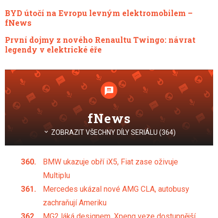
BYD útočí na Evropu levným elektromobilem –
fNews
První dojmy z nového Renaultu Twingo: návrat
legendy v elektrické éře
fNews
ZOBRAZIT VŠECHNY DÍLY SERIÁLU (364)
BMW ukazuje obří iX5, Fiat zase oživuje
Multiplu
Mercedes ukázal nové AMG CLA, autobusy
zachraňují Ameriku
MG2 láká designem, Xpeng veze dostupnější