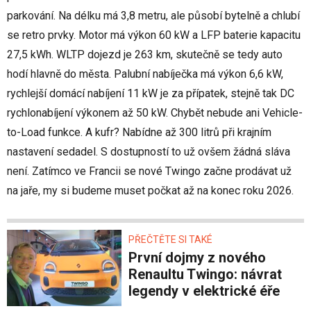
parkování. Na délku má 3,8 metru, ale působí bytelně a chlubí
se retro prvky. Motor má výkon 60 kW a LFP baterie kapacitu
27,5 kWh. WLTP dojezd je 263 km, skutečně se tedy auto
hodí hlavně do města. Palubní nabíječka má výkon 6,6 kW,
rychlejší domácí nabíjení 11 kW je za přípatek, stejně tak DC
rychlonabíjení výkonem až 50 kW. Chybět nebude ani Vehicle-
to-Load funkce. A kufr? Nabídne až 300 litrů při krajním
nastavení sedadel. S dostupností to už ovšem žádná sláva
není. Zatímco ve Francii se nové Twingo začne prodávat už
na jaře, my si budeme muset počkat až na konec roku 2026.
PŘEČTĚTE SI TAKÉ
První dojmy z nového
Renaultu Twingo: návrat
legendy v elektrické éře