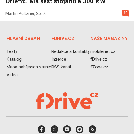
Orlenu. Má šest stojanů a 300 kW
30
Martin Pultzner
,
26. 7.
HLAVNÍ OBSAH
FDRIVE.CZ
NAŠE MAGAZÍNY
Testy
Redakce a kontakty
mobilenet.cz
Katalog
Inzerce
fDrive.cz
Mapa nabíjecích stanic
RSS kanál
fZone.cz
Videa