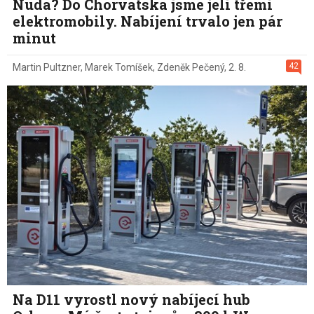
Nuda? Do Chorvatska jsme jeli třemi
elektromobily. Nabíjení trvalo jen pár
minut
42
Martin Pultzner
,
Marek Tomíšek
,
Zdeněk Pečený
,
2. 8.
Na D11 vyrostl nový nabíjecí hub