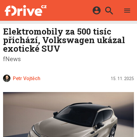
TESTY
ELEKTROMOBILY
Přihlášení a registrace pomocí:
Elektromobily za 500 tisíc
HYBRIDY
KATALOG
přichází, Volkswagen ukázal
E-MOTORSPORT
Facebook
Google
MAPA STANIC
exotické SUV
OSTATNÍ
VIDEA
Twitter
Apple
Microsoft
fNews
SERIÁLY
DALŠÍ
Petr Vojtěch
15. 11. 2025