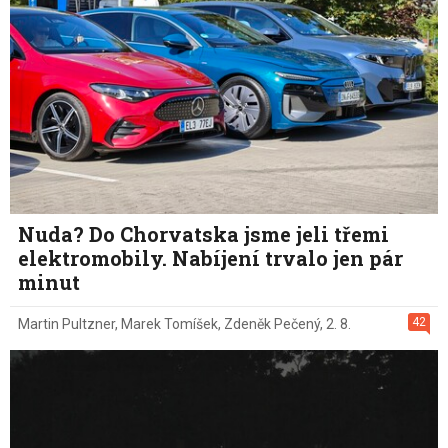
Nuda? Do Chorvatska jsme jeli třemi
elektromobily. Nabíjení trvalo jen pár
minut
42
Martin Pultzner
,
Marek Tomíšek
,
Zdeněk Pečený
,
2. 8.