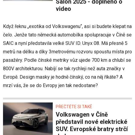
Salon 2025 - doplněno o
video
Když řeknu „exotika od Volkswagenu“, asi si budete klepat na
čelo. Jenže tato německá automobilka spolupracuje v Číně se
SAIC a nyní představila velké SUV ID. Unyx 08. Má přesně 5
metrů na délku a díky 3metrovému rozvoru spoustu místa pro
pasažéry. Podle čínské metriky vůz ujede 700 km a chlubí se
800V architekturou. Nabíjí se tak rychleji než auta značky v
Evropě. Design masky je hodně čínský, co na něj říkáte? A
mrzí vás, že se do Evropy jen tak nedostane?
PŘEČTĚTE SI TAKÉ
Volkswagen v Číně
představil nové elektrické
SUV. Evropské bratry strčí