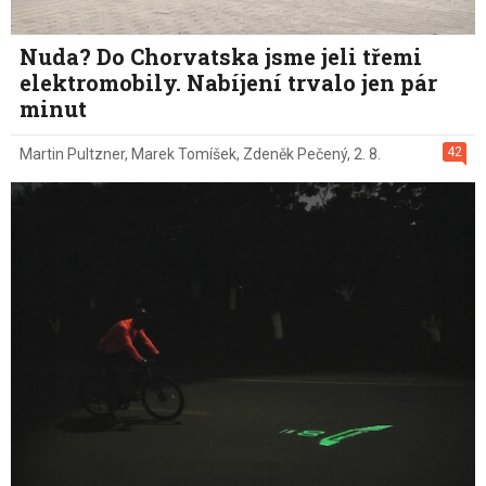
Nuda? Do Chorvatska jsme jeli třemi
elektromobily. Nabíjení trvalo jen pár
minut
42
Martin Pultzner
,
Marek Tomíšek
,
Zdeněk Pečený
,
2. 8.