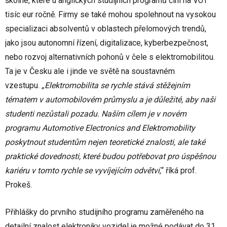
školné, které u anglických studijních programů činí na VUT
tisíc eur ročně. Firmy se také mohou spolehnout na vysokou
specializaci absolventů v oblastech přelomových trendů,
jako jsou autonomní řízení, digitalizace, kyberbezpečnost,
nebo rozvoj alternativních pohonů v čele s elektromobilitou.
Ta je v Česku ale i jinde ve světě na soustavném
vzestupu.
„Elektromobilita se rychle stává stěžejním
tématem v automobilovém průmyslu a je důležité, aby naši
studenti nezůstali pozadu. Naším cílem je v novém
programu Automotive Electronics and Elektromobility
poskytnout studentům nejen teoretické znalosti, ale také
praktické dovednosti, které budou potřebovat pro úspěšnou
kariéru v tomto rychle se vyvíjejícím odvětví,
“ říká prof.
Prokeš.
Přihlášky do prvního studijního programu zaměřeného na
detailní znalost elektroniky vozidel je možné podávat do 31.