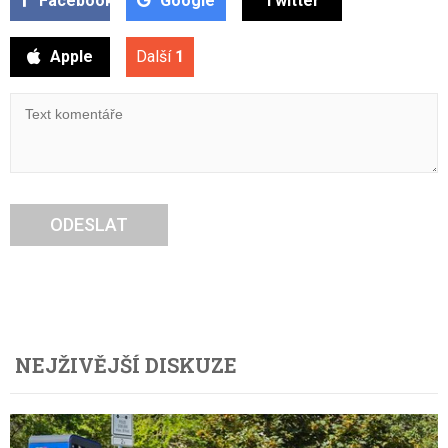
Facebook
Google
Twitter
Apple
Další
1
ODESLAT
NEJŽIVĚJŠÍ DISKUZE