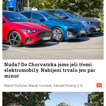
Nuda? Do Chorvatska jsme jeli třemi
elektromobily. Nabíjení trvalo jen pár
minut
42
Martin Pultzner
,
Marek Tomíšek
,
Zdeněk Pečený
,
2. 8.