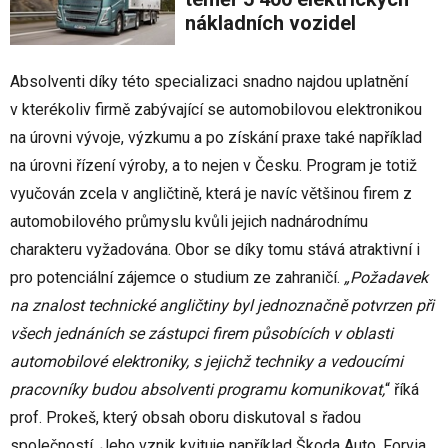
nákladních vozidel
Absolventi díky této specializaci snadno najdou uplatnění
v kterékoliv firmě zabývající se automobilovou elektronikou
na úrovni vývoje, výzkumu a po získání praxe také například
na úrovni řízení výroby, a to nejen v Česku. Program je totiž
vyučován zcela v angličtině, která je navíc většinou firem z
automobilového průmyslu kvůli jejich nadnárodnímu
charakteru vyžadována. Obor se díky tomu stává atraktivní i
pro potenciální zájemce o studium ze zahraničí.
„Požadavek
na znalost technické angličtiny byl jednoznačně potvrzen při
všech jednáních se zástupci firem působících v oblasti
automobilové elektroniky, s jejichž techniky a vedoucími
pracovníky budou absolventi programu komunikovat,
“ říká
prof. Prokeš, který obsah oboru diskutoval s řadou
společností. Jeho vznik kvituje například Škoda Auto, Forvia