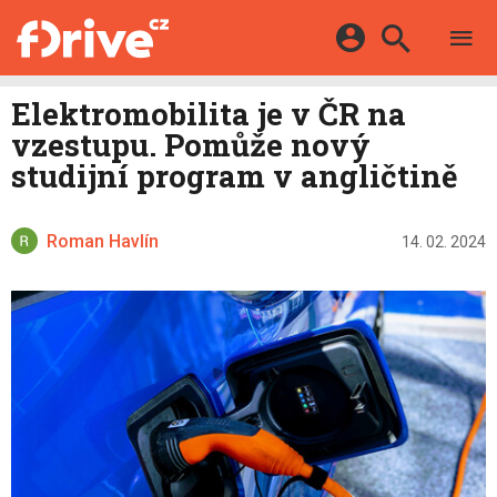
TESTY
ELEKTROMOBILY
Přihlášení a registrace pomocí:
Elektromobilita je v ČR na
HYBRIDY
KATALOG
vzestupu. Pomůže nový
E-MOTORSPORT
Facebook
Google
MAPA STANIC
studijní program v angličtině
OSTATNÍ
VIDEA
Twitter
Apple
Microsoft
SERIÁLY
DALŠÍ
Roman Havlín
14. 02. 2024