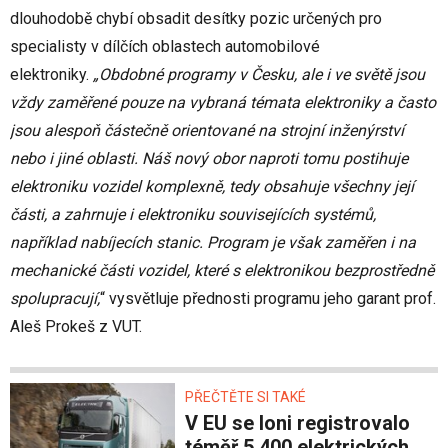
dlouhodobě chybí obsadit desítky pozic určených pro
specialisty v dílčích oblastech automobilové
elektroniky.
„Obdobné programy v Česku, ale i ve světě jsou
vždy zaměřené pouze na vybraná témata elektroniky a často
jsou alespoň částečně orientované na strojní inženýrství
nebo i jiné oblasti. Náš nový obor naproti tomu postihuje
elektroniku vozidel komplexně, tedy obsahuje všechny její
části, a zahrnuje i elektroniku souvisejících systémů,
například nabíjecích stanic. Program je však zaměřen i na
mechanické části vozidel, které s elektronikou bezprostředně
spolupracují,
“ vysvětluje přednosti programu jeho garant prof.
Aleš Prokeš z VUT.
PŘEČTĚTE SI TAKÉ
V EU se loni registrovalo
téměř 5 400 elektrických