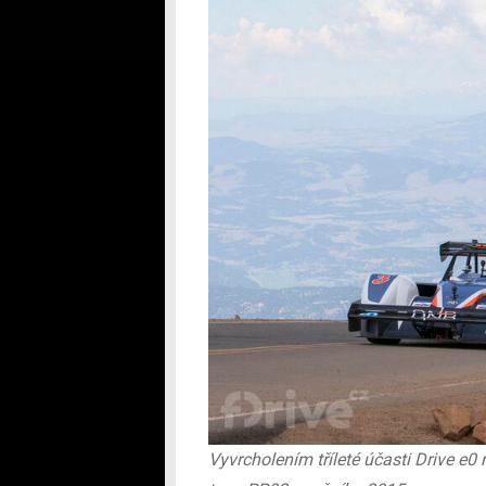
Vyvrcholením tříleté účasti Drive e0