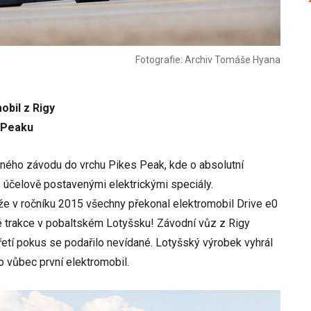
Fotografie: Archiv Tomáše Hyana
obil z Rigy
 Peaku
avného závodu do vrchu Pikes Peak, kde o absolutní
 s účelově postavenými elektrickými speciály.
 že v ročníku 2015 všechny překonal elektromobil Drive e0
é trakce v pobaltském Lotyšsku! Závodní vůz z Rigy
etí pokus se podařilo nevídané. Lotyšský výrobek vyhrál
o vůbec první elektromobil.