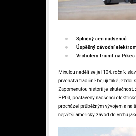
Splněný sen nadšenců
Úspěšný závodní elektrom
Vrcholem triumf na Pikes
Minulou neděli se jel 104. ročník sl
prvenství tradičně bojují také jezdci
Zapomenutou historií je skutečnost,
PP03, postavený nadšenci elektrick
procházel průběžným vývojem a na tř
největší americký závod do vrchu jak