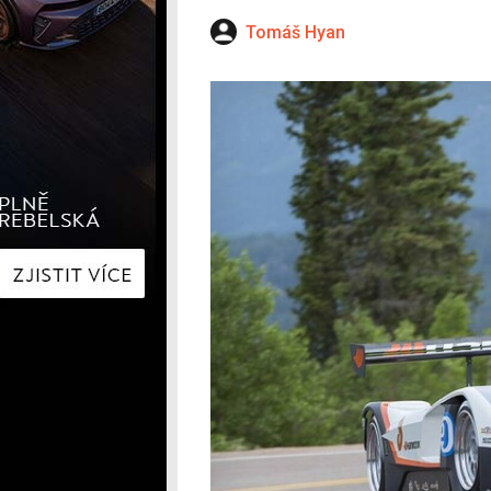
Hyundai
Hyundai
Kia
Kia
Tomáš Hyan
Mercedes-Benz
Lexus
Peugeot
Mercede
Renault
Renault
Škoda
Škoda
Tesla
Toyota
Volkswagen
Volkswa
Ostatní
Volvo
Ostatní