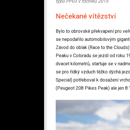
typu PP03 v ročníku 2015
Nečekané vítězství
Bylo to obrovské překvapení pro veře
se nepodařilo automobilovým gigantů
Závod do oblak (Race to the Clouds)
Peaku v Coloradu se jezdí od roku 1
dvacet kilometrů, startuje se v nad
se pro řídký vzduch těžko dýchá je
Special) potřeboval k dosažení vrch
(Peugeot 208 Pikes Peak) ale jen 8: