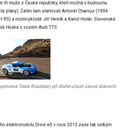
aké tři muže z České republiky, kteří možná v budoucnu
ly plány). Zatím tam startovali Antonín Charouz (1994
t RS) a motocyklisté Jiří Heiník a Kamil Holán. Slovenské
atúš Húska s vozem Audi TTS.
 upravená Tesla Roadster) při druhé účasti závod dokončil
ho elektromobilu Drive e0 v roce 2015 zase tak velkým