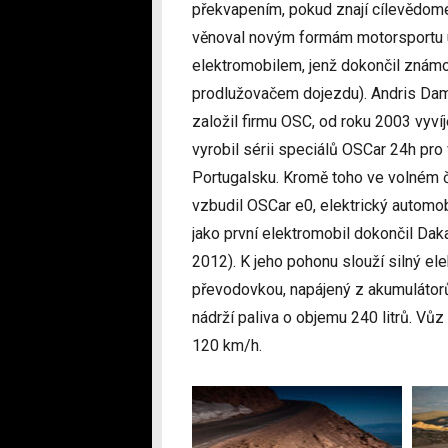
překvapením, pokud znají cílevědomé
věnoval novým formám motorsportu už
elektromobilem, jenž dokončil znám
prodlužovačem dojezdu). Andris Dambi
založil firmu OSC, od roku 2003 vyví
vyrobil sérii speciálů OSCar 24h pro 
Portugalsku. Kromě toho ve volném č
vzbudil OSCar e0, elektrický automob
jako první elektromobil dokončil Da
2012). K jeho pohonu slouží silný e
převodovkou, napájený z akumulátor
nádrží paliva o objemu 240 litrů. Vůz 
120 km/h.