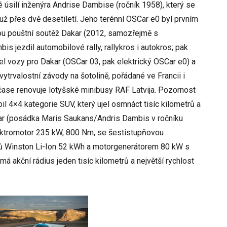
 úsilí inženýra Andrise Dambise (ročník 1958), který se
 přes dvě desetiletí. Jeho terénní OSCar e0 byl prvním
ou pouštní soutěž Dakar (2012, samozřejmě s
s jezdil automobilové rally, rallykros i autokros; pak
jel vozy pro Dakar (OSCar 03, pak elektrický OSCar e0) a
vytrvalostní závody na šotolině, pořádané ve Francii i
ase renovuje lotyšské minibusy RAF Latvija. Pozornost
il 4×4 kategorie SUV, který ujel osmnáct tisíc kilometrů a
kar (posádka Maris Saukans/Andris Dambis v ročníku
lektromotor 235 kW, 800 Nm, se šestistupňovou
ů Winston Li-Ion 52 kWh a motorgenerátorem 80 kW s
má akční rádius jeden tisíc kilometrů a největší rychlost