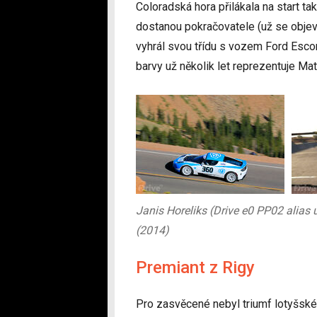
Coloradská hora přilákala na start t
dostanou pokračovatele (už se objevi
vyhrál svou třídu s vozem Ford Escor
barvy už několik let reprezentuje M
Janis Horeliks (Drive e0 PP02 alias
(2014)
Premiant z Rigy
Pro zasvěcené nebyl triumf lotyšské