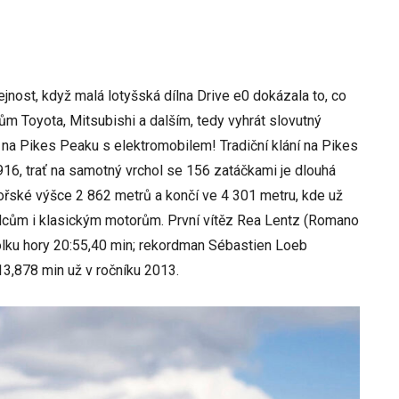
jnost, když malá lotyšská dílna Drive e0 dokázala to, co
m Toyota, Mitsubishi a dalším, tedy vyhrát slovutný
 na Pikes Peaku s elektromobilem! Tradiční klání na Pikes
916, trať na samotný vrchol se 156 zatáčkami je dlouhá
mořské výšce 2 862 metrů a končí ve 4 301 metru, kde už
zdcům i klasickým motorům. První vítěz Rea Lentz (Romano
olku hory 20:55,40 min; rekordman Sébastien Loeb
13,878 min už v ročníku 2013.