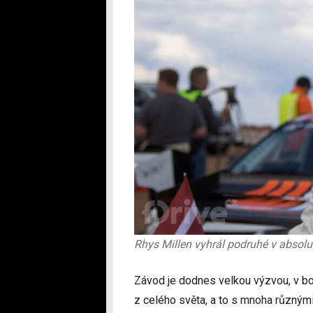
Rhys Millen vyhrál podruhé v absolut
Závod je dodnes velkou výzvou, v boha
z celého světa, a to s mnoha různý