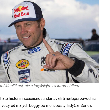
ní klasifikaci, ale s lotyšským elektromobilem!
té historii i současnosti startovali ti nejlepší závodníci
mi vozy od malých buggy po monoposty IndyCar Series.