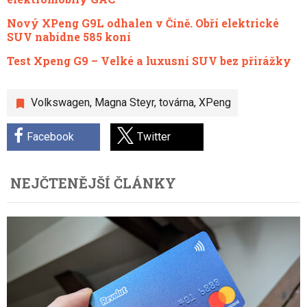
Nový XPeng G9L odhalen v Číně. Obří elektrické
SUV nabídne 585 koní
Test Xpeng G9 – Velké a luxusní SUV bez přirážky
Volkswagen
,
Magna Steyr
,
továrna
,
XPeng
Facebook
Twitter
NEJČTENĚJŠÍ ČLÁNKY