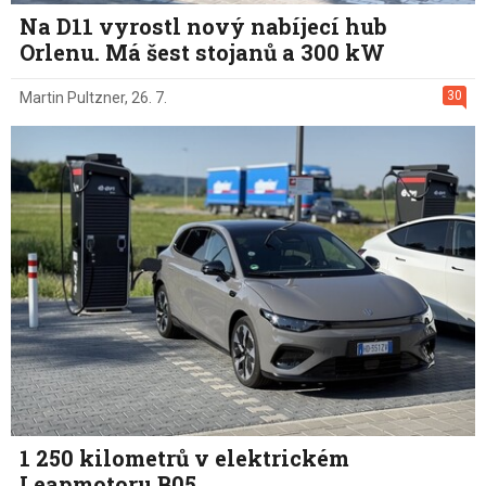
Na D11 vyrostl nový nabíjecí hub
Orlenu. Má šest stojanů a 300 kW
30
Martin Pultzner
,
26. 7.
1 250 kilometrů v elektrickém
Leapmotoru B05