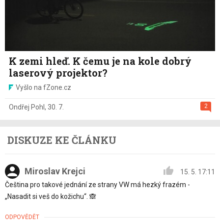
K zemi hleď. K čemu je na kole dobrý
laserový projektor?
Vyšlo na fZone.cz
2
Ondřej Pohl
,
30. 7.
DISKUZE KE ČLÁNKU
Miroslav Krejci
15. 5. 17:11
Čeština pro takové jednání ze strany VW má hezký frazém -
„Nasadit si veš do kožichu“. 🙈
ODPOVĚDĚT