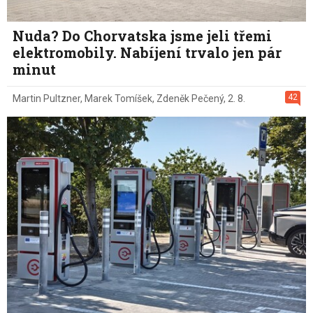
Nuda? Do Chorvatska jsme jeli třemi
elektromobily. Nabíjení trvalo jen pár
minut
42
Martin Pultzner
,
Marek Tomíšek
,
Zdeněk Pečený
,
2. 8.