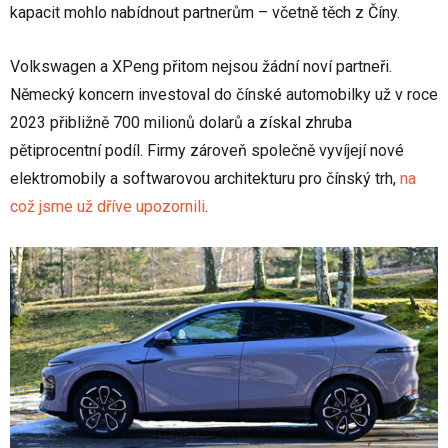
kapacit mohlo nabídnout partnerům – včetně těch z Číny.
Volkswagen a XPeng přitom nejsou žádní noví partneři.
Německý koncern investoval do čínské automobilky už v roce
2023 přibližně 700 milionů dolarů a získal zhruba
pětiprocentní podíl. Firmy zároveň společně vyvíjejí nové
elektromobily a softwarovou architekturu pro čínský trh,
na
což jsme už dříve upozornili
.