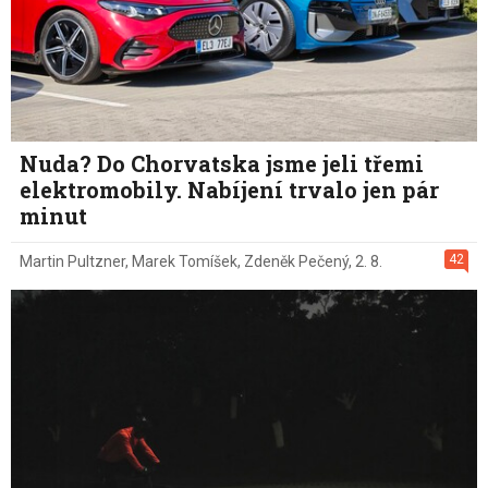
Nuda? Do Chorvatska jsme jeli třemi
elektromobily. Nabíjení trvalo jen pár
minut
42
Martin Pultzner
,
Marek Tomíšek
,
Zdeněk Pečený
,
2. 8.