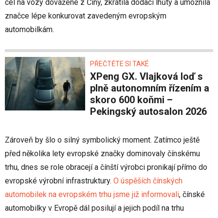
cel na vozy dovážené z Číny, zkrátila dodací lhůty a umožnila
značce lépe konkurovat zavedeným evropským
automobilkám.
PŘEČTĚTE SI TAKÉ
XPeng GX. Vlajková loď s
plně autonomním řízením a
skoro 600 koňmi –
Pekingský autosalon 2026
Zároveň by šlo o silný symbolický moment. Zatímco ještě
před několika lety evropské značky dominovaly čínskému
trhu, dnes se role obracejí a čínští výrobci pronikají přímo do
evropské výrobní infrastruktury.
O úspěších čínských
automobilek na evropském trhu jsme již informovali
, čínské
automobilky v Evropě dál posilují a jejich podíl na trhu