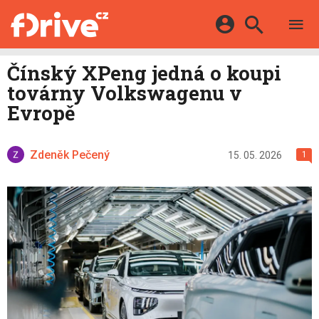
TESTY
ELEKTROMOBILY
Přihlášení a registrace pomocí:
Čínský XPeng jedná o koupi
HYBRIDY
KATALOG
továrny Volkswagenu v
E-MOTORSPORT
Facebook
Google
MAPA STANIC
Evropě
OSTATNÍ
VIDEA
Twitter
Apple
Microsoft
SERIÁLY
DALŠÍ
Zdeněk Pečený
15. 05. 2026
1