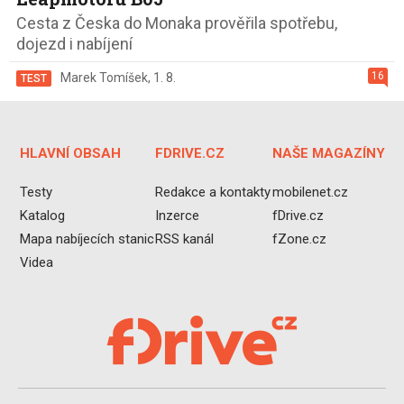
Cesta z Česka do Monaka prověřila spotřebu,
dojezd i nabíjení
16
Marek Tomíšek
,
1. 8.
TEST
HLAVNÍ OBSAH
FDRIVE.CZ
NAŠE MAGAZÍNY
Testy
Redakce a kontakty
mobilenet.cz
Katalog
Inzerce
fDrive.cz
Mapa nabíjecích stanic
RSS kanál
fZone.cz
Videa