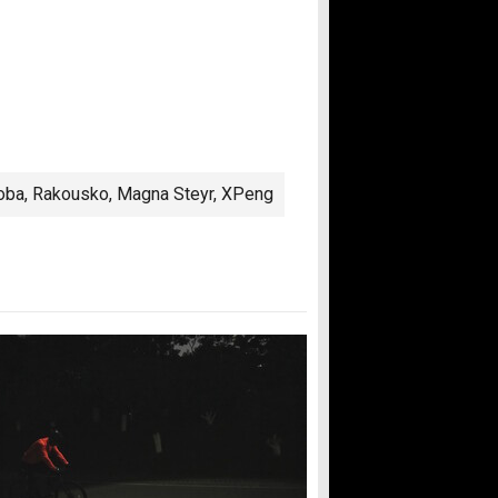
oba
,
Rakousko
,
Magna Steyr
,
XPeng