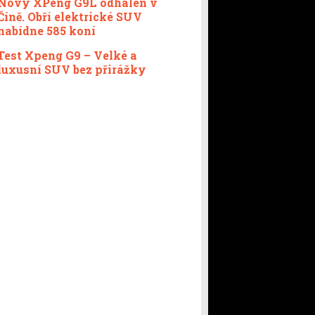
Nový XPeng G9L odhalen v
Číně. Obří elektrické SUV
nabídne 585 koní
Test Xpeng G9 – Velké a
luxusní SUV bez přirážky