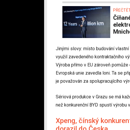
PŘEČTĚT
Číňané ukázali baterie pro evropské
elektr
Mnich
Jinými slovy: místo budování vlastní
využil zavedeného kontraktačního výr
Výroba přímo v EU zároveň pomůže ob
Evropská unie zavedla loni. Ta se př
je považován za spolupracujícího výro
Sériová produkce v Grazu se má každ
než konkurenční BYD spustí výrobu 
Xpeng, čínský konkuren
dorazil do Česka