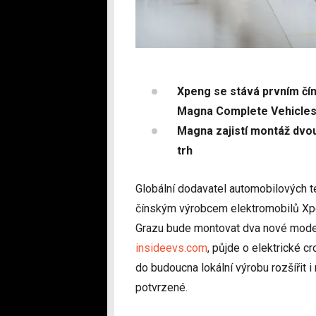
Xpeng se stává prvním čín
Magna Complete Vehicles
Magna zajistí montáž dvo
trh
Globální dodavatel automobilových 
čínským výrobcem elektromobilů Xp
Grazu bude montovat dva nové model
insideevs.com
, půjde o elektrické 
do budoucna lokální výrobu rozšířit 
potvrzené.