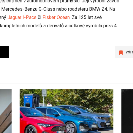
jvětších jmen v automobilovém průmyslu. Její výrobní závod
ho Mercedes-Benzu G-Class nebo roadsteru BMW Z4. Na
čený
Jaguar I-Pace
či
Fisker Ocean
. Za 125 let své
 kompletních modelů a derivátů a celkově vyrobila přes 4
výr