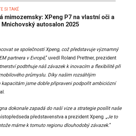
E SI TAKÉ
– Mnichovský autosalon 2025
covat se společností Xpeng, což představuje významný
EM partnera v Evropě,
“ uvedl Roland Prettner, prezident
tnerství podtrhuje náš závazek k inovacím a flexibilitě při
omobilového průmyslu. Díky našim rozsáhlým
kapacitám jsme dobře připraveni podpořit ambiciózní
al.
na dokonale zapadá do naší vize a strategie posílit naše
 místopředseda představenstva a prezident Xpeng. „
Je to
protože máme k tomuto regionu dlouhodobý závazek.
“