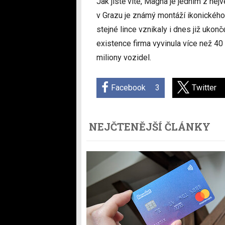
Jak jistě víte, Magna je jedním z ne
v Grazu je známý montáží ikonické
stejné lince vznikaly i dnes již ukon
existence firma vyvinula více než 40
miliony vozidel.
Facebook
3
Twitter
NEJČTENĚJŠÍ ČLÁNKY