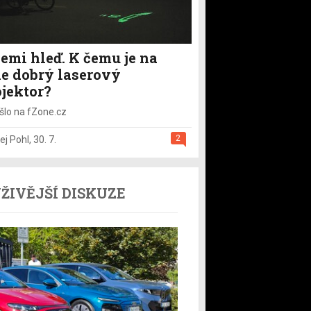
emi hleď. K čemu je na
le dobrý laserový
ojektor?
šlo na fZone.cz
2
ej Pohl
,
30. 7.
ŽIVĚJŠÍ DISKUZE