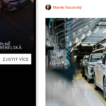
Hyundai
Hyundai
Kia
Kia
Marek Vacovský
Mercedes-Benz
Lexus
Peugeot
Mercede
Renault
Renault
Škoda
Škoda
Tesla
Toyota
Volkswagen
Volkswa
Ostatní
Volvo
Ostatní