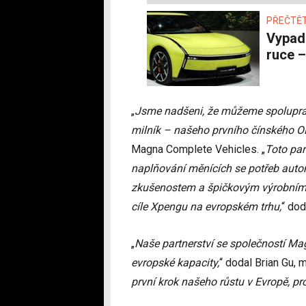
PŘEČTĚT
Vypadá mimozemsky: XPeng P7 na vlastní oči a
ruce 
„
Jsme nadšeni, že můžeme spolupra
milník – našeho prvního čínského O
Magna Complete Vehicles. „
Toto par
naplňování měnících se potřeb aut
zkušenostem a špičkovým výrobním 
cíle Xpengu na evropském trhu,
“ dod
„
Naše partnerství se společností Mag
evropské kapacity,
“ dodal Brian Gu,
první krok našeho růstu v Evropě, 