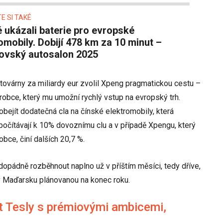
E SI TAKÉ
omobily. Dobijí 478 km za 10 minut –
ovský autosalon 2025
 továrny za miliardy eur zvolil Xpeng pragmatickou cestu –
obce, který mu umožní rychlý vstup na evropský trh.
ejít dodatečná cla na čínské elektromobily, která
ipočítávají k 10% dovoznímu clu a v případě Xpengu, který
bce, činí dalších 20,7 %.
opádně rozběhnout naplno už v příštím měsíci, tedy dříve,
v Maďarsku plánovanou na konec roku.
t Tesly s prémiovými ambicemi,