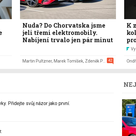
Nuda? Do Chorvatska jsme
K z
e
jeli třemi elektromobily.
ko
Nabíjení trvalo jen pár minut
pr
Vy
42
Martin Pultzner
,
Marek Tomíšek
,
Zdeněk Pečený
,
2. 8.
Ondř
NEJ
y. Přidejte svůj názor jako první.
t: