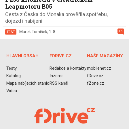
Leapmotoru B05
Cesta z Česka do Monaka prověřila spotřebu,
dojezd i nabíjení
16
Marek Tomíšek
,
1. 8.
TEST
HLAVNÍ OBSAH
FDRIVE.CZ
NAŠE MAGAZÍNY
Testy
Redakce a kontakty
mobilenet.cz
Katalog
Inzerce
fDrive.cz
Mapa nabíjecích stanic
RSS kanál
fZone.cz
Videa