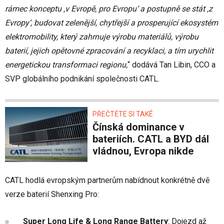
rámec konceptu ‚v Evropě, pro Evropu‘ a postupně se stát ‚z
Evropy‘, budovat zelenější, chytřejší a prosperující ekosystém
elektromobility, který zahrnuje výrobu materiálů, výrobu
baterií, jejich opětovné zpracování a recyklaci, a tím urychlit
energetickou transformaci regionu,
“ dodává Tan Libin, CCO a
SVP globálního podnikání společnosti CATL.
PŘEČTĚTE SI TAKÉ
Čínská dominance v
bateriích. CATL a BYD dál
vládnou, Evropa nikde
CATL hodlá evropským partnerům nabídnout konkrétně dvě
verze baterií Shenxing Pro:
Super Long Life & Long Range Battery
: Dojezd až