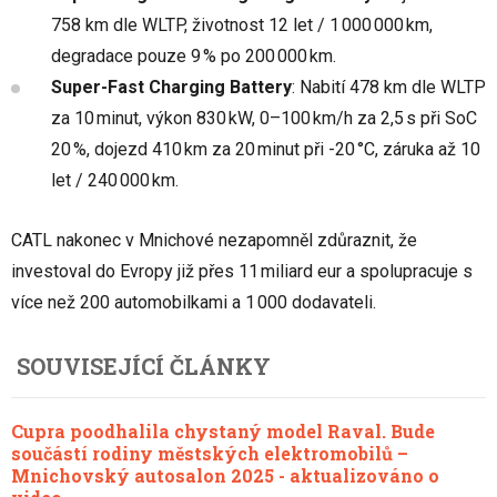
758 km dle WLTP, životnost 12 let / 1 000 000 km,
degradace pouze 9 % po 200 000 km.
Super-Fast Charging Battery
: Nabití 478 km dle WLTP
za 10 minut, výkon 830 kW, 0–100 km/h za 2,5 s při SoC
20 %, dojezd 410 km za 20 minut při -20 °C, záruka až 10
let / 240 000 km.
CATL nakonec v Mnichové nezapomněl zdůraznit, že
investoval do Evropy již přes 11 miliard eur a spolupracuje s
více než 200 automobilkami a 1 000 dodavateli.
SOUVISEJÍCÍ ČLÁNKY
Cupra poodhalila chystaný model Raval. Bude
součástí rodiny městských elektromobilů –
Mnichovský autosalon 2025 - aktualizováno o