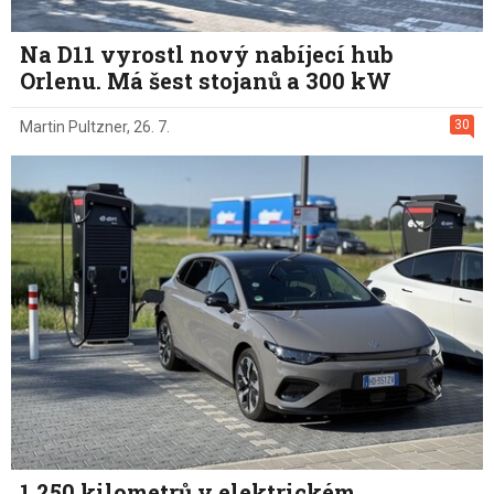
Na D11 vyrostl nový nabíjecí hub
Orlenu. Má šest stojanů a 300 kW
30
Martin Pultzner
,
26. 7.
1 250 kilometrů v elektrickém