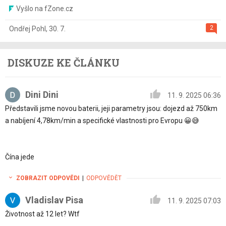
Vyšlo na fZone.cz
2
Ondřej Pohl
,
30. 7.
DISKUZE KE ČLÁNKU
Dini Dini
11. 9. 2025 06:36
Představili jsme novou baterii, jeji parametry jsou: dojezd až 750km
a nabíjení 4,78km/min a specifické vlastnosti pro Evropu 😀😅
Čína jede
ZOBRAZIT ODPOVĚDI
|
ODPOVĚDĚT
Vladislav Pisa
11. 9. 2025 07:03
Životnost až 12 let? Wtf