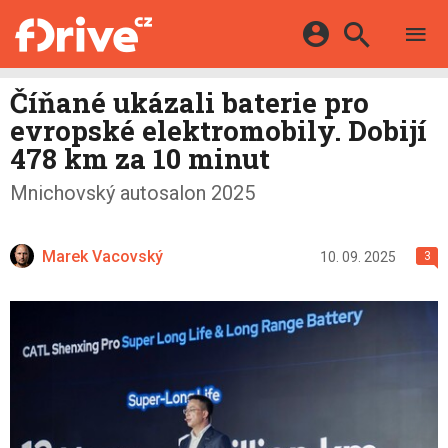
TESTY
ELEKTROMOBILY
Přihlášení a registrace pomocí:
Číňané ukázali baterie pro
HYBRIDY
KATALOG
evropské elektromobily. Dobijí
E-MOTORSPORT
Facebook
Google
MAPA STANIC
478 km za 10 minut
OSTATNÍ
VIDEA
Twitter
Apple
Microsoft
Mnichovský autosalon 2025
SERIÁLY
DALŠÍ
Marek Vacovský
10. 09. 2025
3