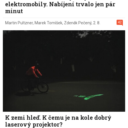
elektromobily. Nabíjení trvalo jen pár
minut
42
Martin Pultzner
,
Marek Tomíšek
,
Zdeněk Pečený
,
2. 8.
K zemi hleď. K čemu je na kole dobrý
laserový projektor?