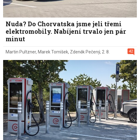
Nuda? Do Chorvatska jsme jeli třemi
elektromobily. Nabíjení trvalo jen pár
minut
42
Martin Pultzner
,
Marek Tomíšek
,
Zdeněk Pečený
,
2. 8.