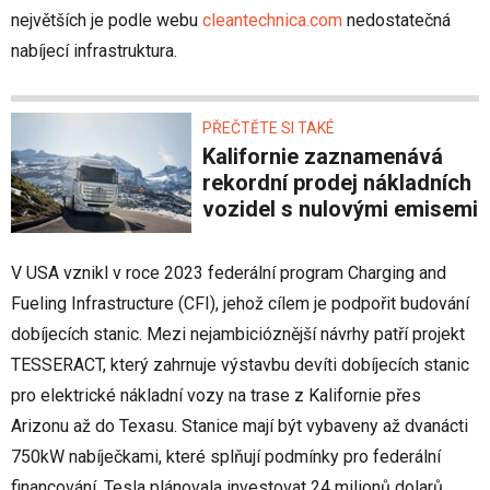
největších je podle webu
cleantechnica.com
nedostatečná
nabíjecí infrastruktura.
PŘEČTĚTE SI TAKÉ
Kalifornie zaznamenává
rekordní prodej nákladních
vozidel s nulovými emisemi
V USA vznikl v roce 2023 federální program Charging and
Fueling Infrastructure (CFI), jehož cílem je podpořit budování
dobíjecích stanic. Mezi nejambicióznější návrhy patří projekt
TESSERACT, který zahrnuje výstavbu devíti dobíjecích stanic
pro elektrické nákladní vozy na trase z Kalifornie přes
Arizonu až do Texasu. Stanice mají být vybaveny až dvanácti
750kW nabíječkami, které splňují podmínky pro federální
financování. Tesla plánovala investovat 24 milionů dolarů