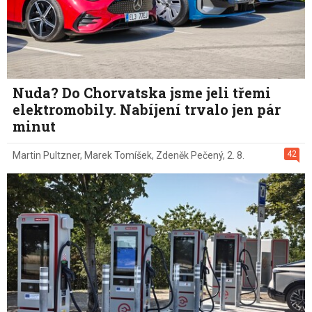
Nuda? Do Chorvatska jsme jeli třemi
elektromobily. Nabíjení trvalo jen pár
minut
42
Martin Pultzner
,
Marek Tomíšek
,
Zdeněk Pečený
,
2. 8.