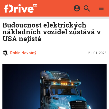
TESTY
ELEKTROMOBILY
Přihlášení a registrace pomocí:
Budoucnost elektrických
HYBRIDY
KATALOG
nákladních vozidel zůstává v
E-MOTORSPORT
Facebook
Google
MAPA STANIC
USA nejistá
OSTATNÍ
VIDEA
Twitter
Apple
Microsoft
SERIÁLY
DALŠÍ
Robin Novotný
21. 01. 2025