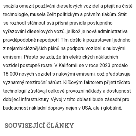
snažila omezit používání dieselových vozidel a přejít na čisté
technologie, musela čelit politickým a právním tlakům. Stát
se rozhodl stáhnout svá přísná pravidla postupného
vyřazování dieselových vozů, jelikož je nová administrativa
pravděpodobně nepodpoří. Tím došlo k pozastavení jednoho
z nejambicióznějších plánů na podporu vozidel s nulovými
emisemi. Přesto se zdá, že trh elektrických nákladních
vozidel postupně roste. V Kalifornii se v roce 2023 prodalo
18 000 nových vozidel s nulovými emisemi, což představuje
významný meziroční nárůst. Klíčovým faktorem přijetí těchto
technologií zůstávají celkové provozní náklady a dostupnost
dobíjecí infrastruktury. Vývoj v této oblasti bude zásadní pro
budoucnost nákladní dopravy nejen v USA, ale i globálně.
SOUVISEJÍCÍ ČLÁNKY