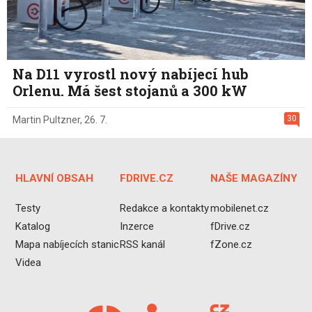
Na D11 vyrostl nový nabíjecí hub
Orlenu. Má šest stojanů a 300 kW
30
Martin Pultzner
,
26. 7.
HLAVNÍ OBSAH
FDRIVE.CZ
NAŠE MAGAZÍNY
Testy
Redakce a kontakty
mobilenet.cz
Katalog
Inzerce
fDrive.cz
Mapa nabíjecích stanic
RSS kanál
fZone.cz
Videa