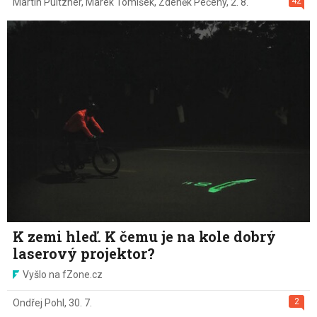
42
Martin Pultzner
,
Marek Tomíšek
,
Zdeněk Pečený
,
2. 8.
K zemi hleď. K čemu je na kole dobrý
laserový projektor?
Vyšlo na fZone.cz
2
Ondřej Pohl
,
30. 7.