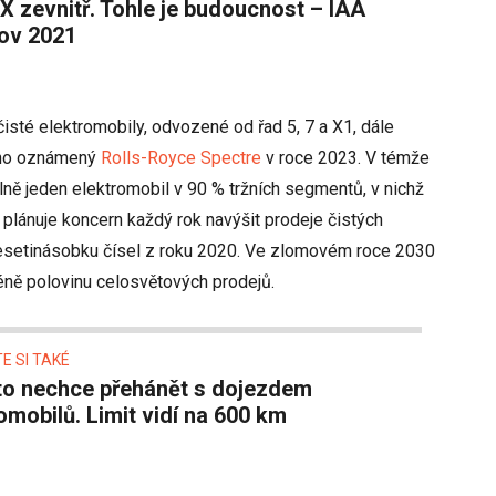
ov 2021
čisté elektromobily, odvozené od řad 5, 7 a X1, dále
vno oznámený
Rolls-Royce Spectre
v roce 2023. V témže
ě jeden elektromobil v 90 % tržních segmentů, v nichž
plánuje koncern každý rok navýšit prodeje čistých
esetinásobku čísel z roku 2020. Ve zlomovém roce 2030
éně polovinu celosvětových prodejů.
E SI TAKÉ
omobilů. Limit vidí na 600 km