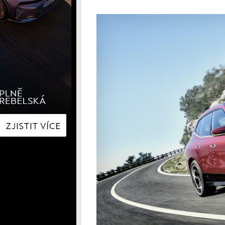
Hyundai
Hyundai
Kia
Kia
Mercedes-Benz
Lexus
Peugeot
Mercede
Renault
Renault
Škoda
Škoda
Tesla
Toyota
Volkswagen
Volkswa
Ostatní
Volvo
Ostatní