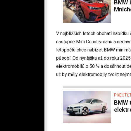
BMW iX zevnitř. Tohle je budoucnost – IAA
Mnich
V nejbližších letech obohatí nabídku 
nástupce Mini Countrymanu a nedá
letopočtu chce nabízet BMW minimáln
působí. Od nynějška až do roku 2025 
elektromobilů o 50 % a dosáhnout d
už by měly elektromobily tvořit nejm
PŘEČTĚT
BMW to nechce přehánět s dojezdem
elektr