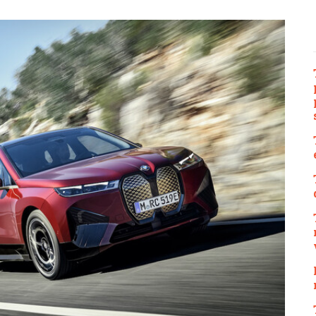
Eco-Rally
Autonomní řízen
Ostatní
Carsharing
Systémy a tech
s-Benz
Veřejná doprav
Nabíjení a nabíj
stanice
Redakční článk
gen
Ostatní