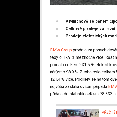
V Mnichově se během čipov
Celkové prodeje za první t
Prodeje elektrických mod
BMW Group
prodalo za prvních devě
tedy o 17,9 % meziročně více. Růst h
prodalo celkem 231 576 elektrifikov
nárůst o 98,9 %. Z toho bylo celkem
121,4 % více. Podílely se na tom dv
největší zásluha ovšem připadá
BMW
přidalo do statistik celkem 78 333 na
PŘEČTĚT