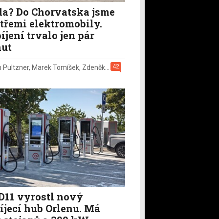
a? Do Chorvatska jsme
i třemi elektromobily.
íjení trvalo jen pár
ut
42
n Pultzner
,
Marek Tomíšek
,
Zdeněk Pečený
,
2. 8.
D11 vyrostl nový
íjecí hub Orlenu. Má