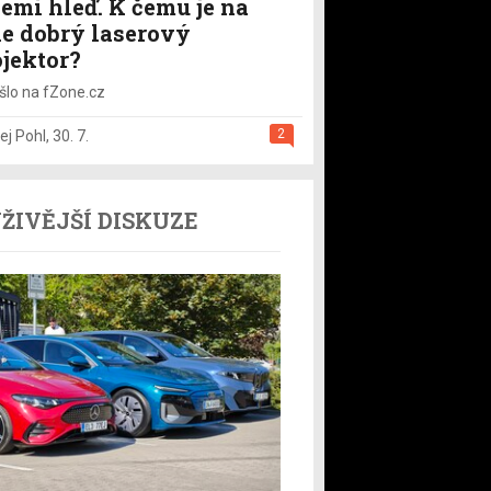
emi hleď. K čemu je na
le dobrý laserový
ojektor?
šlo na fZone.cz
2
ej Pohl
,
30. 7.
ŽIVĚJŠÍ DISKUZE