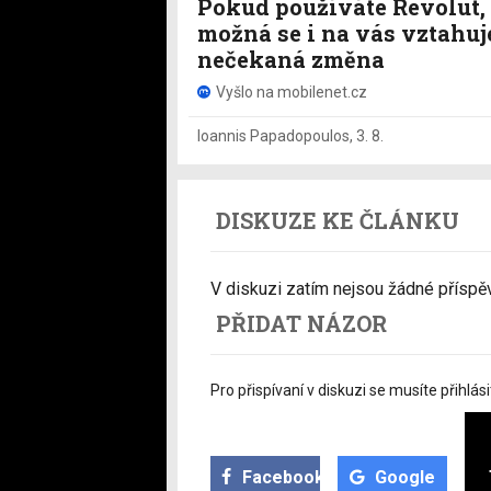
Pokud používáte Revolut,
možná se i na vás vztahuj
nečekaná změna
Vyšlo na mobilenet.cz
Ioannis Papadopoulos
,
3. 8.
DISKUZE KE ČLÁNKU
V diskuzi zatím nejsou žádné příspěvk
PŘIDAT NÁZOR
Pro přispívaní v diskuzi se musíte přihlási
Facebook
Google