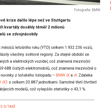
Fotografie: BMW
é krize dařilo lépe než ve Stuttgartu
ři kvartály dosáhly téměř 2 milionů
elů se zdvojnásobily
t měsíců letošního roku (YTD) celkem 1 932 236 vozů,
lásily všechny světové regiony. Za stejné období se
aných a elektrických vozidel, což znamená meziroční
 59 688 čistých elektromobilů, což znamená meziročně o
ě novinky z loňského listopadu –
BMW iX
a
i4
. Zdaleka
 iX3
s celkem 20 887 jednotkami. Samotné třetí čtvrtletí
bíjecích modelů, což vylepšilo statistiky o 43,1 %.
E SI TAKÉ