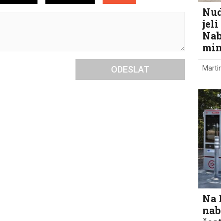
Nud
jel
Nab
min
Marti
ODESLAT
Na 
nab