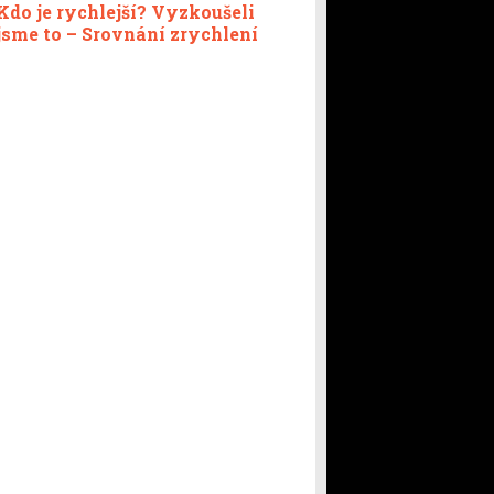
Kdo je rychlejší? Vyzkoušeli
jsme to – Srovnání zrychlení