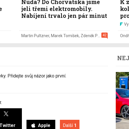
Nuda? Do Chorvatska jsme
K z
e
jeli třemi elektromobily.
ko
Nabíjení trvalo jen pár minut
pr
Vy
42
Martin Pultzner
,
Marek Tomíšek
,
Zdeněk Pečený
,
2. 8.
Ondř
NEJ
y. Přidejte svůj názor jako první.
t:
Twitter
Apple
Další
1