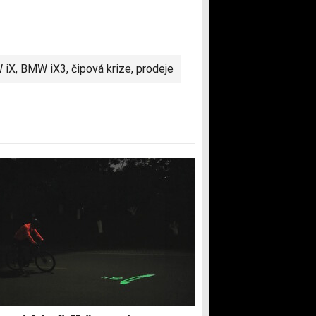
 iX
,
BMW iX3
,
čipová krize
,
prodeje