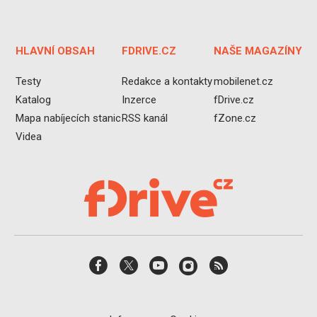
HLAVNÍ OBSAH
FDRIVE.CZ
NAŠE MAGAZÍNY
Testy
Redakce a kontakty
mobilenet.cz
Katalog
Inzerce
fDrive.cz
Mapa nabíjecích stanic
RSS kanál
fZone.cz
Videa