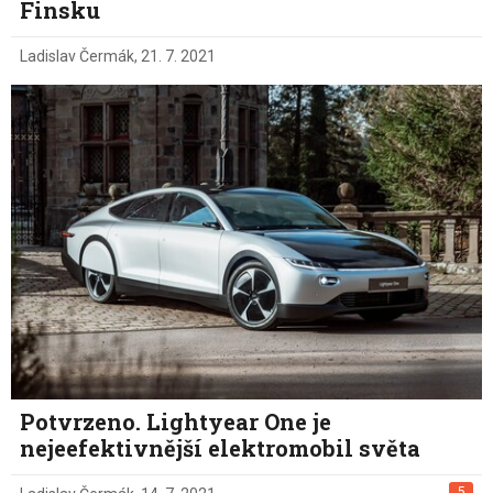
Finsku
Ladislav Čermák
,
21. 7. 2021
Potvrzeno. Lightyear One je
nejeefektivnější elektromobil světa
5