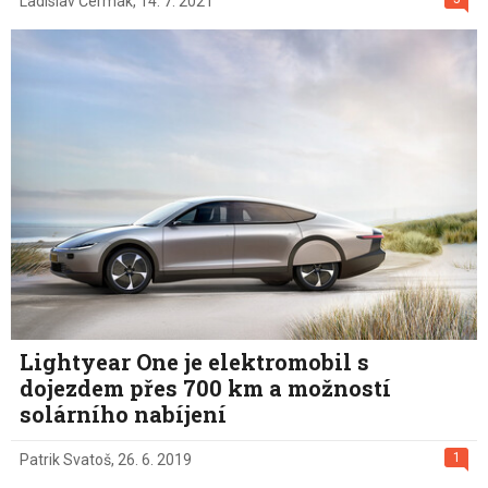
Ladislav Čermák
,
14. 7. 2021
Lightyear One je elektromobil s
dojezdem přes 700 km a možností
solárního nabíjení
1
Patrik Svatoš
,
26. 6. 2019