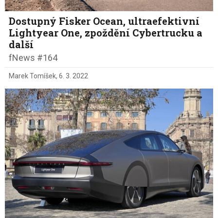
Dostupný Fisker Ocean, ultraefektivní
Lightyear One, zpoždění Cybertrucku a
další
fNews #164
Marek Tomíšek
,
6. 3. 2022