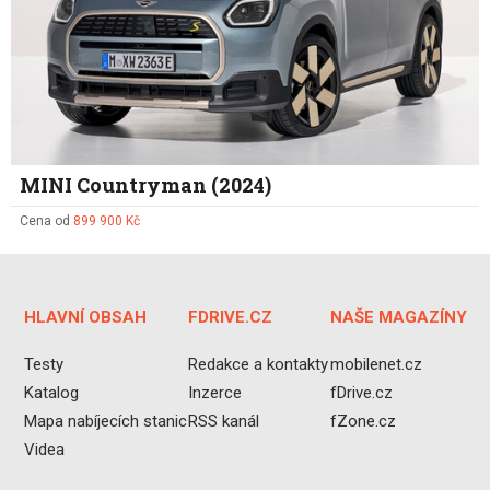
MINI Countryman (2024)
Cena od
899 900 Kč
HLAVNÍ OBSAH
FDRIVE.CZ
NAŠE MAGAZÍNY
Testy
Redakce a kontakty
mobilenet.cz
Katalog
Inzerce
fDrive.cz
Mapa nabíjecích stanic
RSS kanál
fZone.cz
Videa