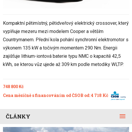
Kompaktní pětimístný, pětidveřový elektrický crossover, který
vyplňuje mezeru mezi modelem Cooper a větším
Countrymanem. Přední kola pohání synchronní elektromotor s
výkonem 135 kW a točivým momentem 290 Nm. Energii
zajišťuje lithium-iontová baterie typu NMC o kapacitě 42,5
kWh, se kterou vůz ujede až 309 km podle metodiky WLTP.
748 800 Kč
Cena měsíčně s financováním od ČSOB od: 4 718 Kč
ČLÁNKY