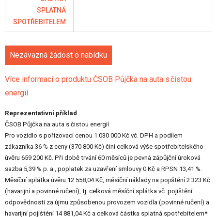
SPLATNÁ
SPOTŘEBITELEM
Nezávazná žádost o nabídku
Více informací o produktu ČSOB Půjčka na auta s čistou
energií
Reprezentativní příklad
ČSOB Půjčka na auta s čistou energií
Pro vozidlo s pořizovací cenou 1 030 000 Kč vč. DPH a podílem
zákazníka 36 % z ceny (370 800 Kč) činí celková výše spotřebitelského
úvěru 659 200 Kč. Při době trvání 60 měsíců je pevná zápůjční úroková
sazba 5,39 % p. a., poplatek za uzavření smlouvy 0 Kč a RPSN 13,41 %.
Měsíční splátka úvěru 12 558,04 Kč, měsíční náklady na pojištění 2 323 Kč
(havarijní a povinné ručení), tj. celková měsíční splátka vč. pojištění
odpovědnosti za újmu způsobenou provozem vozidla (povinné ručení) a
havarijní pojištění 14 881,04 Kč a celková částka splatná spotřebitelem*