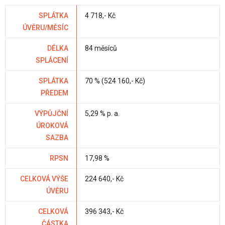
SPLÁTKA
4 718,- Kč
ÚVĚRU/MĚSÍC
DÉLKA
84 měsíců
SPLÁCENÍ
SPLÁTKA
70 % (524 160,- Kč)
PŘEDEM
VÝPŮJČNÍ
5,29 % p. a.
ÚROKOVÁ
SAZBA
RPSN
17,98 %
CELKOVÁ VÝŠE
224 640,- Kč
ÚVĚRU
CELKOVÁ
396 343,- Kč
ČÁSTKA