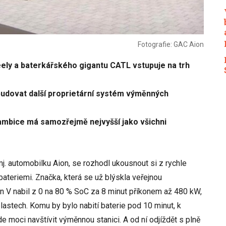
Fotografie: GAC Aion
ely a baterkářského gigantu CATL vstupuje na trh
budovat další proprietární systém výměnných
 ambice má samozřejmě nejvyšší jako všichni
j. automobilku Aion, se rozhodl ukousnout si z rychle
ateriemi. Značka, která se už blýskla veřejnou
ion V nabil z 0 na 80 % SoC za 8 minut příkonem až 480 kW,
lastech. Komu by bylo nabití baterie pod 10 minut, k
 moci navštívit výměnnou stanici. A od ní odjíždět s plně