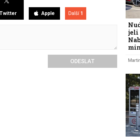
Twitter
Apple
Další
1
Nud
jel
Nab
min
Marti
ODESLAT