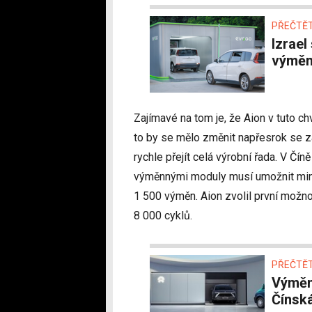
PŘEČTĚT
Izrael si na nich vylámal zuby, Čína přesto staví
výměnn
Zajímavé na tom je, že Aion v tuto c
to by se mělo změnit napřesrok se z
rychle přejít celá výrobní řada. V Čí
výměnnými moduly musí umožnit mini
1 500 výměn. Aion zvolil první možnos
8 000 cyklů.
PŘEČTĚT
Výměnné baterie už tu byly. A budou zase –
Čínská