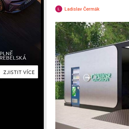
Hyundai
Hyundai
Kia
Kia
Ladislav Čermák
Mercedes-Benz
Lexus
Peugeot
Mercede
Renault
Renault
Škoda
Škoda
Tesla
Toyota
Volkswagen
Volkswa
Ostatní
Volvo
Ostatní