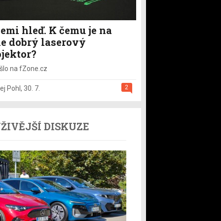
emi hleď. K čemu je na
le dobrý laserový
ojektor?
šlo na fZone.cz
2
ej Pohl
,
30. 7.
ŽIVĚJŠÍ DISKUZE