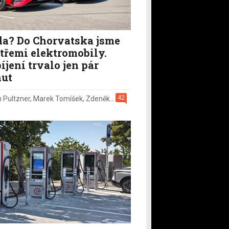
a? Do Chorvatska jsme
i třemi elektromobily.
íjení trvalo jen pár
ut
42
n Pultzner
,
Marek Tomíšek
,
Zdeněk Pečený
,
2. 8.