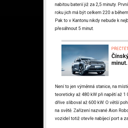
nabitou baterií již za 2,5 minuty. Pr
roku jich má být celkem 220 a během 
Pak to v Kantonu nikdy nebude k nejbl
přesáhnout 5 minut.
PŘEČTĚT
Čínský Aion předvedl nabíjení 0–80 % SoC za 8
minut.
Není to jen výměnná stanice, na míst
teoreticky až 480 kW při napětí až 1
dříve sliboval až 600 kW. O větší po
na světě. Zařízení nazvané Aion Ro
vozidel totiž otevře nabíjecí port a za