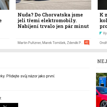
Nuda? Do Chorvatska jsme
K z
e
jeli třemi elektromobily.
ko
Nabíjení trvalo jen pár minut
pr
Vy
42
Martin Pultzner
,
Marek Tomíšek
,
Zdeněk Pečený
,
2. 8.
Ondř
NEJ
y. Přidejte svůj názor jako první.
t: