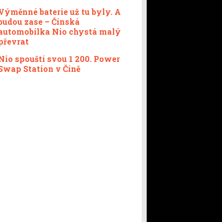
Výměnné baterie už tu byly. A
budou zase – Čínská
automobilka Nio chystá malý
převrat
Nio spouští svou 1 200. Power
Swap Station v Číně