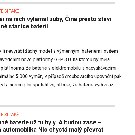
E SI TAKÉ
é stanice baterií
hvíli nevyrábí žádný model s výměnnými bateriemi, ovšem
avedením nové platformy GEP 3.0, na kterou by měla
ně platí norma, že baterie v elektromobilu s nacvakávacími
málně 5 000 výměn, v případě šroubovacího upevnění pak
t a normu plní spolehlivě; slibuje, že baterie vydrží až
E SI TAKÉ
 automobilka Nio chystá malý převrat