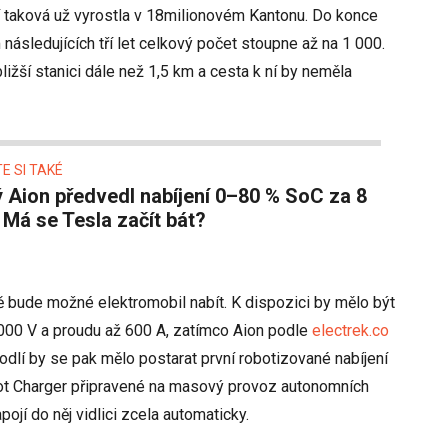
vní taková už vyrostla v 18milionovém Kantonu. Do konce
následujících tří let celkový počet stoupne až na 1 000.
ižší stanici dále než 1,5 km a cesta k ní by neměla
E SI TAKÉ
 Má se Tesla začít bát?
ě bude možné elektromobil nabít. K dispozici by mělo být
 000 V a proudu až 600 A, zatímco Aion podle
electrek.co
hodlí by se pak mělo postarat první robotizované nabíjení
bot Charger připravené na masový provoz autonomních
pojí do něj vidlici zcela automaticky.