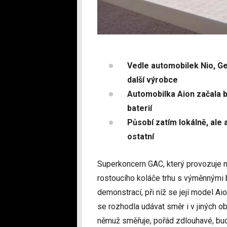
Vedle automobilek Nio, Ge
další výrobce
Automobilka Aion začala 
baterií
Působí zatím lokálně, ale
ostatní
Superkoncern GAC, který provozuje m
rostoucího koláče trhu s výměnnými b
demonstrací, při níž se její model A
se rozhodla udávat směr i v jiných ob
němuž směřuje, pořád zdlouhavé, bude