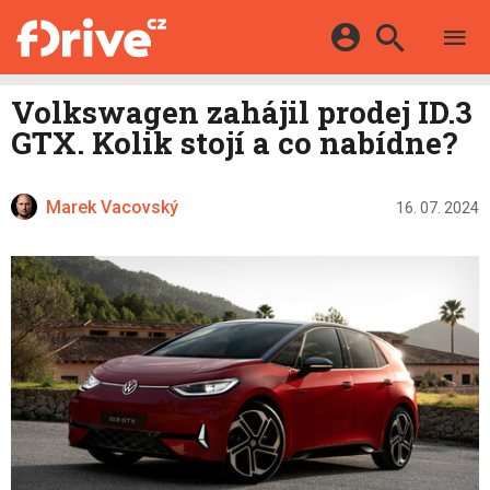
TESTY
ELEKTROMOBILY
Přihlášení a registrace pomocí:
Volkswagen zahájil prodej ID.3
HYBRIDY
KATALOG
GTX. Kolik stojí a co nabídne?
E-MOTORSPORT
Facebook
Google
MAPA STANIC
OSTATNÍ
VIDEA
Marek Vacovský
Twitter
Apple
Microsoft
16. 07. 2024
SERIÁLY
DALŠÍ