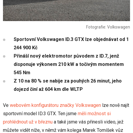
Fotografie: Volkswagen
Sportovní Volkswagen ID.3 GTX lze objednávat od 1
244 900 Kč
Přináší nový elektromotor původem z ID.7, jenž
disponuje výkonem 210 kW a točivým momentem
545 Nm
Z 10 na 80 % se nabije za pouhých 26 minut, jeho
dojezd činí až 604 km dle WLTP
Ve
webovém konfigurátoru značky Volkswagen
lze nově najít
sportovní model ID.3 GTX. Ten jsme
měli možnost si
prohlédnout už v březnu
a také jsme vás přinesli video, jež
můžete vidět níže, v němž vám kolega Marek Tomíšek vůz