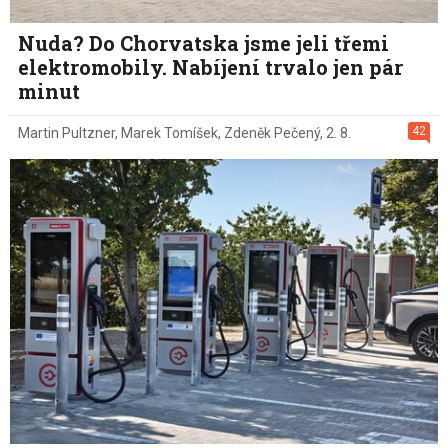
Nuda? Do Chorvatska jsme jeli třemi
elektromobily. Nabíjení trvalo jen pár
minut
42
Martin Pultzner
,
Marek Tomíšek
,
Zdeněk Pečený
,
2. 8.