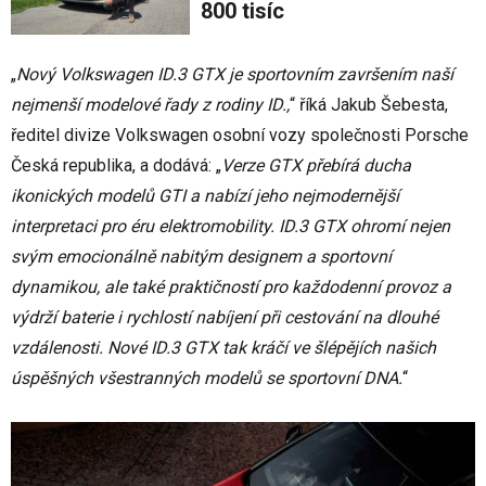
800 tisíc
„
Nový Volkswagen ID.3 GTX je sportovním završením naší
nejmenší modelové řady z rodiny ID.,
“ říká Jakub Šebesta,
ředitel divize Volkswagen osobní vozy společnosti Porsche
Česká republika, a dodává: „
Verze GTX přebírá ducha
ikonických modelů GTI a nabízí jeho nejmodernější
interpretaci pro éru elektromobility. ID.3 GTX ohromí nejen
svým emocionálně nabitým designem a sportovní
dynamikou, ale také praktičností pro každodenní provoz a
výdrží baterie i rychlostí nabíjení při cestování na dlouhé
vzdálenosti. Nové ID.3 GTX tak kráčí ve šlépějích našich
úspěšných všestranných modelů se sportovní DNA.
“