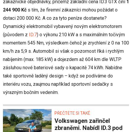
zákaznické objednávky, přičemž základní cena ID.3 GTX činí
1
244 900 Kč
s tím, že firemní zákazníci mohou požádat o
dotaci 200 000 Kč. A co za tyto peníze dostanete?
Dynamický elektromobil vybavený novým elektromotorem
(původem z
ID.7
) o výkonu 210 kW a s maximálním točivým
momentem 545 Nm, výsledkem čehož je zrychlení z 0 na 100
km/h za 5,9 s. Automobil si však o pozornost říká i rychlým
nabíjením (max. 185 kW) a dojezdem až 604 km dle WLTP
zásluhou nové bateriové sady o kapacitě 74 kWh. Nabídne
také sportovně laděný design – když se podíváme do
interiéru vozu, zaujmou například sportovní sedačky s
výrazným bočním vedením.
PŘEČTĚTE SI TAKÉ
Volkswagen zařinčel
zbraněmi. Nabídl ID.3 pod