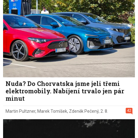
Nuda? Do Chorvatska jsme jeli třemi
elektromobily. Nabíjení trvalo jen pár
minut
42
Martin Pultzner
,
Marek Tomíšek
,
Zdeněk Pečený
,
2. 8.