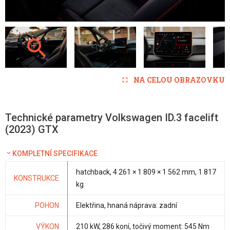
NA CELOU OBRAZOVKU
Technické parametry Volkswagen ID.3 facelift
(2023) GTX
KOMPLETNÍ SPECIFIKACE
hatchback, 4 261 × 1 809 × 1 562 mm, 1 817
KONSTRUKCE
kg
POHON
Elektřina, hnaná náprava: zadní
VÝKON
210 kW, 286 koní, točivý moment: 545 Nm