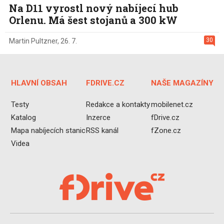
Na D11 vyrostl nový nabíjecí hub
Orlenu. Má šest stojanů a 300 kW
30
Martin Pultzner
,
26. 7.
HLAVNÍ OBSAH
FDRIVE.CZ
NAŠE MAGAZÍNY
Testy
Redakce a kontakty
mobilenet.cz
Katalog
Inzerce
fDrive.cz
Mapa nabíjecích stanic
RSS kanál
fZone.cz
Videa