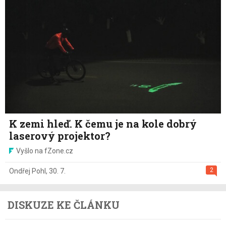
K zemi hleď. K čemu je na kole dobrý
laserový projektor?
Vyšlo na fZone.cz
2
Ondřej Pohl
,
30. 7.
DISKUZE KE ČLÁNKU