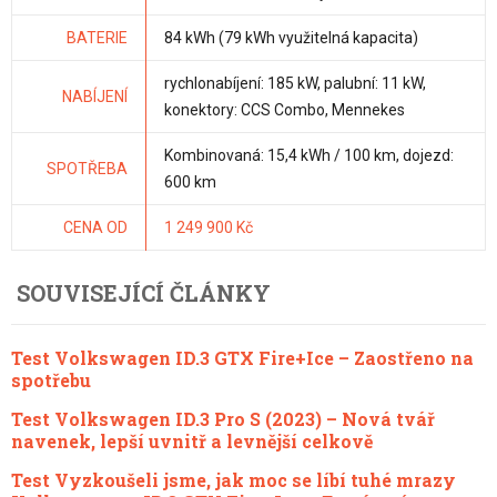
BATERIE
84 kWh (79 kWh využitelná kapacita)
rychlonabíjení: 185 kW, palubní: 11 kW,
NABÍJENÍ
konektory: CCS Combo, Mennekes
Kombinovaná: 15,4 kWh / 100 km, dojezd:
SPOTŘEBA
600 km
CENA OD
1 249 900 Kč
SOUVISEJÍCÍ ČLÁNKY
Test Volkswagen ID.3 GTX Fire+Ice – Zaostřeno na
spotřebu
Test Volkswagen ID.3 Pro S (2023) – Nová tvář
navenek, lepší uvnitř a levnější celkově
Test Vyzkoušeli jsme, jak moc se líbí tuhé mrazy