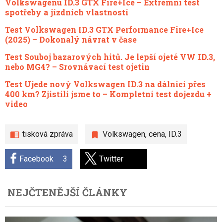
Volkswagenu ID.3 GTX Fire+Ice – Extrémní test
spotřeby a jízdních vlastností
Test Volkswagen ID.3 GTX Performance Fire+Ice
(2025) – Dokonalý návrat v čase
Test Souboj bazarových hitů. Je lepší ojeté VW ID.3,
nebo MG4? – Srovnávací test ojetin
Test Ujede nový Volkswagen ID.3 na dálnici přes
400 km? Zjistili jsme to – Kompletní test dojezdu +
video
tisková zpráva
Volkswagen
,
cena
,
ID.3
Facebook
3
Twitter
NEJČTENĚJŠÍ ČLÁNKY