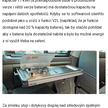
kapacitě 77 kWh (a pravděpodobně bude u prodloužené
verze i větší verze baterie) má dostatečnou kapacitu na
napájení dalších spotřebičů. Kdyby se to softwarově ošetřilo
podobně jako u vozů s funkcí V2L (například, že je funkce
dostupná nad 20 % kapacity baterie), tak by stačilo pohlídat
aby v baterie byla dostatečně nabitá a bylo by možné energii
z ní využít třeba na vaření.
Za zmínku stojí i dotykový displej nad středovým zpětným