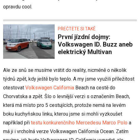
opravdu cool.
PŘEČTĚTE SI TAKÉ
První jízdní dojmy:
Volkswagen ID. Buzz aneb
elektrický Multivan
Ale ze snů se musíme vrátit do reality, nicméně o několik
týdnů zpět, kdy ještě bylo teplo. A my jsme využili příležitost
otestovat
Volkswagen California
Beach na cestě do
Chorvatska a zpět. Šlo o levnější verzi s označením Beach,
která má místo pro 5 cestujících, protože nemá na levém
boku kuchyňskou linku, kterou jsme si mohli vyzkoušet
například při
testu konkurenčního Mercedesu Marco Polo
a
má ji i vrcholná verze Volkswagen California Ocean. Zatím