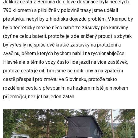
Jelikož cesta z Berouna do cílové destinace byla necelých
790 kilometrů a přibližně v polovině trasy jsme udělali
přestávku, nebyl by z hlediska dojezdu problém. V kempu by
bylo teoreticky možné něco nabít ze zásuvky pro karavany
(byť ne celou baterii, protože je zde snížený proud) a zbytek
by vyřešily nejspíše dvě krátké zastávky na protažení a
svačinu, během kterých bychom nabili na rychlonabíječce.
Hlavně ale s těmito vozy často lidé jezdí na více zastávek,
protože cesta je cíl. Tím jsme se řídili i my a na zpáteční
cestě přespali pro změnu ve Slovinsku, protože takto
rozdělená cesta s přespáním na hezkém místě je mnohem
příjemnější, než jet na jeden zátah.