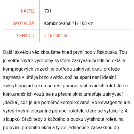
NÁDRŽ
70 l
SPOTŘEBA
Kombinovaná: ? l / 100 km
CENA OD
2 162 034 Kč
Další skvělou věc zkoušíme hned první noc v Rakousku. Tou
je velmi chytře vyřešený systém zakrývání předního skla. V
kempingových vozech je potřeba zakrývat okna, protože
zejména v létě je brzo světlo, což na spaní není ideální.
Zakrytí bočních oken se řeší pomocí stahovacích rolet. Ale u
konkurenčních vozů se na přední okno umisťuje zakrývací
„dečka“, což je ale poměrně komplikované. Volkswagen to ale
vyřešil velmi elegantně pomocí roletek, které se vytahují z A
sloupků. Stačí tedy z každého sloupku vytáhnout roletu na
polovinu předního okna a ty se jednoduše zacvaknou do