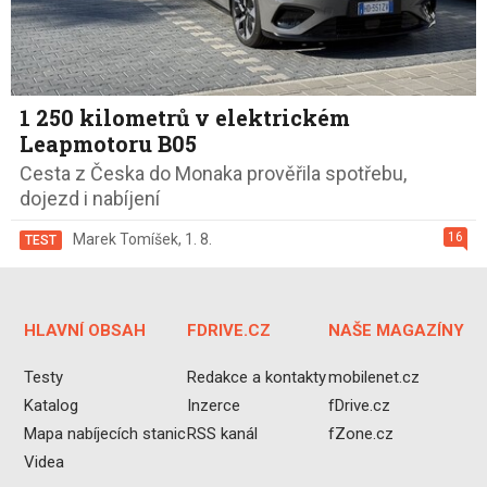
1 250 kilometrů v elektrickém
Leapmotoru B05
Cesta z Česka do Monaka prověřila spotřebu,
dojezd i nabíjení
16
Marek Tomíšek
,
1. 8.
TEST
HLAVNÍ OBSAH
FDRIVE.CZ
NAŠE MAGAZÍNY
Testy
Redakce a kontakty
mobilenet.cz
Katalog
Inzerce
fDrive.cz
Mapa nabíjecích stanic
RSS kanál
fZone.cz
Videa