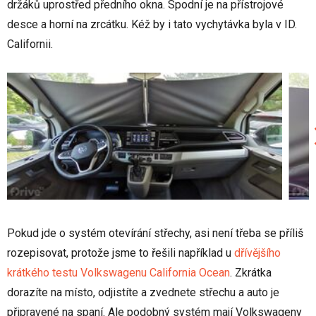
držáků uprostřed předního okna. Spodní je na přístrojové
desce a horní na zrcátku. Kéž by i tato vychytávka byla v ID.
Californii.
Pokud jde o systém otevírání střechy, asi není třeba se příliš
rozepisovat, protože jsme to řešili například u
dřívějšího
krátkého testu Volkswagenu California Ocean
. Zkrátka
dorazíte na místo, odjistíte a zvednete střechu a auto je
připravené na spaní. Ale podobný systém mají Volkswageny