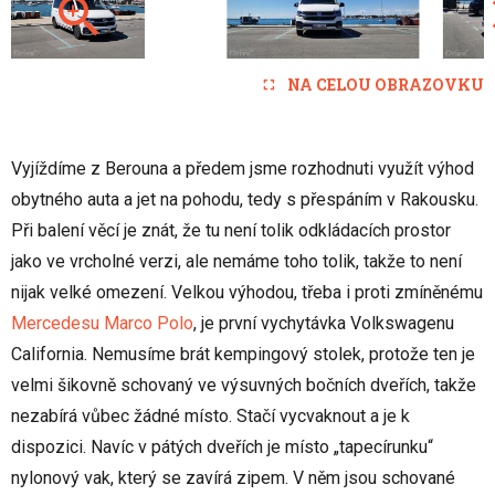
NA CELOU OBRAZOVKU
Vyjíždíme z Berouna a předem jsme rozhodnuti využít výhod
obytného auta a jet na pohodu, tedy s přespáním v Rakousku.
Při balení věcí je znát, že tu není tolik odkládacích prostor
jako ve vrcholné verzi, ale nemáme toho tolik, takže to není
nijak velké omezení. Velkou výhodou, třeba i proti zmíněnému
Mercedesu Marco Polo
, je první vychytávka Volkswagenu
California. Nemusíme brát kempingový stolek, protože ten je
velmi šikovně schovaný ve výsuvných bočních dveřích, takže
nezabírá vůbec žádné místo. Stačí vycvaknout a je k
dispozici. Navíc v pátých dveřích je místo „tapecírunku“
nylonový vak, který se zavírá zipem. V něm jsou schované