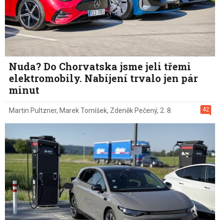
Nuda? Do Chorvatska jsme jeli třemi
elektromobily. Nabíjení trvalo jen pár
minut
42
Martin Pultzner
,
Marek Tomíšek
,
Zdeněk Pečený
,
2. 8.