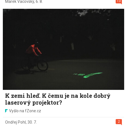
13
Marek Vacovský
,
6. 8.
K zemi hleď. K čemu je na kole dobrý
laserový projektor?
Vyšlo na fZone.cz
2
Ondřej Pohl
,
30. 7.