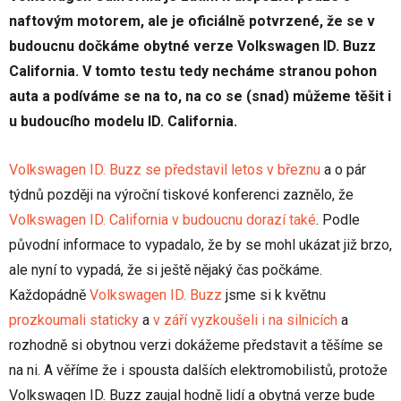
naftovým motorem, ale je oficiálně potvrzené, že se v
budoucnu dočkáme obytné verze Volkswagen ID. Buzz
California. V tomto testu tedy necháme stranou pohon
auta a podíváme se na to, na co se (snad) můžeme těšit i
u budoucího modelu ID. California.
Volkswagen ID. Buzz se představil letos v březnu
a o pár
týdnů později na výroční tiskové konferenci zaznělo, že
Volkswagen ID. California v budoucnu dorazí také
. Podle
původní informace to vypadalo, že by se mohl ukázat již brzo,
ale nyní to vypadá, že si ještě nějaký čas počkáme.
Každopádně
Volkswagen ID. Buzz
jsme si k květnu
prozkoumali staticky
a
v září vyzkoušeli i na silnicích
a
rozhodně si obytnou verzi dokážeme představit a těšíme se
na ni. A věříme že i spousta dalších elektromobilistů, protože
Volkswagen ID. Buzz zaujal hodně lidí a obytná verze bude