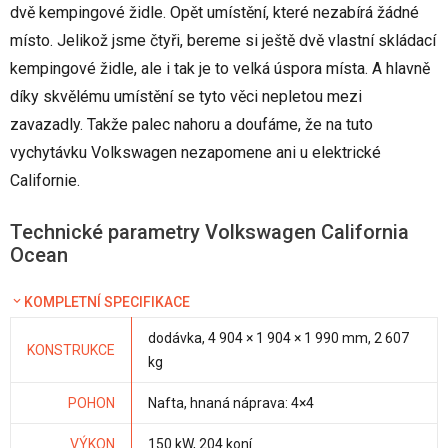
dvě kempingové židle. Opět umístění, které nezabírá žádné
místo. Jelikož jsme čtyři, bereme si ještě dvě vlastní skládací
kempingové židle, ale i tak je to velká úspora místa. A hlavně
díky skvělému umístění se tyto věci nepletou mezi
zavazadly. Takže palec nahoru a doufáme, že na tuto
vychytávku Volkswagen nezapomene ani u elektrické
Californie.
Technické parametry Volkswagen California
Ocean
KOMPLETNÍ SPECIFIKACE
dodávka, 4 904 × 1 904 × 1 990 mm, 2 607
KONSTRUKCE
kg
POHON
Nafta, hnaná náprava: 4×4
VÝKON
150 kW, 204 koní