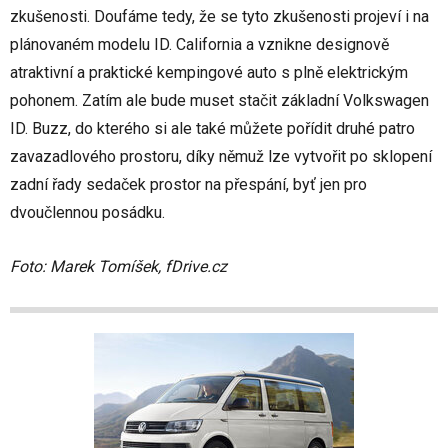
zkušenosti. Doufáme tedy, že se tyto zkušenosti projeví i na
plánovaném modelu ID. California a vznikne designově
atraktivní a praktické kempingové auto s plně elektrickým
pohonem. Zatím ale bude muset stačit základní Volkswagen
ID. Buzz, do kterého si ale také můžete pořídit druhé patro
zavazadlového prostoru, díky němuž lze vytvořit po sklopení
zadní řady sedaček prostor na přespání, byť jen pro
dvoučlennou posádku.
Foto: Marek Tomíšek, fDrive.cz