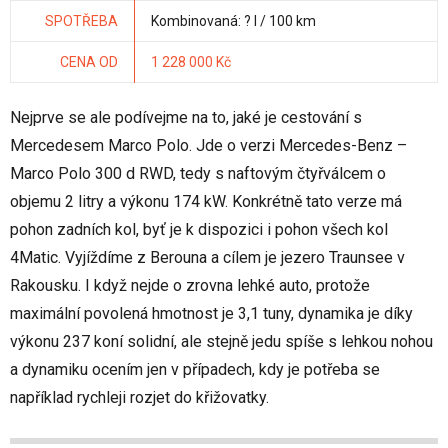
SPOTŘEBA
Kombinovaná: ? l / 100 km
CENA OD
1 228 000 Kč
Nejprve se ale podívejme na to, jaké je cestování s
Mercedesem Marco Polo. Jde o verzi Mercedes-Benz –
Marco Polo 300 d RWD, tedy s naftovým čtyřválcem o
objemu 2 litry a výkonu 174 kW. Konkrétně tato verze má
pohon zadních kol, byť je k dispozici i pohon všech kol
4Matic. Vyjíždíme z Berouna a cílem je jezero Traunsee v
Rakousku. I když nejde o zrovna lehké auto, protože
maximální povolená hmotnost je 3,1 tuny, dynamika je díky
výkonu 237 koní solidní, ale stejně jedu spíše s lehkou nohou
a dynamiku ocením jen v případech, kdy je potřeba se
například rychleji rozjet do křižovatky.