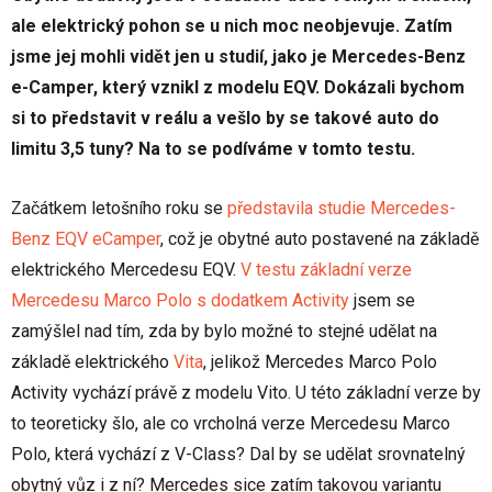
ale elektrický pohon se u nich moc neobjevuje. Zatím
jsme jej mohli vidět jen u studií, jako je Mercedes-Benz
e-Camper, který vznikl z modelu EQV. Dokázali bychom
si to představit v reálu a vešlo by se takové auto do
limitu 3,5 tuny? Na to se podíváme v tomto testu.
Začátkem letošního roku se
představila studie Mercedes-
Benz EQV eCamper
, což je obytné auto postavené na základě
elektrického Mercedesu EQV.
V testu základní verze
Mercedesu Marco Polo s dodatkem Activity
jsem se
zamýšlel nad tím, zda by bylo možné to stejné udělat na
základě elektrického
Vita
, jelikož Mercedes Marco Polo
Activity vychází právě z modelu Vito. U této základní verze by
to teoreticky šlo, ale co vrcholná verze Mercedesu Marco
Polo, která vychází z V-Class? Dal by se udělat srovnatelný
obytný vůz i z ní? Mercedes sice zatím takovou variantu