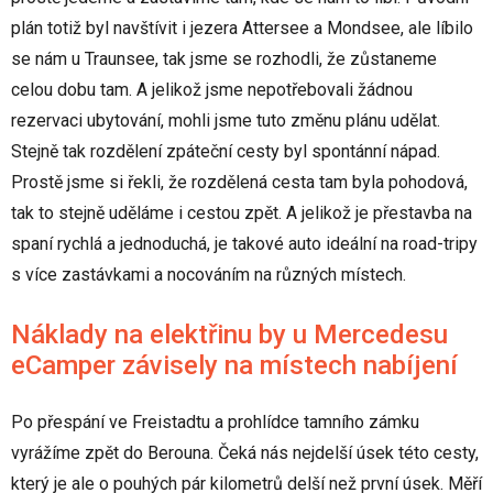
plán totiž byl navštívit i jezera Attersee a Mondsee, ale líbilo
se nám u Traunsee, tak jsme se rozhodli, že zůstaneme
celou dobu tam. A jelikož jsme nepotřebovali žádnou
rezervaci ubytování, mohli jsme tuto změnu plánu udělat.
Stejně tak rozdělení zpáteční cesty byl spontánní nápad.
Prostě jsme si řekli, že rozdělená cesta tam byla pohodová,
tak to stejně uděláme i cestou zpět. A jelikož je přestavba na
spaní rychlá a jednoduchá, je takové auto ideální na road-tripy
s více zastávkami a nocováním na různých místech.
Náklady na elektřinu by u Mercedesu
eCamper závisely na místech nabíjení
Po přespání ve Freistadtu a prohlídce tamního zámku
vyrážíme zpět do Berouna. Čeká nás nejdelší úsek této cesty,
který je ale o pouhých pár kilometrů delší než první úsek. Měří