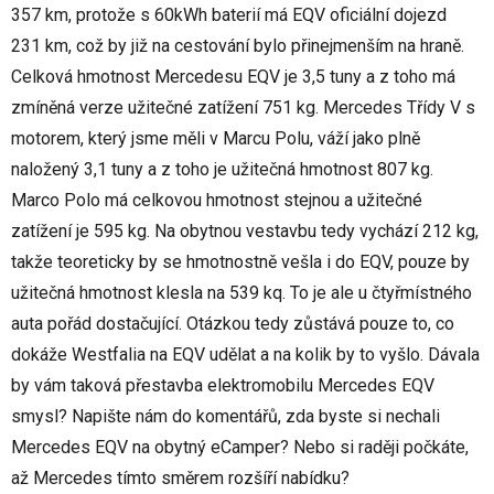
357 km, protože s 60kWh baterií má EQV oficiální dojezd
231 km, což by již na cestování bylo přinejmenším na hraně.
Celková hmotnost Mercedesu EQV je 3,5 tuny a z toho má
zmíněná verze užitečné zatížení 751 kg. Mercedes Třídy V s
motorem, který jsme měli v Marcu Polu, váží jako plně
naložený 3,1 tuny a z toho je užitečná hmotnost 807 kg.
Marco Polo má celkovou hmotnost stejnou a užitečné
zatížení je 595 kg. Na obytnou vestavbu tedy vychází 212 kg,
takže teoreticky by se hmotnostně vešla i do EQV, pouze by
užitečná hmotnost klesla na 539 kq. To je ale u čtyřmístného
auta pořád dostačující. Otázkou tedy zůstává pouze to, co
dokáže Westfalia na EQV udělat a na kolik by to vyšlo. Dávala
by vám taková přestavba elektromobilu Mercedes EQV
smysl? Napište nám do komentářů, zda byste si nechali
Mercedes EQV na obytný eCamper? Nebo si raději počkáte,
až Mercedes tímto směrem rozšíří nabídku?