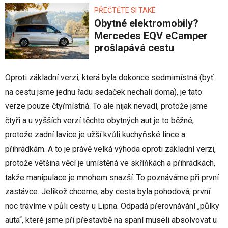
PŘEČTĚTE SI TAKÉ
Obytné elektromobily?
Mercedes EQV eCamper
prošlapává cestu
Oproti základní verzi, která byla dokonce sedmimístná (byť
na cestu jsme jednu řadu sedaček nechali doma), je tato
verze pouze čtyřmístná. To ale nijak nevadí, protože jsme
čtyři a u vyšších verzí těchto obytných aut je to běžné,
protože zadní lavice je užší kvůli kuchyňské lince a
přihrádkám. A to je právě velká výhoda oproti základní verzi,
protože většina věcí je umístěná ve skříňkách a přihrádkách,
takže manipulace je mnohem snazší. To poznáváme při první
zastávce. Jelikož chceme, aby cesta byla pohodová, první
noc trávíme v půli cesty u Lipna. Odpadá přerovnávání „půlky
auta“, které jsme při přestavbě na spaní museli absolvovat u