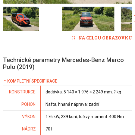
NA CELOU OBRAZOVKU
Technické parametry Mercedes-Benz Marco
Polo (2019)
KOMPLETNÍ SPECIFIKACE
KONSTRUKCE
dodávka, 5 140 × 1 976 × 2 249 mm, ? kg
POHON
Nafta, hnaná náprava: zadní
VÝKON
176 kW, 239 koní, točivý moment: 400 Nm
NÁDRŽ
70 l