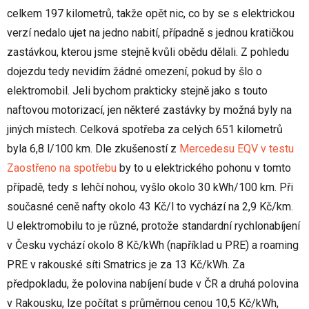
celkem 197 kilometrů, takže opět nic, co by se s elektrickou
verzí nedalo ujet na jedno nabití, případně s jednou kratičkou
zastávkou, kterou jsme stejně kvůli obědu dělali. Z pohledu
dojezdu tedy nevidím žádné omezení, pokud by šlo o
elektromobil. Jeli bychom prakticky stejně jako s touto
naftovou motorizací, jen některé zastávky by možná byly na
jiných místech. Celková spotřeba za celých 651 kilometrů
byla 6,8 l/100 km. Dle zkušeností z
Mercedesu EQV v testu
Zaostřeno na spotřebu
by to u elektrického pohonu v tomto
případě, tedy s lehčí nohou, vyšlo okolo 30 kWh/100 km. Při
současné ceně nafty okolo 43 Kč/l to vychází na 2,9 Kč/km.
U elektromobilu to je různé, protože standardní rychlonabíjení
v Česku vychází okolo 8 Kč/kWh (například u PRE) a roaming
PRE v rakouské síti Smatrics je za 13 Kč/kWh. Za
předpokladu, že polovina nabíjení bude v ČR a druhá polovina
v Rakousku, lze počítat s průměrnou cenou 10,5 Kč/kWh,