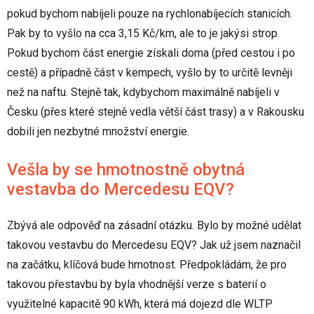
pokud bychom nabíjeli pouze na rychlonabíjecích stanicích.
Pak by to vyšlo na cca 3,15 Kč/km, ale to je jakýsi strop.
Pokud bychom část energie získali doma (před cestou i po
cestě) a případně část v kempech, vyšlo by to určitě levněji
než na naftu. Stejně tak, kdybychom maximálně nabíjeli v
Česku (přes které stejně vedla větší část trasy) a v Rakousku
dobili jen nezbytné množství energie.
Vešla by se hmotnostně obytná
vestavba do Mercedesu EQV?
Zbývá ale odpověď na zásadní otázku. Bylo by možné udělat
takovou vestavbu do Mercedesu EQV? Jak už jsem naznačil
na začátku, klíčová bude hmotnost. Předpokládám, že pro
takovou přestavbu by byla vhodnější verze s baterií o
využitelné kapacitě 90 kWh, která má dojezd dle WLTP