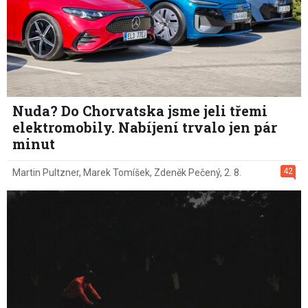
Nuda? Do Chorvatska jsme jeli třemi
elektromobily. Nabíjení trvalo jen pár
minut
42
Martin Pultzner
,
Marek Tomíšek
,
Zdeněk Pečený
,
2. 8.