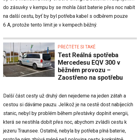
do zásuvky v kempu by se mohla část baterie přes noc nabít
na další cestu, byť by byl potřeba kabel s odběrem pouze
6 A, protože tento limit je v kempech běžný.
PŘEČTĚTE SI TAKÉ
Test Reálná spotřeba
Mercedesu EQV 300 v
běžném provozu –
Zaostřeno na spotřebu
Další část cesty už druhý den nejedeme na jeden zátah a
cestou si dáváme pauzu. Jelikož je na cestě dost nabíjecích
stanic, nebyl by problém během přestávky doplnit energii,
která se nestihla dobít přes noc, abychom zvládli cestu k
jezeru Traunsee. Ostatně, nebyla by potřeba plná baterie,
protože nám zbývá méně než polovina cesty, konkrétně