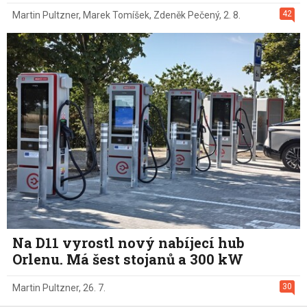
42
Martin Pultzner
,
Marek Tomíšek
,
Zdeněk Pečený
,
2. 8.
Na D11 vyrostl nový nabíjecí hub
Orlenu. Má šest stojanů a 300 kW
30
Martin Pultzner
,
26. 7.