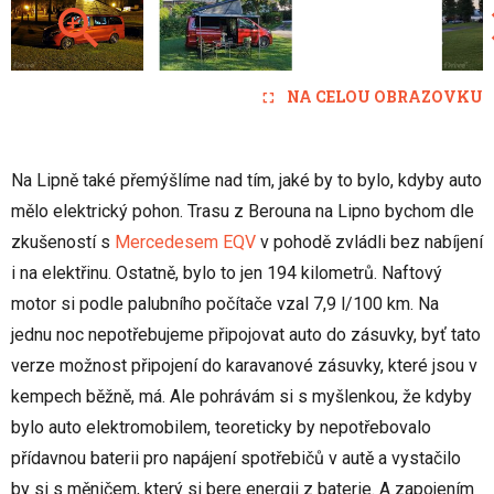
NA CELOU OBRAZOVKU
Na Lipně také přemýšlíme nad tím, jaké by to bylo, kdyby auto
mělo elektrický pohon. Trasu z Berouna na Lipno bychom dle
zkušeností s
Mercedesem EQV
v pohodě zvládli bez nabíjení
i na elektřinu. Ostatně, bylo to jen 194 kilometrů. Naftový
motor si podle palubního počítače vzal 7,9 l/100 km. Na
jednu noc nepotřebujeme připojovat auto do zásuvky, byť tato
verze možnost připojení do karavanové zásuvky, které jsou v
kempech běžně, má. Ale pohrávám si s myšlenkou, že kdyby
bylo auto elektromobilem, teoreticky by nepotřebovalo
přídavnou baterii pro napájení spotřebičů v autě a vystačilo
by si s měničem, který si bere energii z baterie. A zapojením