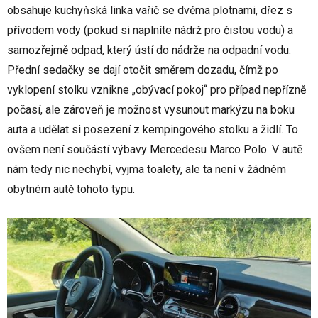
obsahuje kuchyňská linka vařič se dvěma plotnami, dřez s
přívodem vody (pokud si naplníte nádrž pro čistou vodu) a
samozřejmě odpad, který ústí do nádrže na odpadní vodu.
Přední sedačky se dají otočit směrem dozadu, čímž po
vyklopení stolku vznikne „obývací pokoj“ pro případ nepřízně
počasí, ale zároveň je možnost vysunout markýzu na boku
auta a udělat si posezení z kempingového stolku a židlí. To
ovšem není součástí výbavy Mercedesu Marco Polo. V autě
nám tedy nic nechybí, vyjma toalety, ale ta není v žádném
obytném autě tohoto typu.