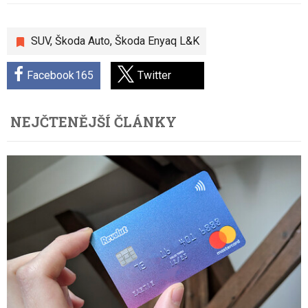
SUV
,
Škoda Auto
,
Škoda Enyaq L&K
Facebook
165
Twitter
NEJČTENĚJŠÍ ČLÁNKY