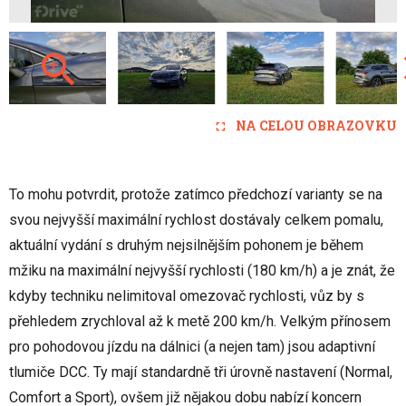
NA CELOU OBRAZOVKU
To mohu potvrdit, protože zatímco předchozí varianty se na
svou nejvyšší maximální rychlost dostávaly celkem pomalu,
aktuální vydání s druhým nejsilnějším pohonem je během
mžiku na maximální nejvyšší rychlosti (180 km/h) a je znát, že
kdyby techniku nelimitoval omezovač rychlosti, vůz by s
přehledem zrychloval až k metě 200 km/h. Velkým přínosem
pro pohodovou jízdu na dálnici (a nejen tam) jsou adaptivní
tlumiče DCC. Ty mají standardně tři úrovně nastavení (Normal,
Comfort a Sport), ovšem již nějakou dobu nabízí koncern