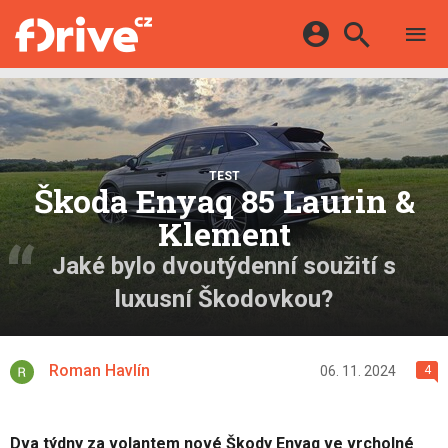
TESTY
ELEKTROMOBILY
Přihlášení a registrace pomocí:
HYBRIDY
KATALOG
E-MOTORSPORT
Facebook
Google
MAPA STANIC
OSTATNÍ
TEST
VIDEA
Škoda Enyaq 85 Laurin &
Twitter
Apple
Microsoft
SERIÁLY
DALŠÍ
Klement
Jaké bylo dvoutýdenní soužití s
luxusní Škodovkou?
Roman Havlín
06. 11. 2024
4
Dva týdny za volantem nové Škody Enyaq ve vrcholné