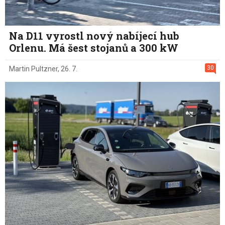
Na D11 vyrostl nový nabíjecí hub
Orlenu. Má šest stojanů a 300 kW
30
Martin Pultzner
,
26. 7.