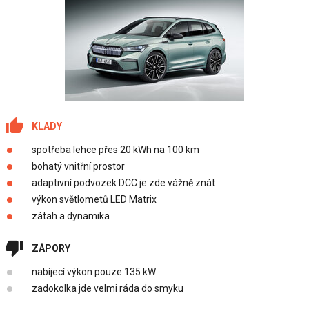
KLADY
spotřeba lehce přes 20 kWh na 100 km
bohatý vnitřní prostor
adaptivní podvozek DCC je zde vážně znát
výkon světlometů LED Matrix
zátah a dynamika
ZÁPORY
nabíjecí výkon pouze 135 kW
zadokolka jde velmi ráda do smyku