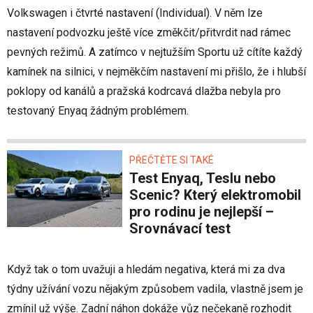
Volkswagen i čtvrté nastavení (Individual). V něm lze
nastavení podvozku ještě více změkčit/přitvrdit nad rámec
pevných režimů. A zatímco v nejtužším Sportu už cítíte každý
kamínek na silnici, v nejměkčím nastavení mi přišlo, že i hlubší
poklopy od kanálů a pražská kodrcavá dlažba nebyla pro
testovaný Enyaq žádným problémem.
PŘEČTĚTE SI TAKÉ
Test Enyaq, Teslu nebo
Scenic? Který elektromobil
pro rodinu je nejlepší –
Srovnávací test
Když tak o tom uvažuji a hledám negativa, která mi za dva
týdny užívání vozu nějakým způsobem vadila, vlastně jsem je
zmínil už výše. Zadní náhon dokáže vůz nečekaně rozhodit