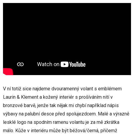
V ní totiž sice najdeme dvouramenný volant s emblémem
Laurin & Klement a kožený interiér s prošíváním nití v
bronzové barvě, jenže tak nějak mi chybí například nápis
výbavy na palubní desce před spolujezdcem. Malé a výrazně
lesklé logo na spodním ramenu volantu je za mě zkrátka
málo. Kůže v interiéru může být béžová/černá, přičemž