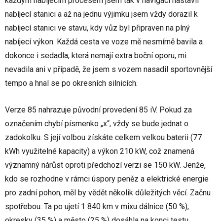
každým nabíjecím procesem jsem tak v navigaci nastavil
nabíjecí stanici a až na jednu výjimku jsem vždy dorazil k
nabíjecí stanici ve stavu, kdy vůz byl připraven na plný
nabíjecí výkon. Každá cesta ve voze mě nesmírně bavila a
dokonce i sedadla, která nemají extra boční oporu, mi
nevadila ani v případě, že jsem s vozem nasadil sportovnější
tempo a hnal se po okresních silnicích.
Verze 85 nahrazuje původní provedení 85 iV. Pokud za
označením chybí písmenko „x“, vždy se bude jednat o
zadokolku. S její volbou získáte celkem velkou baterii (77
kWh využitelné kapacity) a výkon 210 kW, což znamená
významný nárůst oproti předchozí verzi se 150 kW. Jenže,
kdo se rozhodne v rámci úspory peněz a elektrické energie
pro zadní pohon, měl by vědět několik důležitých věcí. Začnu
spotřebou. Ta po ujetí 1 840 km v mixu dálnice (50 %),
okresky (35 %) a město (25 %) dosáhla na konci testu