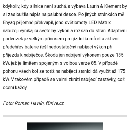
kdykoliv, kdy silnice není suchá, a výbava Laurin & Klement by
si zasloužila nápis na palubní desce. Po jiných stránkách mě
Enyaq příjemně překvapil, jeho světlomety LED Matrix
nabízejí vynikající světelný výkon a rozsah do stran. Adaptivní
podvozek je velkým přínosem pro jízdní komfort a aktivní
předehřev baterie řeší nedostatečný nabíjecí výkon při
příjezdu k nabíječce. Škoda jen nabíjení výkonem pouze 135
kW, jež je limitem spojeným s volbou verze 85. V případě
pohonu všech kol se totiž na nabíjecí stanici dá využít až 175
kW. V takovém případě se velmi zkrátí nabíjecí zastávky, což
ocení každý.
Foto: Roman Havlín, fDrive.cz