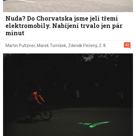
Nuda? Do Chorvatska jsme jeli třemi
elektromobily. Nabíjení trvalo jen pár
minut
42
Martin Pultzner
,
Marek Tomíšek
,
Zdeněk Pečený
,
2. 8.