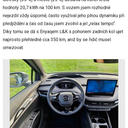
hodnoty 20,7 kWh na 100 km. S vozem jsem rozhodně
nejezdil vždy úsporně, často využíval jeho plnou dynamiku při
předjíždění a čas od času jsem zvolnil a jel „relax tempo“.
Díky tomu se dá s Enyaqem L&K s pohonem zadních kol ujet
naprosto přehledně cca 350 km, aniž by se řidič musel
omezovat.