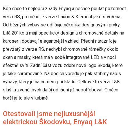
Kdo chce to nejlepší z řady Enyaq a nechce poutat pozornost
verzí RS, pro něho je verze Laurin & Klement jako stvořená.
Od běžných výbav se odlišuje několika designovými prvky.
Litá 20" kola mají specifický design a chromované detaily na
karoserii dodávají elegantnější vzhled. Přední nárazník je
převzatý z verze RS, nechybí chromované rámečky okolo
oken a masky, která má v sobě integrované LED a v noci
efektně svítí. Zadní část vozu zdobí nové logo Škoda, které
je také chromované. Na bocích vpředu je pak stříbrný nápis
výbavy, který je na černém podkladu. Celkově to verzi L&K
sluší a zvenčí bych další odlišení již nepotřeboval. O něco
horší je to ale v kabině.
Otestovali jsme nejluxusnější
elektrickou Škodovku, Enyaq L&K