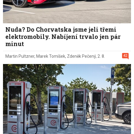
Nuda? Do Chorvatska jsme jeli třemi
elektromobily. Nabíjení trvalo jen pár
minut
42
Martin Pultzner
,
Marek Tomíšek
,
Zdeněk Pečený
,
2. 8.