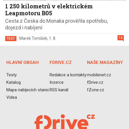
1 250 kilometrů v elektrickém
Leapmotoru B05
Cesta z Česka do Monaka prověřila spotřebu,
dojezd i nabíjení
16
Marek Tomíšek
,
1. 8.
TEST
HLAVNÍ OBSAH
FDRIVE.CZ
NAŠE MAGAZÍNY
Testy
Redakce a kontakty
mobilenet.cz
Katalog
Inzerce
fDrive.cz
Mapa nabíjecích stanic
RSS kanál
fZone.cz
Videa