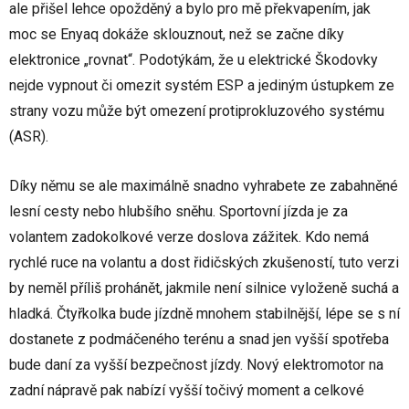
ale přišel lehce opožděný a bylo pro mě překvapením, jak
moc se Enyaq dokáže sklouznout, než se začne díky
elektronice „rovnat“. Podotýkám, že u elektrické Škodovky
nejde vypnout či omezit systém ESP a jediným ústupkem ze
strany vozu může být omezení protiprokluzového systému
(ASR).
Díky němu se ale maximálně snadno vyhrabete ze zabahněné
lesní cesty nebo hlubšího sněhu. Sportovní jízda je za
volantem zadokolkové verze doslova zážitek. Kdo nemá
rychlé ruce na volantu a dost řidičských zkušeností, tuto verzi
by neměl příliš prohánět, jakmile není silnice vyloženě suchá a
hladká. Čtyřkolka bude jízdně mnohem stabilnější, lépe se s ní
dostanete z podmáčeného terénu a snad jen vyšší spotřeba
bude daní za vyšší bezpečnost jízdy. Nový elektromotor na
zadní nápravě pak nabízí vyšší točivý moment a celkové