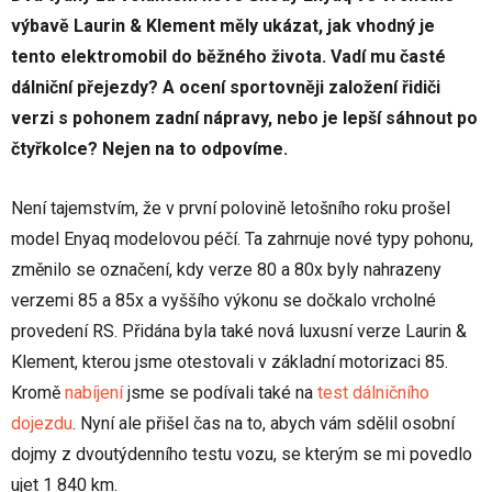
výbavě Laurin & Klement měly ukázat, jak vhodný je
tento elektromobil do běžného života. Vadí mu časté
dálniční přejezdy? A ocení sportovněji založení řidiči
verzi s pohonem zadní nápravy, nebo je lepší sáhnout po
čtyřkolce? Nejen na to odpovíme.
Není tajemstvím, že v první polovině letošního roku prošel
model Enyaq modelovou péčí. Ta zahrnuje nové typy pohonu,
změnilo se označení, kdy verze 80 a 80x byly nahrazeny
verzemi 85 a 85x a vyššího výkonu se dočkalo vrcholné
provedení RS. Přidána byla také nová luxusní verze Laurin &
Klement, kterou jsme otestovali v základní motorizaci 85.
Kromě
nabíjení
jsme se podívali také na
test dálničního
dojezdu
. Nyní ale přišel čas na to, abych vám sdělil osobní
dojmy z dvoutýdenního testu vozu, se kterým se mi povedlo
ujet 1 840 km.