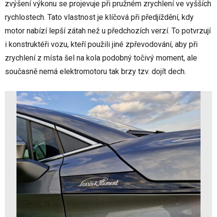
zvýšení výkonu se projevuje při pružném zrychlení ve vyšších
rychlostech. Tato vlastnost je klíčová při předjíždění, kdy
motor nabízí lepší zátah než u předchozích verzí. To potvrzují
i konstruktéři vozu, kteří použili jiné zpřevodování, aby při
zrychlení z místa šel na kola podobný točivý moment, ale
současně nemá elektromotoru tak brzy tzv. dojít dech.