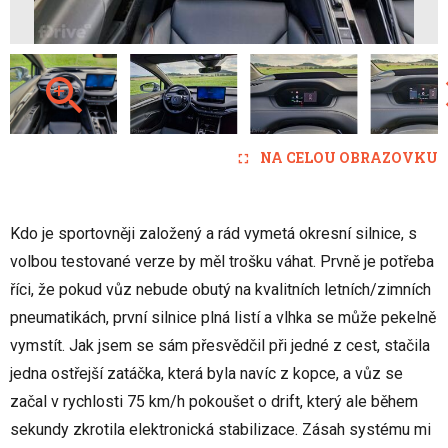
NA CELOU OBRAZOVKU
Kdo je sportovněji založený a rád vymetá okresní silnice, s
volbou testované verze by měl trošku váhat. Prvně je potřeba
říci, že pokud vůz nebude obutý na kvalitních letních/zimních
pneumatikách, první silnice plná listí a vlhka se může pekelně
vymstít. Jak jsem se sám přesvědčil při jedné z cest, stačila
jedna ostřejší zatáčka, která byla navíc z kopce, a vůz se
začal v rychlosti 75 km/h pokoušet o drift, který ale během
sekundy zkrotila elektronická stabilizace. Zásah systému mi