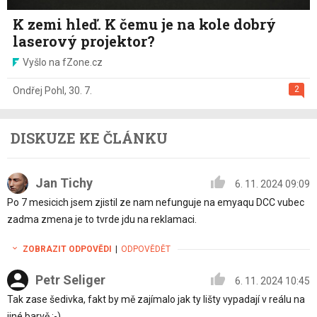
K zemi hleď. K čemu je na kole dobrý
laserový projektor?
Vyšlo na fZone.cz
2
Ondřej Pohl
,
30. 7.
DISKUZE KE ČLÁNKU
Jan Tichy
6. 11. 2024 09:09
Po 7 mesicich jsem zjistil ze nam nefunguje na emyaqu DCC vubec
zadma zmena je to tvrde jdu na reklamaci.
ZOBRAZIT ODPOVĚDI
|
ODPOVĚDĚT
Petr Seliger
6. 11. 2024 10:45
Tak zase šedivka, fakt by mě zajímalo jak ty lišty vypadají v reálu na
jiné barvě :-).