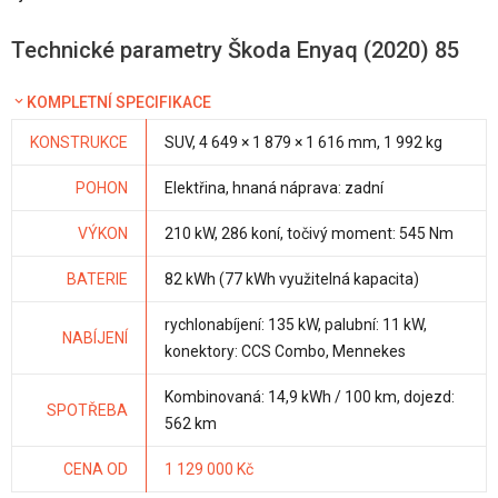
Technické parametry Škoda Enyaq (2020) 85
KOMPLETNÍ SPECIFIKACE
KONSTRUKCE
SUV, 4 649 × 1 879 × 1 616 mm, 1 992 kg
POHON
Elektřina, hnaná náprava: zadní
VÝKON
210 kW, 286 koní, točivý moment: 545 Nm
BATERIE
82 kWh (77 kWh využitelná kapacita)
rychlonabíjení: 135 kW, palubní: 11 kW,
NABÍJENÍ
konektory: CCS Combo, Mennekes
Kombinovaná: 14,9 kWh / 100 km, dojezd:
SPOTŘEBA
562 km
CENA OD
1 129 000 Kč