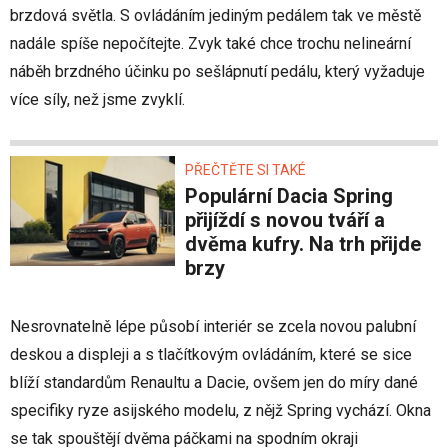
brzdová světla. S ovládáním jediným pedálem tak ve městě
nadále spíše nepočítejte. Zvyk také chce trochu nelineární
náběh brzdného účinku po sešlápnutí pedálu, který vyžaduje
více síly, než jsme zvyklí.
PŘEČTĚTE SI TAKÉ
Populární Dacia Spring
přijíždí s novou tváří a
dvěma kufry. Na trh přijde
brzy
Nesrovnatelně lépe působí interiér se zcela novou palubní
deskou a displeji a s tlačítkovým ovládáním, které se sice
blíží standardům Renaultu a Dacie, ovšem jen do míry dané
specifiky ryze asijského modelu, z nějž Spring vychází. Okna
se tak spouštějí dvěma páčkami na spodním okraji