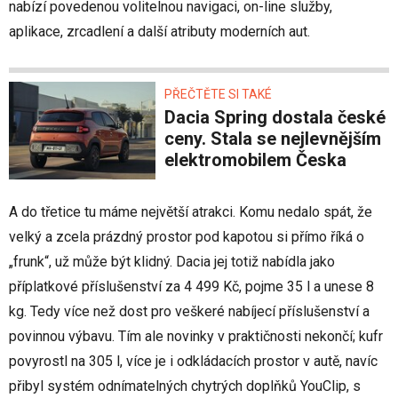
nabízí povedenou volitelnou navigaci, on-line služby,
aplikace, zrcadlení a další atributy moderních aut.
PŘEČTĚTE SI TAKÉ
Dacia Spring dostala české
ceny. Stala se nejlevnějším
elektromobilem Česka
A do třetice tu máme největší atrakci. Komu nedalo spát, že
velký a zcela prázdný prostor pod kapotou si přímo říká o
„frunk“, už může být klidný. Dacia jej totiž nabídla jako
příplatkové příslušenství za 4 499 Kč, pojme 35 l a unese 8
kg. Tedy více než dost pro veškeré nabíjecí příslušenství a
povinnou výbavu. Tím ale novinky v praktičnosti nekončí; kufr
povyrostl na 305 l, více je i odkládacích prostor v autě, navíc
přibyl systém odnímatelných chytrých doplňků YouClip, s