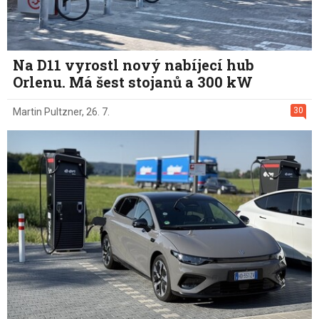
Na D11 vyrostl nový nabíjecí hub
Orlenu. Má šest stojanů a 300 kW
30
Martin Pultzner
,
26. 7.