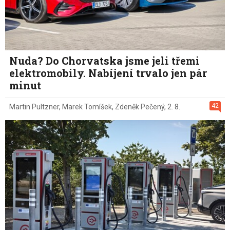
Nuda? Do Chorvatska jsme jeli třemi
elektromobily. Nabíjení trvalo jen pár
minut
42
Martin Pultzner
,
Marek Tomíšek
,
Zdeněk Pečený
,
2. 8.