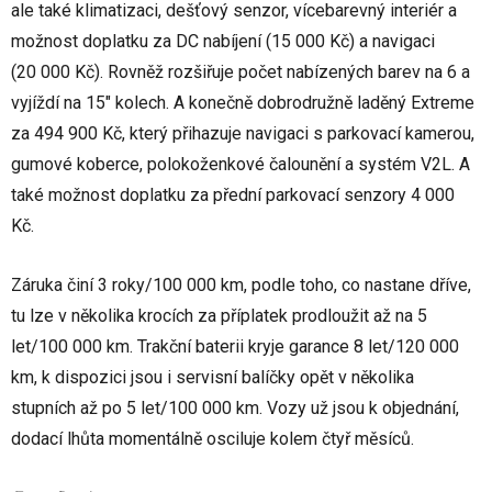
ale také klimatizaci, dešťový senzor, vícebarevný interiér a
možnost doplatku za DC nabíjení (15 000 Kč) a navigaci
(20 000 Kč). Rovněž rozšiřuje počet nabízených barev na 6 a
vyjíždí na 15" kolech. A konečně dobrodružně laděný Extreme
za 494 900 Kč, který přihazuje navigaci s parkovací kamerou,
gumové koberce, polokoženkové čalounění a systém V2L. A
také možnost doplatku za přední parkovací senzory 4 000
Kč.
Záruka činí 3 roky/100 000 km, podle toho, co nastane dříve,
tu lze v několika krocích za příplatek prodloužit až na 5
let/100 000 km. Trakční baterii kryje garance 8 let/120 000
km, k dispozici jsou i servisní balíčky opět v několika
stupních až po 5 let/100 000 km. Vozy už jsou k objednání,
dodací lhůta momentálně osciluje kolem čtyř měsíců.