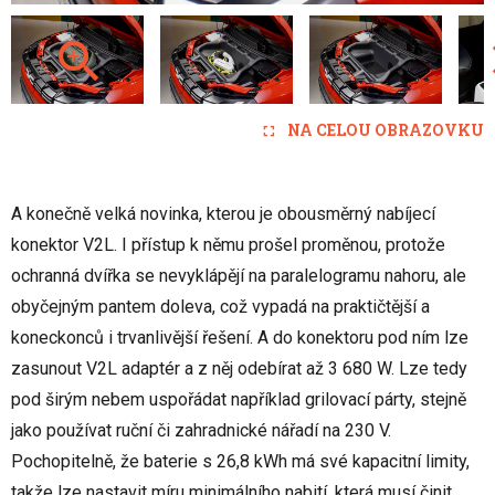
NA CELOU OBRAZOVKU
A konečně velká novinka, kterou je obousměrný nabíjecí
konektor V2L. I přístup k němu prošel proměnou, protože
ochranná dvířka se nevyklápějí na paralelogramu nahoru, ale
obyčejným pantem doleva, což vypadá na praktičtější a
koneckonců i trvanlivější řešení. A do konektoru pod ním lze
zasunout V2L adaptér a z něj odebírat až 3 680 W. Lze tedy
pod širým nebem uspořádat například grilovací párty, stejně
jako používat ruční či zahradnické nářadí na 230 V.
Pochopitelně, že baterie s 26,8 kWh má své kapacitní limity,
takže lze nastavit míru minimálního nabití, která musí činit