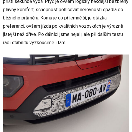
příští sekundě vydá. Pryč je ovšem logicky někdejší bezbřehý
plavný komfort, schopnost pohlcovat nerovnosti spadla do
běžného průměru. Komu je co příjemnější, je otázka
preferencí, ovšem jízda po kvalitních vozovkách je výrazně
jistější než dříve. Po dálnici jsme nejeli, ale při dalším testu
rádi stabilitu vyzkoušíme i tam.