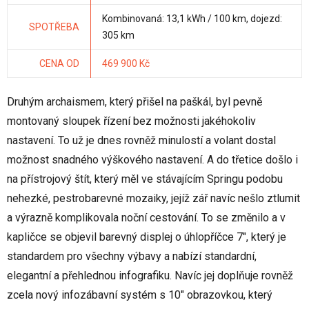
Kombinovaná: 13,1 kWh / 100 km, dojezd:
SPOTŘEBA
305 km
CENA OD
469 900 Kč
Druhým archaismem, který přišel na paškál, byl pevně
montovaný sloupek řízení bez možnosti jakéhokoliv
nastavení. To už je dnes rovněž minulostí a volant dostal
možnost snadného výškového nastavení. A do třetice došlo i
na přístrojový štít, který měl ve stávajícím Springu podobu
nehezké, pestrobarevné mozaiky, jejíž zář navíc nešlo ztlumit
a výrazně komplikovala noční cestování. To se změnilo a v
kapličce se objevil barevný displej o úhlopříčce 7", který je
standardem pro všechny výbavy a nabízí standardní,
elegantní a přehlednou infografiku. Navíc jej doplňuje rovněž
zcela nový infozábavní systém s 10" obrazovkou, který