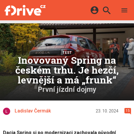
TESTY
ELEKTROMOBILY
Přihlášení a registrace pomocí:
HYBRIDY
KATALOG
E-MOTORSPORT
Facebook
Google
MAPA STANIC
OSTATNÍ
TEST
VIDEA
Inovovaný Spring na
Twitter
Apple
Microsoft
SERIÁLY
DALŠÍ
českém trhu. Je hezčí,
levnější a má „frunk“
První jízdní dojmy
Ladislav Čermák
23. 10. 2024
15
Dacia Spring si po modernizaci zachovala původní