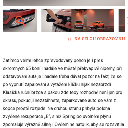
NA CELOU OBRAZOVKU
Zatímco velmi lehce zpřevodovaný pohon je i přes
skromných 65 koní i nadále ve městě překvapivě čiperný, při
odstavování auta je i nadále třeba dávat pozor na fakt, že se
po vypnutí zapalování a vytažení klíčku nijak nezabrzdí.
Klasická ruční brzda s pákou zde tedy rozhodně není jen pro
okrasu, pokud ji nezatáhnete, zaparkované auto se vám z
kopce prostě rozjede. Na druhou stranu přibyla poloha
zvýšené rekuperace „B“, s níž Spring po uvolnění plynu
zpomaluje výrazně silněji. Ovšem ne natolik, aby se rozsvítila