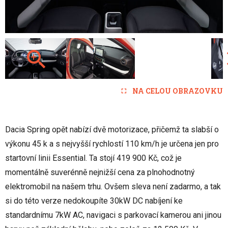
NA CELOU OBRAZOVKU
Dacia Spring opět nabízí dvě motorizace, přičemž ta slabší o
výkonu 45 k a s nejvyšší rychlostí 110 km/h je určena jen pro
startovní linii Essential. Ta stojí 419 900 Kč, což je
momentálně suverénně nejnižší cena za plnohodnotný
elektromobil na našem trhu. Ovšem sleva není zadarmo, a tak
si do této verze nedokoupíte 30kW DC nabíjení ke
standardnímu 7kW AC, navigaci s parkovací kamerou ani jinou