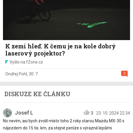
K zemi hleď. K čemu je na kole dobrý
laserový projektor?
Vyšlo na fZone.cz
2
Ondřej Pohl
,
30. 7.
DISKUZE KE ČLÁNKU
Josef L
3
23. 10. 2024 22:34
No nevím, asi bych zvolil místo toho 2 roky starou Mazdu MX-30 s
nájezdem do 15 tis. km, za stejné peníze s výrazně lepšími