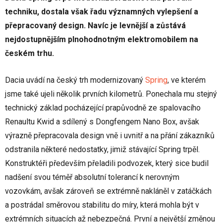
techniku, dostala však řadu významných vylepšení a
přepracovaný design. Navíc je levnější a zůstává
nejdostupnějším plnohodnotným elektromobilem na
českém trhu.
Dacia uvádí na český trh modernizovaný
Spring
, ve kterém
jsme také ujeli několik prvních kilometrů. Ponechala mu stejný
technický základ pocházející prapůvodně ze spalovacího
Renaultu Kwid a sdílený s Dongfengem Nano Box, avšak
výrazně přepracovala design vně i uvnitř a na přání zákazníků
odstranila některé nedostatky, jimiž stávající Spring trpěl.
Konstruktéři především přeladili podvozek, který sice budil
nadšení svou téměř absolutní tolerancí k nerovným
vozovkám, avšak zároveň se extrémně nakláněl v zatáčkách
a postrádal směrovou stabilitu do míry, která mohla být v
extrémních situacích až nebezpečná. První a největší změnou