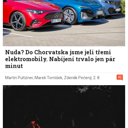
Nuda? Do Chorvatska jsme jeli třemi
elektromobily. Nabíjení trvalo jen pár
minut
42
Martin Pultzner
,
Marek Tomíšek
,
Zdeněk Pečený
,
2. 8.