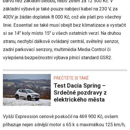
barvu než základní bělobu, nebo zeleň za 12 500 Kč. V
základní výbavě je také pouze nabíjecí kabel na 230 V, za
400V je žádán doplatek 8 000 Kč, což ale platí pro všechny
linie. Essential se také musí obejít bez klimatizace a vystačit
si se 14" koly místo 15" u všech ostatních verzí. Na druhou
stranu, nechybí dálkově ovládaný centrál, světelný senzor,
zadní parkovací senzory, multimédia Media Control či
vylepšená bezpečnostní výbava plnící standard GSR2.
PŘEČTĚTE SI TAKÉ
Test Dacia Spring –
Srdečné pozdravy z
elektrického města
Vyšší Expression cenově poskočil na 469 900 Kč, ovšem
přihazuje nejen silnější motor s 65 k s maximálkou 125 km/h,