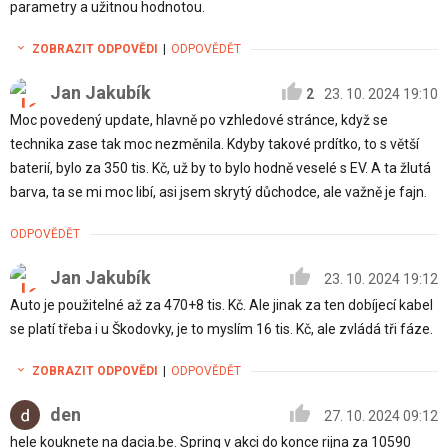
parametry a užitnou hodnotou.
ZOBRAZIT ODPOVĚDI
|
ODPOVĚDĚT
Jan Jakubík
2
23. 10. 2024 19:10
Moc povedený update, hlavně po vzhledové stránce, když se
technika zase tak moc nezměnila. Kdyby takové prdítko, to s větší
baterií, bylo za 350 tis. Kč, už by to bylo hodně veselé s EV. A ta žlutá
barva, ta se mi moc libí, asi jsem skrytý důchodce, ale važně je fajn.
ODPOVĚDĚT
Jan Jakubík
23. 10. 2024 19:12
Auto je použitelné až za 470+8 tis. Kč. Ale jinak za ten dobíjecí kabel
se platí třeba i u Škodovky, je to myslím 16 tis. Kč, ale zvládá tři fáze.
ZOBRAZIT ODPOVĚDI
|
ODPOVĚDĚT
den
27. 10. 2024 09:12
hele kouknete na dacia.be. Spring v akci do konce rijna za 10590