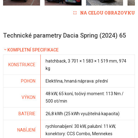
NA CELOU OBRAZOVKU
Technické parametry Dacia Spring (2024) 65
KOMPLETNÍ SPECIFIKACE
hatchback, 3 701 × 1 583 × 1 519 mm, 974
KONSTRUKCE
kg
POHON
Elektřina, hnaná náprava: přední
48 kW, 65 koní, točivý moment: 113 Nm /
VÝKON
500 ot/min
BATERIE
26,8 kWh (25 kWh využitelná kapacita)
rychlonabíjení: 30 kW, palubní: 11 kW,
NABÍJENÍ
konektory: CCS Combo, Mennekes