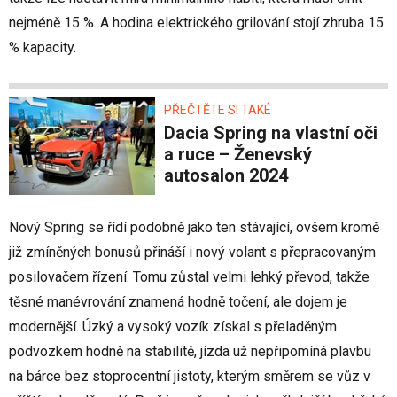
nejméně 15 %. A hodina elektrického grilování stojí zhruba 15
% kapacity.
PŘEČTĚTE SI TAKÉ
Dacia Spring na vlastní oči
a ruce – Ženevský
autosalon 2024
Nový Spring se řídí podobně jako ten stávající, ovšem kromě
již zmíněných bonusů přináší i nový volant s přepracovaným
posilovačem řízení. Tomu zůstal velmi lehký převod, takže
těsné manévrování znamená hodně točení, ale dojem je
modernější. Úzký a vysoký vozík získal s přeladěným
podvozkem hodně na stabilitě, jízda už nepřipomíná plavbu
na bárce bez stoprocentní jistoty, kterým směrem se vůz v