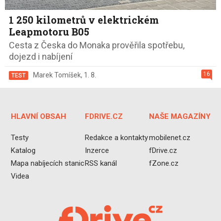
1 250 kilometrů v elektrickém
Leapmotoru B05
Cesta z Česka do Monaka prověřila spotřebu,
dojezd i nabíjení
16
Marek Tomíšek
,
1. 8.
TEST
HLAVNÍ OBSAH
FDRIVE.CZ
NAŠE MAGAZÍNY
Testy
Redakce a kontakty
mobilenet.cz
Katalog
Inzerce
fDrive.cz
Mapa nabíjecích stanic
RSS kanál
fZone.cz
Videa