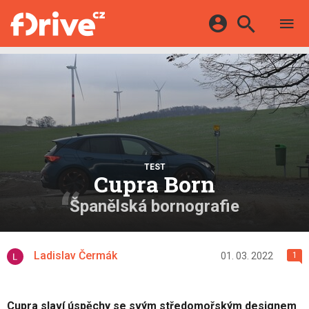
TESTY
ELEKTROMOBILY
Přihlášení a registrace pomocí:
HYBRIDY
KATALOG
E-MOTORSPORT
Facebook
Google
MAPA STANIC
OSTATNÍ
VIDEA
Twitter
Apple
Microsoft
SERIÁLY
DALŠÍ
TEST
Cupra Born
Španělská bornografie
Ladislav Čermák
01. 03. 2022
1
Cupra slaví úspěchy se svým středomořským designem