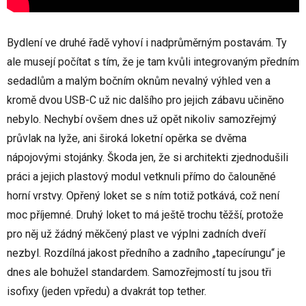
Bydlení ve druhé řadě vyhoví i nadprůměrným postavám. Ty
ale musejí počítat s tím, že je tam kvůli integrovaným předním
sedadlům a malým bočním oknům nevalný výhled ven a
kromě dvou USB-C už nic dalšího pro jejich zábavu učiněno
nebylo. Nechybí ovšem dnes už opět nikoliv samozřejmý
průvlak na lyže, ani široká loketní opěrka se dvěma
nápojovými stojánky. Škoda jen, že si architekti zjednodušili
práci a jejich plastový modul vetknuli přímo do čalouněné
horní vrstvy. Opřený loket se s ním totiž potkává, což není
moc příjemné. Druhý loket to má ještě trochu těžší, protože
pro něj už žádný měkčený plast ve výplni zadních dveří
nezbyl. Rozdílná jakost předního a zadního „tapecírungu“ je
dnes ale bohužel standardem. Samozřejmostí tu jsou tři
isofixy (jeden vpředu) a dvakrát top tether.