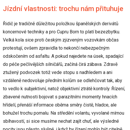
Jízdní vlastnosti: trochu nám přituhuje
Řidič je tradičně důležitou položkou španělských derivátů
koncernové techniky a pro Cupru Born to platí bezezbytku.
Velká kola sice proti českým zjizveným vozovkám občas
protestují, ovšem zpravidla to nekončí nebezpečným
odskočením od asfaltu. A pokud najedete na úsek, spadající
do péče pečlivějších silničářů, začíná čirá zábava. Zdravě
ztužený podvozek totiž vede stopu s nadhledem a ani
vzdáleně nedovoluje předním kolům se odlehčovat tak, aby
to vedlo k subjektivní, natož objektivní ztrátě kontroly. Řízení,
zbavené nutnosti bojovat s parazitními momenty hnacích
hřídelí, přenáší informace oběma směry čistě, hladce, ale
bohužel trochu pomalu. Na středění volantu, vyvolané mírnou
sbíhavostí, si sice musíme nechat zajít chuť, ale výsledné
pocity jsou přesto slušné, i když by řízení mohlo být citelně