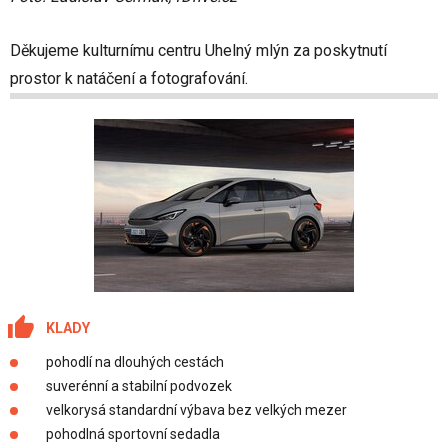
Děkujeme kulturnímu centru Uhelný mlýn za poskytnutí
prostor k natáčení a fotografování.
KLADY
pohodlí na dlouhých cestách
suverénní a stabilní podvozek
velkorysá standardní výbava bez velkých mezer
pohodlná sportovní sedadla