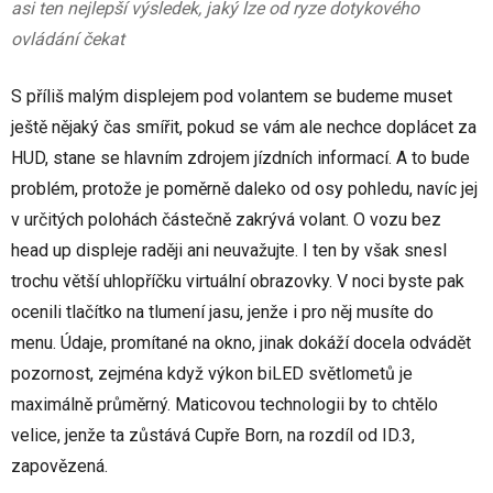
asi ten nejlepší výsledek, jaký lze od ryze dotykového
ovládání čekat
S příliš malým displejem pod volantem se budeme muset
ještě nějaký čas smířit, pokud se vám ale nechce doplácet za
HUD, stane se hlavním zdrojem jízdních informací. A to bude
problém, protože je poměrně daleko od osy pohledu, navíc jej
v určitých polohách částečně zakrývá volant. O vozu bez
head up displeje raději ani neuvažujte. I ten by však snesl
trochu větší uhlopříčku virtuální obrazovky. V noci byste pak
ocenili tlačítko na tlumení jasu, jenže i pro něj musíte do
menu. Údaje, promítané na okno, jinak dokáží docela odvádět
pozornost, zejména když výkon biLED světlometů je
maximálně průměrný. Maticovou technologii by to chtělo
velice, jenže ta zůstává Cupře Born, na rozdíl od ID.3,
zapovězená.