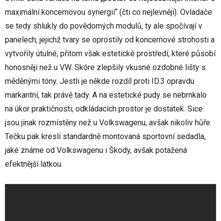
maximální koncernovou synergií“ (čti co nejlevněji). Ovladače
se tedy shlukly do povědomých modulů, ty ale spočívají v
panelech, jejichž tvary se oprostily od koncernové strohosti a
vytvořily útulné, přitom však estetické prostředí, které působí
honosněji než u VW. Skóre zlepšily vkusné ozdobné lišty s
měděnými tóny. Jestli je někde rozdíl proti ID.3 opravdu
markantní, tak právě tady. A na estetické pudy se nebrnkalo
na úkor praktičnosti; odkládacích prostor je dostatek. Sice
jsou jinak rozmístěny než u Volkswagenu, avšak nikoliv hůře.
Tečku pak kreslí standardně montovaná sportovní sedadla,
jaké známe od Volkswagenu i Škody, avšak potažená
efektnější látkou.