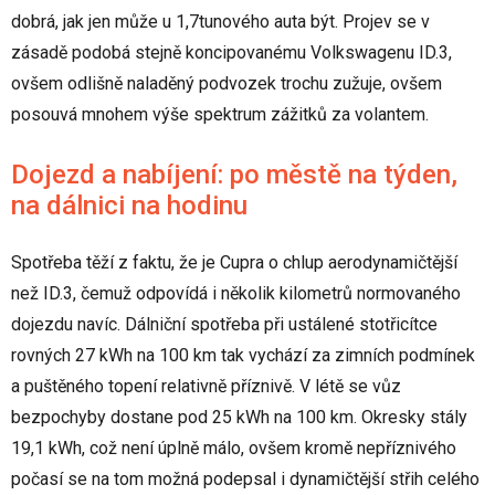
dobrá, jak jen může u 1,7tunového auta být. Projev se v
zásadě podobá stejně koncipovanému Volkswagenu ID.3,
ovšem odlišně naladěný podvozek trochu zužuje, ovšem
posouvá mnohem výše spektrum zážitků za volantem.
Dojezd a nabíjení: po městě na týden,
na dálnici na hodinu
Spotřeba těží z faktu, že je Cupra o chlup aerodynamičtější
než ID.3, čemuž odpovídá i několik kilometrů normovaného
dojezdu navíc. Dálniční spotřeba při ustálené stotřicítce
rovných 27 kWh na 100 km tak vychází za zimních podmínek
a puštěného topení relativně příznivě. V létě se vůz
bezpochyby dostane pod 25 kWh na 100 km. Okresky stály
19,1 kWh, což není úplně málo, ovšem kromě nepříznivého
počasí se na tom možná podepsal i dynamičtější střih celého