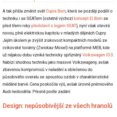
A tak přišla změnit svět
Cupra Born
, která se později podělí o
techniku i se SEATem (ostatně výchozí
koncept El Born
se
před třemi roky
představil s logem SEAT
), nyní však otevírá
novou, plně elektrickou kapitolu v mladých dějinách Cupry.
Jejím úkolem je zvýšit ziskovost kompaktních modelů ze
cvikovské továrny (Zwickau-Mosel) na platformě MEB, kde
už nějakou dobu vzniká technicky spřízněný
Volkswagen ID.3
.
Nabízí shodnou techniku jako masové Volkswageny, avšak
zbavenou kompromisů v naladění a oblečenou do
působivého overalu se spoustou ozdob v charakteristické
měděné barvě. Cena poskočila výš, avšak úrovně prémiového
Audi nedosáhla. Přesně podle zadání.
Design: nepůsobivější ze všech hranolů