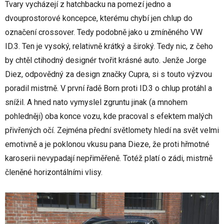
Tvary vycházejí z hatchbacku na pomezí jedno a
dvouprostorové koncepce, kterému chybí jen chlup do
označení crossover. Tedy podobně jako u zmíněného VW
ID.3. Ten je vysoký, relativně krátký a široký. Tedy nic, z čeho
by chtěl ctihodný designér tvořit krásné auto. Jenže Jorge
Diez, odpovědný za design značky Cupra, si s touto výzvou
poradil mistrně. V první řadě Born proti ID.3 o chlup protáhl a
snížil. A hned nato vymyslel zgruntu jinak (a mnohem
pohledněji) oba konce vozu, kde pracoval s efektem malých
přivřených očí. Zejména přední světlomety hledí na svět velmi
emotivně a je poklonou vkusu pana Dieze, že proti hřmotné
karoserii nevypadají nepřiměřeně. Totéž platí o zádi, mistrně
členěné horizontálními vlisy.