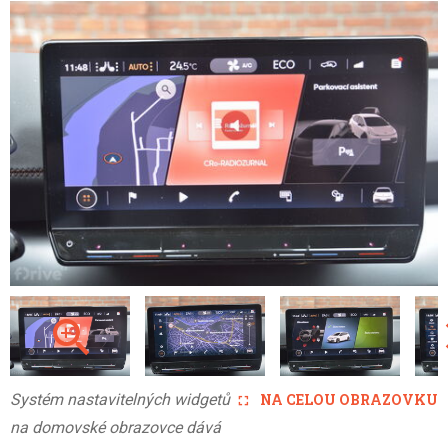
Systém nastavitelných widgetů
NA CELOU OBRAZOVKU
na domovské obrazovce dává