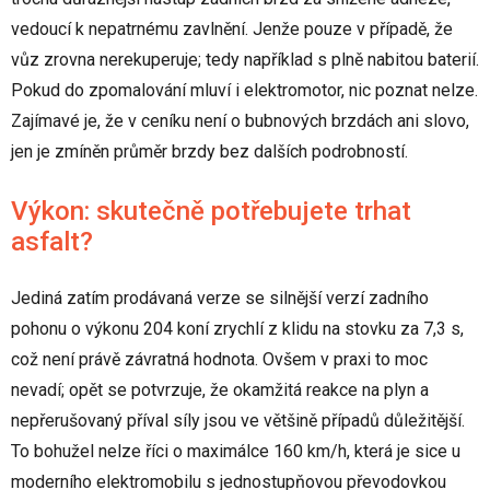
vedoucí k nepatrnému zavlnění. Jenže pouze v případě, že
vůz zrovna nerekuperuje; tedy například s plně nabitou baterií.
Pokud do zpomalování mluví i elektromotor, nic poznat nelze.
Zajímavé je, že v ceníku není o bubnových brzdách ani slovo,
jen je zmíněn průměr brzdy bez dalších podrobností.
Výkon: skutečně potřebujete trhat
asfalt?
Jediná zatím prodávaná verze se silnější verzí zadního
pohonu o výkonu 204 koní zrychlí z klidu na stovku za 7,3 s,
což není právě závratná hodnota. Ovšem v praxi to moc
nevadí; opět se potvrzuje, že okamžitá reakce na plyn a
nepřerušovaný příval síly jsou ve většině případů důležitější.
To bohužel nelze říci o maximálce 160 km/h, která je sice u
moderního elektromobilu s jednostupňovou převodovkou