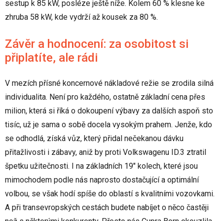
sestup k 85 kW, posléze ještě níže. Kolem 60 % klesne ke
zhruba 58 kW, kde vydrží až kousek za 80 %.
Závěr a hodnocení: za osobitost si
připlatíte, ale rádi
V mezích přísné koncernové nákladové režie se zrodila silná
individualita. Není pro každého, ostatně základní cena přes
milion, která si říká o dokoupení výbavy za dalších aspoň sto
tisíc, už je sama o sobě docela vysokým prahem. Jenže, kdo
se odhodlá, získá vůz, který přidal nečekanou dávku
přitažlivosti i zábavy, aniž by proti Volkswagenu ID.3 ztratil
špetku užitečnosti. I na základních 19" kolech, které jsou
mimochodem podle nás naprosto dostačující a optimální
volbou, se však hodí spíše do oblastí s kvalitními vozovkami.
A při transevropských cestách budete nabíjet o něco častěji