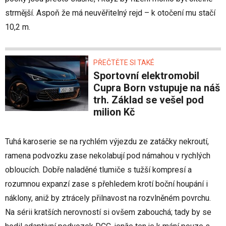
strmější. Aspoň že má neuvěřitelný rejd – k otočení mu stačí
10,2 m.
PŘEČTĚTE SI TAKÉ
Sportovní elektromobil
Cupra Born vstupuje na náš
trh. Základ se vešel pod
milion Kč
Tuhá karoserie se na rychlém výjezdu ze zatáčky nekroutí,
ramena podvozku zase nekolabují pod námahou v rychlých
obloucích. Dobře naladěné tlumiče s tužší kompresí a
rozumnou expanzí zase s přehledem krotí boční houpání i
náklony, aniž by ztrácely přilnavost na rozvlněném povrchu.
Na sérii kratších nerovností si ovšem zabouchá; tady by se