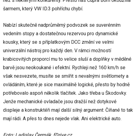
než s některými konkurenty. Přesto nás Cupra Born okouzlila
šarmem, který VW ID.3 pohříchu chybí.
Nabízí skutečně nadprůměrný podvozek se suverénním
vedením stopy a dostatečnou rezervou pro dynamické
kousky, který se s příplatkovým DCC změní ve velmi
univerzální nástroj pro každý den. V rámci možností
krabicovitých proporcí mu to velice sluší a doplňky v měděné
barvě jsou neokoukané i efektní. Rychleji než 160 km/h se
však nesvezete, musíte se smířit s nevalnými světlomety a
ovládáním, které je sice maximálně logické, přesto by hodně
potřebovalo aspoň několik tlačítek. Jako třeba u Škodovky.
Jenže mechanické ovladače jsou dražší než dotykové
displeje a konstruktéři mají další silný argument: Číňané to tak
mají rádi. A přes to dnes nejede vlak. Ani elektrické auto.
Foto: Ladislav Čermák, fDrive.cz