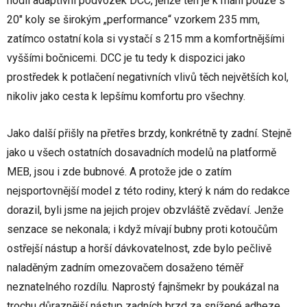
hodil adaptivní podvozek DCC, jenže ten je k mání pouze s
20" koly se širokým „performance“ vzorkem 235 mm,
zatímco ostatní kola si vystačí s 215 mm a komfortnějšími
vyššími bočnicemi. DCC je tu tedy k dispozici jako
prostředek k potlačení negativních vlivů těch největších kol,
nikoliv jako cesta k lepšímu komfortu pro všechny.
Jako další přišly na přetřes brzdy, konkrétně ty zadní. Stejně
jako u všech ostatních dosavadních modelů na platformě
MEB, jsou i zde bubnové. A protože jde o zatím
nejsportovnější model z této rodiny, který k nám do redakce
dorazil, byli jsme na jejich projev obzvláště zvědaví. Jenže
senzace se nekonala; i když mívají bubny proti kotoučům
ostřejší nástup a horší dávkovatelnost, zde bylo pečlivě
naladěným zadním omezovačem dosaženo téměř
neznatelného rozdílu. Naprostý fajnšmekr by poukázal na
trochu důraznější nástup zadních brzd za snížené adheze,