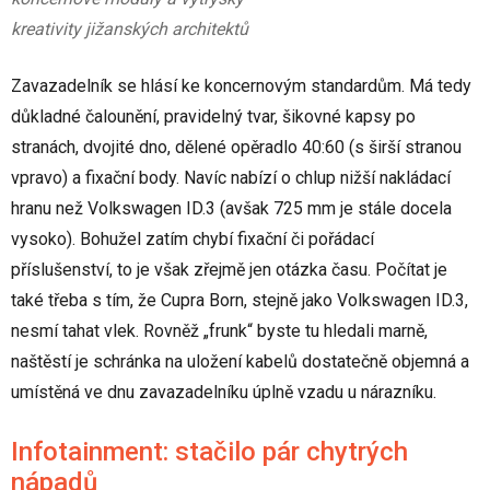
kreativity jižanských architektů
Zavazadelník se hlásí ke koncernovým standardům. Má tedy
důkladné čalounění, pravidelný tvar, šikovné kapsy po
stranách, dvojité dno, dělené opěradlo 40:60 (s širší stranou
vpravo) a fixační body. Navíc nabízí o chlup nižší nakládací
hranu než Volkswagen ID.3 (avšak 725 mm je stále docela
vysoko). Bohužel zatím chybí fixační či pořádací
příslušenství, to je však zřejmě jen otázka času. Počítat je
také třeba s tím, že Cupra Born, stejně jako Volkswagen ID.3,
nesmí tahat vlek. Rovněž „frunk“ byste tu hledali marně,
naštěstí je schránka na uložení kabelů dostatečně objemná a
umístěná ve dnu zavazadelníku úplně vzadu u nárazníku.
Infotainment: stačilo pár chytrých
nápadů