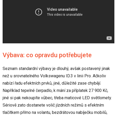
Výbava: co opravdu potřebujete
Seznam standardní výbavy je dlouhý, avšak postavený jinak
než u srovnatelného Volkswagenu ID.3 v linii Pro. Ačkoliv
nabízí řadu efektních prvků, jiné, důležité zase chybějí.
Například tepelné čerpadlo, k mání za příplatek 27 900 Kč,
jiné si pak nekoupíte vůbec, třeba maticové LED světlomety.
Sériově zato dostanete volič jízdních režimů s efektním
tlačítkem přímo na volantu, bezdrátovou nabíječku mobilů,