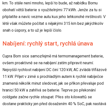
km. To stále není mnoho, lepší to bude, až nabídku Bornu
obohatí větší baterie s využitelnými 77 kWh. Jenže za tu si
připlatíte a navíc vezme autu kus jeho lehkonohé mrštnosti. V
létě však můžete počítat s nějakými 315 km bez jakýchkoliv
snah o úspory, a to už je lepší číslo.
Nabíjení: rychlý start, rychlá únava
Cupra Born sice samozřejmě má termomanagement baterie,
ovšem proaktivně se na nabíjení zatím připravit neumí.
Nejvyšší rychlost nabíjení DC činí 120 kW, AC zvládá třífázově
11 kW. Přijet v zimě s prochladlým autem k rychlé nabíječce
znamená několik minut sledovat, jak se příkon převaluje pod
hranicí 50 kW a zahřívá se baterie. Teprve po překonání
coldgate začne rychle stoupat. Přes sto kilowattů se
dostane prakticky jen před dosažením 40 % SoC, pak nastává