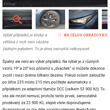
Výběr příplatků je široký a
NA CELOU OBRAZOVKU
většina z nich není vázána
žádným paketem. To je dnes nezvyklá velkorysost
Špatný ale není ani výběr příplatků. Na výběr je z různých
vzorů 19" a 20" kol, přičemž u „dvacítek“ si můžete dokonce
zvolit i mezi dvěma šířkami dezénu. Pokud ovšem zatoužíte
po šířce 235 místo 215 mm, počítejte automaticky s
příplatkem za adaptivní tlumiče DCC (celkem 53 900 Kč). To
vás ale mrzet nemusí, protože tento prvek, samostatně
prodávaný za 23 900 Kč, stejně vřele doporučujeme.
Rozmazlovat se lze dále soundsystémem BeatsAudio