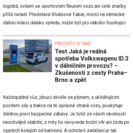
logická, ovšem se sportovním fleurem vozu ani celé značky
příliš neladí. Představa tříválcové Fabie, mizící na německé
dálnici kdesi daleko vpředu, může být pro někoho frustrující.
PŘEČTĚTE SI TAKÉ
Test Jaká je reálná
spotřeba Volkswagenu ID.3
v dálničním provozu? –
Zkušenosti z cesty Praha–
Brno a zpět
Každopádně vůz, jdoucí skvěle za plynem, s uklidňujícím
pocitem síly a trakce na té správné straně vozu, poskytuje
štědrou porci bezpečné zábavy. Je totiž za všech okolností
neochvějně stabilní, z míry ho nevyvede boční vítr ani jízda po
vyjetých kolejích od kamionů. A ochota k zatáčení je tak