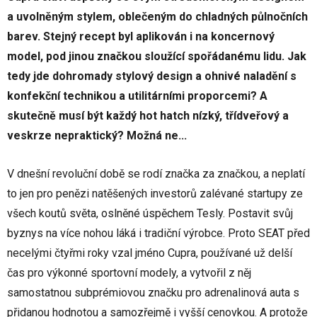
a uvolněným stylem, oblečeným do chladných půlnočních
barev. Stejný recept byl aplikován i na koncernový
model, pod jinou značkou sloužící spořádanému lidu. Jak
tedy jde dohromady stylový design a ohnivé naladění s
konfekční technikou a utilitárními proporcemi? A
skutečně musí být každý hot hatch nízký, třídveřový a
veskrze nepraktický? Možná ne...
V dnešní revoluční době se rodí značka za značkou, a neplatí
to jen pro penězi natěšených investorů zalévané startupy ze
všech koutů světa, oslněné úspěchem Tesly. Postavit svůj
byznys na více nohou láká i tradiční výrobce. Proto SEAT před
necelými čtyřmi roky vzal jméno Cupra, používané už delší
čas pro výkonné sportovní modely, a vytvořil z něj
samostatnou subprémiovou značku pro adrenalinová auta s
přidanou hodnotou a samozřejmě i vyšší cenovkou. A protože