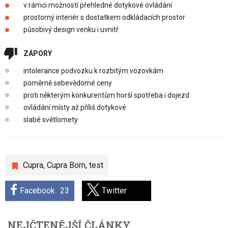
v rámci možností přehledné dotykové ovládání
prostorný interiér s dostatkem odkládacích prostor
působivý design venku i uvnitř
ZÁPORY
intolerance podvozku k rozbitým vozovkám
poměrně sebevědomé ceny
proti některým konkurentům horší spotřeba i dojezd
ovládání místy až příliš dotykové
slabé světlomety
Cupra
,
Cupra Born
,
test
Facebook
23
Twitter
NEJČTENĚJŠÍ ČLÁNKY