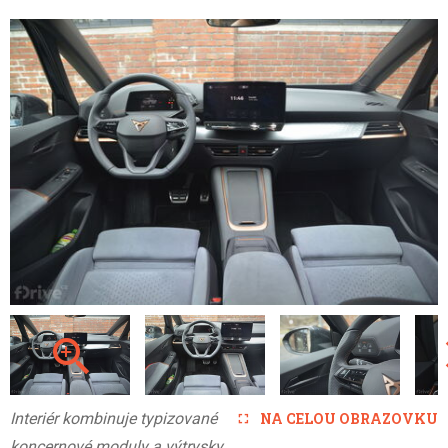
Interiér kombinuje typizované
NA CELOU OBRAZOVKU
koncernové moduly a výtrysky