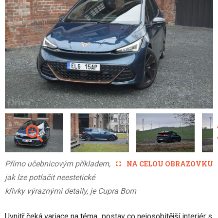
Přímo učebnicovým příkladem,
NA CELOU OBRAZOVKU
jak lze potlačit neestetické
křivky výraznými detaily, je Cupra Born
Uvnitř čeká variace na téma „postav co nejosobitější interiér s