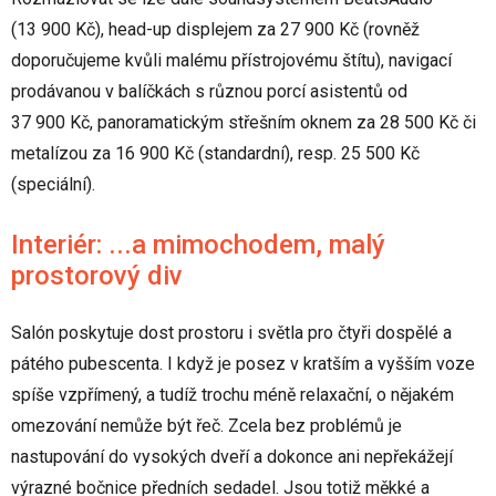
(13 900 Kč), head-up displejem za 27 900 Kč (rovněž
doporučujeme kvůli malému přístrojovému štítu), navigací
prodávanou v balíčkách s různou porcí asistentů od
37 900 Kč, panoramatickým střešním oknem za 28 500 Kč či
metalízou za 16 900 Kč (standardní), resp. 25 500 Kč
(speciální).
Interiér: ...a mimochodem, malý
prostorový div
Salón poskytuje dost prostoru i světla pro čtyři dospělé a
pátého pubescenta. I když je posez v kratším a vyšším voze
spíše vzpřímený, a tudíž trochu méně relaxační, o nějakém
omezování nemůže být řeč. Zcela bez problémů je
nastupování do vysokých dveří a dokonce ani nepřekážejí
výrazné bočnice předních sedadel. Jsou totiž měkké a