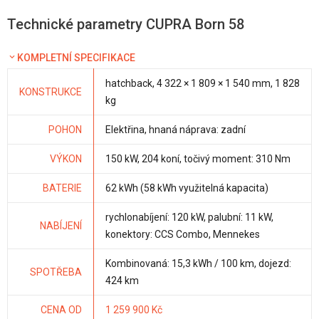
Technické parametry CUPRA Born 58
KOMPLETNÍ SPECIFIKACE
hatchback, 4 322 × 1 809 × 1 540 mm, 1 828
KONSTRUKCE
kg
POHON
Elektřina, hnaná náprava: zadní
VÝKON
150 kW, 204 koní, točivý moment: 310 Nm
BATERIE
62 kWh (58 kWh využitelná kapacita)
rychlonabíjení: 120 kW, palubní: 11 kW,
NABÍJENÍ
konektory: CCS Combo, Mennekes
Kombinovaná: 15,3 kWh / 100 km, dojezd:
SPOTŘEBA
424 km
CENA OD
1 259 900 Kč