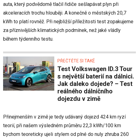
auta, který podvědomě tlačil řidiče sešlapávat plyn při
akceleracích trochu hlouběji. A konečně o městských 20,7
kWh to platí rovněž. Při nejbližší příležitosti test zopakujeme
za příznivějších klimatických podmínek, než jaké vládly
během týdenního testu.
PŘEČTĚTE SI TAKÉ
Test Volkswagen ID.3 Tour
s největší baterií na dálnici.
Jak daleko dojede? – Test
reálného dálničního
dojezdu v zimě
Přinejmenším v zimě je tedy udávaný dojezd 424 km ryzí
teorií, při našem výsledném průměru 22,3 kWh/100 km
bychom teoreticky ujeli stylem od plné do nuly zhruba 260