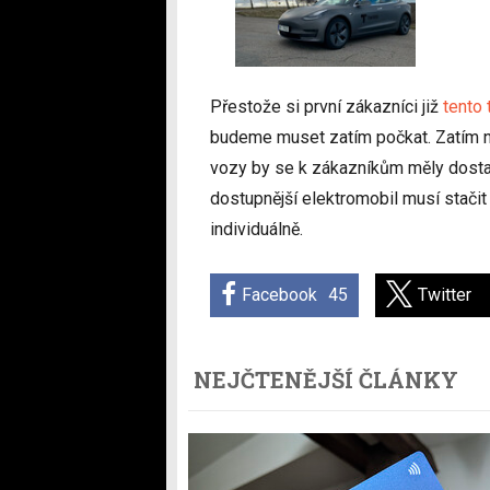
Přestože si první zákazníci již
tento
budeme muset zatím počkat. Zatím n
vozy by se k zákazníkům měly dost
dostupnější elektromobil musí stači
individuálně.
Facebook
45
Twitter
NEJČTENĚJŠÍ ČLÁNKY