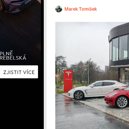
Hyundai
Hyundai
Kia
Kia
Marek Tomíšek
Mercedes-Benz
Lexus
Peugeot
Mercede
Renault
Renault
Škoda
Škoda
Tesla
Toyota
Volkswagen
Volkswa
Ostatní
Volvo
Ostatní