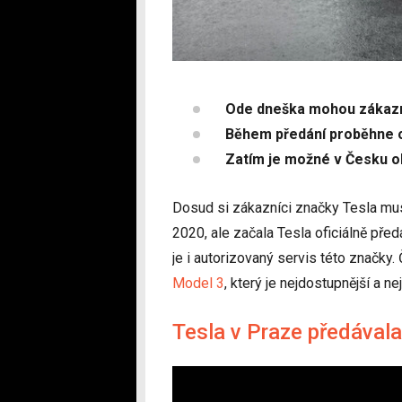
Ode dneška mohou zákazní
Během předání proběhne o
Zatím je možné v Česku o
Dosud si zákazníci značky Tesla muse
2020, ale začala Tesla oficiálně p
je i autorizovaný servis této značky
Model 3
, který je nejdostupnější a ne
Tesla v Praze předával