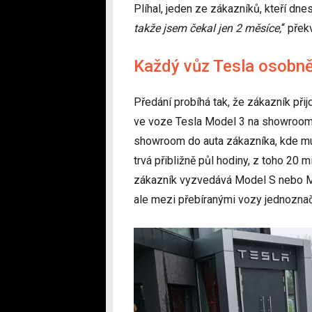
Plíhal, jeden ze zákazníků, kteří dnes 
takže jsem čekal jen 2 měsíce,
“ přek
Každý vůz Tesla osobně
Předání probíhá tak, že zákazník přij
ve voze Tesla Model 3 na showroomu
showroom do auta zákazníka, kde mu 
trvá přibližně půl hodiny, z toho 20
zákazník vyzvedává Model S nebo Mod
ale mezi přebíranými vozy jednoznač