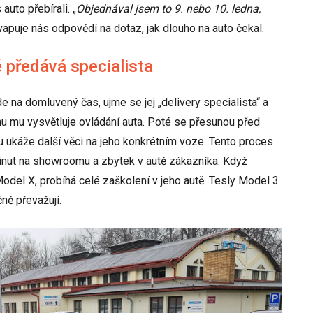
auto přebírali. „
Objednával jsem to 9. nebo 10. ledna,
vapuje nás odpovědí na dotaz, jak dlouho na auto čekal.
 předává specialista
de na domluvený čas, ujme se jej „delivery specialista“ a
 mu vysvětluje ovládání auta. Poté se přesunou před
ukáže další věci na jeho konkrétním voze. Tento proces
 minut na showroomu a zbytek v autě zákazníka. Když
el X, probíhá celé zaškolení v jeho autě. Tesly Model 3
ně převažují.