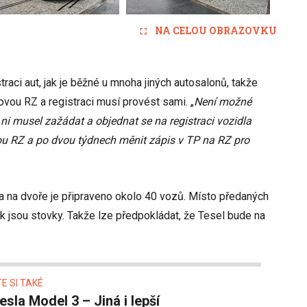
NA CELOU OBRAZOVKU
traci aut, jak je běžné u mnoha jiných autosalonů, takže
rovou RZ a registraci musí provést sami. „
Není možné
ni musel zažádat a objednat se na registraci vozidla
u RZ a po dvou týdnech měnit zápis v TP na RZ pro
t a na dvoře je připraveno okolo 40 vozů. Místo předaných
vek jsou stovky. Takže lze předpokládat, že Tesel bude na
E SI TAKÉ
Tesla Model 3 – Jiná i lepší