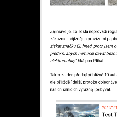
Zajímavé je, že Tesla neprovádí regis
zákazníci odjíždějí s provizorní papí
získat značku EL hned, proto jsem o 
předem, abych nemusel dávat běžno
elektromobily,
“ říká pan Plíhal.
Takto za den předají přibližně 10 au
ale přijíždějí další, protože objedná
našich silnicích výrazněji přibývat.
PŘEČTĚT
Test 