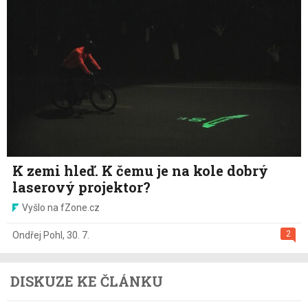
K zemi hleď. K čemu je na kole dobrý
laserový projektor?
Vyšlo na fZone.cz
2
Ondřej Pohl
,
30. 7.
DISKUZE KE ČLÁNKU