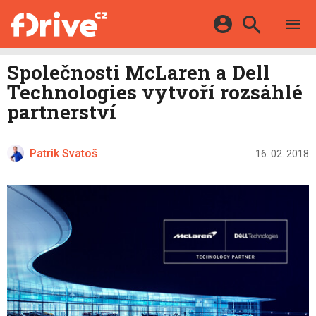
TESTY
ELEKTROMOBILY
Přihlášení a registrace pomocí:
Společnosti McLaren a Dell
HYBRIDY
KATALOG
Technologies vytvoří rozsáhlé
E-MOTORSPORT
Facebook
Google
MAPA STANIC
partnerství
OSTATNÍ
VIDEA
Twitter
Apple
Microsoft
SERIÁLY
DALŠÍ
Patrik Svatoš
16. 02. 2018