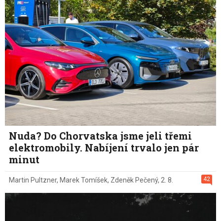
Nuda? Do Chorvatska jsme jeli třemi
elektromobily. Nabíjení trvalo jen pár
minut
42
Martin Pultzner
,
Marek Tomíšek
,
Zdeněk Pečený
,
2. 8.