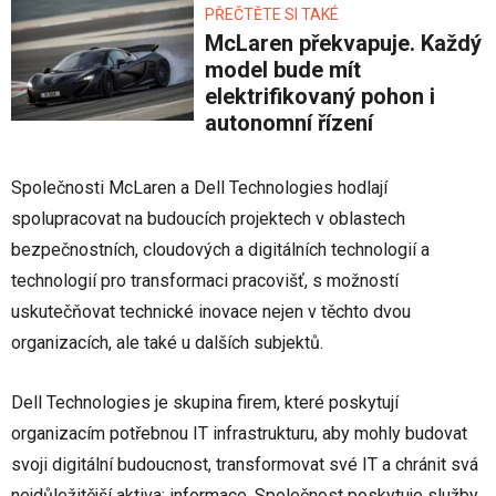
PŘEČTĚTE SI TAKÉ
McLaren překvapuje. Každý
model bude mít
elektrifikovaný pohon i
autonomní řízení
Společnosti McLaren a Dell Technologies hodlají
spolupracovat na budoucích projektech v oblastech
bezpečnostních, cloudových a digitálních technologií a
technologií pro transformaci pracovišť, s možností
uskutečňovat technické inovace nejen v těchto dvou
organizacích, ale také u dalších subjektů.
Dell Technologies je skupina firem, které poskytují
organizacím potřebnou IT infrastrukturu, aby mohly budovat
svoji digitální budoucnost, transformovat své IT a chránit svá
nejdůležitější aktiva: informace. Společnost poskytuje služby