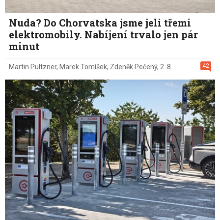
Nuda? Do Chorvatska jsme jeli třemi
elektromobily. Nabíjení trvalo jen pár
minut
42
Martin Pultzner
,
Marek Tomíšek
,
Zdeněk Pečený
,
2. 8.