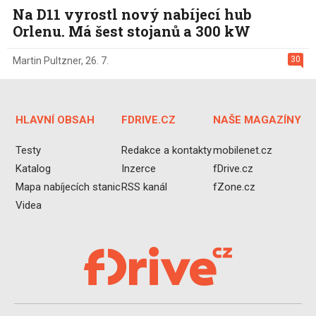
Na D11 vyrostl nový nabíjecí hub
Orlenu. Má šest stojanů a 300 kW
30
Martin Pultzner
,
26. 7.
HLAVNÍ OBSAH
FDRIVE.CZ
NAŠE MAGAZÍNY
Testy
Redakce a kontakty
mobilenet.cz
Katalog
Inzerce
fDrive.cz
Mapa nabíjecích stanic
RSS kanál
fZone.cz
Videa