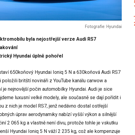
Fotografie: Hyundai
tromobilu byla nejostřejší verze Audi RS7
pakování
trický Hyundai úplně pohořel
staví 650koňový Hyundai Ioniq 5 N a 630koňová Audi RS7
položili britští novináři z YouTube kanálu carwow a
ní je nejnovější počin automobilky Hyundai. Audi je sice
jdeme luxusní velké modely, ale současně se dají pořídit i
ou z nich je model RS7, jenž nedávno dostal ostřejší
bných úprav aerodynamiky nabízí vyšší výkon a silnější
ní 2 065 kg a vlastně není divu, protože tohle je vskutku
menší Hyundai Ioniq 5 N váží 2 235 kg, což ale kompenzuje