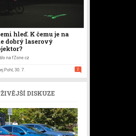
emi hleď. K čemu je na
le dobrý laserový
ojektor?
šlo na fZone.cz
2
ej Pohl
,
30. 7.
ŽIVĚJŠÍ DISKUZE