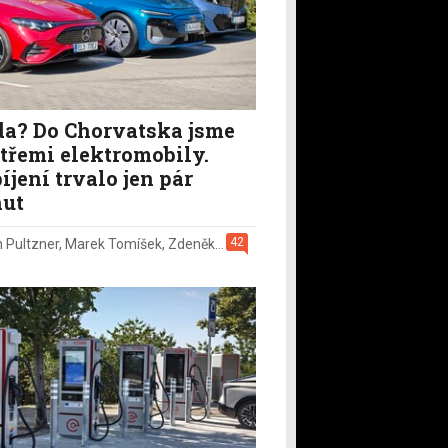
a? Do Chorvatska jsme
i třemi elektromobily.
íjení trvalo jen pár
ut
42
n Pultzner
,
Marek Tomíšek
,
Zdeněk Pečený
,
2. 8.