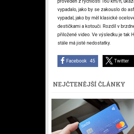
proveden z rychlosti 160 km/h, ukáz
vypadalo, jako by se zakouslo do asfa
vypadal, jako by měl klasické ocelov
destičkami a kotouči. Rozdíl v brzdn
přiložené video. Ve výsledku je tak 
stále má jisté nedostatky.
Facebook
45
Twitter
NEJČTENĚJŠÍ ČLÁNKY