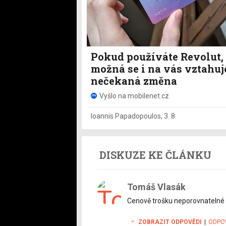
Pokud používáte Revolut,
možná se i na vás vztahuj
nečekaná změna
Vyšlo na mobilenet.cz
Ioannis Papadopoulos
,
3. 8.
DISKUZE KE ČLÁNKU
Tomáš Vlasák
Cenově trošku neporovnatelné 
ZOBRAZIT ODPOVĚDI
|
ODPO