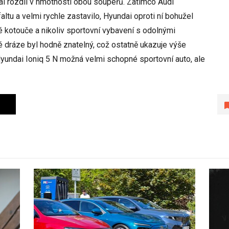
al rozdíl v hmotnosti obou soupeřů. Zatímco Audi
ltu a velmi rychle zastavilo, Hyundai oproti ní bohužel
é kotouče a nikoliv sportovní vybavení s odolnými
é dráze byl hodně znatelný, což ostatně ukazuje výše
Hyundai Ioniq 5 N možná velmi schopné sportovní auto, ale