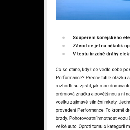
Soupeřem korejského elek
Závod se jel na několik o
V testu brzdné dráhy elek
Co se stane, když se vedle sebe po
Performance? Přesně tuhle otázku si 
rozhodli se zjistit, jak moc dominant
prémiová značka a povětšinou u ní na
vcelku zajímavé silniční rakety. Jedn
provedení Performance. To kromě dro
brzdy. Pohotovostní hmotnost vozu či
velké auto. Oproti tomu o kategorii 