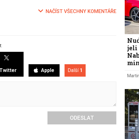
NAČÍST VŠECHNY KOMENTÁŘE
Nud
t:
jel
Nab
min
Twitter
Apple
Další
1
Marti
ODESLAT