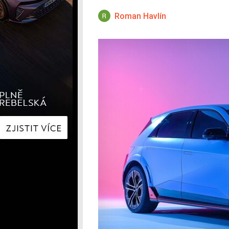
Hyundai
Hyundai
Kia
Kia
Roman Havlín
Mercedes-Benz
Lexus
Peugeot
Mercede
Renault
Renault
Škoda
Škoda
Tesla
Toyota
Volkswagen
Volkswa
Ostatní
Volvo
Ostatní