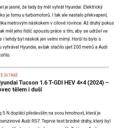
 je jasné, že tady by měl vyhrát Hyundai. Elektrický
ko je tomu u turbomotorů. I tak ale nastalo překvapení,
kolika metrovým náskokem v cílové rovince. Až druhý pokus
tak měl jeho řidič spoustu práce s tím, aby se udržel ve
le i tehdy byl náskok jen velmi mírný. Horší to bylo s
 vyhrával Hyundai, avšak stačilo ujet 200 metrů a Audi
ořilo.
E SI TAKÉ
vec tělem i duší
iq 5 N doplácí především na svou hmotnost, která je
benzinové Audi RS7. Teprve test brzdné dráhy, který byl