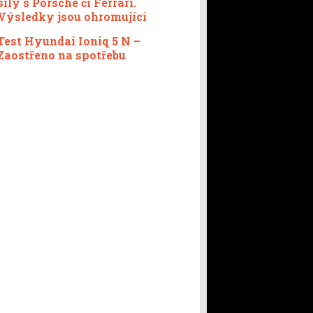
síly s Porsche či Ferrari.
Výsledky jsou ohromující
Test Hyundai Ioniq 5 N –
Zaostřeno na spotřebu