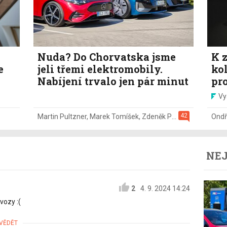
Nuda? Do Chorvatska jsme
K z
e
jeli třemi elektromobily.
ko
Nabíjení trvalo jen pár minut
pr
Vy
42
Martin Pultzner
,
Marek Tomíšek
,
Zdeněk Pečený
,
2. 8.
Ondř
NEJ
2
4. 9. 2024 14:24
vozy :(
VĚDĚT