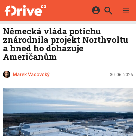
TESTY
ELEKTROMOBILY
Přihlášení a registrace pomocí:
Německá vláda potichu
HYBRIDY
KATALOG
znárodnila projekt Northvoltu
E-MOTORSPORT
Facebook
Google
MAPA STANIC
a hned ho dohazuje
OSTATNÍ
Američanům
VIDEA
Twitter
Apple
Microsoft
SERIÁLY
DALŠÍ
Marek Vacovský
30. 06. 2026