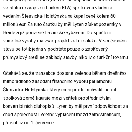
se státní rozvojovou bankou KfW, spolkovou vládou a
vedením Šlesvicka-Holštýnska na kupní ceně kolem 60
milionů eur. Za tuto částku by měl Lyten získat pozemky v
Heide a již pořízené technické vybavení. Do spuštění
samotné výroby má však projekt velmi daleko. V současném
stavu se totiž jedná v podstatě pouze o zasíťovaný
průmyslový areál se základy stavby, nikoliv o funkční továrnu.
Očekává se, že transakce dostane zelenou během dnešního
mimořádného zasedání finančního výboru parlamentu
Šlesvicka-Holštýnska, který musí prodej schválit, neboť
spolková země figuruje mezi věřiteli prostřednictvím
konvertibilních dluhopisů. Lyten by měl první odpovědnost za
chod společnosti, včetně vyplácení mezd zaměstnancům,
převzít již od 1. července.