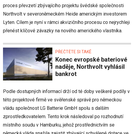
proces převzetí zbývajícího projektu švédské společnosti
Northvolt v severoněmeckém Heide americkým investorem
Lyten. Cílem je nyní v rámci akvizičního procesu co nejrychleji
přenést klíčové závazky na nového amerického vlastníka.
PŘEČTĚTE SI TAKÉ
Konec evropské bateriové
naděje, Northvolt vyhlásil
bankrot
Podle dostupných informací drží od té doby veškeré podíly v
této projektové firmě ve svěřenské správě pro německou
vládu společnost LG Batterie GmbH spolu s dalším
zprostředkovatelem. Tento krok následoval po rozhodnutí
místního soudu v Hamburku, jehož prostřednictvím se
německá vláda snažila zajistit zbývající schválené dotace ve