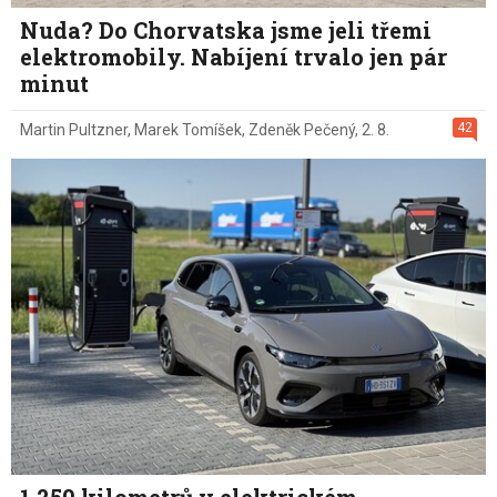
Nuda? Do Chorvatska jsme jeli třemi
elektromobily. Nabíjení trvalo jen pár
minut
42
Martin Pultzner
,
Marek Tomíšek
,
Zdeněk Pečený
,
2. 8.
1 250 kilometrů v elektrickém