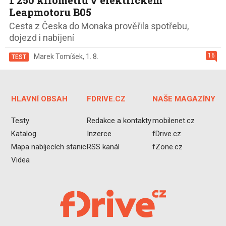
Leapmotoru B05
Cesta z Česka do Monaka prověřila spotřebu,
dojezd i nabíjení
16
Marek Tomíšek
,
1. 8.
TEST
HLAVNÍ OBSAH
FDRIVE.CZ
NAŠE MAGAZÍNY
Testy
Redakce a kontakty
mobilenet.cz
Katalog
Inzerce
fDrive.cz
Mapa nabíjecích stanic
RSS kanál
fZone.cz
Videa