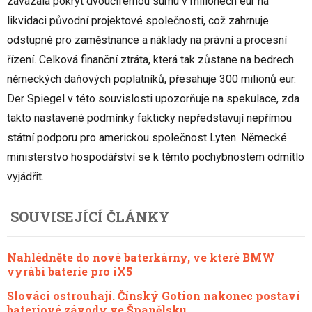
zavázala pokrýt dvoucifernou sumu v milionech eur na
likvidaci původní projektové společnosti, což zahrnuje
odstupné pro zaměstnance a náklady na právní a procesní
řízení. Celková finanční ztráta, která tak zůstane na bedrech
německých daňových poplatníků, přesahuje 300 milionů eur.
Der Spiegel v této souvislosti upozorňuje na spekulace, zda
takto nastavené podmínky fakticky nepředstavují nepřímou
státní podporu pro americkou společnost Lyten. Německé
ministerstvo hospodářství se k těmto pochybnostem odmítlo
vyjádřit.
SOUVISEJÍCÍ ČLÁNKY
Nahlédněte do nové baterkárny, ve které BMW
vyrábí baterie pro iX5
Slováci ostrouhají. Čínský Gotion nakonec postaví
bateriové závody ve Španělsku