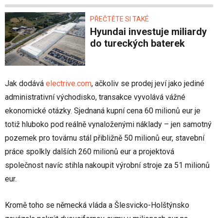
PŘEČTĚTE SI TAKÉ
Hyundai investuje miliardy
do tureckých baterek
Jak dodává
electrive.com
, ačkoliv se prodej jeví jako jediné
administrativní východisko, transakce vyvolává vážné
ekonomické otázky. Sjednaná kupní cena 60 milionů eur je
totiž hluboko pod reálně vynaloženými náklady – jen samotný
pozemek pro továrnu stál přibližně 50 milionů eur, stavební
práce spolkly dalších 260 milionů eur a projektová
společnost navíc stihla nakoupit výrobní stroje za 51 milionů
eur.
Kromě toho se německá vláda a Šlesvicko-Holštýnsko