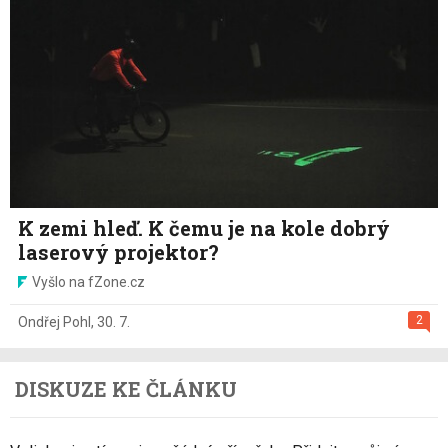
K zemi hleď. K čemu je na kole dobrý
laserový projektor?
Vyšlo na fZone.cz
2
Ondřej Pohl
,
30. 7.
DISKUZE KE ČLÁNKU