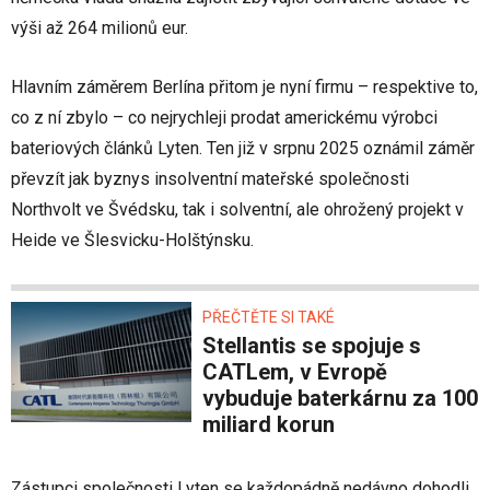
výši až 264 milionů eur.
Hlavním záměrem Berlína přitom je nyní firmu – respektive to,
co z ní zbylo – co nejrychleji prodat americkému výrobci
bateriových článků Lyten. Ten již v srpnu 2025 oznámil záměr
převzít jak byznys insolventní mateřské společnosti
Northvolt ve Švédsku, tak i solventní, ale ohrožený projekt v
Heide ve Šlesvicku-Holštýnsku.
PŘEČTĚTE SI TAKÉ
Stellantis se spojuje s
CATLem, v Evropě
vybuduje baterkárnu za 100
miliard korun
Zástupci společnosti Lyten se každopádně nedávno dohodli