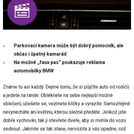
Parkovací kamera může být dobrý pomocník, ale
občas i špatný kamarád
Na možné „faux pas“ poukazuje reklama
automobilky BMW
Známe to asi každý. Dejme tomu, že si půjčíte auto od rodičů
a jedete na rande. Obléknete na sebe nejlepší možné
oblečení, učešete se, vezmete klíčky a vyrazíte. Samozřejmě
nevynecháte ani květinu, kterou slečně předáte. Jelikož jste
dobře vychován, tak ji otevřete dveře, aby si mohla do vozu
sednout. Jakmile se tak stane, nervozita z vás opadne, což