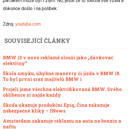
parťákem může být i zlým. No, ještě že to slečna vše vzala a
dokonce došlo i na polibek.
Zdroj:
youtube.com
SOUVISEJÍCÍ ČLÁNKY
BMW i3 v nové reklamě slouží jako „dávkovač
elektřiny“
Škola smyku, úhybné manévry či jízda v BMW i8.
To byl první sraz majitelů BMW i
Projeli jsme všechna elektrifikovaná BMW. Svého
oblíbence si najde každý
Škoda ukazuje produkční Epiq, Čína zakazuje
nebezpečné kliky – fNews
Amsterdam zakazuje reklamu na auta na benzin a
naftu