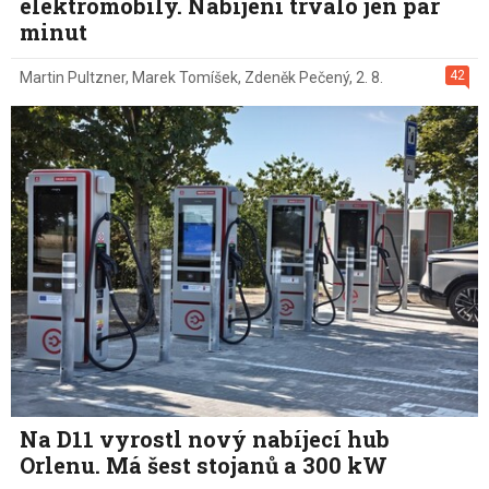
elektromobily. Nabíjení trvalo jen pár
minut
42
Martin Pultzner
,
Marek Tomíšek
,
Zdeněk Pečený
,
2. 8.
Na D11 vyrostl nový nabíjecí hub
Orlenu. Má šest stojanů a 300 kW