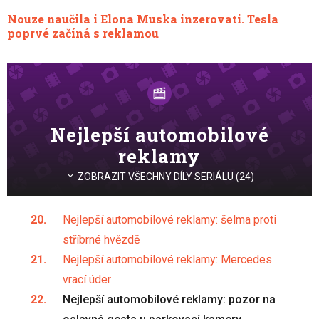
Nouze naučila i Elona Muska inzerovati. Tesla
poprvé začíná s reklamou
Nejlepší automobilové
reklamy
ZOBRAZIT VŠECHNY DÍLY SERIÁLU (24)
Nejlepší automobilové reklamy: šelma proti
stříbrné hvězdě
Nejlepší automobilové reklamy: Mercedes
vrací úder
Nejlepší automobilové reklamy: pozor na