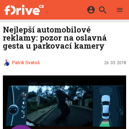
TESTY
ELEKTROMOBILY
Přihlášení a registrace pomocí:
Nejlepší automobilové
HYBRIDY
KATALOG
reklamy: pozor na oslavná
E-MOTORSPORT
Facebook
Google
MAPA STANIC
gesta u parkovací kamery
OSTATNÍ
VIDEA
Twitter
Apple
Microsoft
SERIÁLY
DALŠÍ
Patrik Svatoš
26. 03. 2018