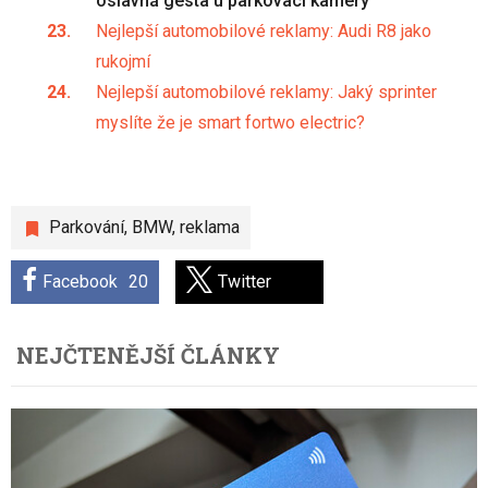
oslavná gesta u parkovací kamery
Nejlepší automobilové reklamy: Audi R8 jako
rukojmí
Nejlepší automobilové reklamy: Jaký sprinter
myslíte že je smart fortwo electric?
Parkování
,
BMW
,
reklama
Facebook
20
Twitter
NEJČTENĚJŠÍ ČLÁNKY