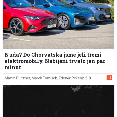
Nuda? Do Chorvatska jsme jeli třemi
elektromobily. Nabíjení trvalo jen pár
minut
42
Martin Pultzner
,
Marek Tomíšek
,
Zdeněk Pečený
,
2. 8.