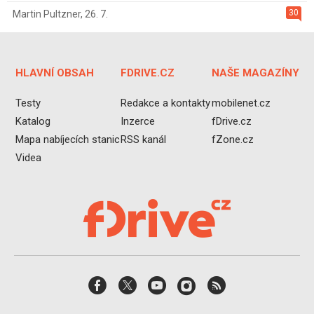
30
Martin Pultzner
,
26. 7.
HLAVNÍ OBSAH
FDRIVE.CZ
NAŠE MAGAZÍNY
Testy
Redakce a kontakty
mobilenet.cz
Katalog
Inzerce
fDrive.cz
Mapa nabíjecích stanic
RSS kanál
fZone.cz
Videa