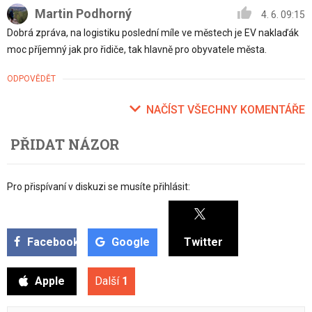
Martin Podhorný
4. 6. 09:15
Dobrá zpráva, na logistiku poslední míle ve městech je EV naklaďák
moc příjemný jak pro řidiče, tak hlavně pro obyvatele města.
ODPOVĚDĚT
NAČÍST VŠECHNY KOMENTÁŘE
PŘIDAT NÁZOR
Pro přispívaní v diskuzi se musíte přihlásit:
Facebook
Google
Twitter
Apple
Další
1