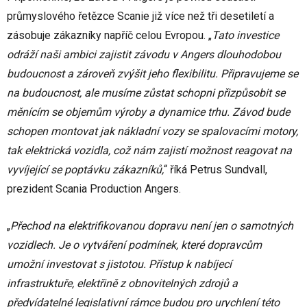
průmyslového řetězce Scanie již více než tři desetiletí a
zásobuje zákazníky napříč celou Evropou. „
Tato investice
odráží naši ambici zajistit závodu v Angers dlouhodobou
budoucnost a zároveň zvýšit jeho flexibilitu. Připravujeme se
na budoucnost, ale musíme zůstat schopni přizpůsobit se
měnícím se objemům výroby a dynamice trhu. Závod bude
schopen montovat jak nákladní vozy se spalovacími motory,
tak elektrická vozidla, což nám zajistí možnost reagovat na
vyvíjející se poptávku zákazníků,
“ říká Petrus Sundvall,
prezident Scania Production Angers.
„
Přechod na elektrifikovanou dopravu není jen o samotných
vozidlech. Je o vytváření podmínek, které dopravcům
umožní investovat s jistotou. Přístup k nabíjecí
infrastruktuře, elektřině z obnovitelných zdrojů a
předvídatelné legislativní rámce budou pro urychlení této