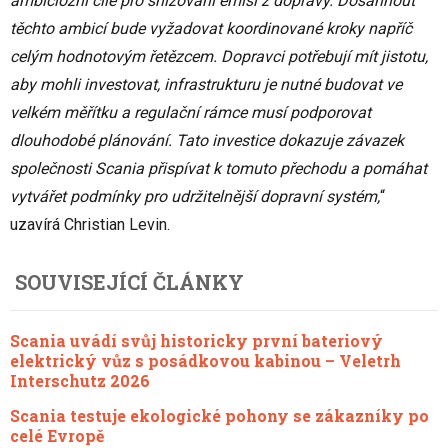
ambiciózní cíle pro snižování emisí z dopravy. Dosáhnout
těchto ambicí bude vyžadovat koordinované kroky napříč
celým hodnotovým řetězcem. Dopravci potřebují mít jistotu,
aby mohli investovat, infrastrukturu je nutné budovat ve
velkém měřítku a regulační rámce musí podporovat
dlouhodobé plánování. Tato investice dokazuje závazek
společnosti Scania přispívat k tomuto přechodu a pomáhat
vytvářet podmínky pro udržitelnější dopravní systém,
“
uzavírá Christian Levin.
SOUVISEJÍCÍ ČLÁNKY
Scania uvádí svůj historicky první bateriový
elektrický vůz s posádkovou kabinou – Veletrh
Interschutz 2026
Scania testuje ekologické pohony se zákazníky po
celé Evropě