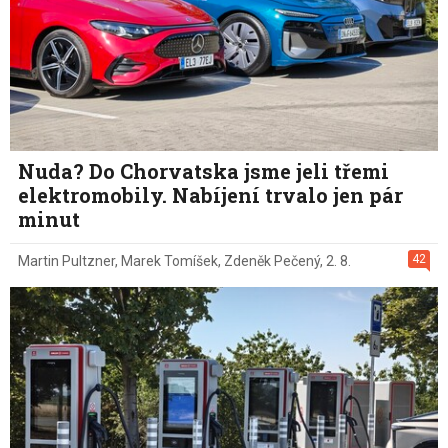
Nuda? Do Chorvatska jsme jeli třemi
elektromobily. Nabíjení trvalo jen pár
minut
42
Martin Pultzner
,
Marek Tomíšek
,
Zdeněk Pečený
,
2. 8.