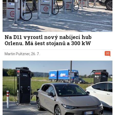
Na D11 vyrostl nový nabíjecí hub
Orlenu. Má šest stojanů a 300 kW
30
Martin Pultzner
,
26. 7.