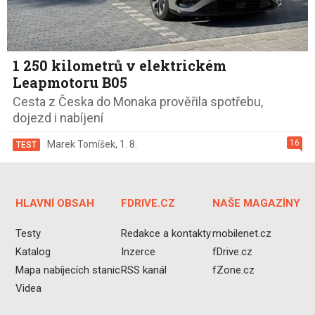
1 250 kilometrů v elektrickém
Leapmotoru B05
Cesta z Česka do Monaka prověřila spotřebu,
dojezd i nabíjení
16
Marek Tomíšek
,
1. 8.
TEST
HLAVNÍ OBSAH
FDRIVE.CZ
NAŠE MAGAZÍNY
Testy
Redakce a kontakty
mobilenet.cz
Katalog
Inzerce
fDrive.cz
Mapa nabíjecích stanic
RSS kanál
fZone.cz
Videa