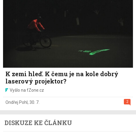
K zemi hleď. K čemu je na kole dobrý
laserový projektor?
Vyšlo na fZone.cz
2
Ondřej Pohl
,
30. 7.
DISKUZE KE ČLÁNKU