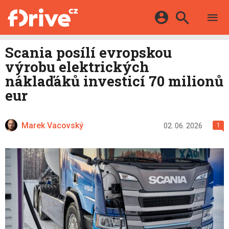
TESTY
ELEKTROMOBILY
Přihlášení a registrace pomocí:
Scania posílí evropskou
HYBRIDY
KATALOG
výrobu elektrických
E-MOTORSPORT
Facebook
Google
MAPA STANIC
náklaďáků investicí 70 milionů
OSTATNÍ
eur
VIDEA
Twitter
Apple
Microsoft
SERIÁLY
DALŠÍ
Marek Vacovský
02. 06. 2026
1