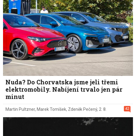
Nuda? Do Chorvatska jsme jeli třemi
elektromobily. Nabíjení trvalo jen pár
minut
42
Martin Pultzner
,
Marek Tomíšek
,
Zdeněk Pečený
,
2. 8.