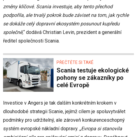
změny klíčové. Scania investuje, aby tento přechod
podpořila, ale trvalý pokrok bude záviset na tom, jak rychle
se dokáže celý dopravní ekosystém posunout kupředu
společně,
“ dodává Christian Levin, prezident a generální
ředitel společnosti Scania.
PŘEČTĚTE SI TAKÉ
Scania testuje ekologické
pohony se zákazníky po
celé Evropě
Investice v Angers je tak dalším konkrétním krokem v
dlouhodobé strategii Scanie, jejímž cílem je spoluvytvářet
podmínky pro udržitelný, ale zároveň konkurenceschopný
systém evropské nákladní dopravy. „
Evropa si stanovila