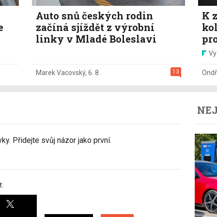
Auto snů českých rodin
K z
e
začíná sjíždět z výrobní
ko
linky v Mladé Boleslavi
pr
Vy
13
Marek Vacovský
,
6. 8.
Ondř
NEJ
y. Přidejte svůj názor jako první.
t: