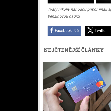
Tvary nikoliv náhodou připomínají sp
benzinovou nádrží
Facebook
96
Twitter
NEJČTENĚJŠÍ ČLÁNKY