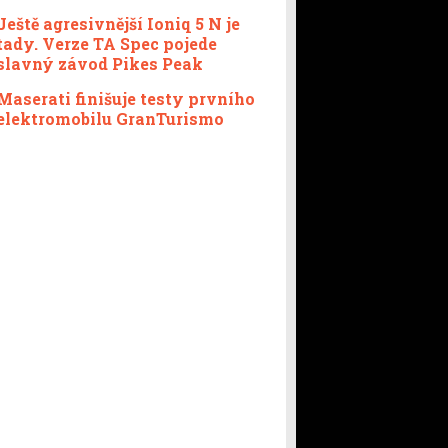
Ještě agresivnější Ioniq 5 N je
tady. Verze TA Spec pojede
slavný závod Pikes Peak
Maserati finišuje testy prvního
elektromobilu GranTurismo