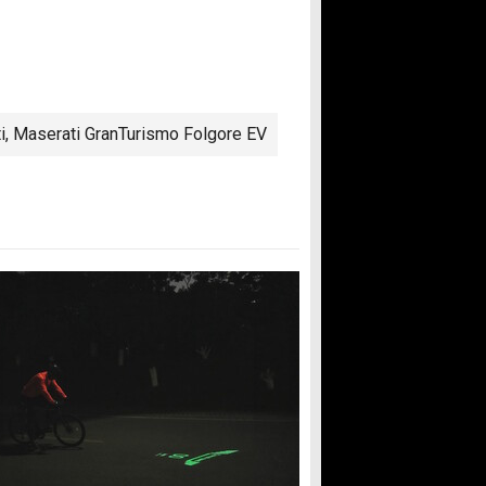
i
,
Maserati GranTurismo Folgore EV