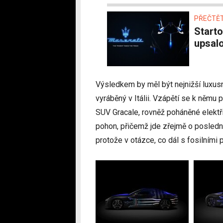
PŘEČTĚT
Startovní pole se znovu rozrůstá. Maserati se
upsalo
Výsledkem by měl být nejnižší luxus
vyráběný v Itálii. Vzápětí se k němu
SUV Gracale, rovněž poháněné elektř
pohon, přičemž jde zřejmě o posledn
protože v otázce, co dál s fosilními 