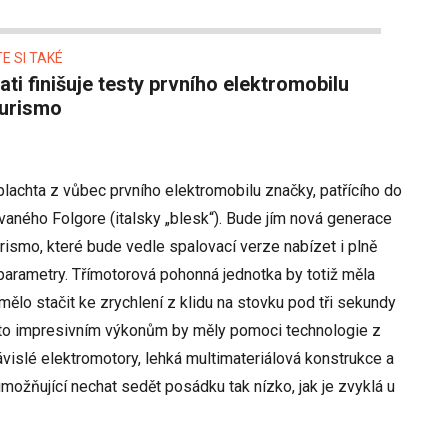
E SI TAKÉ
urismo
lachta z vůbec prvního elektromobilu značky, patřícího do
aného Folgore (italsky „blesk“). Bude jím nová generace
smo, které bude vedle spalovací verze nabízet i plně
parametry. Třímotorová pohonná jednotka by totiž měla
mělo stačit ke zrychlení z klidu na stovku pod tři sekundy
to impresivním výkonům by měly pomoci technologie z
závislé elektromotory, lehká multimateriálová konstrukce a
 umožňující nechat sedět posádku tak nízko, jak je zvyklá u