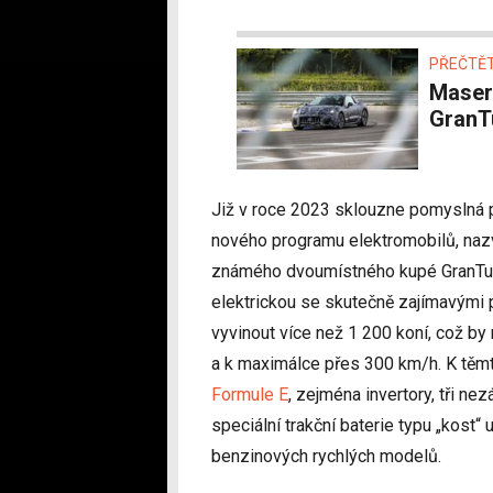
PŘEČTĚT
Maserati finišuje testy prvního elektromobilu
GranT
Již v roce 2023 sklouzne pomyslná p
nového programu elektromobilů, nazv
známého dvoumístného kupé GranTuri
elektrickou se skutečně zajímavými 
vyvinout více než 1 200 koní, což by 
a k maximálce přes 300 km/h. K těm
Formule E
, zejména invertory, tři ne
speciální trakční baterie typu „kost“
benzinových rychlých modelů.