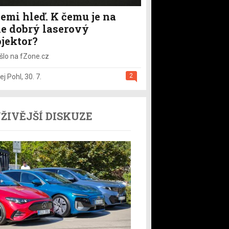
emi hleď. K čemu je na
le dobrý laserový
ojektor?
šlo na fZone.cz
2
ej Pohl
,
30. 7.
ŽIVĚJŠÍ DISKUZE