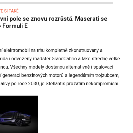
E SI TAKÉ
 Formuli E
ní elektromobil na trhu kompletně zkonstruovaný a
 přidá i odvozený roadster GrandCabrio a také středně velké
inou. Všechny modely dostanou alternativně i spalovací
í generaci benzinových motorů s legendárním trojzubcem,
palivy po roce 2030, je Stellantis prozatím nekompromisní.