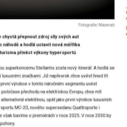
Fotografie: Maserati
 chystá přepnout zdroj síly svých aut
c náhodě a hodlá ustavit nová měřítka
turisma přinést výkony hypersportů
u superkoncernu Stellantis zcela nový itinerář. A hodlá se
luxusními značkami. Již napřesrok chce uvést hned tři
c první výrobce v tomto náročném segmentu uvést
 v poločase přechodu na elektrickou Evropu, chce mít
lternativně elektřinou, opět jako první výrobce luxusních
ersportu MC-20, nového supersedanu Quattroporte i
e však bavíme o premiérách v roce 2025. V roce 2030 by
 pohony.