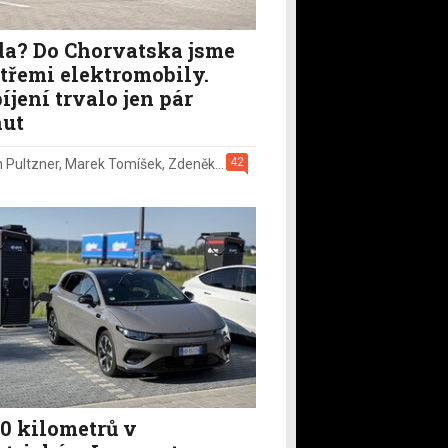
a? Do Chorvatska jsme
i třemi elektromobily.
íjení trvalo jen pár
ut
42
n Pultzner
,
Marek Tomíšek
,
Zdeněk Pečený
,
2. 8.
50 kilometrů v