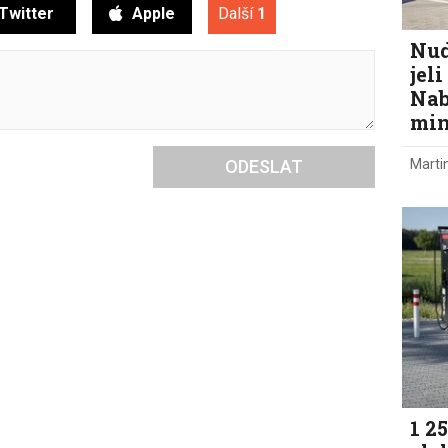
Twitter
Apple
Další
1
Nud
jel
Nab
min
Marti
ODESLAT
1 2