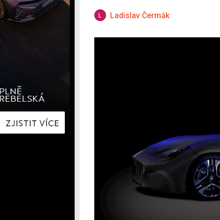
Hyundai
Hyundai
Kia
Kia
Ladislav Čermák
Mercedes-Benz
Lexus
Peugeot
Mercede
Renault
Renault
Škoda
Škoda
Tesla
Toyota
Volkswagen
Volkswa
Ostatní
Volvo
Ostatní