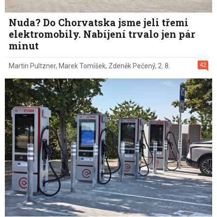
Nuda? Do Chorvatska jsme jeli třemi
elektromobily. Nabíjení trvalo jen pár
minut
42
Martin Pultzner
,
Marek Tomíšek
,
Zdeněk Pečený
,
2. 8.