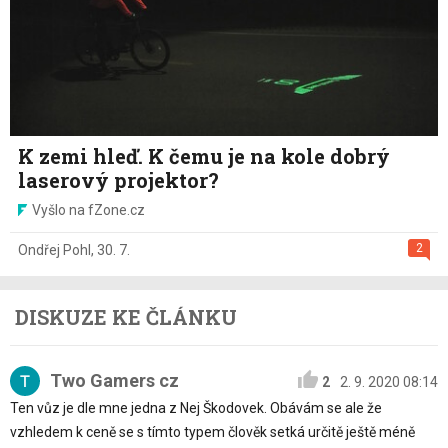
K zemi hleď. K čemu je na kole dobrý
laserový projektor?
Vyšlo na fZone.cz
2
Ondřej Pohl
,
30. 7.
DISKUZE KE ČLÁNKU
Two Gamers cz
2
2. 9. 2020 08:14
Ten vůz je dle mne jedna z Nej Škodovek. Obávám se ale že
vzhledem k ceně se s tímto typem člověk setká určitě ještě méně