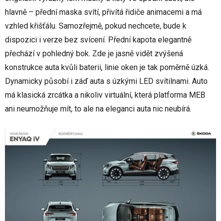
hlavně – přední maska svítí, přivítá řidiče animacemi a má
vzhled křišťálu. Samozřejmě, pokud nechcete, bude k
dispozici i verze bez svícení. Přední kapota elegantně
přechází v pohledný bok. Zde je jasně vidět zvýšená
konstrukce auta kvůli baterii, linie oken je tak poměrně úzká.
Dynamicky působí i záď auta s úzkými LED svítilnami. Auto
má klasická zrcátka a nikoliv virtuální, která platforma MEB
ani neumožňuje mít, to ale na eleganci auta nic neubírá.