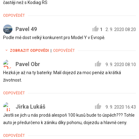
častěji než s Kodiag RS
ODPOVĚDĚT
Pavel 49
1
2. 9. 2020 08:20
Podle mě dost velký konkurent pro Model Y v Evropě.
ZOBRAZIT ODPOVĚDI
|
ODPOVĚDĚT
Pavel Obr
9. 9. 2020 08:10
Hezká je až na ty baterky. Malí dojezd za moc peněz a krátká
životnost.
ODPOVĚDĚT
Jirka Lukáš
9. 9. 2020 16:43
Jestli se jich u nás prodá alespoň 100 kusů bude to úspěch??? Tohle
auto je předurčeno k zániku díky pohonu, dojezdu a hlavně ceny.
ODPOVĚDĚT