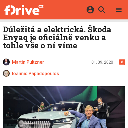
TESTY
ELEKTROMOBILY
Přihlášení a registrace pomocí:
Důležitá a elektrická. Škoda
HYBRIDY
KATALOG
Enyaq je oficiálně venku a
E-MOTORSPORT
Facebook
Google
MAPA STANIC
tohle vše o ní víme
OSTATNÍ
VIDEA
Twitter
Apple
Microsoft
SERIÁLY
DALŠÍ
Martin Pultzner
01. 09. 2020
8
Ioannis Papadopoulos