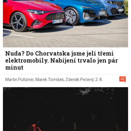
Nuda? Do Chorvatska jsme jeli třemi
elektromobily. Nabíjení trvalo jen pár
minut
42
Martin Pultzner
,
Marek Tomíšek
,
Zdeněk Pečený
,
2. 8.