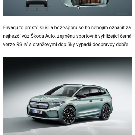
Enyaqu to prostě sluší a bezesporu se ho nebojím označit za
nejhezčí vůz Škoda Auto, zejména sportovně vyhlížející černá
verze RS iV s oranžovými doplňky vypadá doopravdy dobře.