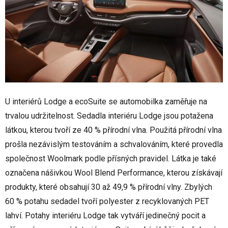
U interiérů Lodge a ecoSuite se automobilka zaměřuje na
trvalou udržitelnost. Sedadla interiéru Lodge jsou potažena
látkou, kterou tvoří ze 40 % přírodní vlna. Použitá přírodní vlna
prošla nezávislým testováním a schvalováním, které provedla
společnost Woolmark podle přísných pravidel. Látka je také
označena nášivkou Wool Blend Performance, kterou získávají
produkty, které obsahují 30 až 49,9 % přírodní vlny. Zbylých
60 % potahu sedadel tvoří polyester z recyklovaných PET
lahví. Potahy interiéru Lodge tak vytváří jedinečný pocit a