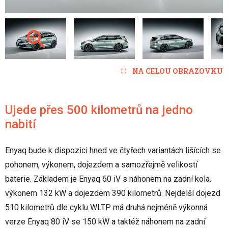
NA CELOU OBRAZOVKU
Ujede přes 500 kilometrů na jedno
nabití
Enyaq bude k dispozici hned ve čtyřech variantách lišících se
pohonem, výkonem, dojezdem a samozřejmě velikostí
baterie. Základem je Enyaq 60 iV s náhonem na zadní kola,
výkonem 132 kW a dojezdem 390 kilometrů. Nejdelší dojezd
510 kilometrů dle cyklu WLTP má druhá nejméně výkonná
verze Enyaq 80 iV se 150 kW a taktéž náhonem na zadní