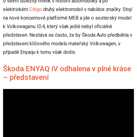
o velmi důležitý milník v historii automobilky a po
elektrickém
Citigo
druhý elektromobil v nabídce značky. Stojí
na nové koncernové platformě MEB a jde o sesterský model
k Volkswagenu ID.4, který však ještě nebyl oficiálně
představen. Nestává se často, že by Škoda Auto předběhla v
představení klíčového modelu mateřský Volkswagen, v
případě Enyaqu k tomu však došlo.
Škoda ENYAQ iV odhalena v plné kráse
– představení