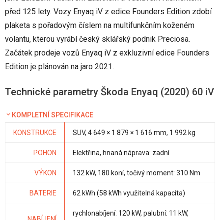
před 125 lety. Vozy Enyaq iV z edice Founders Edition zdobí
plaketa s pořadovým číslem na multifunkčním koženém
volantu, kterou vyrábí český sklářský podnik Preciosa.
Začátek prodeje vozů Enyaq iV z exkluzivní edice Founders
Edition je plánován na jaro 2021.
Technické parametry Škoda Enyaq (2020) 60 iV
KOMPLETNÍ SPECIFIKACE
KONSTRUKCE
SUV, 4 649 × 1 879 × 1 616 mm, 1 992 kg
POHON
Elektřina, hnaná náprava: zadní
VÝKON
132 kW, 180 koní, točivý moment: 310 Nm
BATERIE
62 kWh (58 kWh využitelná kapacita)
rychlonabíjení: 120 kW, palubní: 11 kW,
NABÍJENÍ