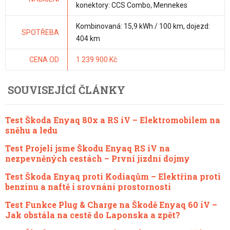
konektory: CCS Combo, Mennekes
Kombinovaná: 15,9 kWh / 100 km, dojezd:
SPOTŘEBA
404 km
CENA OD
1 239 900 Kč
SOUVISEJÍCÍ ČLÁNKY
Test Škoda Enyaq 80x a RS iV – Elektromobilem na
sněhu a ledu
Test Projeli jsme Škodu Enyaq RS iV na
nezpevněných cestách – První jízdní dojmy
Test Škoda Enyaq proti Kodiaqům – Elektřina proti
benzínu a naftě i srovnání prostornosti
Test Funkce Plug & Charge na Škodě Enyaq 60 iV –
Jak obstála na cestě do Laponska a zpět?