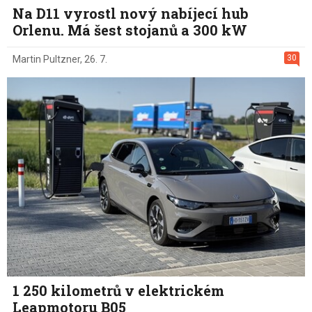
Na D11 vyrostl nový nabíjecí hub
Orlenu. Má šest stojanů a 300 kW
30
Martin Pultzner
,
26. 7.
1 250 kilometrů v elektrickém
Leapmotoru B05