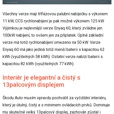
Všechny verze mají třífázovou palubní nabíječku s výkonem
11 kW, CCS rychlonabíjení je pak možné výkonem 125 kW.
Výjimkou je nejlevnější verze Enyaq 60, který zvládne jen
100kW nabíjení, to ovšem jen za příplatek. Úplně základní
verze má totiž rychlonabíjení omezeno na 50 kW. Verze
Enyaq 60 má jako jediná totiž menší baterii s kapacitou 62
kWh (využitelných 58 kWh). Ostatní verze nabízí baterii s
kapacitou 82 kWh (využitelných 77 kWh).
Interiér je elegantní a čistý s
13palcovým displejem
Škodu Auto musím opravdu pochválit za vyčištění interiéru,
který je útulný, čistý a s minimem ovládacích prvků. Dominuje
mu skutečně velký 13palcový displej, zachován zůstal i