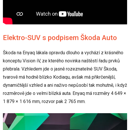
Elektro-SUV s podpisem Škoda Auto
Škoda na Enyaq lákala opravdu dlouho a vychází z krásného
konceptu Vision iV, ze kterého novinka naštěstí řadu prvků
přebrala. Vzhledem jde o jasně rozeznatelné SUV Škoda,
tvarově má hodně blízko Kodiaqu, avšak má přikrčenější,
dynamičtější vzhled a ani naživo nepůsobí tak mohutně, i když
rozměrově jde o velmi blízká auta. Enyaq má rozměry 4 649 ×
1 879 × 1 616 mm, rozvor pak 2 765 mm.