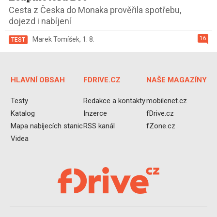
Cesta z Česka do Monaka prověřila spotřebu,
dojezd i nabíjení
16
Marek Tomíšek
,
1. 8.
TEST
HLAVNÍ OBSAH
FDRIVE.CZ
NAŠE MAGAZÍNY
Testy
Redakce a kontakty
mobilenet.cz
Katalog
Inzerce
fDrive.cz
Mapa nabíjecích stanic
RSS kanál
fZone.cz
Videa