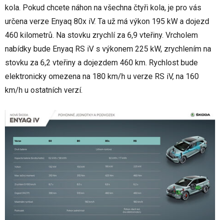
kola. Pokud chcete náhon na všechna čtyři kola, je pro vás
určena verze Enyaq 80x iV. Ta už má výkon 195 kW a dojezd
460 kilometrů. Na stovku zrychlí za 6,9 vteřiny. Vrcholem
nabídky bude Enyaq RS iV s výkonem 225 kW, zrychlením na
stovku za 6,2 vteřiny a dojezdem 460 km. Rychlost bude
elektronicky omezena na 180 km/h u verze RS iV, na 160
km/h u ostatních verzí.