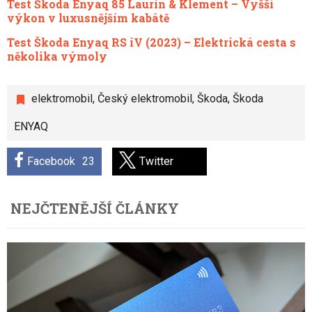
Test Škoda Enyaq 85 Laurin & Klement – Vyšší
výkon v luxusnějším kabátě
Test Škoda Enyaq RS iV (2023) – Elektrická cesta s
několika výmoly
elektromobil
,
Český elektromobil
,
Škoda
,
Škoda
ENYAQ
Facebook
23
Twitter
NEJČTENĚJŠÍ ČLÁNKY