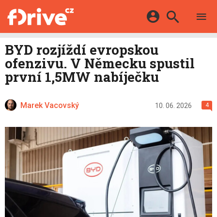
TESTY
ELEKTROMOBILY
Přihlášení a registrace pomocí:
BYD rozjíždí evropskou
HYBRIDY
KATALOG
ofenzivu. V Německu spustil
E-MOTORSPORT
Facebook
Google
MAPA STANIC
první 1,5MW nabíječku
OSTATNÍ
VIDEA
Twitter
Apple
Microsoft
SERIÁLY
DALŠÍ
Marek Vacovský
10. 06. 2026
4