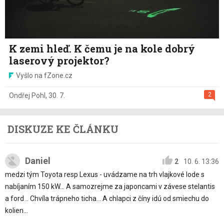
K zemi hleď. K čemu je na kole dobrý
laserový projektor?
Vyšlo na fZone.cz
2
Ondřej Pohl
,
30. 7.
DISKUZE KE ČLÁNKU
Daniel
2
10. 6. 13:36
medzi tým Toyota resp Lexus - uvádzame na trh vlajkové lode s
nabíjaním 150 kW... A samozrejme za japoncami v závese stelantis
a ford .. Chvíla trápneho ticha... A chlapci z číny idú od smiechu do
kolien...