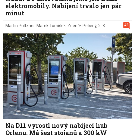
elektromobily. Nabíjení trvalo jen pár
minut
42
Martin Pultzner
,
Marek Tomíšek
,
Zdeněk Pečený
,
2. 8.
Na D11 vyrostl nový nabíjecí hub
Orlenu. Má šest stojanů a 300 kW