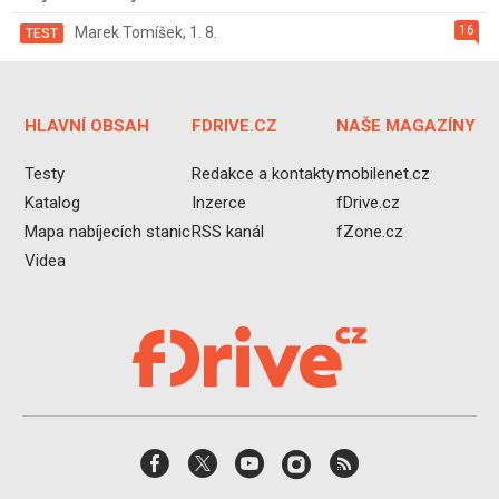
16
Marek Tomíšek
,
1. 8.
TEST
HLAVNÍ OBSAH
FDRIVE.CZ
NAŠE MAGAZÍNY
Testy
Redakce a kontakty
mobilenet.cz
Katalog
Inzerce
fDrive.cz
Mapa nabíjecích stanic
RSS kanál
fZone.cz
Videa