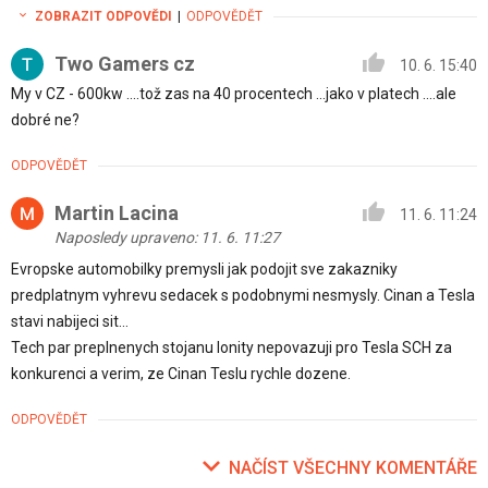
ZOBRAZIT ODPOVĚDI
|
ODPOVĚDĚT
Two Gamers cz
10. 6. 15:40
My v CZ - 600kw ....tož zas na 40 procentech ...jako v platech ....ale
dobré ne?
ODPOVĚDĚT
Martin Lacina
11. 6. 11:24
Naposledy upraveno: 11. 6. 11:27
Evropske automobilky premysli jak podojit sve zakazniky
predplatnym vyhrevu sedacek s podobnymi nesmysly. Cinan a Tesla
stavi nabijeci sit…
Tech par preplnenych stojanu Ionity nepovazuji pro Tesla SCH za
konkurenci a verim, ze Cinan Teslu rychle dozene.
ODPOVĚDĚT
NAČÍST VŠECHNY KOMENTÁŘE