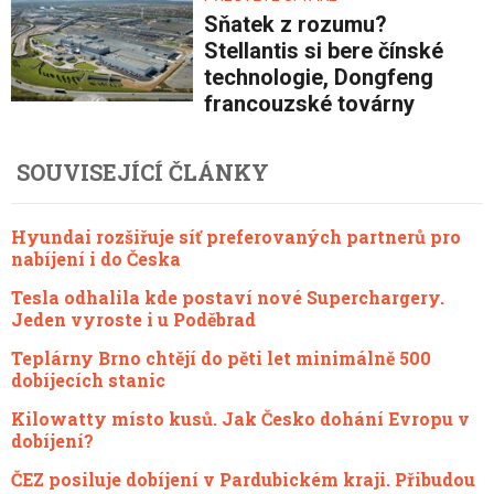
Sňatek z rozumu?
Stellantis si bere čínské
technologie, Dongfeng
francouzské továrny
SOUVISEJÍCÍ ČLÁNKY
Hyundai rozšiřuje síť preferovaných partnerů pro
nabíjení i do Česka
Tesla odhalila kde postaví nové Superchargery.
Jeden vyroste i u Poděbrad
Teplárny Brno chtějí do pěti let minimálně 500
dobíjecích stanic
Kilowatty místo kusů. Jak Česko dohání Evropu v
dobíjení?
ČEZ posiluje dobíjení v Pardubickém kraji. Přibudou