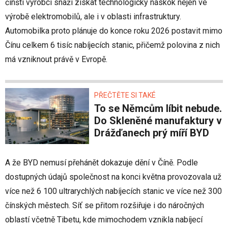
čínští výrobci snaží získat technologický náskok nejen ve
výrobě elektromobilů, ale i v oblasti infrastruktury.
Automobilka proto plánuje do konce roku 2026 postavit mimo
Čínu celkem 6 tisíc nabíjecích stanic, přičemž polovina z nich
má vzniknout právě v Evropě.
PŘEČTĚTE SI TAKÉ
To se Němcům líbit nebude.
Do Skleněné manufaktury v
Drážďanech prý míří BYD
A že BYD nemusí přehánět dokazuje dění v Číně. Podle
dostupných údajů společnost na konci května provozovala už
více než 6 100 ultrarychlých nabíjecích stanic ve více než 300
čínských městech. Síť se přitom rozšiřuje i do náročných
oblastí včetně Tibetu, kde mimochodem vznikla nabíjecí