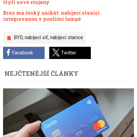
čtyři nové stojany
Brno má český unikát: nabíjecí stanici
integrovanou v pouliční lampě
BYD
,
nabíjecí síť
,
nabíjecí stanice
Facebook
Twitter
NEJČTENĚJŠÍ ČLÁNKY