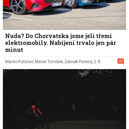
Nuda? Do Chorvatska jsme jeli třemi
elektromobily. Nabíjení trvalo jen pár
minut
42
Martin Pultzner
,
Marek Tomíšek
,
Zdeněk Pečený
,
2. 8.