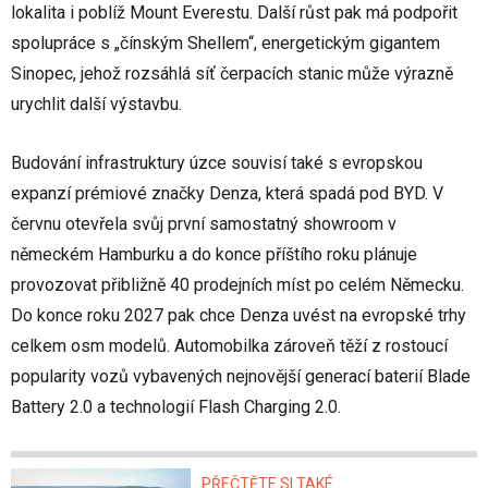
lokalita i poblíž Mount Everestu. Další růst pak má podpořit
spolupráce s „čínským Shellem“, energetickým gigantem
Sinopec, jehož rozsáhlá síť čerpacích stanic může výrazně
urychlit další výstavbu.
Budování infrastruktury úzce souvisí také s evropskou
expanzí prémiové značky Denza, která spadá pod BYD. V
červnu otevřela svůj první samostatný showroom v
německém Hamburku a do konce příštího roku plánuje
provozovat přibližně 40 prodejních míst po celém Německu.
Do konce roku 2027 pak chce Denza uvést na evropské trhy
celkem osm modelů. Automobilka zároveň těží z rostoucí
popularity vozů vybavených nejnovější generací baterií Blade
Battery 2.0 a technologií Flash Charging 2.0.
PŘEČTĚTE SI TAKÉ