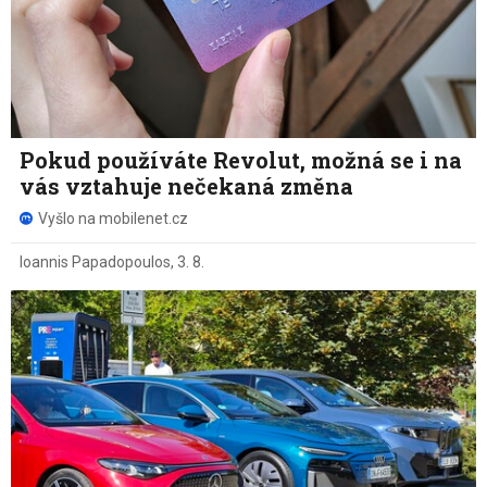
Pokud používáte Revolut, možná se i na
vás vztahuje nečekaná změna
Vyšlo na mobilenet.cz
Ioannis Papadopoulos
,
3. 8.