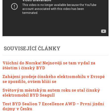
SOUVISEJÍCÍ ČLÁNKY
Všichni do Norska! Nejnověji se tam vydal za
štěstím i čínský BYD
Zahájení prodeje čínského elektromobilu v Evropě
se zpozdilo, ovšem blíží se
Světovým městským autem roku se stal čínský
elektromobil BYD Seagull
Test BYD Sealion 7 Excellence AWD – První jízdní
dojmy v Česku