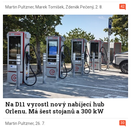
42
Martin Pultzner
,
Marek Tomíšek
,
Zdeněk Pečený
,
2. 8.
Na D11 vyrostl nový nabíjecí hub
Orlenu. Má šest stojanů a 300 kW
30
Martin Pultzner
,
26. 7.