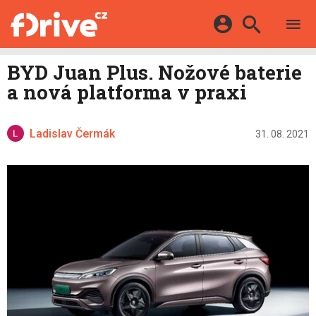
TESTY
ELEKTROMOBILY
Přihlášení a registrace pomocí:
BYD Juan Plus. Nožové baterie
HYBRIDY
KATALOG
a nová platforma v praxi
E-MOTORSPORT
Facebook
Google
MAPA STANIC
OSTATNÍ
VIDEA
Ladislav Čermák
Twitter
Apple
Microsoft
31. 08. 2021
SERIÁLY
DALŠÍ