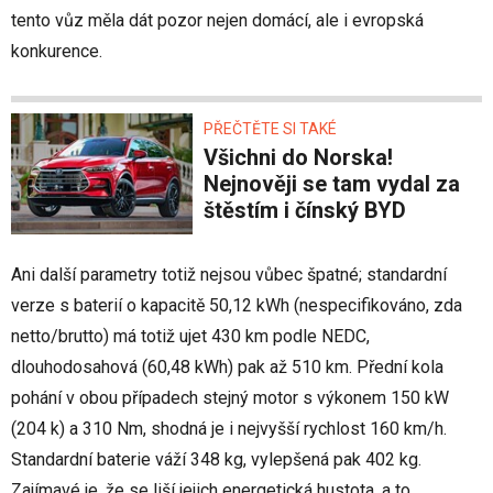
tento vůz měla dát pozor nejen domácí, ale i evropská
konkurence.
PŘEČTĚTE SI TAKÉ
Všichni do Norska!
Nejnověji se tam vydal za
štěstím i čínský BYD
Ani další parametry totiž nejsou vůbec špatné; standardní
verze s baterií o kapacitě 50,12 kWh (nespecifikováno, zda
netto/brutto) má totiž ujet 430 km podle NEDC,
dlouhodosahová (60,48 kWh) pak až 510 km. Přední kola
pohání v obou případech stejný motor s výkonem 150 kW
(204 k) a 310 Nm, shodná je i nejvyšší rychlost 160 km/h.
Standardní baterie váží 348 kg, vylepšená pak 402 kg.
Zajímavé je, že se liší jejich energetická hustota, a to