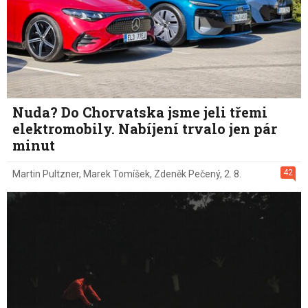
Nuda? Do Chorvatska jsme jeli třemi
elektromobily. Nabíjení trvalo jen pár
minut
42
Martin Pultzner
,
Marek Tomíšek
,
Zdeněk Pečený
,
2. 8.