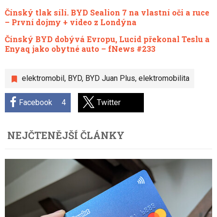
Čínský tlak sílí. BYD Sealion 7 na vlastní oči a ruce
– První dojmy + video z Londýna
Čínský BYD dobývá Evropu, Lucid překonal Teslu a
Enyaq jako obytné auto – fNews #233
elektromobil
,
BYD
,
BYD Juan Plus
,
elektromobilita
Facebook
4
Twitter
NEJČTENĚJŠÍ ČLÁNKY