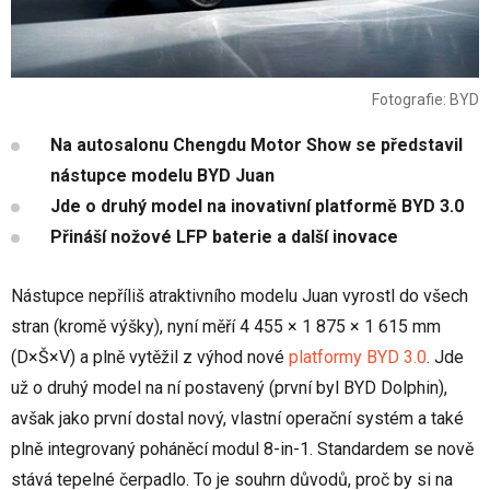
Fotografie: BYD
Na autosalonu Chengdu Motor Show se představil
nástupce modelu BYD Juan
Jde o druhý model na inovativní platformě BYD 3.0
Přináší nožové LFP baterie a další inovace
Nástupce nepříliš atraktivního modelu Juan vyrostl do všech
stran (kromě výšky), nyní měří 4 455 × 1 875 × 1 615 mm
(D×Š×V) a plně vytěžil z výhod nové
platformy BYD 3.0
. Jde
už o druhý model na ní postavený (první byl BYD Dolphin),
avšak jako první dostal nový, vlastní operační systém a také
plně integrovaný poháněcí modul 8-in-1. Standardem se nově
stává tepelné čerpadlo. To je souhrn důvodů, proč by si na