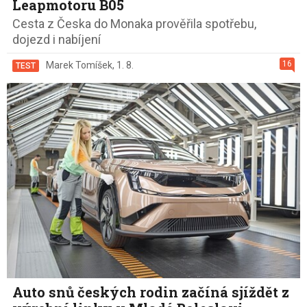
Leapmotoru B05
Cesta z Česka do Monaka prověřila spotřebu,
dojezd i nabíjení
16
Marek Tomíšek
,
1. 8.
TEST
Auto snů českých rodin začíná sjíždět z