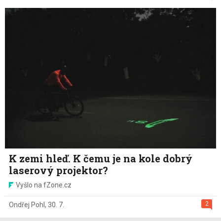
K zemi hleď. K čemu je na kole dobrý
laserový projektor?
Vyšlo na fZone.cz
2
Ondřej Pohl
,
30. 7.