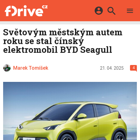
TESTY
ELEKTROMOBILY
Přihlášení a registrace pomocí:
Světovým městským autem
HYBRIDY
KATALOG
roku se stal čínský
E-MOTORSPORT
Facebook
Google
MAPA STANIC
elektromobil BYD Seagull
OSTATNÍ
VIDEA
Twitter
Apple
Microsoft
SERIÁLY
DALŠÍ
Marek Tomíšek
21. 04. 2025
4