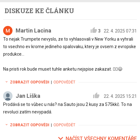
DISKUZE KE ČLÁNKU
Martin Lacina
3
22. 4. 2025 07:31
To nejak Trumpete nevyslo, ze to vyhlasovali v New Yorku a vyhrali
to vsechno ev krome jedineho spalovaku, ktery je ovsem z evropske
produkce…
Na pristi rok bude muset tuhle anketu nejspise zakazat. 🤷‍♂️😄
ZOBRAZIT ODPOVĚDI
|
ODPOVĚDĚT
Jan Liška
22. 4. 2025 15:21
Prodává se to vůbec u nás? na Sauto jsou 2 kusy za 575kkč. To na
revoluci zatím nevypadá.
ZOBRAZIT ODPOVĚDI
|
ODPOVĚDĚT
NAČÍST VŠECHNY KOMENTÁŘE