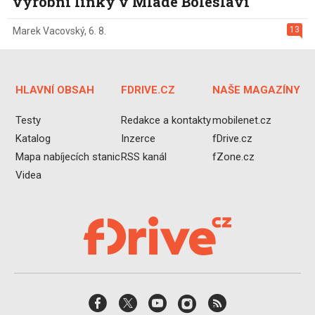
výrobní linky v Mladé Boleslavi
13
Marek Vacovský
,
6. 8.
HLAVNÍ OBSAH
FDRIVE.CZ
NAŠE MAGAZÍNY
Testy
Redakce a kontakty
mobilenet.cz
Katalog
Inzerce
fDrive.cz
Mapa nabíjecích stanic
RSS kanál
fZone.cz
Videa