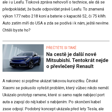
ale i u Leafu. Tisková zpráva nehovoří o technice, ale dá se
předpokládat, že bude odpovídat právě Leafu. To znamená
výkon 177 nebo 218 koní a baterie o kapacitě 52, či 75 kWh.
Auto zatím míří do USA a zda se podívá i k nám, ještě nevíme.
Chtěli byste ho?
PŘEČTĚTE SI TAKÉ
Na cestě je další nové
Mitsubishi. Tentokrát nejde
o převlečený Renault
A nakonec si pojďme ukázat takovou kuriozitku. Čínské
Xiaomi se pokusilo vyřešit problém, který vůbec nikdo neměl.
Ukázalo prototyp ramene, které si samo najde nabíjecí port
auta a zapojí do něj kabel s nabíjením. Po skončení kabel
zase odpojí. Podobný koncept ukázala před lety Tesla, ale