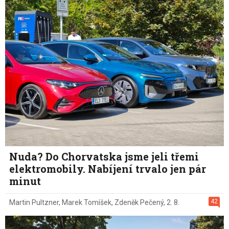
Nuda? Do Chorvatska jsme jeli třemi
elektromobily. Nabíjení trvalo jen pár
minut
42
Martin Pultzner
,
Marek Tomíšek
,
Zdeněk Pečený
,
2. 8.