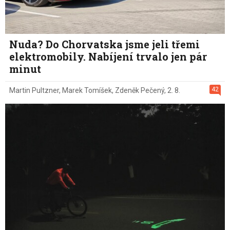
Nuda? Do Chorvatska jsme jeli třemi
elektromobily. Nabíjení trvalo jen pár
minut
42
Martin Pultzner
,
Marek Tomíšek
,
Zdeněk Pečený
,
2. 8.