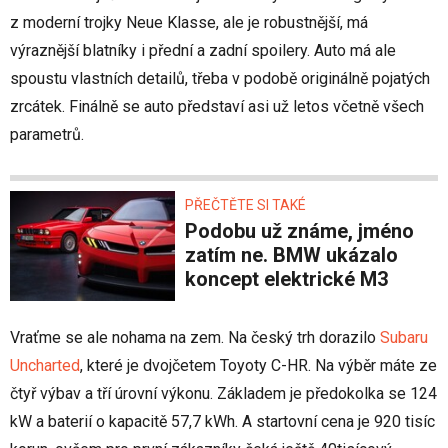
z moderní trojky Neue Klasse, ale je robustnější, má
výraznější blatníky i přední a zadní spoilery. Auto má ale
spoustu vlastních detailů, třeba v podobě originálně pojatých
zrcátek. Finálně se auto představí asi už letos včetně všech
parametrů.
PŘEČTĚTE SI TAKÉ
Podobu už známe, jméno
zatím ne. BMW ukázalo
koncept elektrické M3
Vraťme se ale nohama na zem. Na český trh dorazilo
Subaru
Uncharted
, které je dvojčetem Toyoty C-HR. Na výběr máte ze
čtyř výbav a tří úrovní výkonu. Základem je předokolka se 124
kW a baterií o kapacitě 57,7 kWh. A startovní cena je 920 tisíc