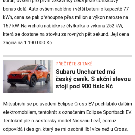
korun, ovšem pro první zákazníky čeká ještě 40tisícový
bonus dolů. Auto ovšem nabídne i větší baterii o kapacitě 77
kWh, cena se pak přehoupne přes milion a výkon naroste na
167 kW. Na vrcholu nabídky je čtyřkolka o výkonu 252 kW,
která se dostane na stovku za rovných pět sekund. Její cena
začíná na 1 190 000 Kč.
PŘEČTĚTE SI TAKÉ
Subaru Uncharted má
český ceník. S akční slevou
stojí pod 900 tisíc Kč
Mitsubishi se po uvedení Eclipse Cross EV pochlubilo dalším
elektromobilem, tentokrát s označením Eclipse Sportback EV.
Tentokrát jde o sesterský model Nissanu Leaf, čemuž
odpovídá i design, který se mi osobně líbí více než u Cross,