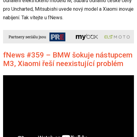
odhalení elektrického modelu M, Subaru odhalilo české ceny
pro Uncharted, Mitsubishi uvede nový model a Xiaomi inovuje
nabíjení. Tak vítejte u fNews.
fNews #359 – BMW šokuje nástupcem
M3, Xiaomi řeší neexistující problém