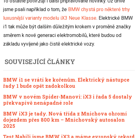
To ostatně potvrzují i další připravované novinky. Už dříve
jsme psali například o tom, že
BMW chystá pro některé trhy
luxusnější varianty modelu iX3 Neue Klasse
. Elektrické BMW
i1 tak může být dalším důležitým krokem v proměně značky
směrem k nové generaci elektromobilů, které budou od
základu vyvíjené jako čistě elektrické vozy.
SOUVISEJÍCÍ ČLÁNKY
BMW i1 se vrátí ke kořenům. Elektrický nástupce
řady 1 bude opět zadokolkou
BMW v novém Spider-Manovi: iX3 i řada 5 dostaly
překvapivě nenápadné role
BMW iX3 je tady. Nová třída z Mnichova ohromí
dojezdem přes 800 km – Mnichovský autosalon
2025
Test Nabili jsme BMW iX3 a máme evropský rekord