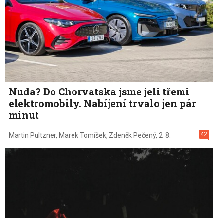
Nuda? Do Chorvatska jsme jeli třemi
elektromobily. Nabíjení trvalo jen pár
minut
42
Martin Pultzner
,
Marek Tomíšek
,
Zdeněk Pečený
,
2. 8.