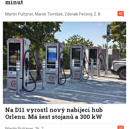
minut
42
Martin Pultzner
,
Marek Tomíšek
,
Zdeněk Pečený
,
2. 8.
Na D11 vyrostl nový nabíjecí hub
Orlenu. Má šest stojanů a 300 kW
30
Martin Pultzner
,
26. 7.