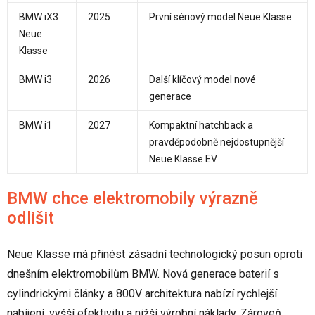
BMW iX3
2025
První sériový model Neue Klasse
Neue
Klasse
BMW i3
2026
Další klíčový model nové
generace
BMW i1
2027
Kompaktní hatchback a
pravděpodobně nejdostupnější
Neue Klasse EV
BMW chce elektromobily výrazně
odlišit
Neue Klasse má přinést zásadní technologický posun oproti
dnešním elektromobilům BMW. Nová generace baterií s
cylindrickými články a 800V architektura nabízí rychlejší
nabíjení, vyšší efektivitu a nižší výrobní náklady. Zároveň