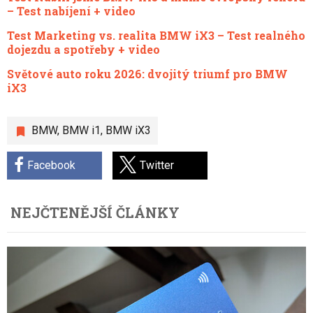
– Test nabíjení + video
Test Marketing vs. realita BMW iX3 – Test realného
dojezdu a spotřeby + video
Světové auto roku 2026: dvojitý triumf pro BMW
iX3
BMW
,
BMW i1
,
BMW iX3
Facebook
Twitter
NEJČTENĚJŠÍ ČLÁNKY