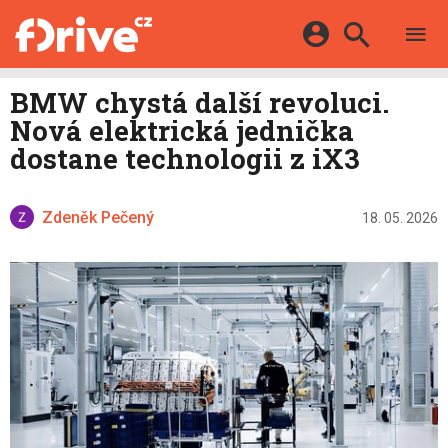
TESTY
ELEKTROMOBILY
Přihlášení a registrace pomocí:
BMW chystá další revoluci.
HYBRIDY
KATALOG
Nová elektrická jednička
E-MOTORSPORT
Facebook
Google
MAPA STANIC
dostane technologii z iX3
OSTATNÍ
VIDEA
Twitter
Apple
Microsoft
SERIÁLY
DALŠÍ
Zdeněk Pečený
18. 05. 2026