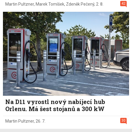
42
Martin Pultzner
,
Marek Tomíšek
,
Zdeněk Pečený
,
2. 8.
Na D11 vyrostl nový nabíjecí hub
Orlenu. Má šest stojanů a 300 kW
30
Martin Pultzner
,
26. 7.