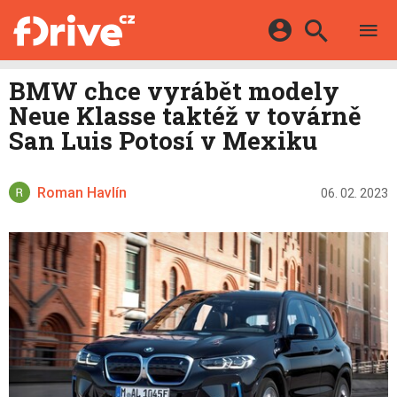
TESTY
ELEKTROMOBILY
Přihlášení a registrace pomocí:
BMW chce vyrábět modely
HYBRIDY
KATALOG
Neue Klasse taktéž v továrně
E-MOTORSPORT
Facebook
Google
MAPA STANIC
San Luis Potosí v Mexiku
OSTATNÍ
VIDEA
Twitter
Apple
Microsoft
SERIÁLY
DALŠÍ
Roman Havlín
06. 02. 2023