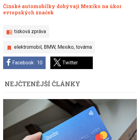
Čínské automobilky dobývají Mexiko na úkor
evropských značek
tisková zpráva
elektromobil
,
BMW
,
Mexiko
,
továrna
Facebook
10
Twitter
NEJČTENĚJŠÍ ČLÁNKY