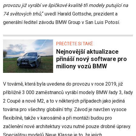
provozu již vyrábí ve špičkové kvalitě tři modely putující na
74 světových trhů,
“ uvedl Harald Gottsche, prezident a
generální ředitel závodu BMW Group v San Luis Potosí.
PŘEČTĚTE SI TAKÉ
Nejnovější aktualizace
přináší nový software pro
miliony vozů BMW
V továrně, která byla uvedena do provozu v roce 2019, již
přibližně 3 000 zaměstnanců vyrábí modely BMW řady 3, řady
2 Coupé a nové M2, a to v některých případech jako jediná
továrna pro všechny globální trhy. Závod je navržen vysoce
flexibilně, takže v karosárně a při montáži budou pro
začlenění nové architektury vozu nutné pouze drobné úpravy.
Specialitou modelů Neue Klasse je to, že jejich