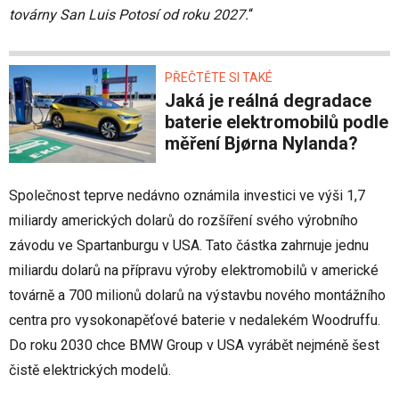
továrny San Luis Potosí od roku 2027.
“
PŘEČTĚTE SI TAKÉ
Jaká je reálná degradace
baterie elektromobilů podle
měření Bjørna Nylanda?
Společnost teprve nedávno oznámila investici ve výši 1,7
miliardy amerických dolarů do rozšíření svého výrobního
závodu ve Spartanburgu v USA. Tato částka zahrnuje jednu
miliardu dolarů na přípravu výroby elektromobilů v americké
továrně a 700 milionů dolarů na výstavbu nového montážního
centra pro vysokonapěťové baterie v nedalekém Woodruffu.
Do roku 2030 chce BMW Group v USA vyrábět nejméně šest
čistě elektrických modelů.