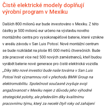
Čistě elektrické modely doplňují
výrobní program v Mexiku
Dalších 800 milionů eur bude investováno v Mexiku. Z této
částky je 500 milionů eur určeno na výstavbu nového
montážního centra pro vysokonapěťové baterie, které vznikne
v areálu závodu v San Luis Potosí. Nové montážní centrum
se bude rozkládat na ploše 85 000 metrů čtverečních. Bude
zde pracovat více než 500 nových zaměstnanců, kteří budou
vyrábět baterie nové generace pro čistě elektrická vozidla.
„Díky této nové investici bude naše továrna v San Luis
Potosí hrát významnou roli v přechodu BMW Group na
elektromobilitu. Společnost současně zvyšuje svoji
angažovanost v Mexiku nejen z důvodu jeho výhodné
strategické polohy, ale především díky kvalitnímu
pracovnímu týmu, který za necelé čtyři roky od zahájení