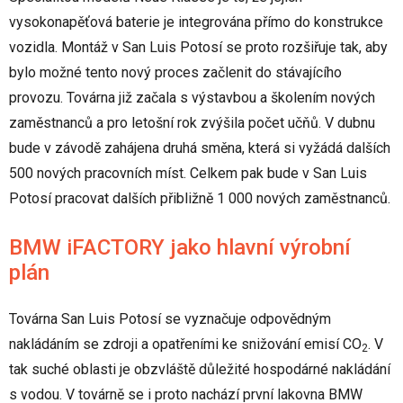
vysokonapěťová baterie je integrována přímo do konstrukce
vozidla. Montáž v San Luis Potosí se proto rozšiřuje tak, aby
bylo možné tento nový proces začlenit do stávajícího
provozu. Továrna již začala s výstavbou a školením nových
zaměstnanců a pro letošní rok zvýšila počet učňů. V dubnu
bude v závodě zahájena druhá směna, která si vyžádá dalších
500 nových pracovních míst. Celkem pak bude v San Luis
Potosí pracovat dalších přibližně 1 000 nových zaměstnanců.
BMW iFACTORY jako hlavní výrobní
plán
Továrna San Luis Potosí se vyznačuje odpovědným
nakládáním se zdroji a opatřeními ke snižování emisí CO
. V
2
tak suché oblasti je obzvláště důležité hospodárné nakládání
s vodou. V továrně se i proto nachází první lakovna BMW