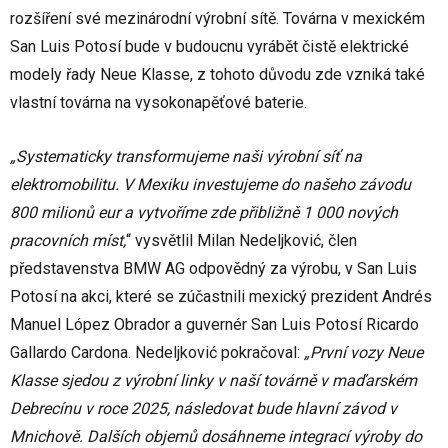
rozšíření své mezinárodní výrobní sítě. Továrna v mexickém
San Luis Potosí bude v budoucnu vyrábět čistě elektrické
modely řady Neue Klasse, z tohoto důvodu zde vzniká také
vlastní továrna na vysokonapěťové baterie.
„Systematicky transformujeme naši výrobní síť na
elektromobilitu. V Mexiku investujeme do našeho závodu
800 milionů eur a vytvoříme zde přibližně 1 000 nových
pracovních míst,
“ vysvětlil Milan Nedeljković, člen
představenstva BMW AG odpovědný za výrobu, v San Luis
Potosí na akci, které se zúčastnili mexický prezident Andrés
Manuel López Obrador a guvernér San Luis Potosí Ricardo
Gallardo Cardona. Nedeljković pokračoval:
„První vozy Neue
Klasse sjedou z výrobní linky v naší továrně v maďarském
Debrecínu v roce 2025, následovat bude hlavní závod v
Mnichově. Dalších objemů dosáhneme integrací výroby do