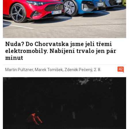
Nuda? Do Chorvatska jsme jeli třemi
elektromobily. Nabíjení trvalo jen pár
minut
42
Martin Pultzner
,
Marek Tomíšek
,
Zdeněk Pečený
,
2. 8.