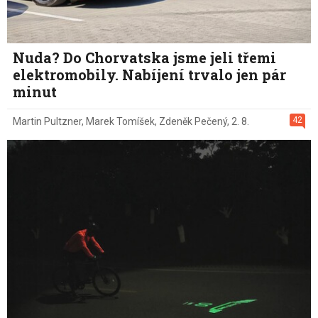
Nuda? Do Chorvatska jsme jeli třemi
elektromobily. Nabíjení trvalo jen pár
minut
42
Martin Pultzner
,
Marek Tomíšek
,
Zdeněk Pečený
,
2. 8.