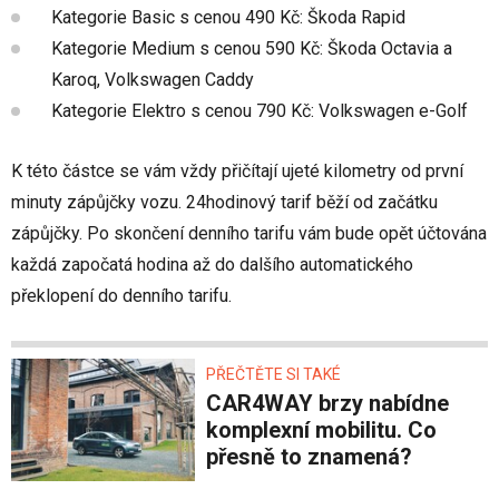
Kategorie Basic s cenou 490 Kč: Škoda Rapid
Kategorie Medium s cenou 590 Kč: Škoda Octavia a
Karoq, Volkswagen Caddy
Kategorie Elektro s cenou 790 Kč: Volkswagen e-Golf
K této částce se vám vždy přičítají ujeté kilometry od první
minuty zápůjčky vozu. 24hodinový tarif běží od začátku
zápůjčky. Po skončení denního tarifu vám bude opět účtována
každá započatá hodina až do dalšího automatického
překlopení do denního tarifu.
PŘEČTĚTE SI TAKÉ
CAR4WAY brzy nabídne
komplexní mobilitu. Co
přesně to znamená?