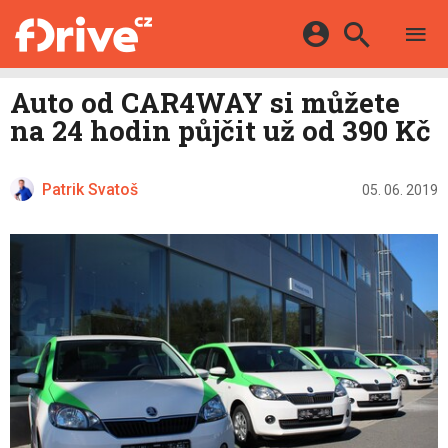
TESTY
ELEKTROMOBILY
Přihlášení a registrace pomocí:
Auto od CAR4WAY si můžete
HYBRIDY
KATALOG
na 24 hodin půjčit už od 390 Kč
E-MOTORSPORT
Facebook
Google
MAPA STANIC
OSTATNÍ
VIDEA
Patrik Svatoš
Twitter
Apple
Microsoft
05. 06. 2019
SERIÁLY
DALŠÍ