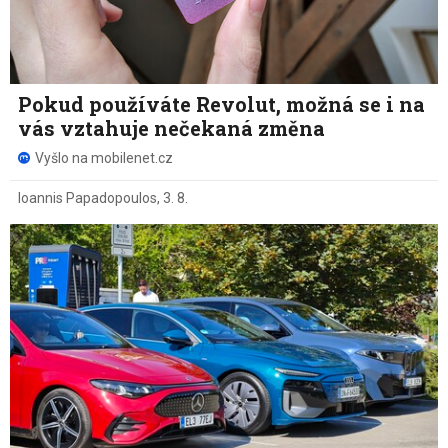
Pokud používáte Revolut, možná se i na
vás vztahuje nečekaná změna
Vyšlo na mobilenet.cz
Ioannis Papadopoulos
,
3. 8.