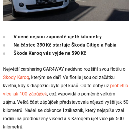
V ceně nejsou započaté ujeté kilometry
Na částce 390 Kč startuje Škoda Citigo a Fabia
Škoda Karoq vás vyjde na 590 Kč
Největší carsharing CAR4WAY nedávno rozšířil svou flotilu o
Škody Karoq
, kterým se daří. Ve flotile jsou od začátku
května, kdy k dispozici bylo pět kusů. Od té doby už
proběhlo
více jak 100 zápůjček
, což vypovídá o poměrně velkém
zájmu. Velká část zápůjček představovala nájezd vyšší jak 50
kilometrů. Našel se dokonce i zákazník, který nejspíše vzal
rodinu na prodloužený víkend a s Karoqem ujel více jak 500
kilometrů.