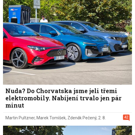
Nuda? Do Chorvatska jsme jeli třemi
elektromobily. Nabíjení trvalo jen pár
minut
42
Martin Pultzner
,
Marek Tomíšek
,
Zdeněk Pečený
,
2. 8.