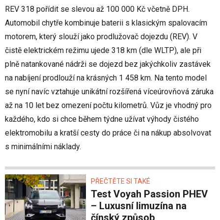
REV 318 pořídit se slevou až 100 000 Kč včetně DPH.
Automobil chytře kombinuje baterii s klasickým spalovacím
motorem, který slouží jako prodlužovač dojezdu (REV). V
čistě elektrickém režimu ujede 318 km (dle WLTP), ale při
plně natankované nádrži se dojezd bez jakýchkoliv zastávek
na nabíjení prodlouží na krásných 1 458 km. Na tento model
se nyní navíc vztahuje unikátní rozšířená víceúrovňová záruka
až na 10 let bez omezení počtu kilometrů. Vůz je vhodný pro
každého, kdo si chce během týdne užívat výhody čistého
elektromobilu a kratší cesty do práce či na nákup absolvovat
s minimálními náklady.
PŘEČTĚTE SI TAKÉ
Test Voyah Passion PHEV
– Luxusní limuzína na
čínský způsob