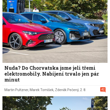
Nuda? Do Chorvatska jsme jeli třemi
elektromobily. Nabíjení trvalo jen pár
minut
42
Martin Pultzner
,
Marek Tomíšek
,
Zdeněk Pečený
,
2. 8.