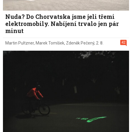
Nuda? Do Chorvatska jsme jeli třemi
elektromobily. Nabíjení trvalo jen pár
minut
42
Martin Pultzner
,
Marek Tomíšek
,
Zdeněk Pečený
,
2. 8.