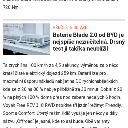
720 Nm.
PŘEČTĚTE SI TAKÉ
Baterie Blade 2.0 od BYD je
nejspíše nezničitelná. Drsný
test ji takřka neublížil
Ta zrychlí na 100 km/h za 4,5 sekundy, výměnou za o něco
kratší čistě elektrický dojezd 259 km. Baterii lze pro
maximální úsporu nákladů nabíjet na DC rychlonabíječkách,
kde se z 20 na 80 % nabije přibližně za 30 minut. Dobití z 20
% na plných 100 % doma přes noc zabere necelých 6 hodin.
Voyah Free REV 318 RWD nabídne tři jízdní režimy: Friendly,
Sport a Comfort. Čtvrtý režim řidič využije jen někdy a díky
názvu „Offroad“ je jasné, kde to asi bude. Obě varianty