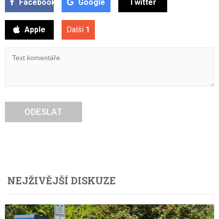
Facebook
Google
Twitter
Apple
Další
1
ODESLAT
NEJŽIVĚJŠÍ DISKUZE