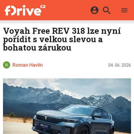
TESTY
ELEKTROMOBILY
Přihlášení a registrace pomocí:
Voyah Free REV 318 lze nyní
HYBRIDY
KATALOG
pořídit s velkou slevou a
E-MOTORSPORT
Facebook
Google
MAPA STANIC
bohatou zárukou
OSTATNÍ
VIDEA
Twitter
Apple
Microsoft
SERIÁLY
DALŠÍ
Roman Havlín
04. 06. 2026