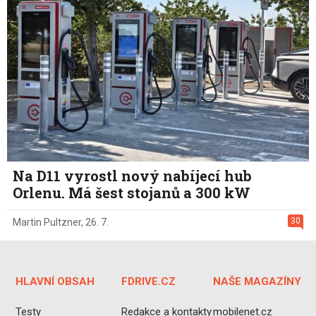
Na D11 vyrostl nový nabíjecí hub
Orlenu. Má šest stojanů a 300 kW
30
Martin Pultzner
,
26. 7.
HLAVNÍ OBSAH
FDRIVE.CZ
NAŠE MAGAZÍNY
Testy
Redakce a kontakty
mobilenet.cz