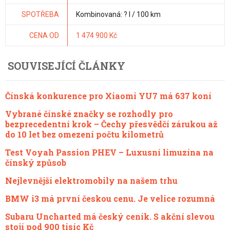
SPOTŘEBA
Kombinovaná: ? l / 100 km
CENA OD
1 474 900 Kč
SOUVISEJÍCÍ ČLÁNKY
Čínská konkurence pro Xiaomi YU7 má 637 koní
Vybrané čínské značky se rozhodly pro
bezprecedentní krok – Čechy přesvědčí zárukou až
do 10 let bez omezení počtu kilometrů
Test Voyah Passion PHEV – Luxusní limuzína na
čínský způsob
Nejlevnější elektromobily na našem trhu
BMW i3 má první českou cenu. Je velice rozumná
Subaru Uncharted má český ceník. S akční slevou
stojí pod 900 tisíc Kč