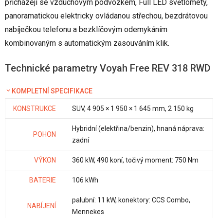
přicházejí se vzduchovým podvozkem, Full LED světlomety,
panoramatickou elektricky ovládanou střechou, bezdrátovou
nabíječkou telefonu a bezklíčovým odemykáním
kombinovaným s automatickým zasouváním klik.
Technické parametry Voyah Free REV 318 RWD
KOMPLETNÍ SPECIFIKACE
KONSTRUKCE
SUV, 4 905 × 1 950 × 1 645 mm, 2 150 kg
Hybridní (elektřina/benzin), hnaná náprava:
POHON
zadní
VÝKON
360 kW, 490 koní, točivý moment: 750 Nm
BATERIE
106 kWh
palubní: 11 kW, konektory: CCS Combo,
NABÍJENÍ
Mennekes