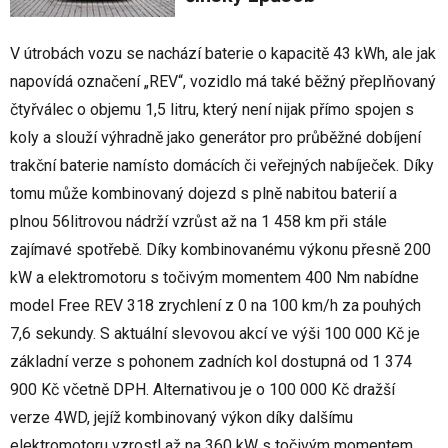
V útrobách vozu se nachází baterie o kapacitě 43 kWh, ale jak
napovídá označení „REV“, vozidlo má také běžný přeplňovaný
čtyřválec o objemu 1,5 litru, který není nijak přímo spojen s
koly a slouží výhradně jako generátor pro průběžné dobíjení
trakční baterie namísto domácích či veřejných nabíječek. Díky
tomu může kombinovaný dojezd s plně nabitou baterií a
plnou 56litrovou nádrží vzrůst až na 1 458 km při stále
zajímavé spotřebě. Díky kombinovanému výkonu přesně 200
kW a elektromotoru s točivým momentem 400 Nm nabídne
model Free REV 318 zrychlení z 0 na 100 km/h za pouhých
7,6 sekundy. S aktuální slevovou akcí ve výši 100 000 Kč je
základní verze s pohonem zadních kol dostupná od 1 374
900 Kč včetně DPH. Alternativou je o 100 000 Kč dražší
verze 4WD, jejíž kombinovaný výkon díky dalšímu
elektromotoru vzrostl až na 360 kW s točivým momentem